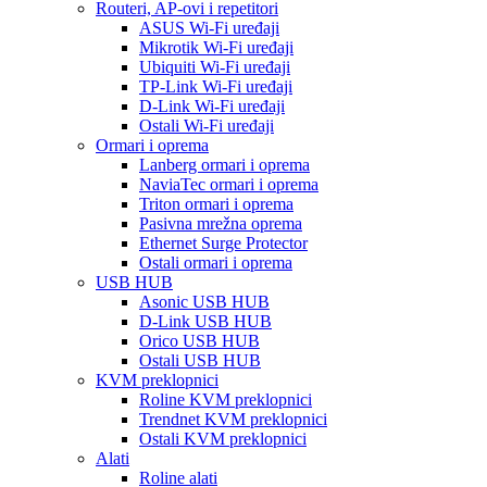
Routeri, AP-ovi i repetitori
ASUS Wi-Fi uređaji
Mikrotik Wi-Fi uređaji
Ubiquiti Wi-Fi uređaji
TP-Link Wi-Fi uređaji
D-Link Wi-Fi uređaji
Ostali Wi-Fi uređaji
Ormari i oprema
Lanberg ormari i oprema
NaviaTec ormari i oprema
Triton ormari i oprema
Pasivna mrežna oprema
Ethernet Surge Protector
Ostali ormari i oprema
USB HUB
Asonic USB HUB
D-Link USB HUB
Orico USB HUB
Ostali USB HUB
KVM preklopnici
Roline KVM preklopnici
Trendnet KVM preklopnici
Ostali KVM preklopnici
Alati
Roline alati