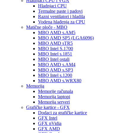
Hladnjaci CPU i VGA
Hladnjaci CPU
Termalne paste i padovi
Razni ventilatori i hladila
Vodena hlađenja za CPU
Matične ploče - MBO
MBO AMD s.AM5
MBO AMD SP5 (LGA6096)
MBO AMD sTR5
MBO Intel S.1700
MBO Intel s.1851
MBO Intel ostali
MBO AMD s.AM4
MBO AMD s.SP3
MBO Intel s.1200
MBO AMD s.WRX80
Memorija
Memorije računala
Memorija laptopi
Memorija serveri
Grafičke kartice - GFX
Dodaci za grafičke kartice
GFX Intel
GFX nVidia
GFX AMD