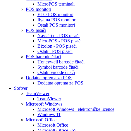
MicroPOS terminali
POS monitori
ELO POS monitori
Iiyama POS monitori
Ostali POS monitori
POS pisači
NaviaTec - POS pisači
MicroPOS - POS pisači
Bixolon - POS pisači
Ostali - POS pisači
POS barcode čitači
Honeywell barcode čitači
Symbol barcode čitači
Ostali barcode čitači
Dodatna oprema za POS
Dodatna oprema za POS
Softver
TeamViewer
TeamViewer
Microsoft Windows
Microsoft Windows - elektroničke licence
Windows 11
Microsoft Office
Microsoft Office
Microsoft Office 365