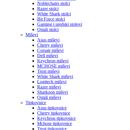
Noblechairs stolci
Razer stolci
White Shark stolci
Bit Force stolci
Gaming i uredski stolovi
Ostali stolci
Miševi
Asus miševi
Cherry miševi
Corsair miševi
Dell miševi
Keychron miševi
MCHOSE miševi
Trust miševi
White Shark miševi
Logitech miševi
Razer miševi
Sharkoon miševi
Ostali miševi
Tipkovnice
Asus tipkovnice
Cherry tipkovnice
Keychron tipkovnice
Mchose tipkovnice
Trust tipkovnice