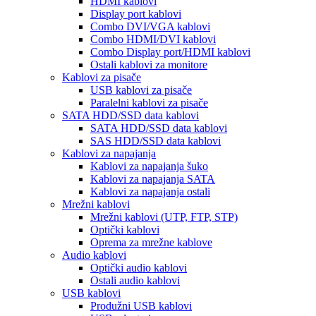
HDMI kablovi
Display port kablovi
Combo DVI/VGA kablovi
Combo HDMI/DVI kablovi
Combo Display port/HDMI kablovi
Ostali kablovi za monitore
Kablovi za pisače
USB kablovi za pisače
Paralelni kablovi za pisače
SATA HDD/SSD data kablovi
SATA HDD/SSD data kablovi
SAS HDD/SSD data kablovi
Kablovi za napajanja
Kablovi za napajanja šuko
Kablovi za napajanja SATA
Kablovi za napajanja ostali
Mrežni kablovi
Mrežni kablovi (UTP, FTP, STP)
Optički kablovi
Oprema za mrežne kablove
Audio kablovi
Optički audio kablovi
Ostali audio kablovi
USB kablovi
Produžni USB kablovi