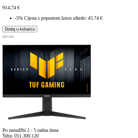
914,74 €
-5%
Cijena s popustom
Iznos uštede: 45.74 €
Dodaj u košaricu
Po narudžbi 2 - 5 radna dana
Šifra:
051.300.120