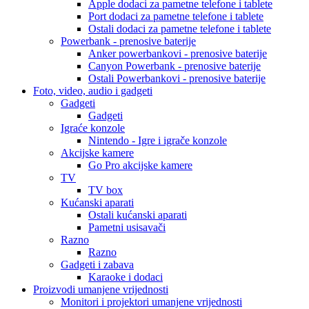
Apple dodaci za pametne telefone i tablete
Port dodaci za pametne telefone i tablete
Ostali dodaci za pametne telefone i tablete
Powerbank - prenosive baterije
Anker powerbankovi - prenosive baterije
Canyon Powerbank - prenosive baterije
Ostali Powerbankovi - prenosive baterije
Foto, video, audio i gadgeti
Gadgeti
Gadgeti
Igraće konzole
Nintendo - Igre i igrače konzole
Akcijske kamere
Go Pro akcijske kamere
TV
TV box
Kućanski aparati
Ostali kućanski aparati
Pametni usisavači
Razno
Razno
Gadgeti i zabava
Karaoke i dodaci
Proizvodi umanjene vrijednosti
Monitori i projektori umanjene vrijednosti