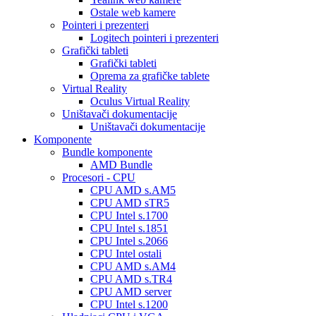
Ostale web kamere
Pointeri i prezenteri
Logitech pointeri i prezenteri
Grafički tableti
Grafički tableti
Oprema za grafičke tablete
Virtual Reality
Oculus Virtual Reality
Uništavači dokumentacije
Uništavači dokumentacije
Komponente
Bundle komponente
AMD Bundle
Procesori - CPU
CPU AMD s.AM5
CPU AMD sTR5
CPU Intel s.1700
CPU Intel s.1851
CPU Intel s.2066
CPU Intel ostali
CPU AMD s.AM4
CPU AMD s.TR4
CPU AMD server
CPU Intel s.1200