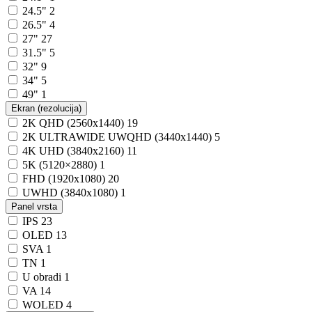
24.5"
2
26.5"
4
27"
27
31.5"
5
32"
9
34"
5
49"
1
Ekran (rezolucija)
2K QHD (2560x1440)
19
2K ULTRAWIDE UWQHD (3440x1440)
5
4K UHD (3840x2160)
11
5K (5120×2880)
1
FHD (1920x1080)
20
UWHD (3840x1080)
1
Panel vrsta
IPS
23
OLED
13
SVA
1
TN
1
U obradi
1
VA
14
WOLED
4