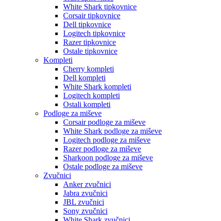
White Shark tipkovnice
Corsair tipkovnice
Dell tipkovnice
Logitech tipkovnice
Razer tipkovnice
Ostale tipkovnice
Kompleti
Cherry kompleti
Dell kompleti
White Shark kompleti
Logitech kompleti
Ostali kompleti
Podloge za miševe
Corsair podloge za miševe
White Shark podloge za miševe
Logitech podloge za miševe
Razer podloge za miševe
Sharkoon podloge za miševe
Ostale podloge za miševe
Zvučnici
Anker zvučnici
Jabra zvučnici
JBL zvučnici
Sony zvučnici
White Shark zvučnici