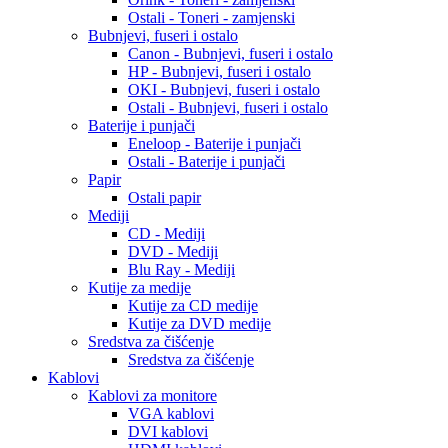
Ostali - Toneri - zamjenski
Bubnjevi, fuseri i ostalo
Canon - Bubnjevi, fuseri i ostalo
HP - Bubnjevi, fuseri i ostalo
OKI - Bubnjevi, fuseri i ostalo
Ostali - Bubnjevi, fuseri i ostalo
Baterije i punjači
Eneloop - Baterije i punjači
Ostali - Baterije i punjači
Papir
Ostali papir
Mediji
CD - Mediji
DVD - Mediji
Blu Ray - Mediji
Kutije za medije
Kutije za CD medije
Kutije za DVD medije
Sredstva za čišćenje
Sredstva za čišćenje
Kablovi
Kablovi za monitore
VGA kablovi
DVI kablovi