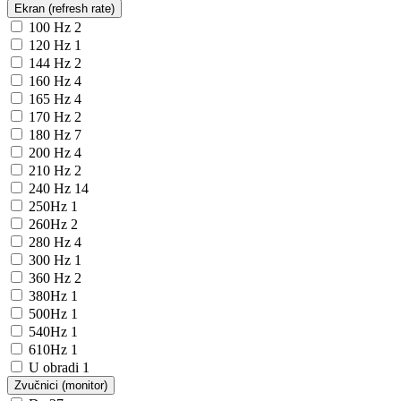
Ekran (refresh rate)
100 Hz
2
120 Hz
1
144 Hz
2
160 Hz
4
165 Hz
4
170 Hz
2
180 Hz
7
200 Hz
4
210 Hz
2
240 Hz
14
250Hz
1
260Hz
2
280 Hz
4
300 Hz
1
360 Hz
2
380Hz
1
500Hz
1
540Hz
1
610Hz
1
U obradi
1
Zvučnici (monitor)