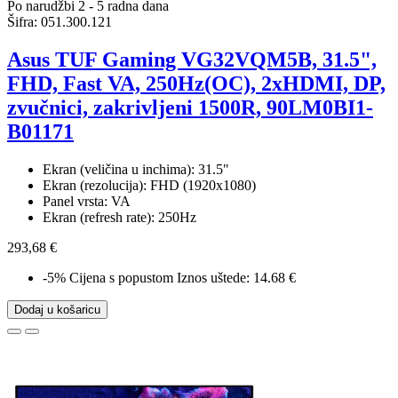
Po narudžbi 2 - 5 radna dana
Šifra:
051.300.121
Asus TUF Gaming VG32VQM5B, 31.5",
FHD, Fast VA, 250Hz(OC), 2xHDMI, DP,
zvučnici, zakrivljeni 1500R, 90LM0BI1-
B01171
Ekran (veličina u inchima): 31.5"
Ekran (rezolucija): FHD (1920x1080)
Panel vrsta: VA
Ekran (refresh rate): 250Hz
293,68 €
-5%
Cijena s popustom
Iznos uštede: 14.68 €
Dodaj u košaricu