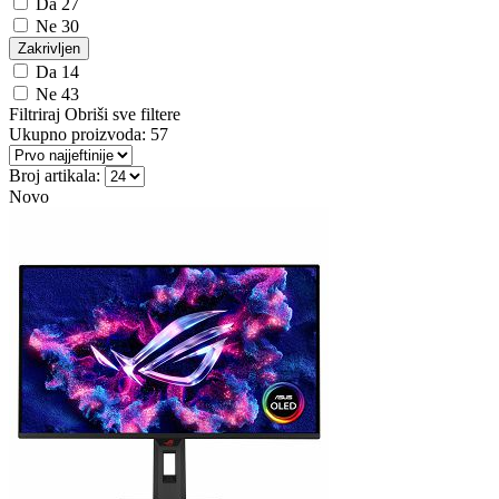
Da
27
Ne
30
Zakrivljen
Da
14
Ne
43
Filtriraj
Obriši sve filtere
Ukupno proizvoda:
57
Broj artikala:
Novo