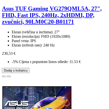
Asus TUF Gaming VG279QML5A, 27",
FHD, Fast IPS, 240Hz, 2xHDMI, DP,
zvučnici, 90LM0C20-B01171
Ekran (veličina u inchima): 27"
Ekran (rezolucija): FHD (1920x1080)
Panel vrsta: IPS
Ekran (refresh rate): 240 Hz
230,53 €
-5%
Cijena s popustom
Iznos uštede: 11.53 €
Dodaj u košaricu