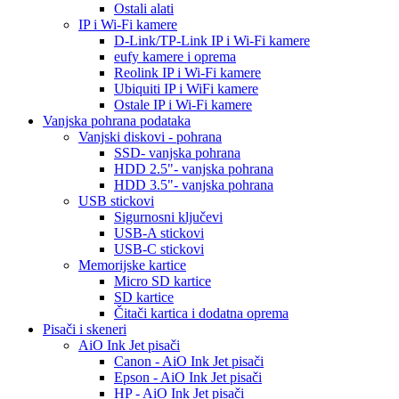
Ostali alati
IP i Wi-Fi kamere
D-Link/TP-Link IP i Wi-Fi kamere
eufy kamere i oprema
Reolink IP i Wi-Fi kamere
Ubiquiti IP i WiFi kamere
Ostale IP i Wi-Fi kamere
Vanjska pohrana podataka
Vanjski diskovi - pohrana
SSD- vanjska pohrana
HDD 2.5"- vanjska pohrana
HDD 3.5"- vanjska pohrana
USB stickovi
Sigurnosni ključevi
USB-A stickovi
USB-C stickovi
Memorijske kartice
Micro SD kartice
SD kartice
Čitači kartica i dodatna oprema
Pisači i skeneri
AiO Ink Jet pisači
Canon - AiO Ink Jet pisači
Epson - AiO Ink Jet pisači
HP - AiO Ink Jet pisači