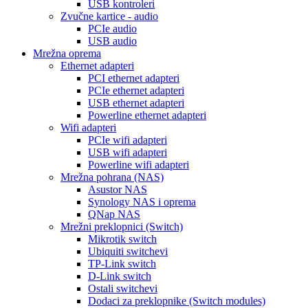
USB kontroleri
Zvučne kartice - audio
PCIe audio
USB audio
Mrežna oprema
Ethernet adapteri
PCI ethernet adapteri
PCIe ethernet adapteri
USB ethernet adapteri
Powerline ethernet adapteri
Wifi adapteri
PCIe wifi adapteri
USB wifi adapteri
Powerline wifi adapteri
Mrežna pohrana (NAS)
Asustor NAS
Synology NAS i oprema
QNap NAS
Mrežni preklopnici (Switch)
Mikrotik switch
Ubiquiti switchevi
TP-Link switch
D-Link switch
Ostali switchevi
Dodaci za preklopnike (Switch modules)