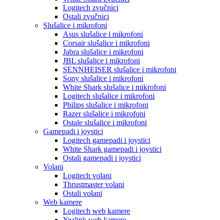
Logitech zvučnici
Ostali zvučnici
Slušalice i mikrofoni
Asus slušalice i mikrofoni
Corsair slušalice i mikrofoni
Jabra slušalice i mikrofoni
JBL slušalice i mikrofoni
SENNHEISER slušalice i mikrofoni
Sony slušalice i mikrofoni
White Shark slušalice i mikrofoni
Logitech slušalice i mikrofoni
Philips slušalice i mikrofoni
Razer slušalice i mikrofoni
Ostale slušalice i mikrofoni
Gamepadi i joystici
Logitech gamepadi i joystici
White Shark gamepadi i joystici
Ostali gamepadi i joystici
Volani
Logitech volani
Thrustmaster volani
Ostali volani
Web kamere
Logitech web kamere
Yealink web kamere