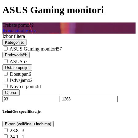
ASUS Gaming monitori
Trebate pomoć?
Kontaktirajte nas
Izbor filtera
Kategorije:
ASUS Gaming monitori
57
Proizvođači:
ASUS
57
Ostale opcije:
Dostupan
6
Izdvajamo
2
Novo u ponudi
1
Cijena:
Tehničke specifikacije
Ekran (veličina u inchima)
23.8"
3
24.1"
1