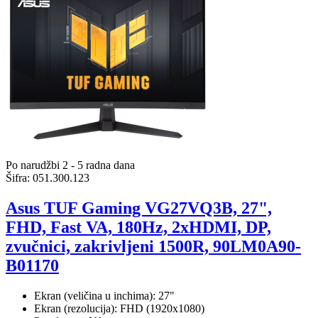
Po narudžbi 2 - 5 radna dana
Šifra:
051.300.123
Asus TUF Gaming VG27VQ3B, 27",
FHD, Fast VA, 180Hz, 2xHDMI, DP,
zvučnici, zakrivljeni 1500R, 90LM0A90-
B01170
Ekran (veličina u inchima): 27"
Ekran (rezolucija): FHD (1920x1080)