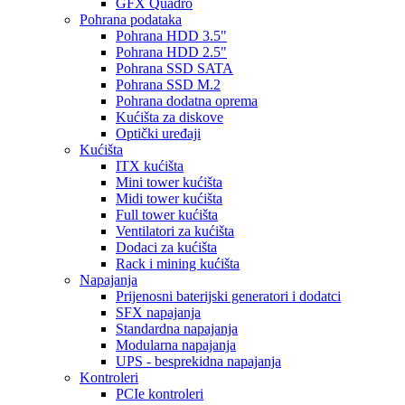
GFX Quadro
Pohrana podataka
Pohrana HDD 3.5"
Pohrana HDD 2.5"
Pohrana SSD SATA
Pohrana SSD M.2
Pohrana dodatna oprema
Kućišta za diskove
Optički uređaji
Kućišta
ITX kućišta
Mini tower kućišta
Midi tower kućišta
Full tower kućišta
Ventilatori za kućišta
Dodaci za kućišta
Rack i mining kućišta
Napajanja
Prijenosni baterijski generatori i dodatci
SFX napajanja
Standardna napajanja
Modularna napajanja
UPS - besprekidna napajanja
Kontroleri
PCIe kontroleri