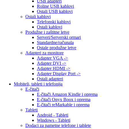
USB adapteri
Roline USB kablovi
Ostali USB kablovi
Ostali kablovi
Telefonski kablovi
Ostali kablovi
Produžne i zaštitne letve
Serveri/Serverski ormari
Standardne/računala
Ostale produžne letve
Adapteri za monitore
Adapter VGA ->
Adapter DVI ->
Adapter HDMI ->
Adapter Display Port ->
Ostali adapteri
Mobiteli, tableti i telefonija
E-čitači
E-čitači Amazon Kindle i oprema
E-čitači Onyx Boox i oprema
E-čitači reMarkable i oprema
Tableti
Android - Tableti
Windows - Tableti
Dodaci za pametne telefone i tablete