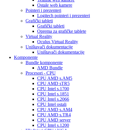
Ostale web kamere
Pointeri i prezenteri
Logitech pointeri i prezenteri
Grafički tableti
Grafički tableti
Oprema za grafičke tablete
Virtual Reality
Oculus Virtual Reality
Uništavači dokumentacije
Uništavači dokumentacije
Komponente
Bundle komponente
AMD Bundle
Procesori - CPU
CPU AMD s.AM5
CPU AMD sTR5
CPU Intel s.1700
CPU Intel s.1851
CPU Intel s.2066
CPU Intel ostali
CPU AMD s.AM4
CPU AMD s.TR4
CPU AMD server
CPU Intel s.1200