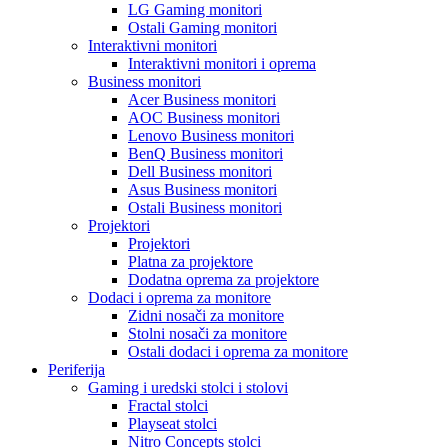
LG Gaming monitori
Ostali Gaming monitori
Interaktivni monitori
Interaktivni monitori i oprema
Business monitori
Acer Business monitori
AOC Business monitori
Lenovo Business monitori
BenQ Business monitori
Dell Business monitori
Asus Business monitori
Ostali Business monitori
Projektori
Projektori
Platna za projektore
Dodatna oprema za projektore
Dodaci i oprema za monitore
Zidni nosači za monitore
Stolni nosači za monitore
Ostali dodaci i oprema za monitore
Periferija
Gaming i uredski stolci i stolovi
Fractal stolci
Playseat stolci
Nitro Concepts stolci