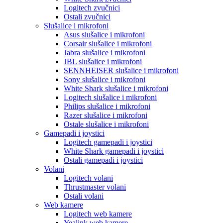
Logitech zvučnici
Ostali zvučnici
Slušalice i mikrofoni
Asus slušalice i mikrofoni
Corsair slušalice i mikrofoni
Jabra slušalice i mikrofoni
JBL slušalice i mikrofoni
SENNHEISER slušalice i mikrofoni
Sony slušalice i mikrofoni
White Shark slušalice i mikrofoni
Logitech slušalice i mikrofoni
Philips slušalice i mikrofoni
Razer slušalice i mikrofoni
Ostale slušalice i mikrofoni
Gamepadi i joystici
Logitech gamepadi i joystici
White Shark gamepadi i joystici
Ostali gamepadi i joystici
Volani
Logitech volani
Thrustmaster volani
Ostali volani
Web kamere
Logitech web kamere
Yealink web kamere