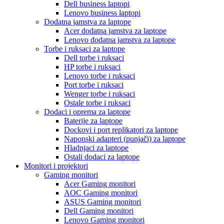
Dell business laptopi
Lenovo business laptopi
Dodatna jamstva za laptope
Acer dodatna jamstva za laptope
Lenovo dodatna jamstva za laptope
Torbe i ruksaci za laptope
Dell torbe i ruksaci
HP torbe i ruksaci
Lenovo torbe i ruksaci
Port torbe i ruksaci
Wenger torbe i ruksaci
Ostale torbe i ruksaci
Dodaci i oprema za laptope
Baterije za laptope
Dockovi i port replikatori za laptope
Naponski adapteri (punjači) za laptope
Hladnjaci za laptope
Ostali dodaci za laptope
Monitori i projektori
Gaming monitori
Acer Gaming monitori
AOC Gaming monitori
ASUS Gaming monitori
Dell Gaming monitori
Lenovo Gaming monitori