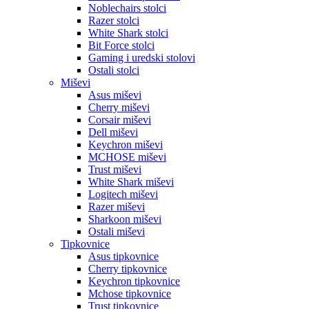
Noblechairs stolci
Razer stolci
White Shark stolci
Bit Force stolci
Gaming i uredski stolovi
Ostali stolci
Miševi
Asus miševi
Cherry miševi
Corsair miševi
Dell miševi
Keychron miševi
MCHOSE miševi
Trust miševi
White Shark miševi
Logitech miševi
Razer miševi
Sharkoon miševi
Ostali miševi
Tipkovnice
Asus tipkovnice
Cherry tipkovnice
Keychron tipkovnice
Mchose tipkovnice
Trust tipkovnice