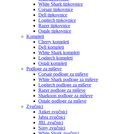
White Shark tipkovnice
Corsair tipkovnice
Dell tipkovnice
Logitech tipkovnice
Razer tipkovnice
Ostale tipkovnice
Kompleti
Cherry kompleti
Dell kompleti
White Shark kompleti
Logitech kompleti
Ostali kompleti
Podloge za miševe
Corsair podloge za miševe
White Shark podloge za miševe
Logitech podloge za miševe
Razer podloge za miševe
Sharkoon podloge za miševe
Ostale podloge za miševe
Zvučnici
Anker zvučnici
Jabra zvučnici
JBL zvučnici
Sony zvučnici
White Shark zvučnici