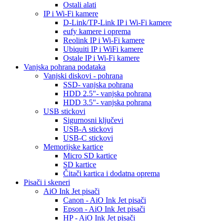
Ostali alati
IP i Wi-Fi kamere
D-Link/TP-Link IP i Wi-Fi kamere
eufy kamere i oprema
Reolink IP i Wi-Fi kamere
Ubiquiti IP i WiFi kamere
Ostale IP i Wi-Fi kamere
Vanjska pohrana podataka
Vanjski diskovi - pohrana
SSD- vanjska pohrana
HDD 2.5"- vanjska pohrana
HDD 3.5"- vanjska pohrana
USB stickovi
Sigurnosni ključevi
USB-A stickovi
USB-C stickovi
Memorijske kartice
Micro SD kartice
SD kartice
Čitači kartica i dodatna oprema
Pisači i skeneri
AiO Ink Jet pisači
Canon - AiO Ink Jet pisači
Epson - AiO Ink Jet pisači
HP - AiO Ink Jet pisači