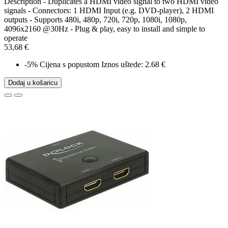
Description - Duplicates a HDMI video signal to two HDMI video
signals - Connectors: 1 HDMI Input (e.g. DVD-player), 2 HDMI
outputs - Supports 480i, 480p, 720i, 720p, 1080i, 1080p,
4096x2160 @30Hz - Plug & play, easy to install and simple to
operate
53,68 €
-5%
Cijena s popustom
Iznos uštede: 2.68 €
Dodaj u košaricu