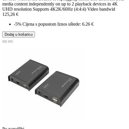
media content independently on up to 2 playback devices in 4K
UHD resolution Supports 4K2K/60Hz (4:4:4) Video bandwid
125,26 €
-5%
Cijena s popustom
Iznos uštede: 6.26 €
Dodaj u košaricu
Po narudžbi