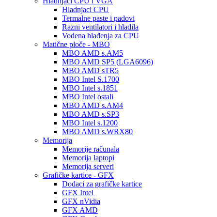
Hladnjaci CPU i VGA
Hladnjaci CPU
Termalne paste i padovi
Razni ventilatori i hladila
Vodena hlađenja za CPU
Matične ploče - MBO
MBO AMD s.AM5
MBO AMD SP5 (LGA6096)
MBO AMD sTR5
MBO Intel S.1700
MBO Intel s.1851
MBO Intel ostali
MBO AMD s.AM4
MBO AMD s.SP3
MBO Intel s.1200
MBO AMD s.WRX80
Memorija
Memorije računala
Memorija laptopi
Memorija serveri
Grafičke kartice - GFX
Dodaci za grafičke kartice
GFX Intel
GFX nVidia
GFX AMD