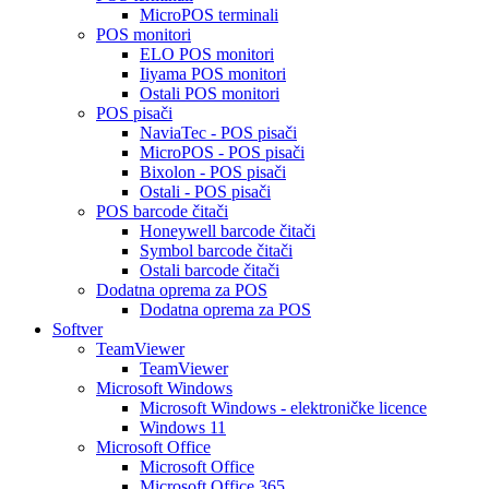
MicroPOS terminali
POS monitori
ELO POS monitori
Iiyama POS monitori
Ostali POS monitori
POS pisači
NaviaTec - POS pisači
MicroPOS - POS pisači
Bixolon - POS pisači
Ostali - POS pisači
POS barcode čitači
Honeywell barcode čitači
Symbol barcode čitači
Ostali barcode čitači
Dodatna oprema za POS
Dodatna oprema za POS
Softver
TeamViewer
TeamViewer
Microsoft Windows
Microsoft Windows - elektroničke licence
Windows 11
Microsoft Office
Microsoft Office
Microsoft Office 365