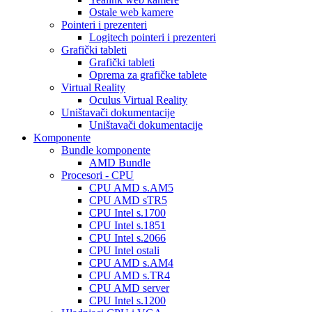
Ostale web kamere
Pointeri i prezenteri
Logitech pointeri i prezenteri
Grafički tableti
Grafički tableti
Oprema za grafičke tablete
Virtual Reality
Oculus Virtual Reality
Uništavači dokumentacije
Uništavači dokumentacije
Komponente
Bundle komponente
AMD Bundle
Procesori - CPU
CPU AMD s.AM5
CPU AMD sTR5
CPU Intel s.1700
CPU Intel s.1851
CPU Intel s.2066
CPU Intel ostali
CPU AMD s.AM4
CPU AMD s.TR4
CPU AMD server
CPU Intel s.1200