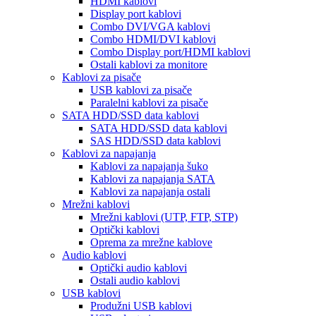
HDMI kablovi
Display port kablovi
Combo DVI/VGA kablovi
Combo HDMI/DVI kablovi
Combo Display port/HDMI kablovi
Ostali kablovi za monitore
Kablovi za pisače
USB kablovi za pisače
Paralelni kablovi za pisače
SATA HDD/SSD data kablovi
SATA HDD/SSD data kablovi
SAS HDD/SSD data kablovi
Kablovi za napajanja
Kablovi za napajanja šuko
Kablovi za napajanja SATA
Kablovi za napajanja ostali
Mrežni kablovi
Mrežni kablovi (UTP, FTP, STP)
Optički kablovi
Oprema za mrežne kablove
Audio kablovi
Optički audio kablovi
Ostali audio kablovi
USB kablovi
Produžni USB kablovi