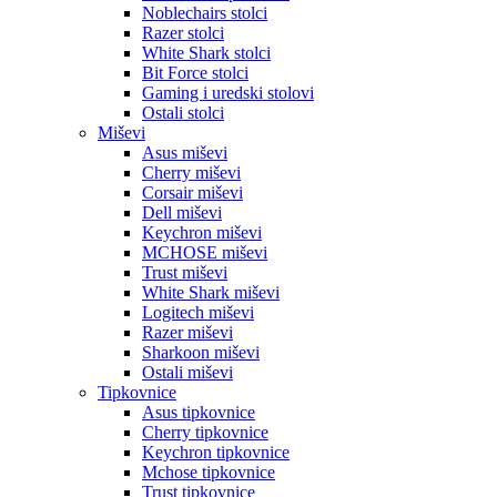
Noblechairs stolci
Razer stolci
White Shark stolci
Bit Force stolci
Gaming i uredski stolovi
Ostali stolci
Miševi
Asus miševi
Cherry miševi
Corsair miševi
Dell miševi
Keychron miševi
MCHOSE miševi
Trust miševi
White Shark miševi
Logitech miševi
Razer miševi
Sharkoon miševi
Ostali miševi
Tipkovnice
Asus tipkovnice
Cherry tipkovnice
Keychron tipkovnice
Mchose tipkovnice
Trust tipkovnice