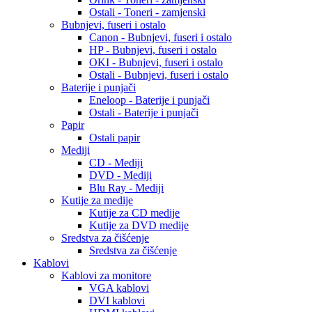
Ostali - Toneri - zamjenski
Bubnjevi, fuseri i ostalo
Canon - Bubnjevi, fuseri i ostalo
HP - Bubnjevi, fuseri i ostalo
OKI - Bubnjevi, fuseri i ostalo
Ostali - Bubnjevi, fuseri i ostalo
Baterije i punjači
Eneloop - Baterije i punjači
Ostali - Baterije i punjači
Papir
Ostali papir
Mediji
CD - Mediji
DVD - Mediji
Blu Ray - Mediji
Kutije za medije
Kutije za CD medije
Kutije za DVD medije
Sredstva za čišćenje
Sredstva za čišćenje
Kablovi
Kablovi za monitore
VGA kablovi
DVI kablovi