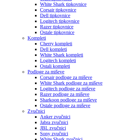
White Shark tipkovnice
Corsair tipkovnice
Dell tipkovnice
Logitech tipkovnice
Razer tipkovnice
Ostale tipkovnice
Kompleti
Cherry kompleti
Dell kompleti
White Shark kompleti
Logitech kompleti
Ostali kompleti
Podloge za miševe
Corsair podloge za miševe
White Shark podloge za miševe
Logitech podloge za miševe
Razer podloge za miševe
Sharkoon podloge za miševe
Ostale podloge za miševe
Zvučnici
Anker zvučnici
Jabra zvučnici
JBL zvučnici
Sony zvučnici
White Shark zvučnici