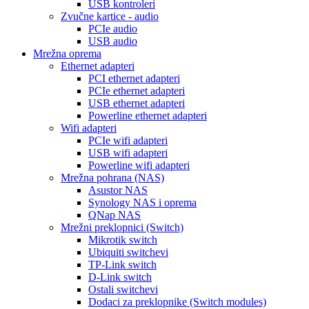
USB kontroleri
Zvučne kartice - audio
PCIe audio
USB audio
Mrežna oprema
Ethernet adapteri
PCI ethernet adapteri
PCIe ethernet adapteri
USB ethernet adapteri
Powerline ethernet adapteri
Wifi adapteri
PCIe wifi adapteri
USB wifi adapteri
Powerline wifi adapteri
Mrežna pohrana (NAS)
Asustor NAS
Synology NAS i oprema
QNap NAS
Mrežni preklopnici (Switch)
Mikrotik switch
Ubiquiti switchevi
TP-Link switch
D-Link switch
Ostali switchevi
Dodaci za preklopnike (Switch modules)