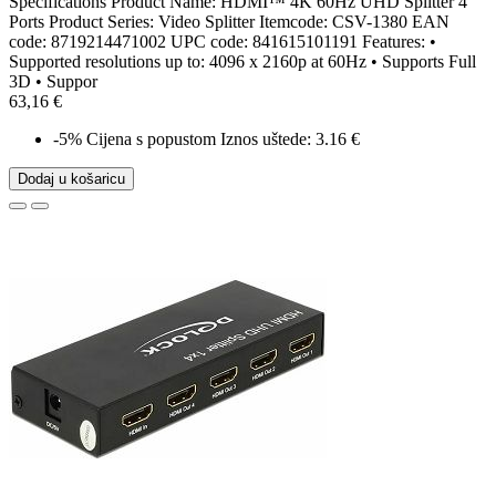
Specifications Product Name: HDMI™ 4K 60Hz UHD Splitter 4
Ports Product Series: Video Splitter Itemcode: CSV-1380 EAN
code: 8719214471002 UPC code: 841615101191 Features: •
Supported resolutions up to: 4096 x 2160p at 60Hz • Supports Full
3D • Suppor
63,16 €
-5%
Cijena s popustom
Iznos uštede: 3.16 €
Dodaj u košaricu