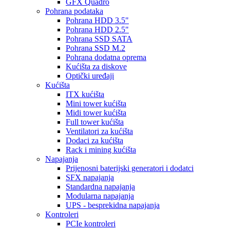
GFX Quadro
Pohrana podataka
Pohrana HDD 3.5"
Pohrana HDD 2.5"
Pohrana SSD SATA
Pohrana SSD M.2
Pohrana dodatna oprema
Kućišta za diskove
Optički uređaji
Kućišta
ITX kućišta
Mini tower kućišta
Midi tower kućišta
Full tower kućišta
Ventilatori za kućišta
Dodaci za kućišta
Rack i mining kućišta
Napajanja
Prijenosni baterijski generatori i dodatci
SFX napajanja
Standardna napajanja
Modularna napajanja
UPS - besprekidna napajanja
Kontroleri
PCIe kontroleri