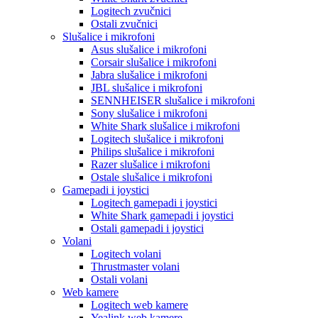
Logitech zvučnici
Ostali zvučnici
Slušalice i mikrofoni
Asus slušalice i mikrofoni
Corsair slušalice i mikrofoni
Jabra slušalice i mikrofoni
JBL slušalice i mikrofoni
SENNHEISER slušalice i mikrofoni
Sony slušalice i mikrofoni
White Shark slušalice i mikrofoni
Logitech slušalice i mikrofoni
Philips slušalice i mikrofoni
Razer slušalice i mikrofoni
Ostale slušalice i mikrofoni
Gamepadi i joystici
Logitech gamepadi i joystici
White Shark gamepadi i joystici
Ostali gamepadi i joystici
Volani
Logitech volani
Thrustmaster volani
Ostali volani
Web kamere
Logitech web kamere
Yealink web kamere