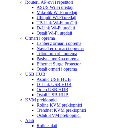
Routeri, AP-ovi i repetitori
ASUS Wi-Fi uređaji
Mikrotik Wi-Fi uređaji
Ubiquiti Wi-Fi uređaji
TP-Link Wi-Fi uređaji
D-Link Wi-Fi uređaji
Ostali Wi-Fi uređaji
Ormari i oprema
Lanberg ormari i oprema
NaviaTec ormari i oprema
Triton ormari i oprema
Pasivna mrežna oprema
Ethernet Surge Protector
Ostali ormari i oprema
USB HUB
Asonic USB HUB
D-Link USB HUB
Orico USB HUB
Ostali USB HUB
KVM preklopnici
Roline KVM preklopnici
Trendnet KVM preklopnici
Ostali KVM preklopnici
Alati
Roline alati