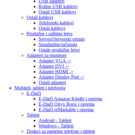
USB adapteri
Roline USB kablovi
Ostali USB kablovi
Ostali kablovi
Telefonski kablovi
Ostali kablovi
Produžne i zaštitne letve
Serveri/Serverski ormari
Standardne/računala
Ostale produžne letve
Adapteri za monitore
Adapter VGA ->
Adapter DVI ->
Adapter HDMI ->
Adapter Display Port ->
Ostali adapteri
Mobiteli, tableti i telefonija
E-čitači
E-čitači Amazon Kindle i oprema
E-čitači Onyx Boox i oprema
E-čitači reMarkable i oprema
Tableti
Android - Tableti
Windows - Tableti
Dodaci za pametne telefone i tablete