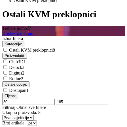
Ostali KVM preklopnici
Ostali KVM preklopnici
Trebate pomoć?
Kontaktirajte nas
Izbor filtera
Kategorije:
Ostali KVM preklopnici
8
Proizvođači:
Club3D
1
Delock
3
Digitus
2
Roline
2
Ostale opcije:
Dostupan
1
Cijena:
Filtriraj
Obriši sve filtere
Ukupno proizvoda:
8
Broj artikala: