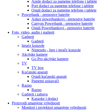
Apple dodaci za pametne telefone i tablete
Port dodaci za pametne telefone i tablete
Ostali dodaci za pametne telefone i tablete
Powerbank - prenosive baterije
Anker powerbankovi - prenosive baterije
Canyon Powerbank - prenosive baterije
Ostali Powerbankovi - prenosive baterije
Foto, video, audio i gadgeti
Gadgeti
Gadgeti
Igraće konzole
Nintendo - Igre i igrače konzole
Akcijske kamere
Go Pro akcijske kamere
TV
TV box
Kućanski aparati
Ostali kućanski aparati
Pametni usisavači
Razno
Razno
Gadgeti i zabava
Karaoke i dodaci
Proizvodi umanjene vrijednosti
Monitori i projektori umanjene vrijednosti