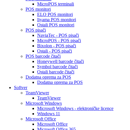
MicroPOS terminali
POS monitori
ELO POS monitori
Iiyama POS monitori
Ostali POS monitori
POS pisači
NaviaTec - POS pisači
MicroPOS - POS pisači
Bixolon - POS pisači
Ostali - POS pisači
POS barcode čitači
Honeywell barcode čitači
Symbol barcode čitači
Ostali barcode čitači
Dodatna oprema za POS
Dodatna oprema za POS
Softver
TeamViewer
TeamViewer
Microsoft Windows
Microsoft Windows - elektroničke licence
Windows 11
Microsoft Office
Microsoft Office
Microsoft Office 365