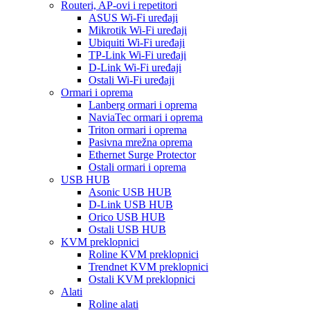
Routeri, AP-ovi i repetitori
ASUS Wi-Fi uređaji
Mikrotik Wi-Fi uređaji
Ubiquiti Wi-Fi uređaji
TP-Link Wi-Fi uređaji
D-Link Wi-Fi uređaji
Ostali Wi-Fi uređaji
Ormari i oprema
Lanberg ormari i oprema
NaviaTec ormari i oprema
Triton ormari i oprema
Pasivna mrežna oprema
Ethernet Surge Protector
Ostali ormari i oprema
USB HUB
Asonic USB HUB
D-Link USB HUB
Orico USB HUB
Ostali USB HUB
KVM preklopnici
Roline KVM preklopnici
Trendnet KVM preklopnici
Ostali KVM preklopnici
Alati
Roline alati