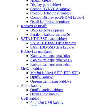
HDMI kablovi
Display port kablovi
Combo DVI/VGA kablovi
Combo HDMI/DVI kablovi
Combo Display port/HDMI kablovi
Ostali kablovi za monitore
Kablovi za pisače
USB kablovi za pisače
Paralelni kablovi za pisače
SATA HDD/SSD data kablovi
SATA HDD/SSD data kablovi
SAS HDD/SSD data kablovi
Kablovi za napajanja
Kablovi za napajanja šuko
Kablovi za napajanja SATA
Kablovi za napajanja ostali
Mrežni kablovi
Mrežni kablovi (UTP, FTP, STP)
Optički kablovi
Oprema za mrežne kablove
Audio kablovi
Optički audio kablovi
Ostali audio kablovi
USB kablovi
Produžni USB kablovi