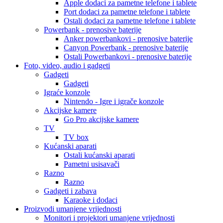
Apple dodaci za pametne telefone i tablete
Port dodaci za pametne telefone i tablete
Ostali dodaci za pametne telefone i tablete
Powerbank - prenosive baterije
Anker powerbankovi - prenosive baterije
Canyon Powerbank - prenosive baterije
Ostali Powerbankovi - prenosive baterije
Foto, video, audio i gadgeti
Gadgeti
Gadgeti
Igraće konzole
Nintendo - Igre i igrače konzole
Akcijske kamere
Go Pro akcijske kamere
TV
TV box
Kućanski aparati
Ostali kućanski aparati
Pametni usisavači
Razno
Razno
Gadgeti i zabava
Karaoke i dodaci
Proizvodi umanjene vrijednosti
Monitori i projektori umanjene vrijednosti