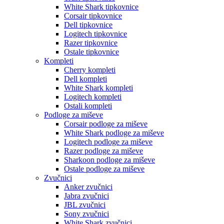
White Shark tipkovnice
Corsair tipkovnice
Dell tipkovnice
Logitech tipkovnice
Razer tipkovnice
Ostale tipkovnice
Kompleti
Cherry kompleti
Dell kompleti
White Shark kompleti
Logitech kompleti
Ostali kompleti
Podloge za miševe
Corsair podloge za miševe
White Shark podloge za miševe
Logitech podloge za miševe
Razer podloge za miševe
Sharkoon podloge za miševe
Ostale podloge za miševe
Zvučnici
Anker zvučnici
Jabra zvučnici
JBL zvučnici
Sony zvučnici
White Shark zvučnici