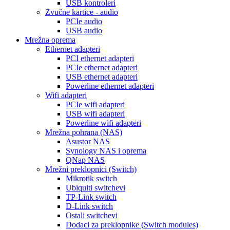
USB kontroleri
Zvučne kartice - audio
PCIe audio
USB audio
Mrežna oprema
Ethernet adapteri
PCI ethernet adapteri
PCIe ethernet adapteri
USB ethernet adapteri
Powerline ethernet adapteri
Wifi adapteri
PCIe wifi adapteri
USB wifi adapteri
Powerline wifi adapteri
Mrežna pohrana (NAS)
Asustor NAS
Synology NAS i oprema
QNap NAS
Mrežni preklopnici (Switch)
Mikrotik switch
Ubiquiti switchevi
TP-Link switch
D-Link switch
Ostali switchevi
Dodaci za preklopnike (Switch modules)