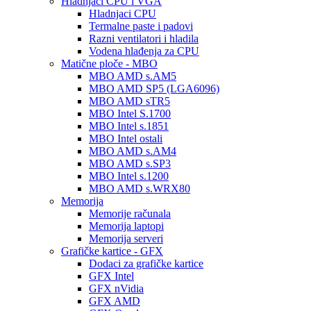
Hladnjaci CPU i VGA
Hladnjaci CPU
Termalne paste i padovi
Razni ventilatori i hladila
Vodena hlađenja za CPU
Matične ploče - MBO
MBO AMD s.AM5
MBO AMD SP5 (LGA6096)
MBO AMD sTR5
MBO Intel S.1700
MBO Intel s.1851
MBO Intel ostali
MBO AMD s.AM4
MBO AMD s.SP3
MBO Intel s.1200
MBO AMD s.WRX80
Memorija
Memorije računala
Memorija laptopi
Memorija serveri
Grafičke kartice - GFX
Dodaci za grafičke kartice
GFX Intel
GFX nVidia
GFX AMD