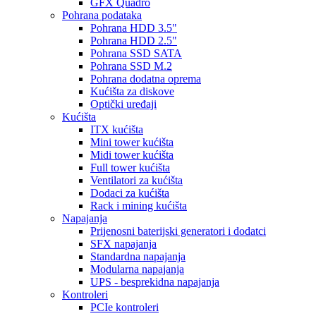
GFX Quadro
Pohrana podataka
Pohrana HDD 3.5"
Pohrana HDD 2.5"
Pohrana SSD SATA
Pohrana SSD M.2
Pohrana dodatna oprema
Kućišta za diskove
Optički uređaji
Kućišta
ITX kućišta
Mini tower kućišta
Midi tower kućišta
Full tower kućišta
Ventilatori za kućišta
Dodaci za kućišta
Rack i mining kućišta
Napajanja
Prijenosni baterijski generatori i dodatci
SFX napajanja
Standardna napajanja
Modularna napajanja
UPS - besprekidna napajanja
Kontroleri
PCIe kontroleri