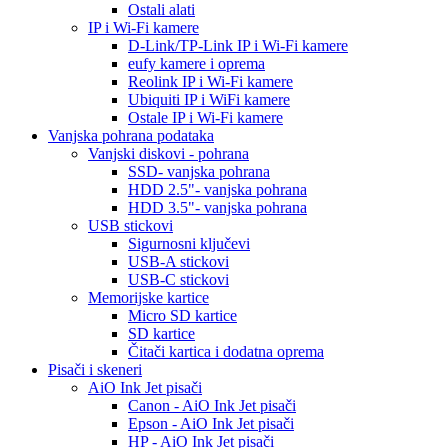
Ostali alati
IP i Wi-Fi kamere
D-Link/TP-Link IP i Wi-Fi kamere
eufy kamere i oprema
Reolink IP i Wi-Fi kamere
Ubiquiti IP i WiFi kamere
Ostale IP i Wi-Fi kamere
Vanjska pohrana podataka
Vanjski diskovi - pohrana
SSD- vanjska pohrana
HDD 2.5"- vanjska pohrana
HDD 3.5"- vanjska pohrana
USB stickovi
Sigurnosni ključevi
USB-A stickovi
USB-C stickovi
Memorijske kartice
Micro SD kartice
SD kartice
Čitači kartica i dodatna oprema
Pisači i skeneri
AiO Ink Jet pisači
Canon - AiO Ink Jet pisači
Epson - AiO Ink Jet pisači
HP - AiO Ink Jet pisači