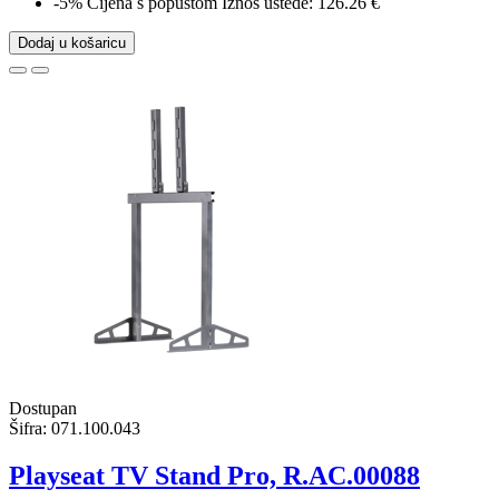
-5%
Cijena s popustom
Iznos uštede: 126.26 €
Dodaj u košaricu
Dostupan
Šifra:
071.100.043
Playseat TV Stand Pro, R.AC.00088