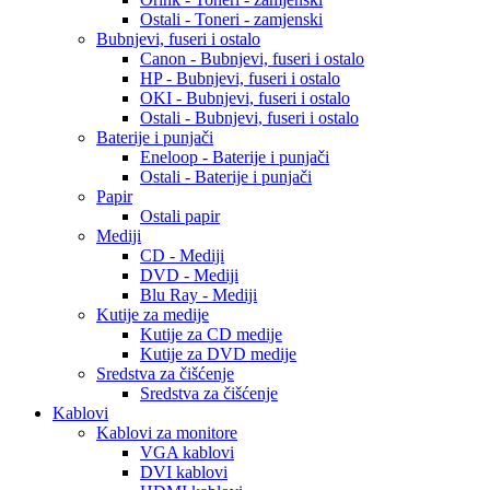
Ostali - Toneri - zamjenski
Bubnjevi, fuseri i ostalo
Canon - Bubnjevi, fuseri i ostalo
HP - Bubnjevi, fuseri i ostalo
OKI - Bubnjevi, fuseri i ostalo
Ostali - Bubnjevi, fuseri i ostalo
Baterije i punjači
Eneloop - Baterije i punjači
Ostali - Baterije i punjači
Papir
Ostali papir
Mediji
CD - Mediji
DVD - Mediji
Blu Ray - Mediji
Kutije za medije
Kutije za CD medije
Kutije za DVD medije
Sredstva za čišćenje
Sredstva za čišćenje
Kablovi
Kablovi za monitore
VGA kablovi
DVI kablovi