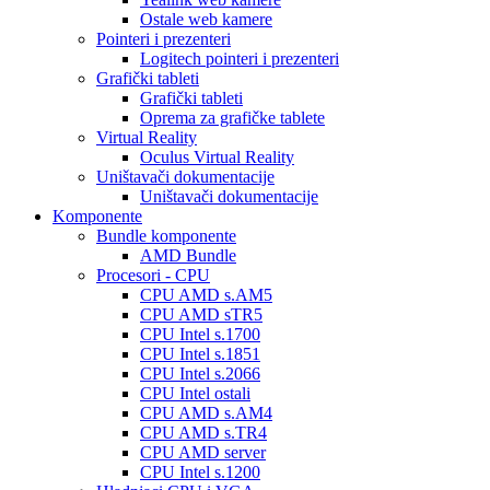
Ostale web kamere
Pointeri i prezenteri
Logitech pointeri i prezenteri
Grafički tableti
Grafički tableti
Oprema za grafičke tablete
Virtual Reality
Oculus Virtual Reality
Uništavači dokumentacije
Uništavači dokumentacije
Komponente
Bundle komponente
AMD Bundle
Procesori - CPU
CPU AMD s.AM5
CPU AMD sTR5
CPU Intel s.1700
CPU Intel s.1851
CPU Intel s.2066
CPU Intel ostali
CPU AMD s.AM4
CPU AMD s.TR4
CPU AMD server
CPU Intel s.1200