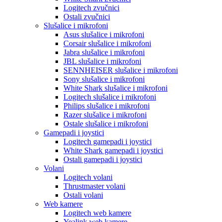
Logitech zvučnici
Ostali zvučnici
Slušalice i mikrofoni
Asus slušalice i mikrofoni
Corsair slušalice i mikrofoni
Jabra slušalice i mikrofoni
JBL slušalice i mikrofoni
SENNHEISER slušalice i mikrofoni
Sony slušalice i mikrofoni
White Shark slušalice i mikrofoni
Logitech slušalice i mikrofoni
Philips slušalice i mikrofoni
Razer slušalice i mikrofoni
Ostale slušalice i mikrofoni
Gamepadi i joystici
Logitech gamepadi i joystici
White Shark gamepadi i joystici
Ostali gamepadi i joystici
Volani
Logitech volani
Thrustmaster volani
Ostali volani
Web kamere
Logitech web kamere
Yealink web kamere