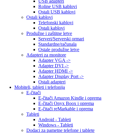
USB adapteri
Roline USB kablovi
Ostali USB kablovi
Ostali kablovi
Telefonski kablovi
Ostali kablovi
Produžne i zaštitne letve
Serveri/Serverski ormari
Standardne/računala
Ostale produžne letve
Adapteri za monitore
Adapter VGA ->
Adapter DVI ->
Adapter HDMI ->
Adapter Display Port ->
Ostali adapteri
Mobiteli, tableti i telefonija
E-čitači
E-čitači Amazon Kindle i oprema
E-čitači Onyx Boox i oprema
E-čitači reMarkable i oprema
Tableti
Android - Tableti
Windows - Tableti
Dodaci za pametne telefone i tablete