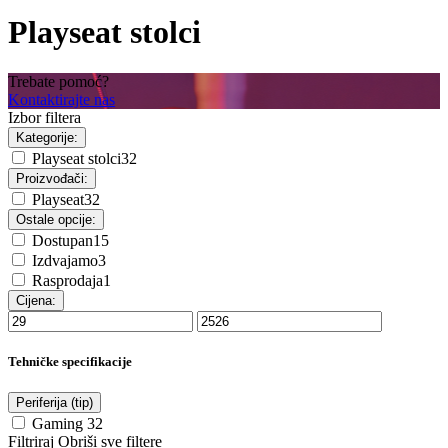
Playseat stolci
Trebate pomoć?
Kontaktirajte nas
Izbor filtera
Kategorije:
Playseat stolci
32
Proizvođači:
Playseat
32
Ostale opcije:
Dostupan
15
Izdvajamo
3
Rasprodaja
1
Cijena:
Tehničke specifikacije
Periferija (tip)
Gaming
32
Filtriraj
Obriši sve filtere