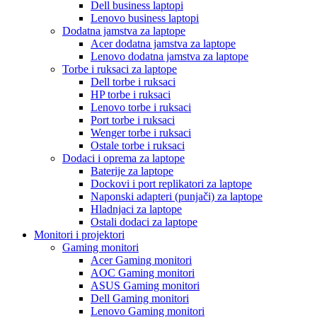
Dell business laptopi
Lenovo business laptopi
Dodatna jamstva za laptope
Acer dodatna jamstva za laptope
Lenovo dodatna jamstva za laptope
Torbe i ruksaci za laptope
Dell torbe i ruksaci
HP torbe i ruksaci
Lenovo torbe i ruksaci
Port torbe i ruksaci
Wenger torbe i ruksaci
Ostale torbe i ruksaci
Dodaci i oprema za laptope
Baterije za laptope
Dockovi i port replikatori za laptope
Naponski adapteri (punjači) za laptope
Hladnjaci za laptope
Ostali dodaci za laptope
Monitori i projektori
Gaming monitori
Acer Gaming monitori
AOC Gaming monitori
ASUS Gaming monitori
Dell Gaming monitori
Lenovo Gaming monitori