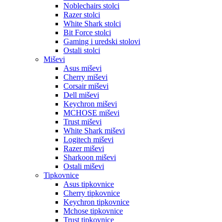
Noblechairs stolci
Razer stolci
White Shark stolci
Bit Force stolci
Gaming i uredski stolovi
Ostali stolci
Miševi
Asus miševi
Cherry miševi
Corsair miševi
Dell miševi
Keychron miševi
MCHOSE miševi
Trust miševi
White Shark miševi
Logitech miševi
Razer miševi
Sharkoon miševi
Ostali miševi
Tipkovnice
Asus tipkovnice
Cherry tipkovnice
Keychron tipkovnice
Mchose tipkovnice
Trust tipkovnice