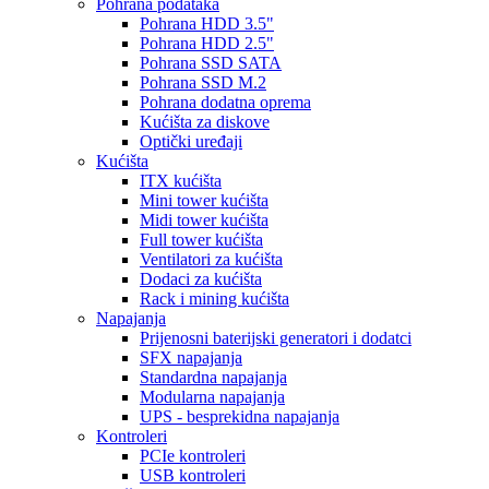
Pohrana podataka
Pohrana HDD 3.5"
Pohrana HDD 2.5"
Pohrana SSD SATA
Pohrana SSD M.2
Pohrana dodatna oprema
Kućišta za diskove
Optički uređaji
Kućišta
ITX kućišta
Mini tower kućišta
Midi tower kućišta
Full tower kućišta
Ventilatori za kućišta
Dodaci za kućišta
Rack i mining kućišta
Napajanja
Prijenosni baterijski generatori i dodatci
SFX napajanja
Standardna napajanja
Modularna napajanja
UPS - besprekidna napajanja
Kontroleri
PCIe kontroleri
USB kontroleri