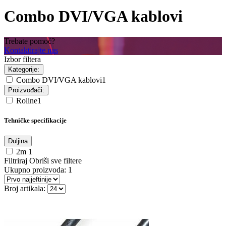
Combo DVI/VGA kablovi
Trebate pomoć?
Kontaktirajte nas
Izbor filtera
Kategorije:
Combo DVI/VGA kablovi
1
Proizvođači:
Roline
1
Tehničke specifikacije
Duljina
2m
1
Filtriraj
Obriši sve filtere
Ukupno proizvoda:
1
Broj artikala: