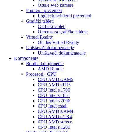
Ostale web kamere
Pointeri i prezenteri
Logitech pointeri i prezenteri
Grafički tableti
Grafički tableti
Oprema za grafičke tablete
Virtual Reality
Oculus Virtual Reality
Uništavači dokumentacije
Uništavači dokumentacije
Komponente
Bundle komponente
AMD Bundle
Procesori - CPU
CPU AMD s.AM5
CPU AMD sTR5
CPU Intel s.1700
CPU Intel s.1851
CPU Intel s.2066
CPU Intel ostali
CPU AMD s.AM4
CPU AMD s.TR4
CPU AMD server
CPU Intel s.1200