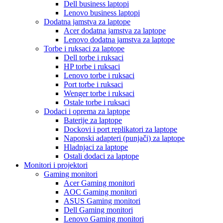
Dell business laptopi
Lenovo business laptopi
Dodatna jamstva za laptope
Acer dodatna jamstva za laptope
Lenovo dodatna jamstva za laptope
Torbe i ruksaci za laptope
Dell torbe i ruksaci
HP torbe i ruksaci
Lenovo torbe i ruksaci
Port torbe i ruksaci
Wenger torbe i ruksaci
Ostale torbe i ruksaci
Dodaci i oprema za laptope
Baterije za laptope
Dockovi i port replikatori za laptope
Naponski adapteri (punjači) za laptope
Hladnjaci za laptope
Ostali dodaci za laptope
Monitori i projektori
Gaming monitori
Acer Gaming monitori
AOC Gaming monitori
ASUS Gaming monitori
Dell Gaming monitori
Lenovo Gaming monitori