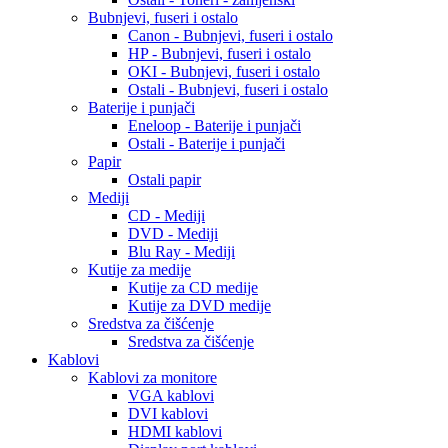
Bubnjevi, fuseri i ostalo
Canon - Bubnjevi, fuseri i ostalo
HP - Bubnjevi, fuseri i ostalo
OKI - Bubnjevi, fuseri i ostalo
Ostali - Bubnjevi, fuseri i ostalo
Baterije i punjači
Eneloop - Baterije i punjači
Ostali - Baterije i punjači
Papir
Ostali papir
Mediji
CD - Mediji
DVD - Mediji
Blu Ray - Mediji
Kutije za medije
Kutije za CD medije
Kutije za DVD medije
Sredstva za čišćenje
Sredstva za čišćenje
Kablovi
Kablovi za monitore
VGA kablovi
DVI kablovi
HDMI kablovi