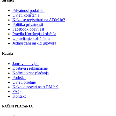
Stranice
Privatnost podataka
Uvjeti korištenja
Kako se registrirati na ADM.hr?
Politika privatnosti
Facebook obavijest
Pravila Korištenja kolačića
Upravljanje kolačićima
Jednostrani raskid ugovora
Kupnja
Jamstveni uvjeti
Dostava i reklamacije
Načini i vrste plaćanja
Podrška
Uvjeti prodaje
Kako kupovati na ADM.hr?
FAQ
Kontakt
NAČINI PLAĆANJA