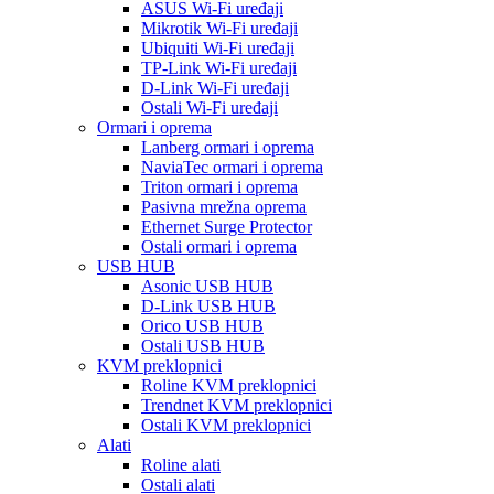
ASUS Wi-Fi uređaji
Mikrotik Wi-Fi uređaji
Ubiquiti Wi-Fi uređaji
TP-Link Wi-Fi uređaji
D-Link Wi-Fi uređaji
Ostali Wi-Fi uređaji
Ormari i oprema
Lanberg ormari i oprema
NaviaTec ormari i oprema
Triton ormari i oprema
Pasivna mrežna oprema
Ethernet Surge Protector
Ostali ormari i oprema
USB HUB
Asonic USB HUB
D-Link USB HUB
Orico USB HUB
Ostali USB HUB
KVM preklopnici
Roline KVM preklopnici
Trendnet KVM preklopnici
Ostali KVM preklopnici
Alati
Roline alati
Ostali alati