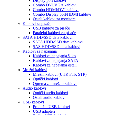
Display port kablovi
Combo DVI/VGA kablovi
Combo HDMI/DVI kablovi
Combo Display port/HDMI kablovi
Ostali kablovi za monitore
Kablovi za pisače
USB kablovi za pisače
Paralelni kablovi za pisače
SATA HDD/SSD data kablovi
SATA HDD/SSD data kablovi
SAS HDD/SSD data kablovi
Kablovi za napajanja
Kablovi za napajanja šuko
Kablovi za napajanja SATA
Kablovi za napajanja ostali
Mrežni kablovi
Mrežni kablovi (UTP, FTP, STP)
Optički kablovi
Oprema za mrežne kablove
Audio kablovi
Optički audio kablovi
Ostali audio kablovi
USB kablovi
Produžni USB kablovi
USB adapteri