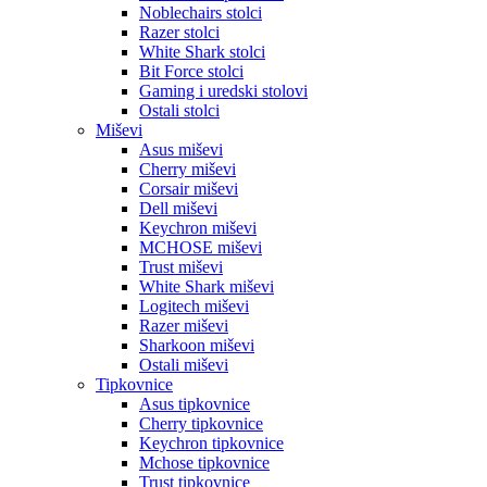
Noblechairs stolci
Razer stolci
White Shark stolci
Bit Force stolci
Gaming i uredski stolovi
Ostali stolci
Miševi
Asus miševi
Cherry miševi
Corsair miševi
Dell miševi
Keychron miševi
MCHOSE miševi
Trust miševi
White Shark miševi
Logitech miševi
Razer miševi
Sharkoon miševi
Ostali miševi
Tipkovnice
Asus tipkovnice
Cherry tipkovnice
Keychron tipkovnice
Mchose tipkovnice
Trust tipkovnice