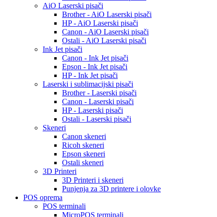
AiO Laserski pisači
Brother - AiO Laserski pisači
HP - AiO Laserski pisači
Canon - AiO Laserski pisači
Ostali - AiO Laserski pisači
Ink Jet pisači
Canon - Ink Jet pisači
Epson - Ink Jet pisači
HP - Ink Jet pisači
Laserski i sublimacijski pisači
Brother - Laserski pisači
Canon - Laserski pisači
HP - Laserski pisači
Ostali - Laserski pisači
Skeneri
Canon skeneri
Ricoh skeneri
Epson skeneri
Ostali skeneri
3D Printeri
3D Printeri i skeneri
Punjenja za 3D printere i olovke
POS oprema
POS terminali
MicroPOS terminali