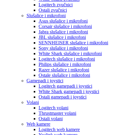
Logitech zvučnici
Ostali zvučnici
Slušalice i mikrofoni
Asus slušalice i mikrofoni
Corsair slušalice i mikrofoni
Jabra slušalice i mikrofoni
JBL slušalice i mikrofoni
SENNHEISER slušalice i mikrofoni
Sony slušalice i mikrofoni
White Shark slušalice i mikrofoni
Logitech slušalice i mikrofoni
Philips slušalice i mikrofoni
Razer slušalice i mikrofoni
Ostale slušalice i mikrofoni
Gamepadi i joystici
Logitech gamepadi i joystici
White Shark gamepadi i joystici
Ostali gamepadi i joystici
Volani
Logitech volani
Thrustmaster volani
Ostali volani
Web kamere
Logitech web kamere
Yealink web kamere