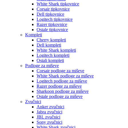
White Shark tipkovnice
Corsair tipkovnice
Dell tipkovnice
Logitech tipkovnice
Razer tipkovnice
Ostale tipkovnice
Kompleti
Cherry kompleti
Dell kompleti
White Shark kompleti
Logitech kompleti
Ostali kompleti
Podloge za miševe
Corsair podloge za miševe
White Shark podloge za miševe
Logitech podloge za miševe
Razer podloge za miševe
Sharkoon podloge za miševe
Ostale podloge za miševe
Zvučnici
Anker zvučnici
Jabra zvučnici
JBL zvučnici
Sony zvučnici
White Shark zvučnici