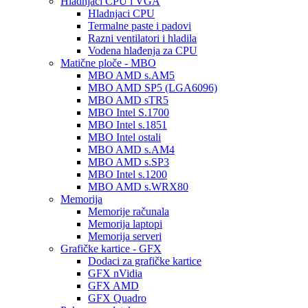
Hladnjaci CPU i VGA
Hladnjaci CPU
Termalne paste i padovi
Razni ventilatori i hladila
Vodena hlađenja za CPU
Matične ploče - MBO
MBO AMD s.AM5
MBO AMD SP5 (LGA6096)
MBO AMD sTR5
MBO Intel S.1700
MBO Intel s.1851
MBO Intel ostali
MBO AMD s.AM4
MBO AMD s.SP3
MBO Intel s.1200
MBO AMD s.WRX80
Memorija
Memorije računala
Memorija laptopi
Memorija serveri
Grafičke kartice - GFX
Dodaci za grafičke kartice
GFX nVidia
GFX AMD
GFX Quadro