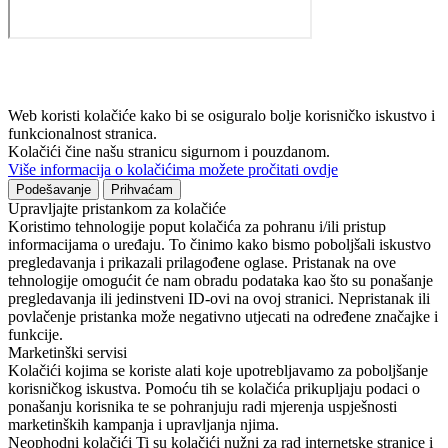
Web koristi kolačiće kako bi se osiguralo bolje korisničko iskustvo i
funkcionalnost stranica.
Kolačići čine našu stranicu sigurnom i pouzdanom.
Više informacija o kolačićima možete pročitati ovdje
Podešavanje
Prihvaćam
Upravljajte pristankom za kolačiće
Koristimo tehnologije poput kolačića za pohranu i/ili pristup
informacijama o uređaju. To činimo kako bismo poboljšali iskustvo
pregledavanja i prikazali prilagođene oglase. Pristanak na ove
tehnologije omogućit će nam obradu podataka kao što su ponašanje
pregledavanja ili jedinstveni ID-ovi na ovoj stranici. Nepristanak ili
povlačenje pristanka može negativno utjecati na određene značajke i
funkcije.
Marketinški servisi
Kolačići kojima se koriste alati koje upotrebljavamo za poboljšanje
korisničkog iskustva. Pomoću tih se kolačića prikupljaju podaci o
ponašanju korisnika te se pohranjuju radi mjerenja uspješnosti
marketinških kampanja i upravljanja njima.
Neophodni kolačići
Ti su kolačići nužni za rad internetske stranice i