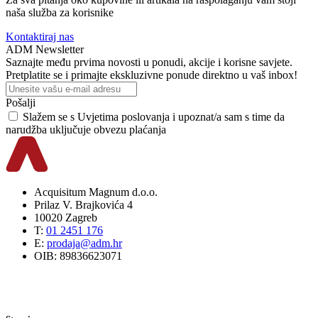
naša služba za korisnike
Kontaktiraj nas
ADM Newsletter
Saznajte među prvima novosti u ponudi, akcije i korisne savjete.
Pretplatite se i primajte ekskluzivne ponude direktno u vaš inbox!
Pošalji
Slažem se s
Uvjetima poslovanja
i upoznat/a sam s time da
narudžba uključuje obvezu plaćanja
Acquisitum Magnum d.o.o.
Prilaz V. Brajkovića 4
10020 Zagreb
T:
01 2451 176
E:
prodaja@adm.hr
OIB: 89836623071