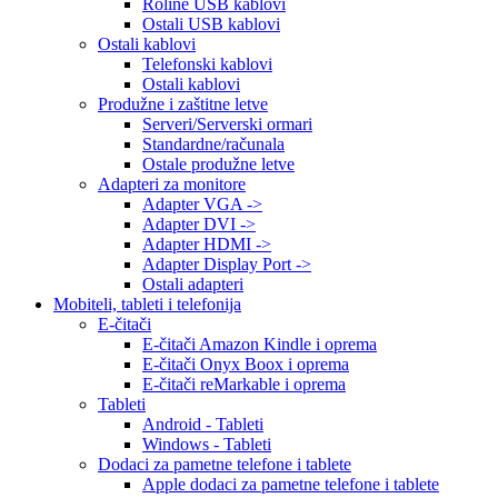
Roline USB kablovi
Ostali USB kablovi
Ostali kablovi
Telefonski kablovi
Ostali kablovi
Produžne i zaštitne letve
Serveri/Serverski ormari
Standardne/računala
Ostale produžne letve
Adapteri za monitore
Adapter VGA ->
Adapter DVI ->
Adapter HDMI ->
Adapter Display Port ->
Ostali adapteri
Mobiteli, tableti i telefonija
E-čitači
E-čitači Amazon Kindle i oprema
E-čitači Onyx Boox i oprema
E-čitači reMarkable i oprema
Tableti
Android - Tableti
Windows - Tableti
Dodaci za pametne telefone i tablete
Apple dodaci za pametne telefone i tablete