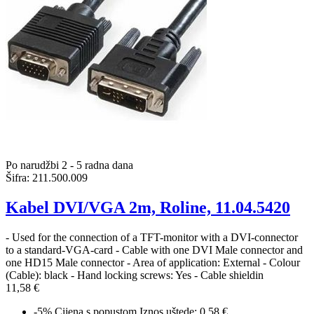
Po narudžbi 2 - 5 radna dana
Šifra:
211.500.009
Kabel DVI/VGA 2m, Roline, 11.04.5420
- Used for the connection of a TFT-monitor with a DVI-connector
to a standard-VGA-card - Cable with one DVI Male connector and
one HD15 Male connector - Area of application: External - Colour
(Cable): black - Hand locking screws: Yes - Cable shieldin
11,58 €
-5%
Cijena s popustom
Iznos uštede: 0.58 €