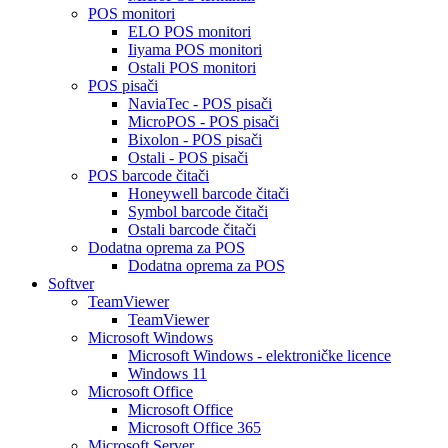
POS monitori
ELO POS monitori
Iiyama POS monitori
Ostali POS monitori
POS pisači
NaviaTec - POS pisači
MicroPOS - POS pisači
Bixolon - POS pisači
Ostali - POS pisači
POS barcode čitači
Honeywell barcode čitači
Symbol barcode čitači
Ostali barcode čitači
Dodatna oprema za POS
Dodatna oprema za POS
Softver
TeamViewer
TeamViewer
Microsoft Windows
Microsoft Windows - elektroničke licence
Windows 11
Microsoft Office
Microsoft Office
Microsoft Office 365
Microsoft Server