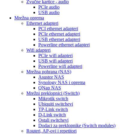
Zvučne kartice - audio
PCIe audio
USB audio
Mrežna oprema
Ethernet adapteri
PCI ethernet adapteri
PCIe ethernet adapteri
USB ethernet adapteri
Powerline ethernet adapteri
Wifi adapteri
PCIe wifi adapteri
USB wifi adapteri
Powerline wifi adapteri
Mrežna pohrana (NAS)
Asustor NAS
Synology NAS i oprema
QNap NAS
Mrežni preklopnici (Switch)
Mikrotik switch
Ubiquiti switchevi
TP-Link switch
D-Link switch
Ostali switchevi
Dodaci za preklopnike (Switch modules)
Routeri, AP-ovi i repetitori