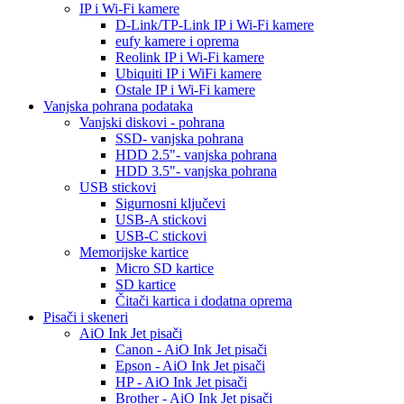
IP i Wi-Fi kamere
D-Link/TP-Link IP i Wi-Fi kamere
eufy kamere i oprema
Reolink IP i Wi-Fi kamere
Ubiquiti IP i WiFi kamere
Ostale IP i Wi-Fi kamere
Vanjska pohrana podataka
Vanjski diskovi - pohrana
SSD- vanjska pohrana
HDD 2.5"- vanjska pohrana
HDD 3.5"- vanjska pohrana
USB stickovi
Sigurnosni ključevi
USB-A stickovi
USB-C stickovi
Memorijske kartice
Micro SD kartice
SD kartice
Čitači kartica i dodatna oprema
Pisači i skeneri
AiO Ink Jet pisači
Canon - AiO Ink Jet pisači
Epson - AiO Ink Jet pisači
HP - AiO Ink Jet pisači
Brother - AiO Ink Jet pisači