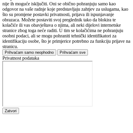
nije ih moguće isključiti. Oni se obično pohranjuju samo kao
odgovor na vaše radnje koje predstavljaju zahtjev za uslugama, kao
što su promjene postavki privatnosti, prijava ili ispunjavanje
obrazaca. Možete postaviti svoj preglednik tako da blokira te
kolačiće ili vas obavještava o njima, ali neki dijelovi internetske
stranice zbog toga neće raditi. U tim se kolačićima ne pohranjuju
osobni podaci, ali se mogu pohraniti tehnički identifikatori za
identifikaciju osobe, što je primjerice potrebno za funkciju prijave na
stranicu.
Prihvaćam samo neophodno
Prihvaćam sve
Privatnost podataka
Zatvori