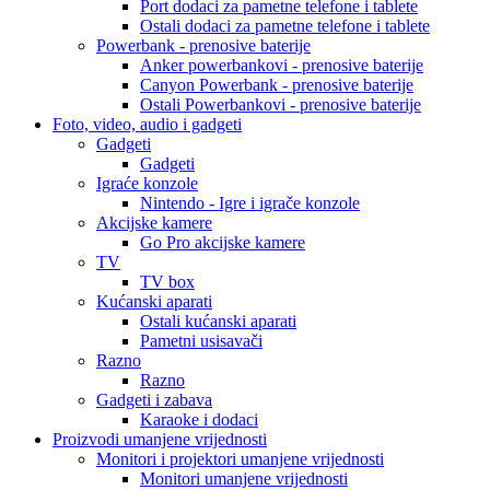
Port dodaci za pametne telefone i tablete
Ostali dodaci za pametne telefone i tablete
Powerbank - prenosive baterije
Anker powerbankovi - prenosive baterije
Canyon Powerbank - prenosive baterije
Ostali Powerbankovi - prenosive baterije
Foto, video, audio i gadgeti
Gadgeti
Gadgeti
Igraće konzole
Nintendo - Igre i igrače konzole
Akcijske kamere
Go Pro akcijske kamere
TV
TV box
Kućanski aparati
Ostali kućanski aparati
Pametni usisavači
Razno
Razno
Gadgeti i zabava
Karaoke i dodaci
Proizvodi umanjene vrijednosti
Monitori i projektori umanjene vrijednosti
Monitori umanjene vrijednosti