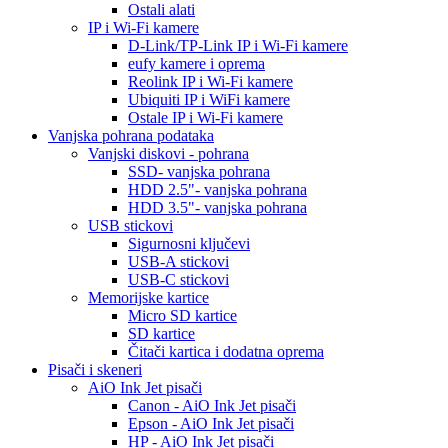
Ostali alati
IP i Wi-Fi kamere
D-Link/TP-Link IP i Wi-Fi kamere
eufy kamere i oprema
Reolink IP i Wi-Fi kamere
Ubiquiti IP i WiFi kamere
Ostale IP i Wi-Fi kamere
Vanjska pohrana podataka
Vanjski diskovi - pohrana
SSD- vanjska pohrana
HDD 2.5"- vanjska pohrana
HDD 3.5"- vanjska pohrana
USB stickovi
Sigurnosni ključevi
USB-A stickovi
USB-C stickovi
Memorijske kartice
Micro SD kartice
SD kartice
Čitači kartica i dodatna oprema
Pisači i skeneri
AiO Ink Jet pisači
Canon - AiO Ink Jet pisači
Epson - AiO Ink Jet pisači
HP - AiO Ink Jet pisači