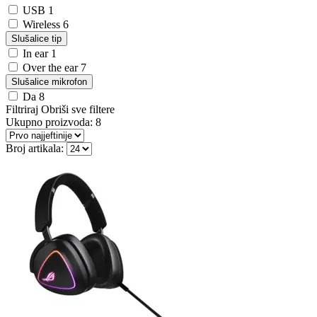
USB
1
Wireless
6
Slušalice tip
In ear
1
Over the ear
7
Slušalice mikrofon
Da
8
Filtriraj
Obriši sve filtere
Ukupno proizvoda:
8
Broj artikala: