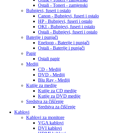
Ostali - Toneri - zamjenski
Bubnjevi, fuseri i ostalo
Canon - Bubnjevi, fuseri i ostalo
HP - Bubnjevi, fuseri i ostalo
OKI - Bubnjevi, fuseri i ostalo
Ostali - Bubnjevi, fuseri i ostalo
Baterije i punjači
Eneloop - Baterije i punjači
Ostali - Baterije i punjači
Papir
Ostali papir
Mediji
CD - Mediji
DVD - Mediji
Blu Ray - Mediji
Kutije za medije
Kutije za CD medije
Kutije za DVD medije
Sredstva za čišćenje
Sredstva za čišćenje
Kablovi
Kablovi za monitore
VGA kablovi
DVI kablovi