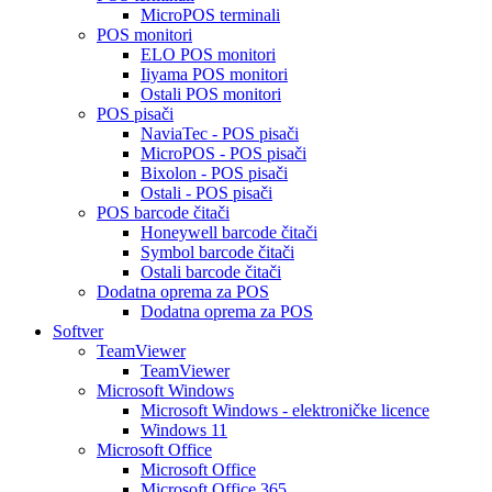
MicroPOS terminali
POS monitori
ELO POS monitori
Iiyama POS monitori
Ostali POS monitori
POS pisači
NaviaTec - POS pisači
MicroPOS - POS pisači
Bixolon - POS pisači
Ostali - POS pisači
POS barcode čitači
Honeywell barcode čitači
Symbol barcode čitači
Ostali barcode čitači
Dodatna oprema za POS
Dodatna oprema za POS
Softver
TeamViewer
TeamViewer
Microsoft Windows
Microsoft Windows - elektroničke licence
Windows 11
Microsoft Office
Microsoft Office
Microsoft Office 365