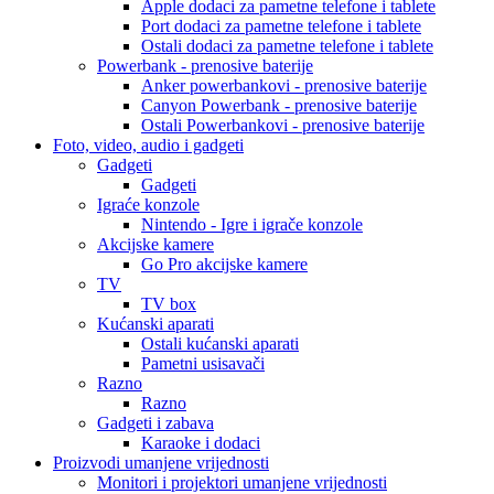
Apple dodaci za pametne telefone i tablete
Port dodaci za pametne telefone i tablete
Ostali dodaci za pametne telefone i tablete
Powerbank - prenosive baterije
Anker powerbankovi - prenosive baterije
Canyon Powerbank - prenosive baterije
Ostali Powerbankovi - prenosive baterije
Foto, video, audio i gadgeti
Gadgeti
Gadgeti
Igraće konzole
Nintendo - Igre i igrače konzole
Akcijske kamere
Go Pro akcijske kamere
TV
TV box
Kućanski aparati
Ostali kućanski aparati
Pametni usisavači
Razno
Razno
Gadgeti i zabava
Karaoke i dodaci
Proizvodi umanjene vrijednosti
Monitori i projektori umanjene vrijednosti