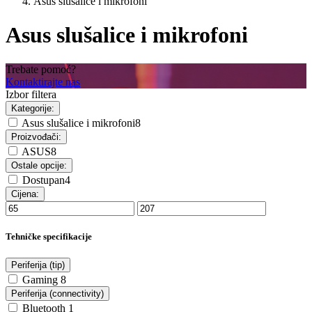
Asus slušalice i mikrofoni
Asus slušalice i mikrofoni
Trebate pomoć?
Kontaktirajte nas
Izbor filtera
Kategorije:
Asus slušalice i mikrofoni
8
Proizvođači:
ASUS
8
Ostale opcije:
Dostupan
4
Cijena:
Tehničke specifikacije
Periferija (tip)
Gaming
8
Periferija (connectivity)
Bluetooth
1