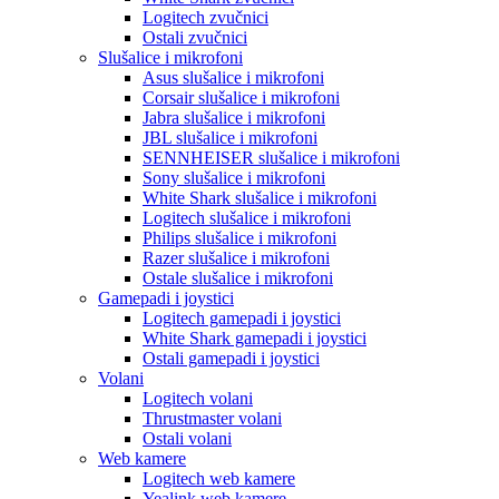
Logitech zvučnici
Ostali zvučnici
Slušalice i mikrofoni
Asus slušalice i mikrofoni
Corsair slušalice i mikrofoni
Jabra slušalice i mikrofoni
JBL slušalice i mikrofoni
SENNHEISER slušalice i mikrofoni
Sony slušalice i mikrofoni
White Shark slušalice i mikrofoni
Logitech slušalice i mikrofoni
Philips slušalice i mikrofoni
Razer slušalice i mikrofoni
Ostale slušalice i mikrofoni
Gamepadi i joystici
Logitech gamepadi i joystici
White Shark gamepadi i joystici
Ostali gamepadi i joystici
Volani
Logitech volani
Thrustmaster volani
Ostali volani
Web kamere
Logitech web kamere
Yealink web kamere