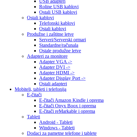
USB adapteri
Roline USB kablovi
Ostali USB kablovi
Ostali kablovi
Telefonski kablovi
Ostali kablovi
Produžne i zaštitne letve
Serveri/Serverski ormari
Standardne/računala
Ostale produžne letve
Adapteri za monitore
Adapter VGA ->
Adapter DVI ->
Adapter HDMI ->
Adapter Display Port ->
Ostali adapteri
Mobiteli, tableti i telefonija
E-čitači
E-čitači Amazon Kindle i oprema
E-čitači Onyx Boox i oprema
E-čitači reMarkable i oprema
Tableti
Android - Tableti
Windows - Tableti
Dodaci za pametne telefone i tablete