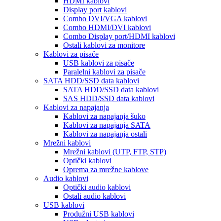
HDMI kablovi
Display port kablovi
Combo DVI/VGA kablovi
Combo HDMI/DVI kablovi
Combo Display port/HDMI kablovi
Ostali kablovi za monitore
Kablovi za pisače
USB kablovi za pisače
Paralelni kablovi za pisače
SATA HDD/SSD data kablovi
SATA HDD/SSD data kablovi
SAS HDD/SSD data kablovi
Kablovi za napajanja
Kablovi za napajanja šuko
Kablovi za napajanja SATA
Kablovi za napajanja ostali
Mrežni kablovi
Mrežni kablovi (UTP, FTP, STP)
Optički kablovi
Oprema za mrežne kablove
Audio kablovi
Optički audio kablovi
Ostali audio kablovi
USB kablovi
Produžni USB kablovi