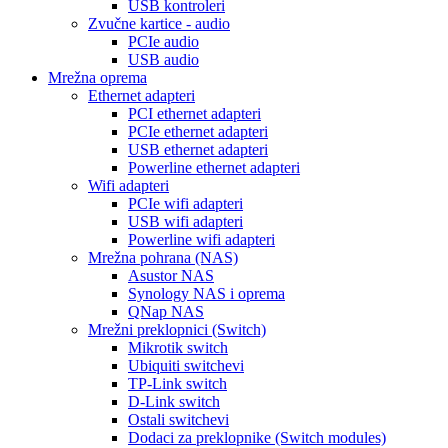
USB kontroleri
Zvučne kartice - audio
PCIe audio
USB audio
Mrežna oprema
Ethernet adapteri
PCI ethernet adapteri
PCIe ethernet adapteri
USB ethernet adapteri
Powerline ethernet adapteri
Wifi adapteri
PCIe wifi adapteri
USB wifi adapteri
Powerline wifi adapteri
Mrežna pohrana (NAS)
Asustor NAS
Synology NAS i oprema
QNap NAS
Mrežni preklopnici (Switch)
Mikrotik switch
Ubiquiti switchevi
TP-Link switch
D-Link switch
Ostali switchevi
Dodaci za preklopnike (Switch modules)