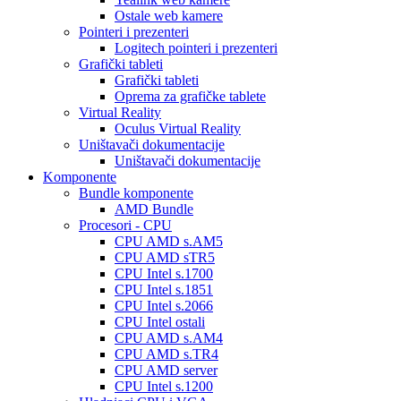
Ostale web kamere
Pointeri i prezenteri
Logitech pointeri i prezenteri
Grafički tableti
Grafički tableti
Oprema za grafičke tablete
Virtual Reality
Oculus Virtual Reality
Uništavači dokumentacije
Uništavači dokumentacije
Komponente
Bundle komponente
AMD Bundle
Procesori - CPU
CPU AMD s.AM5
CPU AMD sTR5
CPU Intel s.1700
CPU Intel s.1851
CPU Intel s.2066
CPU Intel ostali
CPU AMD s.AM4
CPU AMD s.TR4
CPU AMD server
CPU Intel s.1200