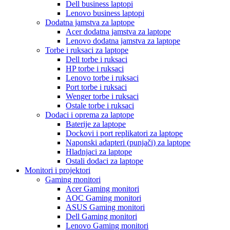
Dell business laptopi
Lenovo business laptopi
Dodatna jamstva za laptope
Acer dodatna jamstva za laptope
Lenovo dodatna jamstva za laptope
Torbe i ruksaci za laptope
Dell torbe i ruksaci
HP torbe i ruksaci
Lenovo torbe i ruksaci
Port torbe i ruksaci
Wenger torbe i ruksaci
Ostale torbe i ruksaci
Dodaci i oprema za laptope
Baterije za laptope
Dockovi i port replikatori za laptope
Naponski adapteri (punjači) za laptope
Hladnjaci za laptope
Ostali dodaci za laptope
Monitori i projektori
Gaming monitori
Acer Gaming monitori
AOC Gaming monitori
ASUS Gaming monitori
Dell Gaming monitori
Lenovo Gaming monitori