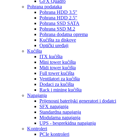
GFX Quadro
Pohrana podataka
Pohrana HDD 3.5"
Pohrana HDD 2.5"
Pohrana SSD SATA
Pohrana SSD M.2
Pohrana dodatna oprema
Kućišta za diskove
Optički uređaji
Kućišta
ITX kućišta
Mini tower kućišta
Midi tower kućišta
Full tower kućišta
Ventilatori za kućišta
Dodaci za kućišta
Rack i mining kućišta
Napajanja
Prijenosni baterijski generatori i dodatci
SFX napajanja
Standardna napajanja
Modularna napajanja
UPS - besprekidna napajanja
Kontroleri
PCIe kontroleri