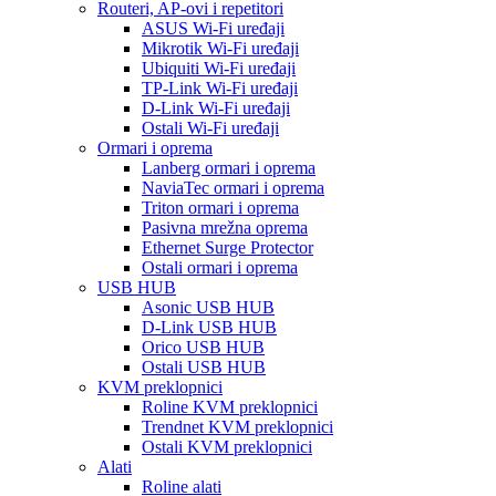
Routeri, AP-ovi i repetitori
ASUS Wi-Fi uređaji
Mikrotik Wi-Fi uređaji
Ubiquiti Wi-Fi uređaji
TP-Link Wi-Fi uređaji
D-Link Wi-Fi uređaji
Ostali Wi-Fi uređaji
Ormari i oprema
Lanberg ormari i oprema
NaviaTec ormari i oprema
Triton ormari i oprema
Pasivna mrežna oprema
Ethernet Surge Protector
Ostali ormari i oprema
USB HUB
Asonic USB HUB
D-Link USB HUB
Orico USB HUB
Ostali USB HUB
KVM preklopnici
Roline KVM preklopnici
Trendnet KVM preklopnici
Ostali KVM preklopnici
Alati
Roline alati