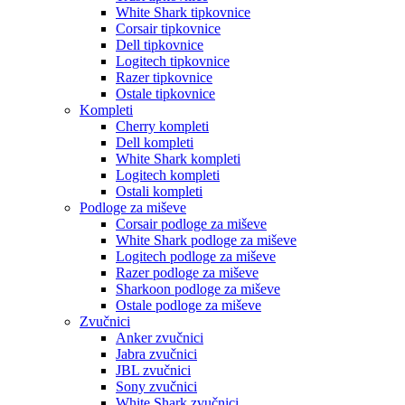
White Shark tipkovnice
Corsair tipkovnice
Dell tipkovnice
Logitech tipkovnice
Razer tipkovnice
Ostale tipkovnice
Kompleti
Cherry kompleti
Dell kompleti
White Shark kompleti
Logitech kompleti
Ostali kompleti
Podloge za miševe
Corsair podloge za miševe
White Shark podloge za miševe
Logitech podloge za miševe
Razer podloge za miševe
Sharkoon podloge za miševe
Ostale podloge za miševe
Zvučnici
Anker zvučnici
Jabra zvučnici
JBL zvučnici
Sony zvučnici
White Shark zvučnici