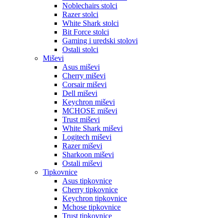
Noblechairs stolci
Razer stolci
White Shark stolci
Bit Force stolci
Gaming i uredski stolovi
Ostali stolci
Miševi
Asus miševi
Cherry miševi
Corsair miševi
Dell miševi
Keychron miševi
MCHOSE miševi
Trust miševi
White Shark miševi
Logitech miševi
Razer miševi
Sharkoon miševi
Ostali miševi
Tipkovnice
Asus tipkovnice
Cherry tipkovnice
Keychron tipkovnice
Mchose tipkovnice
Trust tipkovnice