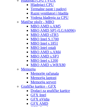
Hladnjaci CPU i VGA
Hladnjaci CPU
Termalne paste i padovi
Razni ventilatori i hladila
Vodena hlađenja za CPU
Matične ploče - MBO
MBO AMD s.AM5
MBO AMD SP5 (LGA6096)
MBO AMD sTR5
MBO Intel S.1700
MBO Intel s.1851
MBO Intel ostali
MBO AMD s.AM4
MBO AMD s.SP3
MBO Intel s.1200
MBO AMD s.WRX80
Memorija
Memorije računala
Memorija laptopi
Memorija serveri
Grafičke kartice - GFX
Dodaci za grafičke kartice
GFX Intel
GFX nVidia
GFX AMD