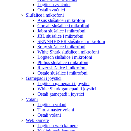
Logitech zvučnici
Ostali zvučnici
Slušalice i mikrofoni
Asus slušalice i mikrofoni
Corsair slušalice i mikrofoni
Jabra slušalice i mikrofoni
JBL slušalice i mikrofoni
SENNHEISER slušalice i mikrofoni
Sony slušalice i mikrofoni
White Shark slušalice i mikrofoni
Logitech slušalice i mikrofoni
Philips slušalice i mikrofoni
Razer slušalice i mikrofoni
Ostale slušalice i mikrofoni
Gamepadi i joystici
Logitech gamepadi i joystici
White Shark gamepadi i joystici
Ostali gamepadi i joystici
Volani
Logitech volani
Thrustmaster volani
Ostali volani
Web kamere
Logitech web kamere
Yealink web kamere