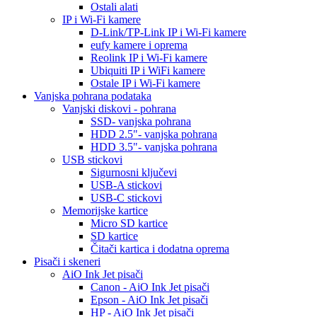
Ostali alati
IP i Wi-Fi kamere
D-Link/TP-Link IP i Wi-Fi kamere
eufy kamere i oprema
Reolink IP i Wi-Fi kamere
Ubiquiti IP i WiFi kamere
Ostale IP i Wi-Fi kamere
Vanjska pohrana podataka
Vanjski diskovi - pohrana
SSD- vanjska pohrana
HDD 2.5"- vanjska pohrana
HDD 3.5"- vanjska pohrana
USB stickovi
Sigurnosni ključevi
USB-A stickovi
USB-C stickovi
Memorijske kartice
Micro SD kartice
SD kartice
Čitači kartica i dodatna oprema
Pisači i skeneri
AiO Ink Jet pisači
Canon - AiO Ink Jet pisači
Epson - AiO Ink Jet pisači
HP - AiO Ink Jet pisači