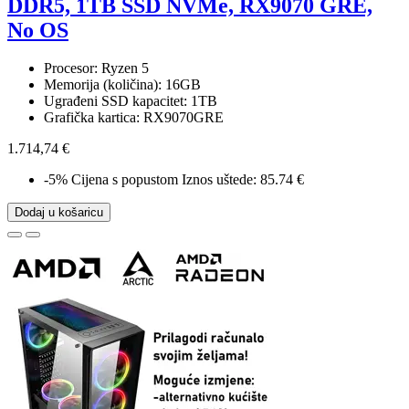
DDR5, 1TB SSD NVMe, RX9070 GRE,
No OS
Procesor: Ryzen 5
Memorija (količina): 16GB
Ugrađeni SSD kapacitet: 1TB
Grafička kartica: RX9070GRE
1.714,74 €
-5%
Cijena s popustom
Iznos uštede: 85.74 €
Dodaj u košaricu