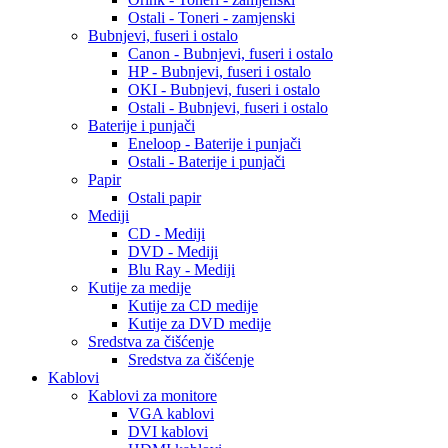
Ostali - Toneri - zamjenski
Bubnjevi, fuseri i ostalo
Canon - Bubnjevi, fuseri i ostalo
HP - Bubnjevi, fuseri i ostalo
OKI - Bubnjevi, fuseri i ostalo
Ostali - Bubnjevi, fuseri i ostalo
Baterije i punjači
Eneloop - Baterije i punjači
Ostali - Baterije i punjači
Papir
Ostali papir
Mediji
CD - Mediji
DVD - Mediji
Blu Ray - Mediji
Kutije za medije
Kutije za CD medije
Kutije za DVD medije
Sredstva za čišćenje
Sredstva za čišćenje
Kablovi
Kablovi za monitore
VGA kablovi
DVI kablovi