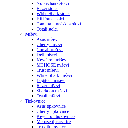
Noblechairs stolci
Razer stolci
White Shark stolci
Bit Force stolci
Gaming i uredski stolovi
Ostali stolci
Miševi
Asus miševi
Cherry miševi
Corsair miševi
Dell miševi
Keychron miševi
MCHOSE miševi
Trust miševi
White Shark miševi
Logitech miševi
Razer miševi
Sharkoon miševi
Ostali miševi
Tipkovnice
Asus tipkovnice
Cherry tipkovnice
Keychron tipkovnice
Mchose tipkovnice
Trust tipkovnice