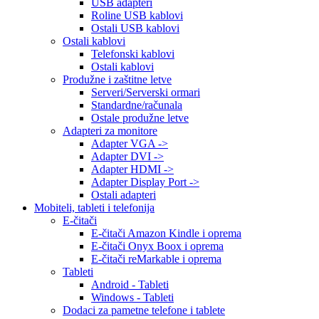
USB adapteri
Roline USB kablovi
Ostali USB kablovi
Ostali kablovi
Telefonski kablovi
Ostali kablovi
Produžne i zaštitne letve
Serveri/Serverski ormari
Standardne/računala
Ostale produžne letve
Adapteri za monitore
Adapter VGA ->
Adapter DVI ->
Adapter HDMI ->
Adapter Display Port ->
Ostali adapteri
Mobiteli, tableti i telefonija
E-čitači
E-čitači Amazon Kindle i oprema
E-čitači Onyx Boox i oprema
E-čitači reMarkable i oprema
Tableti
Android - Tableti
Windows - Tableti
Dodaci za pametne telefone i tablete