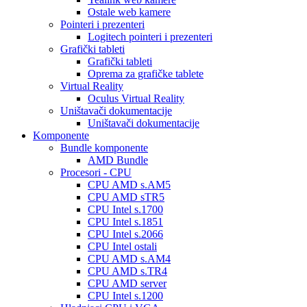
Ostale web kamere
Pointeri i prezenteri
Logitech pointeri i prezenteri
Grafički tableti
Grafički tableti
Oprema za grafičke tablete
Virtual Reality
Oculus Virtual Reality
Uništavači dokumentacije
Uništavači dokumentacije
Komponente
Bundle komponente
AMD Bundle
Procesori - CPU
CPU AMD s.AM5
CPU AMD sTR5
CPU Intel s.1700
CPU Intel s.1851
CPU Intel s.2066
CPU Intel ostali
CPU AMD s.AM4
CPU AMD s.TR4
CPU AMD server
CPU Intel s.1200