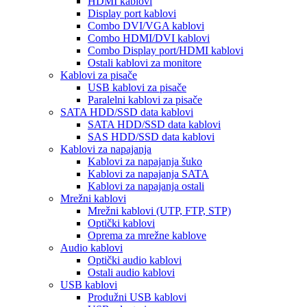
HDMI kablovi
Display port kablovi
Combo DVI/VGA kablovi
Combo HDMI/DVI kablovi
Combo Display port/HDMI kablovi
Ostali kablovi za monitore
Kablovi za pisače
USB kablovi za pisače
Paralelni kablovi za pisače
SATA HDD/SSD data kablovi
SATA HDD/SSD data kablovi
SAS HDD/SSD data kablovi
Kablovi za napajanja
Kablovi za napajanja šuko
Kablovi za napajanja SATA
Kablovi za napajanja ostali
Mrežni kablovi
Mrežni kablovi (UTP, FTP, STP)
Optički kablovi
Oprema za mrežne kablove
Audio kablovi
Optički audio kablovi
Ostali audio kablovi
USB kablovi
Produžni USB kablovi