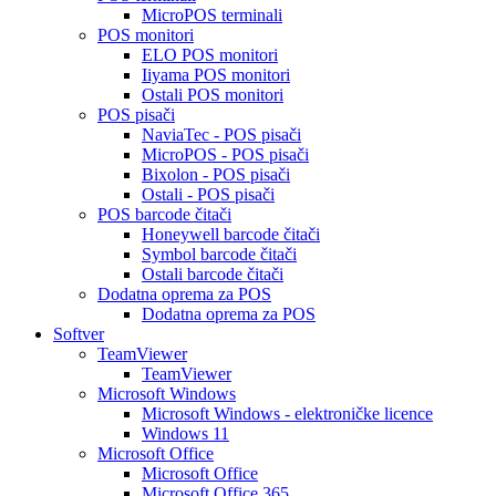
MicroPOS terminali
POS monitori
ELO POS monitori
Iiyama POS monitori
Ostali POS monitori
POS pisači
NaviaTec - POS pisači
MicroPOS - POS pisači
Bixolon - POS pisači
Ostali - POS pisači
POS barcode čitači
Honeywell barcode čitači
Symbol barcode čitači
Ostali barcode čitači
Dodatna oprema za POS
Dodatna oprema za POS
Softver
TeamViewer
TeamViewer
Microsoft Windows
Microsoft Windows - elektroničke licence
Windows 11
Microsoft Office
Microsoft Office
Microsoft Office 365