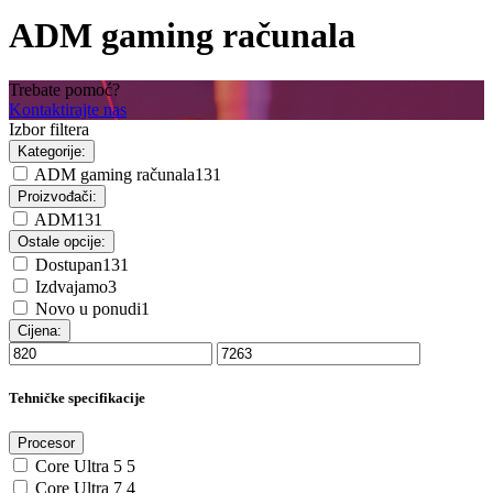
ADM gaming računala
Trebate pomoć?
Kontaktirajte nas
Izbor filtera
Kategorije:
ADM gaming računala
131
Proizvođači:
ADM
131
Ostale opcije:
Dostupan
131
Izdvajamo
3
Novo u ponudi
1
Cijena:
Tehničke specifikacije
Procesor
Core Ultra 5
5
Core Ultra 7
4