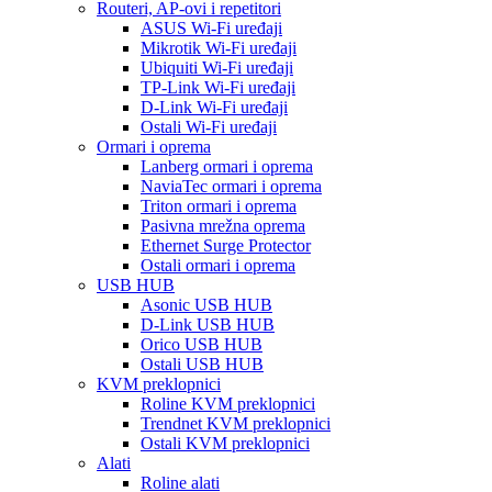
Routeri, AP-ovi i repetitori
ASUS Wi-Fi uređaji
Mikrotik Wi-Fi uređaji
Ubiquiti Wi-Fi uređaji
TP-Link Wi-Fi uređaji
D-Link Wi-Fi uređaji
Ostali Wi-Fi uređaji
Ormari i oprema
Lanberg ormari i oprema
NaviaTec ormari i oprema
Triton ormari i oprema
Pasivna mrežna oprema
Ethernet Surge Protector
Ostali ormari i oprema
USB HUB
Asonic USB HUB
D-Link USB HUB
Orico USB HUB
Ostali USB HUB
KVM preklopnici
Roline KVM preklopnici
Trendnet KVM preklopnici
Ostali KVM preklopnici
Alati
Roline alati