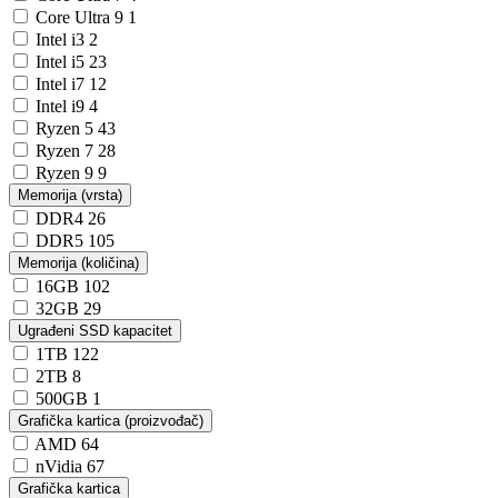
Core Ultra 9
1
Intel i3
2
Intel i5
23
Intel i7
12
Intel i9
4
Ryzen 5
43
Ryzen 7
28
Ryzen 9
9
Memorija (vrsta)
DDR4
26
DDR5
105
Memorija (količina)
16GB
102
32GB
29
Ugrađeni SSD kapacitet
1TB
122
2TB
8
500GB
1
Grafička kartica (proizvođač)
AMD
64
nVidia
67
Grafička kartica