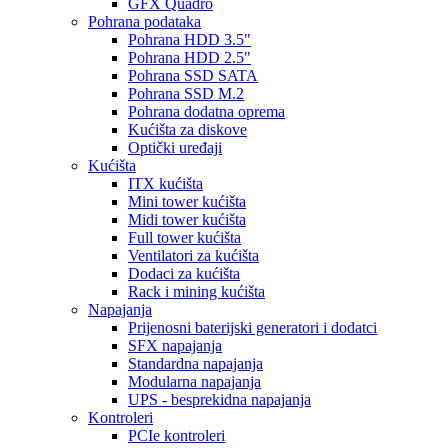
GFX Quadro
Pohrana podataka
Pohrana HDD 3.5"
Pohrana HDD 2.5"
Pohrana SSD SATA
Pohrana SSD M.2
Pohrana dodatna oprema
Kućišta za diskove
Optički uređaji
Kućišta
ITX kućišta
Mini tower kućišta
Midi tower kućišta
Full tower kućišta
Ventilatori za kućišta
Dodaci za kućišta
Rack i mining kućišta
Napajanja
Prijenosni baterijski generatori i dodatci
SFX napajanja
Standardna napajanja
Modularna napajanja
UPS - besprekidna napajanja
Kontroleri
PCIe kontroleri