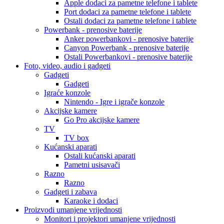
Apple dodaci za pametne telefone i tablete
Port dodaci za pametne telefone i tablete
Ostali dodaci za pametne telefone i tablete
Powerbank - prenosive baterije
Anker powerbankovi - prenosive baterije
Canyon Powerbank - prenosive baterije
Ostali Powerbankovi - prenosive baterije
Foto, video, audio i gadgeti
Gadgeti
Gadgeti
Igraće konzole
Nintendo - Igre i igrače konzole
Akcijske kamere
Go Pro akcijske kamere
TV
TV box
Kućanski aparati
Ostali kućanski aparati
Pametni usisavači
Razno
Razno
Gadgeti i zabava
Karaoke i dodaci
Proizvodi umanjene vrijednosti
Monitori i projektori umanjene vrijednosti