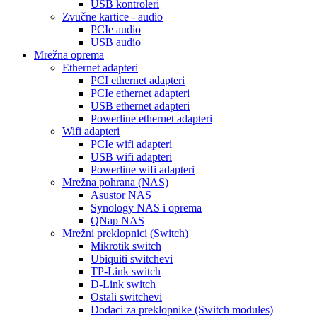
USB kontroleri
Zvučne kartice - audio
PCIe audio
USB audio
Mrežna oprema
Ethernet adapteri
PCI ethernet adapteri
PCIe ethernet adapteri
USB ethernet adapteri
Powerline ethernet adapteri
Wifi adapteri
PCIe wifi adapteri
USB wifi adapteri
Powerline wifi adapteri
Mrežna pohrana (NAS)
Asustor NAS
Synology NAS i oprema
QNap NAS
Mrežni preklopnici (Switch)
Mikrotik switch
Ubiquiti switchevi
TP-Link switch
D-Link switch
Ostali switchevi
Dodaci za preklopnike (Switch modules)