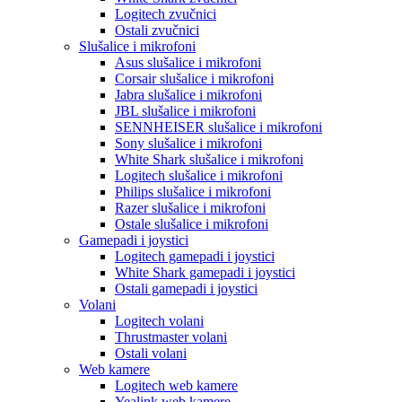
Logitech zvučnici
Ostali zvučnici
Slušalice i mikrofoni
Asus slušalice i mikrofoni
Corsair slušalice i mikrofoni
Jabra slušalice i mikrofoni
JBL slušalice i mikrofoni
SENNHEISER slušalice i mikrofoni
Sony slušalice i mikrofoni
White Shark slušalice i mikrofoni
Logitech slušalice i mikrofoni
Philips slušalice i mikrofoni
Razer slušalice i mikrofoni
Ostale slušalice i mikrofoni
Gamepadi i joystici
Logitech gamepadi i joystici
White Shark gamepadi i joystici
Ostali gamepadi i joystici
Volani
Logitech volani
Thrustmaster volani
Ostali volani
Web kamere
Logitech web kamere
Yealink web kamere