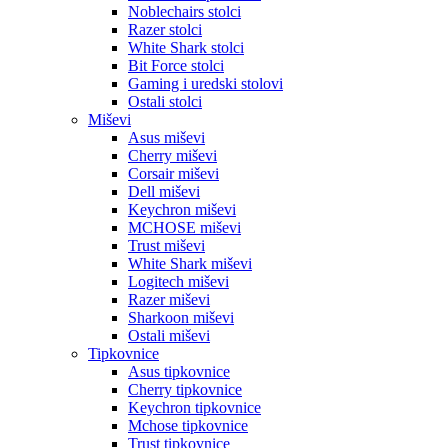
Noblechairs stolci
Razer stolci
White Shark stolci
Bit Force stolci
Gaming i uredski stolovi
Ostali stolci
Miševi
Asus miševi
Cherry miševi
Corsair miševi
Dell miševi
Keychron miševi
MCHOSE miševi
Trust miševi
White Shark miševi
Logitech miševi
Razer miševi
Sharkoon miševi
Ostali miševi
Tipkovnice
Asus tipkovnice
Cherry tipkovnice
Keychron tipkovnice
Mchose tipkovnice
Trust tipkovnice