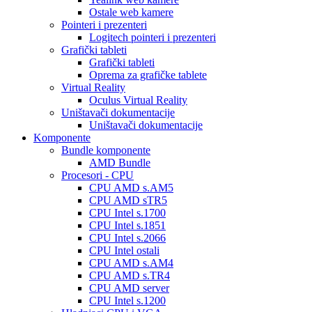
Ostale web kamere
Pointeri i prezenteri
Logitech pointeri i prezenteri
Grafički tableti
Grafički tableti
Oprema za grafičke tablete
Virtual Reality
Oculus Virtual Reality
Uništavači dokumentacije
Uništavači dokumentacije
Komponente
Bundle komponente
AMD Bundle
Procesori - CPU
CPU AMD s.AM5
CPU AMD sTR5
CPU Intel s.1700
CPU Intel s.1851
CPU Intel s.2066
CPU Intel ostali
CPU AMD s.AM4
CPU AMD s.TR4
CPU AMD server
CPU Intel s.1200