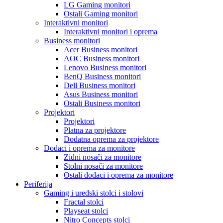
LG Gaming monitori
Ostali Gaming monitori
Interaktivni monitori
Interaktivni monitori i oprema
Business monitori
Acer Business monitori
AOC Business monitori
Lenovo Business monitori
BenQ Business monitori
Dell Business monitori
Asus Business monitori
Ostali Business monitori
Projektori
Projektori
Platna za projektore
Dodatna oprema za projektore
Dodaci i oprema za monitore
Zidni nosači za monitore
Stolni nosači za monitore
Ostali dodaci i oprema za monitore
Periferija
Gaming i uredski stolci i stolovi
Fractal stolci
Playseat stolci
Nitro Concepts stolci