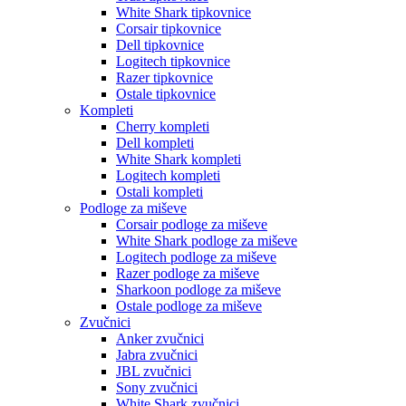
White Shark tipkovnice
Corsair tipkovnice
Dell tipkovnice
Logitech tipkovnice
Razer tipkovnice
Ostale tipkovnice
Kompleti
Cherry kompleti
Dell kompleti
White Shark kompleti
Logitech kompleti
Ostali kompleti
Podloge za miševe
Corsair podloge za miševe
White Shark podloge za miševe
Logitech podloge za miševe
Razer podloge za miševe
Sharkoon podloge za miševe
Ostale podloge za miševe
Zvučnici
Anker zvučnici
Jabra zvučnici
JBL zvučnici
Sony zvučnici
White Shark zvučnici