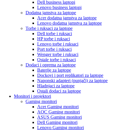
Dell business laptopi
Lenovo business laptopi
Dodatna jamstva za laptope
Acer dodatna jamstva za laptope
Lenovo dodatna jamstva za laptope
Torbe i ruksaci za laptope
Dell torbe i ruksaci
HP torbe i ruksaci
Lenovo torbe i ruksaci
Port torbe i ruksaci
Wenger torbe i ruksaci
Ostale torbe i ruksaci
Dodaci i oprema za laptope
Baterije za laptope
Dockovi i port replikatori za laptope
Naponski adapteri (punjači) za laptope
Hladnjaci za laptope
Ostali dodaci za laptope
Monitori i projektori
Gaming monitori
Acer Gaming monitori
AOC Gaming monitori
ASUS Gaming monitori
Dell Gaming monitori
Lenovo Gaming monitori