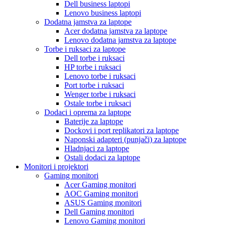
Dell business laptopi
Lenovo business laptopi
Dodatna jamstva za laptope
Acer dodatna jamstva za laptope
Lenovo dodatna jamstva za laptope
Torbe i ruksaci za laptope
Dell torbe i ruksaci
HP torbe i ruksaci
Lenovo torbe i ruksaci
Port torbe i ruksaci
Wenger torbe i ruksaci
Ostale torbe i ruksaci
Dodaci i oprema za laptope
Baterije za laptope
Dockovi i port replikatori za laptope
Naponski adapteri (punjači) za laptope
Hladnjaci za laptope
Ostali dodaci za laptope
Monitori i projektori
Gaming monitori
Acer Gaming monitori
AOC Gaming monitori
ASUS Gaming monitori
Dell Gaming monitori
Lenovo Gaming monitori