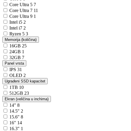
Core Ultra 5
7
Core Ultra 7
11
Core Ultra 9
1
Intel i5
2
Intel i7
2
Ryzen 5
3
Memorija (količina)
16GB
25
24GB
1
32GB
7
Panel vrsta
IPS
31
OLED
2
Ugrađeni SSD kapacitet
1TB
10
512GB
23
Ekran (veličina u inchima)
14"
8
14.5"
2
15.6"
8
16"
14
16.3"
1