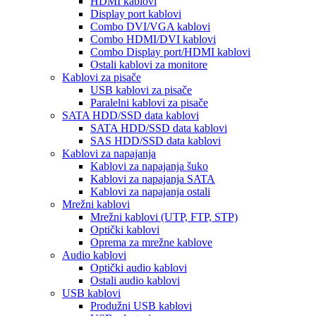
HDMI kablovi
Display port kablovi
Combo DVI/VGA kablovi
Combo HDMI/DVI kablovi
Combo Display port/HDMI kablovi
Ostali kablovi za monitore
Kablovi za pisače
USB kablovi za pisače
Paralelni kablovi za pisače
SATA HDD/SSD data kablovi
SATA HDD/SSD data kablovi
SAS HDD/SSD data kablovi
Kablovi za napajanja
Kablovi za napajanja šuko
Kablovi za napajanja SATA
Kablovi za napajanja ostali
Mrežni kablovi
Mrežni kablovi (UTP, FTP, STP)
Optički kablovi
Oprema za mrežne kablove
Audio kablovi
Optički audio kablovi
Ostali audio kablovi
USB kablovi
Produžni USB kablovi