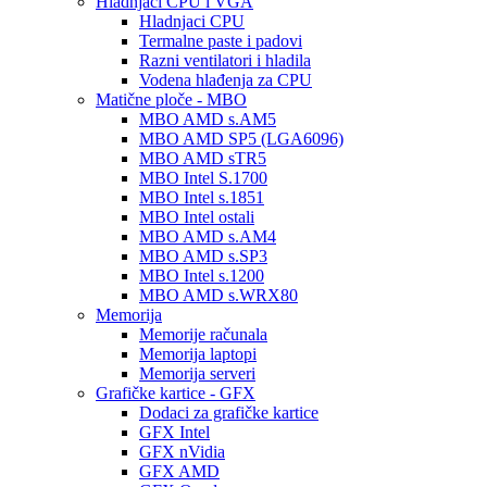
Hladnjaci CPU i VGA
Hladnjaci CPU
Termalne paste i padovi
Razni ventilatori i hladila
Vodena hlađenja za CPU
Matične ploče - MBO
MBO AMD s.AM5
MBO AMD SP5 (LGA6096)
MBO AMD sTR5
MBO Intel S.1700
MBO Intel s.1851
MBO Intel ostali
MBO AMD s.AM4
MBO AMD s.SP3
MBO Intel s.1200
MBO AMD s.WRX80
Memorija
Memorije računala
Memorija laptopi
Memorija serveri
Grafičke kartice - GFX
Dodaci za grafičke kartice
GFX Intel
GFX nVidia
GFX AMD