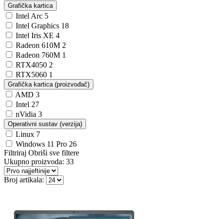
Grafička kartica
Intel Arc
5
Intel Graphics
18
Intel Iris XE
4
Radeon 610M
2
Radeon 760M
1
RTX4050
2
RTX5060
1
Grafička kartica (proizvođač)
AMD
3
Intel
27
nVidia
3
Operativni sustav (verzija)
Linux
7
Windows 11 Pro
26
Filtriraj
Obriši sve filtere
Ukupno proizvoda:
33
Broj artikala: