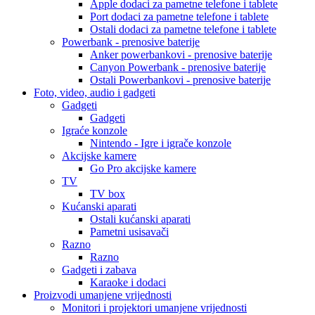
Apple dodaci za pametne telefone i tablete
Port dodaci za pametne telefone i tablete
Ostali dodaci za pametne telefone i tablete
Powerbank - prenosive baterije
Anker powerbankovi - prenosive baterije
Canyon Powerbank - prenosive baterije
Ostali Powerbankovi - prenosive baterije
Foto, video, audio i gadgeti
Gadgeti
Gadgeti
Igraće konzole
Nintendo - Igre i igrače konzole
Akcijske kamere
Go Pro akcijske kamere
TV
TV box
Kućanski aparati
Ostali kućanski aparati
Pametni usisavači
Razno
Razno
Gadgeti i zabava
Karaoke i dodaci
Proizvodi umanjene vrijednosti
Monitori i projektori umanjene vrijednosti