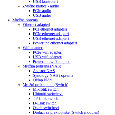
USB kontroleri
Zvučne kartice - audio
PCIe audio
USB audio
Mrežna oprema
Ethernet adapteri
PCI ethernet adapteri
PCIe ethernet adapteri
USB ethernet adapteri
Powerline ethernet adapteri
Wifi adapteri
PCIe wifi adapteri
USB wifi adapteri
Powerline wifi adapteri
Mrežna pohrana (NAS)
Asustor NAS
Synology NAS i oprema
QNap NAS
Mrežni preklopnici (Switch)
Mikrotik switch
Ubiquiti switchevi
TP-Link switch
D-Link switch
Ostali switchevi
Dodaci za preklopnike (Switch modules)