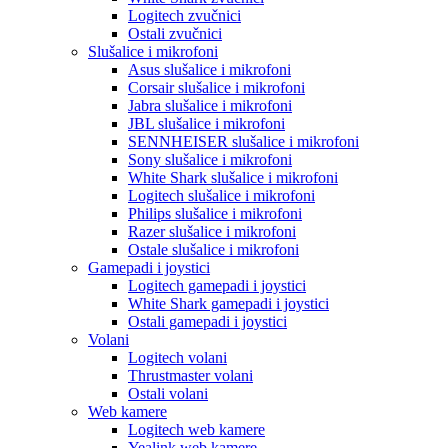
Logitech zvučnici
Ostali zvučnici
Slušalice i mikrofoni
Asus slušalice i mikrofoni
Corsair slušalice i mikrofoni
Jabra slušalice i mikrofoni
JBL slušalice i mikrofoni
SENNHEISER slušalice i mikrofoni
Sony slušalice i mikrofoni
White Shark slušalice i mikrofoni
Logitech slušalice i mikrofoni
Philips slušalice i mikrofoni
Razer slušalice i mikrofoni
Ostale slušalice i mikrofoni
Gamepadi i joystici
Logitech gamepadi i joystici
White Shark gamepadi i joystici
Ostali gamepadi i joystici
Volani
Logitech volani
Thrustmaster volani
Ostali volani
Web kamere
Logitech web kamere
Yealink web kamere