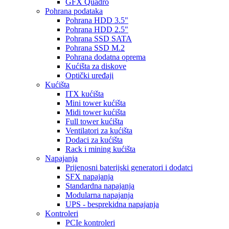
GFX Quadro
Pohrana podataka
Pohrana HDD 3.5"
Pohrana HDD 2.5"
Pohrana SSD SATA
Pohrana SSD M.2
Pohrana dodatna oprema
Kućišta za diskove
Optički uređaji
Kućišta
ITX kućišta
Mini tower kućišta
Midi tower kućišta
Full tower kućišta
Ventilatori za kućišta
Dodaci za kućišta
Rack i mining kućišta
Napajanja
Prijenosni baterijski generatori i dodatci
SFX napajanja
Standardna napajanja
Modularna napajanja
UPS - besprekidna napajanja
Kontroleri
PCIe kontroleri