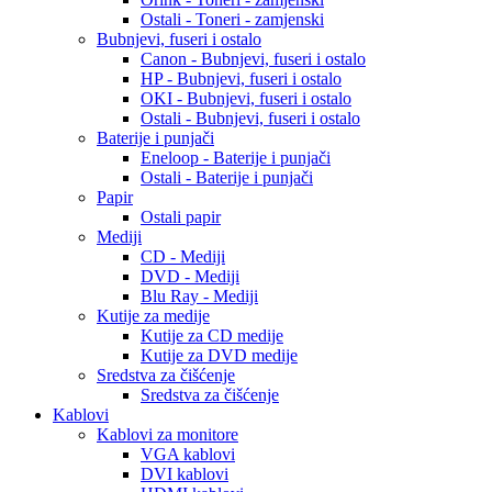
Ostali - Toneri - zamjenski
Bubnjevi, fuseri i ostalo
Canon - Bubnjevi, fuseri i ostalo
HP - Bubnjevi, fuseri i ostalo
OKI - Bubnjevi, fuseri i ostalo
Ostali - Bubnjevi, fuseri i ostalo
Baterije i punjači
Eneloop - Baterije i punjači
Ostali - Baterije i punjači
Papir
Ostali papir
Mediji
CD - Mediji
DVD - Mediji
Blu Ray - Mediji
Kutije za medije
Kutije za CD medije
Kutije za DVD medije
Sredstva za čišćenje
Sredstva za čišćenje
Kablovi
Kablovi za monitore
VGA kablovi
DVI kablovi