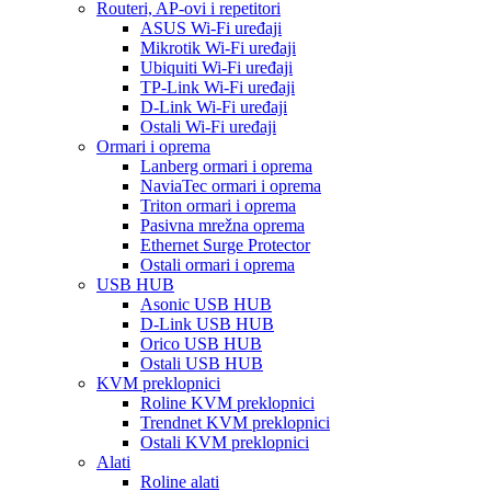
Routeri, AP-ovi i repetitori
ASUS Wi-Fi uređaji
Mikrotik Wi-Fi uređaji
Ubiquiti Wi-Fi uređaji
TP-Link Wi-Fi uređaji
D-Link Wi-Fi uređaji
Ostali Wi-Fi uređaji
Ormari i oprema
Lanberg ormari i oprema
NaviaTec ormari i oprema
Triton ormari i oprema
Pasivna mrežna oprema
Ethernet Surge Protector
Ostali ormari i oprema
USB HUB
Asonic USB HUB
D-Link USB HUB
Orico USB HUB
Ostali USB HUB
KVM preklopnici
Roline KVM preklopnici
Trendnet KVM preklopnici
Ostali KVM preklopnici
Alati
Roline alati