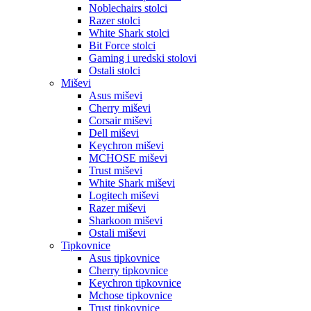
Noblechairs stolci
Razer stolci
White Shark stolci
Bit Force stolci
Gaming i uredski stolovi
Ostali stolci
Miševi
Asus miševi
Cherry miševi
Corsair miševi
Dell miševi
Keychron miševi
MCHOSE miševi
Trust miševi
White Shark miševi
Logitech miševi
Razer miševi
Sharkoon miševi
Ostali miševi
Tipkovnice
Asus tipkovnice
Cherry tipkovnice
Keychron tipkovnice
Mchose tipkovnice
Trust tipkovnice