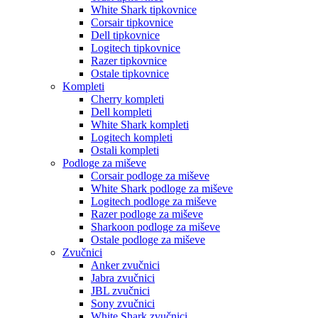
White Shark tipkovnice
Corsair tipkovnice
Dell tipkovnice
Logitech tipkovnice
Razer tipkovnice
Ostale tipkovnice
Kompleti
Cherry kompleti
Dell kompleti
White Shark kompleti
Logitech kompleti
Ostali kompleti
Podloge za miševe
Corsair podloge za miševe
White Shark podloge za miševe
Logitech podloge za miševe
Razer podloge za miševe
Sharkoon podloge za miševe
Ostale podloge za miševe
Zvučnici
Anker zvučnici
Jabra zvučnici
JBL zvučnici
Sony zvučnici
White Shark zvučnici