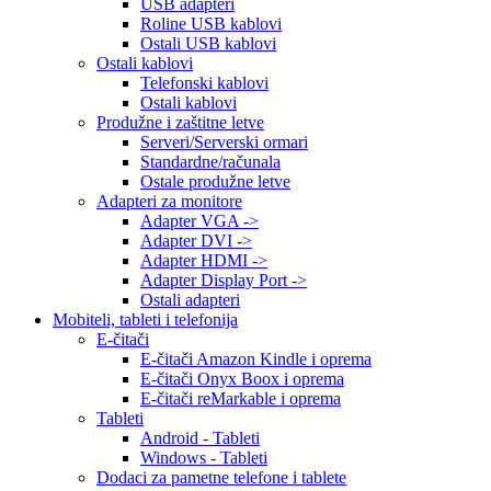
USB adapteri
Roline USB kablovi
Ostali USB kablovi
Ostali kablovi
Telefonski kablovi
Ostali kablovi
Produžne i zaštitne letve
Serveri/Serverski ormari
Standardne/računala
Ostale produžne letve
Adapteri za monitore
Adapter VGA ->
Adapter DVI ->
Adapter HDMI ->
Adapter Display Port ->
Ostali adapteri
Mobiteli, tableti i telefonija
E-čitači
E-čitači Amazon Kindle i oprema
E-čitači Onyx Boox i oprema
E-čitači reMarkable i oprema
Tableti
Android - Tableti
Windows - Tableti
Dodaci za pametne telefone i tablete