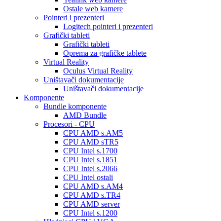
Ostale web kamere
Pointeri i prezenteri
Logitech pointeri i prezenteri
Grafički tableti
Grafički tableti
Oprema za grafičke tablete
Virtual Reality
Oculus Virtual Reality
Uništavači dokumentacije
Uništavači dokumentacije
Komponente
Bundle komponente
AMD Bundle
Procesori - CPU
CPU AMD s.AM5
CPU AMD sTR5
CPU Intel s.1700
CPU Intel s.1851
CPU Intel s.2066
CPU Intel ostali
CPU AMD s.AM4
CPU AMD s.TR4
CPU AMD server
CPU Intel s.1200