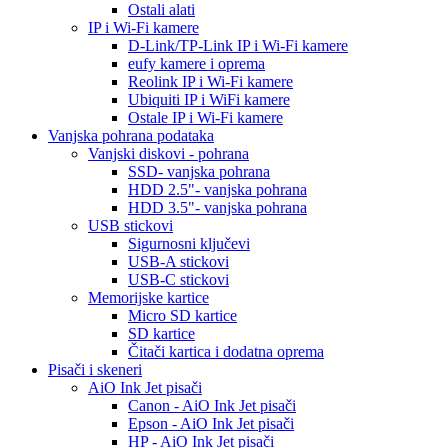
Ostali alati
IP i Wi-Fi kamere
D-Link/TP-Link IP i Wi-Fi kamere
eufy kamere i oprema
Reolink IP i Wi-Fi kamere
Ubiquiti IP i WiFi kamere
Ostale IP i Wi-Fi kamere
Vanjska pohrana podataka
Vanjski diskovi - pohrana
SSD- vanjska pohrana
HDD 2.5"- vanjska pohrana
HDD 3.5"- vanjska pohrana
USB stickovi
Sigurnosni ključevi
USB-A stickovi
USB-C stickovi
Memorijske kartice
Micro SD kartice
SD kartice
Čitači kartica i dodatna oprema
Pisači i skeneri
AiO Ink Jet pisači
Canon - AiO Ink Jet pisači
Epson - AiO Ink Jet pisači
HP - AiO Ink Jet pisači