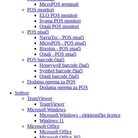
MicroPOS terminali
POS monitori
ELO POS monitori
Iiyama POS monitori
Ostali POS monitori
POS pisači
NaviaTec - POS pisači
MicroPOS - POS pisači
Bixolon - POS pisači
Ostali - POS pisači
POS barcode čitači
Honeywell barcode čitači
Symbol barcode čitači
Ostali barcode čitači
Dodatna oprema za POS
Dodatna oprema za POS
Softver
TeamViewer
TeamViewer
Microsoft Windows
Microsoft Windows - elektroničke licence
Windows 11
Microsoft Office
Microsoft Office
Microsoft Office 365