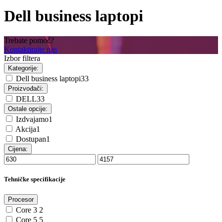
Dell business laptopi
Trebate pomoć?
Kontaktirajte nas
Izbor filtera
Kategorije:
Dell business laptopi
33
Proizvođači:
DELL
33
Ostale opcije:
Izdvajamo
1
Akcija
1
Dostupan
1
Cijena:
Tehničke specifikacije
Procesor
Core 3
2
Core 5
5