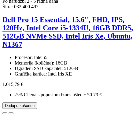
Po narudžbi 2 - 5 radna dana
Šifra:
032.400.497
Dell Pro 15 Essential, 15.6", FHD, IPS,
120Hz, Intel Core i5-1334U, 16GB DDR5,
512GB NVMe SSD, Intel Iris Xe, Ubuntu,
N1367
Procesor: Intel i5
Memorija (količina): 16GB
Ugrađeni SSD kapacitet: 512GB
Grafička kartica: Intel Iris XE
1.015,79 €
-5%
Cijena s popustom
Iznos uštede: 50.79 €
Dodaj u košaricu