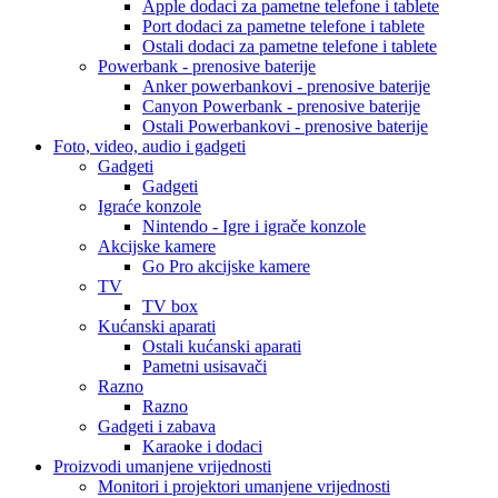
Apple dodaci za pametne telefone i tablete
Port dodaci za pametne telefone i tablete
Ostali dodaci za pametne telefone i tablete
Powerbank - prenosive baterije
Anker powerbankovi - prenosive baterije
Canyon Powerbank - prenosive baterije
Ostali Powerbankovi - prenosive baterije
Foto, video, audio i gadgeti
Gadgeti
Gadgeti
Igraće konzole
Nintendo - Igre i igrače konzole
Akcijske kamere
Go Pro akcijske kamere
TV
TV box
Kućanski aparati
Ostali kućanski aparati
Pametni usisavači
Razno
Razno
Gadgeti i zabava
Karaoke i dodaci
Proizvodi umanjene vrijednosti
Monitori i projektori umanjene vrijednosti