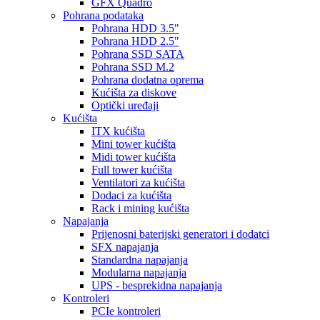
GFX Quadro
Pohrana podataka
Pohrana HDD 3.5"
Pohrana HDD 2.5"
Pohrana SSD SATA
Pohrana SSD M.2
Pohrana dodatna oprema
Kućišta za diskove
Optički uređaji
Kućišta
ITX kućišta
Mini tower kućišta
Midi tower kućišta
Full tower kućišta
Ventilatori za kućišta
Dodaci za kućišta
Rack i mining kućišta
Napajanja
Prijenosni baterijski generatori i dodatci
SFX napajanja
Standardna napajanja
Modularna napajanja
UPS - besprekidna napajanja
Kontroleri
PCIe kontroleri