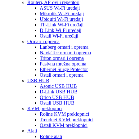
Routeri, AP-ovi i repetitori
ASUS Wi-Fi uređaji
Mikrotik Wi-Fi uređaji
Ubiquiti Wi-Fi uređaji
TP-Link Wi-Fi uređaji
D-Link Wi-Fi uređaji
Ostali Wi-Fi uređaji
Ormari i oprema
Lanberg ormari i oprema
NaviaTec ormari i oprema
Triton ormari i oprema
Pasivna mrežna oprema
Ethernet Surge Protector
Ostali ormari i oprema
USB HUB
Asonic USB HUB
D-Link USB HUB
Orico USB HUB
Ostali USB HUB
KVM preklopnici
Roline KVM preklopnici
Trendnet KVM preklopnici
Ostali KVM preklopnici
Alati
Roline alati