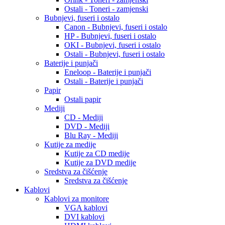
Ostali - Toneri - zamjenski
Bubnjevi, fuseri i ostalo
Canon - Bubnjevi, fuseri i ostalo
HP - Bubnjevi, fuseri i ostalo
OKI - Bubnjevi, fuseri i ostalo
Ostali - Bubnjevi, fuseri i ostalo
Baterije i punjači
Eneloop - Baterije i punjači
Ostali - Baterije i punjači
Papir
Ostali papir
Mediji
CD - Mediji
DVD - Mediji
Blu Ray - Mediji
Kutije za medije
Kutije za CD medije
Kutije za DVD medije
Sredstva za čišćenje
Sredstva za čišćenje
Kablovi
Kablovi za monitore
VGA kablovi
DVI kablovi