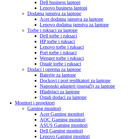
Dell business laptopi
Lenovo business laptopi
Dodatna jamstva za laptope
Acer dodatna jamstva za laptope
Lenovo dodatna jamstva za laptope
Torbe i ruksaci za laptope
Dell torbe i ruksaci
HP torbe i ruksaci
Lenovo torbe i ruksaci
Port torbe i ruksaci
Wenger torbe i ruksaci
Ostale torbe i ruksaci
Dodaci i oprema za laptope
Baterije za laptope
Dockovi i port replikatori za laptope
Naponski adapteri (punjači) za laptope
Hladnjaci za laptope
Ostali dodaci za laptope
Monitori i projektori
Gaming monitori
Acer Gaming monitori
AOC Gaming monitori
ASUS Gaming monitori
Dell Gaming monitori
Lenovo Gaming monitori