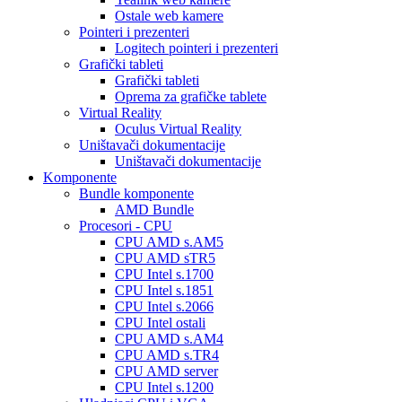
Ostale web kamere
Pointeri i prezenteri
Logitech pointeri i prezenteri
Grafički tableti
Grafički tableti
Oprema za grafičke tablete
Virtual Reality
Oculus Virtual Reality
Uništavači dokumentacije
Uništavači dokumentacije
Komponente
Bundle komponente
AMD Bundle
Procesori - CPU
CPU AMD s.AM5
CPU AMD sTR5
CPU Intel s.1700
CPU Intel s.1851
CPU Intel s.2066
CPU Intel ostali
CPU AMD s.AM4
CPU AMD s.TR4
CPU AMD server
CPU Intel s.1200