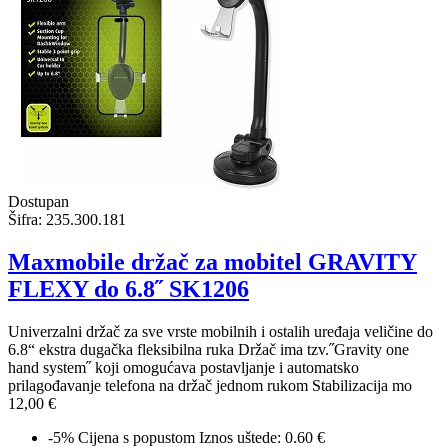
Dostupan
Šifra:
235.300.181
Maxmobile držač za mobitel GRAVITY
FLEXY do 6.8˝ SK1206
Univerzalni držač za sve vrste mobilnih i ostalih uređaja veličine do
6.8“ ekstra dugačka fleksibilna ruka Držač ima tzv.˝Gravity one
hand system˝ koji omogućava postavljanje i automatsko
prilagođavanje telefona na držač jednom rukom Stabilizacija mo
12,00 €
-5%
Cijena s popustom
Iznos uštede: 0.60 €