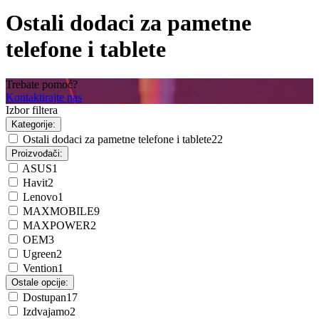
Ostali dodaci za pametne
telefone i tablete
Trebate pomoć?
Kontaktirajte nas
Izbor filtera
Kategorije:
Ostali dodaci za pametne telefone i tablete
22
Proizvođači:
ASUS
1
Havit
2
Lenovo
1
MAXMOBILE
9
MAXPOWER
2
OEM
3
Ugreen
2
Vention
1
Ostale opcije:
Dostupan
17
Izdvajamo
2