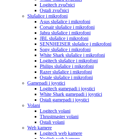
Logitech zvučnici
Ostali zvučnici
Slušalice i mikrofoni
Asus slušalice i mikrofoni
Corsair slušalice i mikrofoni
Jabra slušalice i mikrofoni
JBL slušalice i mikrofoni
SENNHEISER slušalice i mikrofoni
Sony slušalice i mikrofoni
White Shark slušalice i mikrofoni
Logitech slušalice i mikrofoni
Philips slušalice i mikrofoni
Razer slušalice i mikrofoni
Ostale slušalice i mikrofoni
Gamepadi i joystici
Logitech gamepadi i joystici
White Shark gamepadi i joystici
Ostali gamepadi i joystici
Volani
Logitech volani
Thrustmaster volani
Ostali volani
Web kamere
Logitech web kamere
Yealink web kamere