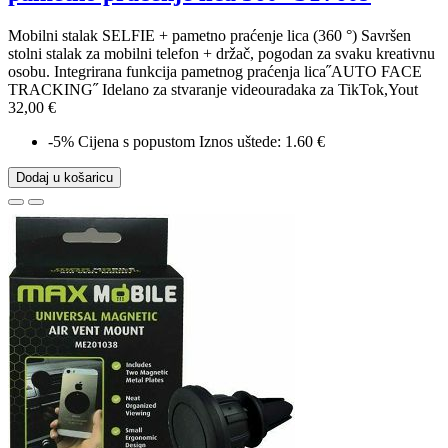
Mobilni stalak SELFIE + pametno praćenje lica (360 °) Savršen
stolni stalak za mobilni telefon + držač, pogodan za svaku kreativnu
osobu. Integrirana funkcija pametnog praćenja lica˝AUTO FACE
TRACKING˝ Idelano za stvaranje videouradaka za TikTok,Yout
32,00 €
-5%
Cijena s popustom
Iznos uštede: 1.60 €
Dodaj u košaricu