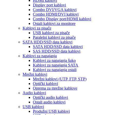
HDMI kablovi
Display port kablovi
Combo DVI/VGA kablovi
Combo HDMI/DVI kablovi
Combo Display port/HDMI kablovi
Ostali kablovi za monitore
Kablovi za pisače
USB kablovi za pisače
Paralelni kablovi za pisače
SATA HDD/SSD data kablovi
SATA HDD/SSD data kablovi
SAS HDD/SSD data kablovi
Kablovi za napajanja
Kablovi za napajanja šuko
Kablovi za napajanja SATA
Kablovi za napajanja ostali
Mrežni kablovi
Mrežni kablovi (UTP, FTP, STP)
Optički kablovi
Oprema za mrežne kablove
Audio kablovi
Optički audio kablovi
Ostali audio kablovi
USB kablovi
Produžni USB kablovi