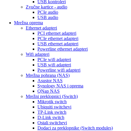
USB kontroleri
Zvučne kartice - audio
PCIe audio
USB audio
Mrežna oprema
Ethernet adapteri
PCI ethernet adapteri
PCIe ethernet adapteri
USB ethernet adapteri
Powerline ethernet adapteri
Wifi adapteri
PCIe wifi adapteri
USB wifi adapteri
Powerline wifi adapteri
Mrežna pohrana (NAS)
Asustor NAS
Synology NAS i oprema
QNap NAS
Mrežni preklopnici (Switch)
Mikrotik switch
Ubiquiti switchevi
TP-Link switch
D-Link switch
Ostali switchevi
Dodaci za preklopnike (Switch modules)