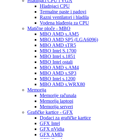
Hladnjaci CPU i VGA
Hladnjaci CPU
Termalne paste i padovi
Razni ventilatori i hladila
Vodena hlađenja za CPU
Matične ploče - MBO
MBO AMD s.AM5
MBO AMD SP5 (LGA6096)
MBO AMD sTR5
MBO Intel S.1700
MBO Intel s.1851
MBO Intel ostali
MBO AMD s.AM4
MBO AMD s.SP3
MBO Intel s.1200
MBO AMD s.WRX80
Memorija
Memorije računala
Memorija laptopi
Memorija serveri
Grafičke kartice - GFX
Dodaci za grafičke kartice
GFX Intel
GFX nVidia
GFX AMD