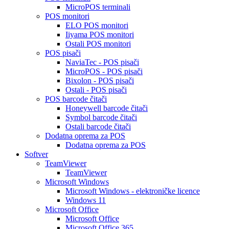
MicroPOS terminali
POS monitori
ELO POS monitori
Iiyama POS monitori
Ostali POS monitori
POS pisači
NaviaTec - POS pisači
MicroPOS - POS pisači
Bixolon - POS pisači
Ostali - POS pisači
POS barcode čitači
Honeywell barcode čitači
Symbol barcode čitači
Ostali barcode čitači
Dodatna oprema za POS
Dodatna oprema za POS
Softver
TeamViewer
TeamViewer
Microsoft Windows
Microsoft Windows - elektroničke licence
Windows 11
Microsoft Office
Microsoft Office
Microsoft Office 365