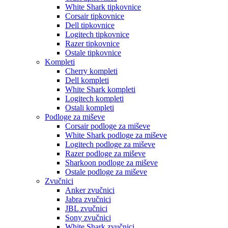
White Shark tipkovnice
Corsair tipkovnice
Dell tipkovnice
Logitech tipkovnice
Razer tipkovnice
Ostale tipkovnice
Kompleti
Cherry kompleti
Dell kompleti
White Shark kompleti
Logitech kompleti
Ostali kompleti
Podloge za miševe
Corsair podloge za miševe
White Shark podloge za miševe
Logitech podloge za miševe
Razer podloge za miševe
Sharkoon podloge za miševe
Ostale podloge za miševe
Zvučnici
Anker zvučnici
Jabra zvučnici
JBL zvučnici
Sony zvučnici
White Shark zvučnici