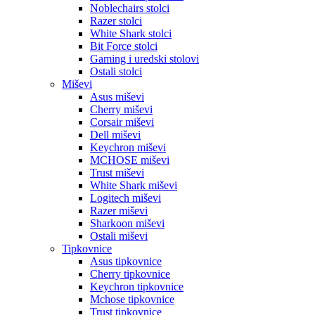
Noblechairs stolci
Razer stolci
White Shark stolci
Bit Force stolci
Gaming i uredski stolovi
Ostali stolci
Miševi
Asus miševi
Cherry miševi
Corsair miševi
Dell miševi
Keychron miševi
MCHOSE miševi
Trust miševi
White Shark miševi
Logitech miševi
Razer miševi
Sharkoon miševi
Ostali miševi
Tipkovnice
Asus tipkovnice
Cherry tipkovnice
Keychron tipkovnice
Mchose tipkovnice
Trust tipkovnice