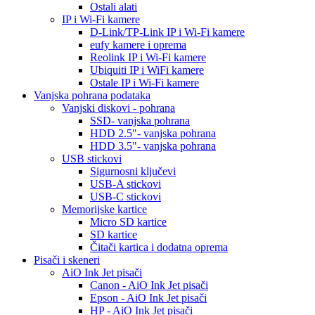
Ostali alati
IP i Wi-Fi kamere
D-Link/TP-Link IP i Wi-Fi kamere
eufy kamere i oprema
Reolink IP i Wi-Fi kamere
Ubiquiti IP i WiFi kamere
Ostale IP i Wi-Fi kamere
Vanjska pohrana podataka
Vanjski diskovi - pohrana
SSD- vanjska pohrana
HDD 2.5"- vanjska pohrana
HDD 3.5"- vanjska pohrana
USB stickovi
Sigurnosni ključevi
USB-A stickovi
USB-C stickovi
Memorijske kartice
Micro SD kartice
SD kartice
Čitači kartica i dodatna oprema
Pisači i skeneri
AiO Ink Jet pisači
Canon - AiO Ink Jet pisači
Epson - AiO Ink Jet pisači
HP - AiO Ink Jet pisači