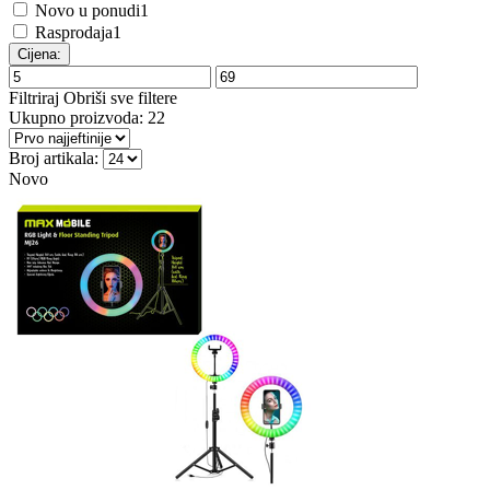
Novo u ponudi
1
Rasprodaja
1
Cijena:
Filtriraj
Obriši sve filtere
Ukupno proizvoda:
22
Broj artikala:
Novo