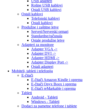
USB adapteri
Roline USB kablovi
Ostali USB kablovi
Ostali kablovi
Telefonski kablovi
Ostali kablovi
Produžne i zaštitne letve
Serveri/Serverski ormari
Standardne/računala
Ostale produžne letve
Adapteri za monitore
Adapter VGA ->
Adapter DVI ->
Adapter HDMI ->
Adapter Display Port ->
Ostali adapteri
Mobiteli, tableti i telefonija
E-čitači
E-čitači Amazon Kindle i oprema
E-čitači Onyx Boox i oprema
E-čitači reMarkable i oprema
Tableti
Android - Tableti
Windows - Tableti
Dodaci za pametne telefone i tablete