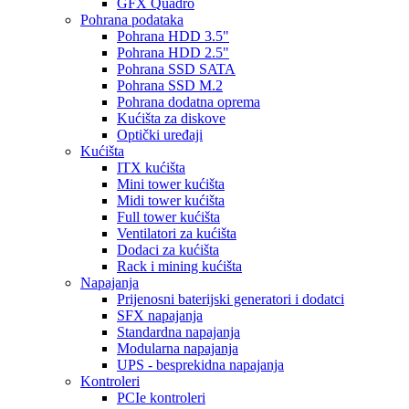
GFX Quadro
Pohrana podataka
Pohrana HDD 3.5"
Pohrana HDD 2.5"
Pohrana SSD SATA
Pohrana SSD M.2
Pohrana dodatna oprema
Kućišta za diskove
Optički uređaji
Kućišta
ITX kućišta
Mini tower kućišta
Midi tower kućišta
Full tower kućišta
Ventilatori za kućišta
Dodaci za kućišta
Rack i mining kućišta
Napajanja
Prijenosni baterijski generatori i dodatci
SFX napajanja
Standardna napajanja
Modularna napajanja
UPS - besprekidna napajanja
Kontroleri
PCIe kontroleri