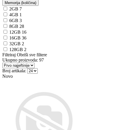
Memorija (količina)
2GB
7
4GB
1
6GB
3
8GB
28
12GB
16
16GB
36
32GB
2
128GB
2
Filtriraj
Obriši sve filtere
Ukupno proizvoda:
97
Broj artikala:
Novo