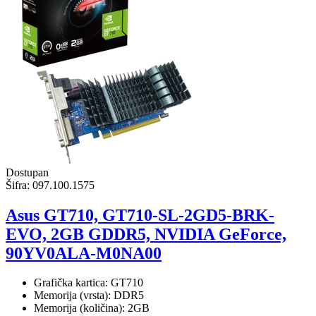
Dostupan
Šifra:
097.100.1575
Asus GT710, GT710-SL-2GD5-BRK-
EVO, 2GB GDDR5, NVIDIA GeForce,
90YV0ALA-M0NA00
Grafička kartica: GT710
Memorija (vrsta): DDR5
Memorija (količina): 2GB