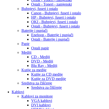
Ostali - Toneri - zamjenski
Bubnjevi, fuseri i ostalo
Canon - Bubnjevi, fuseri i ostalo
HP - Bubnjevi, fuseri i ostalo
OKI - Bubnjevi, fuseri i ostalo
Ostali - Bubnjevi, fuseri i ostalo
Baterije i punjači
Eneloop - Baterije i punjači
Ostali - Baterije i punjači
Papir
Ostali papir
Mediji
CD - Mediji
DVD - Mediji
Blu Ray - Mediji
Kutije za medije
Kutije za CD medije
Kutije za DVD medije
Sredstva za čišćenje
Sredstva za čišćenje
Kablovi
Kablovi za monitore
VGA kablovi
DVI kablovi