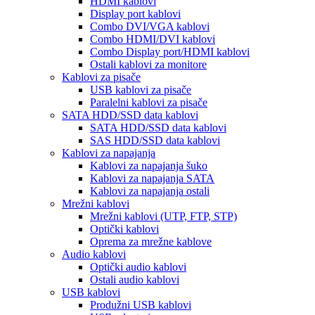
HDMI kablovi
Display port kablovi
Combo DVI/VGA kablovi
Combo HDMI/DVI kablovi
Combo Display port/HDMI kablovi
Ostali kablovi za monitore
Kablovi za pisače
USB kablovi za pisače
Paralelni kablovi za pisače
SATA HDD/SSD data kablovi
SATA HDD/SSD data kablovi
SAS HDD/SSD data kablovi
Kablovi za napajanja
Kablovi za napajanja šuko
Kablovi za napajanja SATA
Kablovi za napajanja ostali
Mrežni kablovi
Mrežni kablovi (UTP, FTP, STP)
Optički kablovi
Oprema za mrežne kablove
Audio kablovi
Optički audio kablovi
Ostali audio kablovi
USB kablovi
Produžni USB kablovi