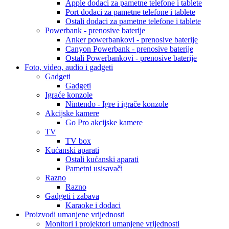
Apple dodaci za pametne telefone i tablete
Port dodaci za pametne telefone i tablete
Ostali dodaci za pametne telefone i tablete
Powerbank - prenosive baterije
Anker powerbankovi - prenosive baterije
Canyon Powerbank - prenosive baterije
Ostali Powerbankovi - prenosive baterije
Foto, video, audio i gadgeti
Gadgeti
Gadgeti
Igraće konzole
Nintendo - Igre i igrače konzole
Akcijske kamere
Go Pro akcijske kamere
TV
TV box
Kućanski aparati
Ostali kućanski aparati
Pametni usisavači
Razno
Razno
Gadgeti i zabava
Karaoke i dodaci
Proizvodi umanjene vrijednosti
Monitori i projektori umanjene vrijednosti