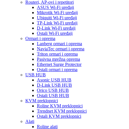
Routeri, AP-ovi i repetitori
ASUS Wi-Fi uređaji
Mikrotik Wi-Fi uređaji
Ubiquiti Wi-Fi uređaji
TP-Link Wi-Fi uređaji
D-Link Wi-Fi uređaji
Ostali Wi-Fi uređaji
Ormari i oprema
Lanberg ormari i oprema
NaviaTec ormari i oprema
Triton ormari i oprema
Pasivna mrežna oprema
Ethernet Surge Protector
Ostali ormari i oprema
USB HUB
Asonic USB HUB
D-Link USB HUB
Orico USB HUB
Ostali USB HUB
KVM preklopnici
Roline KVM preklopnici
Trendnet KVM preklopnici
Ostali KVM preklopnici
Alati
Roline alati