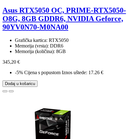
Asus RTX5050 OC, PRIME-RTX5050-
O8G, 8GB GDDR6, NVIDIA Geforce,
90YV0N70-M0NA00
Grafička kartica: RTX5050
Memorija (vrsta): DDR6
Memorija (količina): 8GB
345,20 €
-5%
Cijena s popustom
Iznos uštede: 17.26 €
Dodaj u košaricu