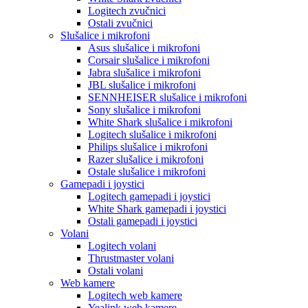
Logitech zvučnici
Ostali zvučnici
Slušalice i mikrofoni
Asus slušalice i mikrofoni
Corsair slušalice i mikrofoni
Jabra slušalice i mikrofoni
JBL slušalice i mikrofoni
SENNHEISER slušalice i mikrofoni
Sony slušalice i mikrofoni
White Shark slušalice i mikrofoni
Logitech slušalice i mikrofoni
Philips slušalice i mikrofoni
Razer slušalice i mikrofoni
Ostale slušalice i mikrofoni
Gamepadi i joystici
Logitech gamepadi i joystici
White Shark gamepadi i joystici
Ostali gamepadi i joystici
Volani
Logitech volani
Thrustmaster volani
Ostali volani
Web kamere
Logitech web kamere
Yealink web kamere