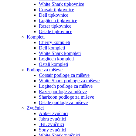
White Shark tipkovnice
Corsair tipkovnice
Dell tipkovnice
Logitech tipkovnice
Razer tipkovnice
Ostale tipkovnice
Kompleti
Cherry kompleti
Dell kompleti
White Shark kompleti
Logitech kompleti
Ostali kompleti
Podloge za miševe
Corsair podloge za miševe
White Shark podloge za miševe
Logitech podloge za miševe
Razer podloge za miševe
Sharkoon podloge za miševe
Ostale podloge za miševe
Zvučnici
Anker zvučnici
Jabra zvučnici
JBL zvučnici
Sony zvučnici
White Shark zvučnici