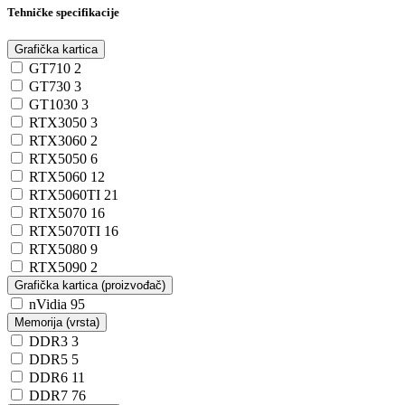
Tehničke specifikacije
Grafička kartica
GT710
2
GT730
3
GT1030
3
RTX3050
3
RTX3060
2
RTX5050
6
RTX5060
12
RTX5060TI
21
RTX5070
16
RTX5070TI
16
RTX5080
9
RTX5090
2
Grafička kartica (proizvođač)
nVidia
95
Memorija (vrsta)
DDR3
3
DDR5
5
DDR6
11
DDR7
76