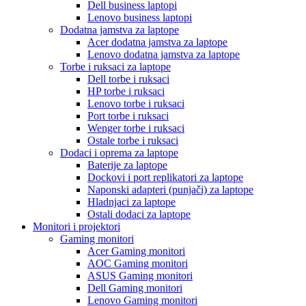
Dell business laptopi
Lenovo business laptopi
Dodatna jamstva za laptope
Acer dodatna jamstva za laptope
Lenovo dodatna jamstva za laptope
Torbe i ruksaci za laptope
Dell torbe i ruksaci
HP torbe i ruksaci
Lenovo torbe i ruksaci
Port torbe i ruksaci
Wenger torbe i ruksaci
Ostale torbe i ruksaci
Dodaci i oprema za laptope
Baterije za laptope
Dockovi i port replikatori za laptope
Naponski adapteri (punjači) za laptope
Hladnjaci za laptope
Ostali dodaci za laptope
Monitori i projektori
Gaming monitori
Acer Gaming monitori
AOC Gaming monitori
ASUS Gaming monitori
Dell Gaming monitori
Lenovo Gaming monitori