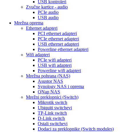
USB kontroleri
Zvučne kartice - audio
PCIe audio
USB audio
Mrežna oprema
Ethernet adapteri
PCI ethernet adapteri
PCIe ethernet adapteri
USB ethernet adapteri
Powerline ethernet adapteri
Wifi adapteri
PCIe wifi adapteri
USB wifi adapteri
Powerline wifi adapteri
Mrežna pohrana (NAS)
Asustor NAS
Synology NAS i oprema
QNap NAS
Mrežni preklopnici (Switch)
Mikrotik switch
Ubiquiti switchevi
TP-Link switch
D-Link switch
Ostali switchevi
Dodaci za preklopnike (Switch modules)