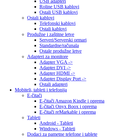
USB adapteri
Roline USB kablovi
Ostali USB kablovi
Ostali kablovi
Telefonski kablovi
Ostali kablovi
Produžne i zaštitne letve
Serveri/Serverski ormari
Standardne/računala
Ostale produžne letve
Adapteri za monitore
Adapter VGA ->
Adapter DVI ->
Adapter HDMI ->
Adapter Display Port ->
Ostali adapteri
Mobiteli, tableti i telefonija
E-čitači
E-čitači Amazon Kindle i oprema
E-čitači Onyx Boox i oprema
E-čitači reMarkable i oprema
Tableti
Android - Tableti
Windows - Tableti
Dodaci za pametne telefone i tablete