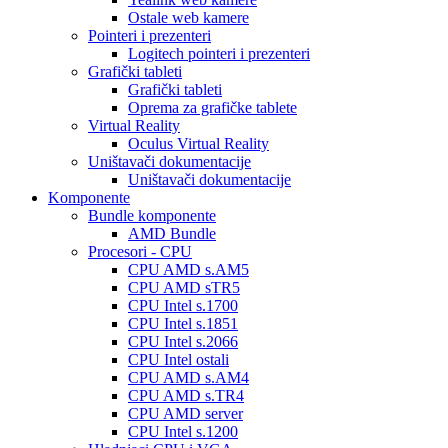
Ostale web kamere
Pointeri i prezenteri
Logitech pointeri i prezenteri
Grafički tableti
Grafički tableti
Oprema za grafičke tablete
Virtual Reality
Oculus Virtual Reality
Uništavači dokumentacije
Uništavači dokumentacije
Komponente
Bundle komponente
AMD Bundle
Procesori - CPU
CPU AMD s.AM5
CPU AMD sTR5
CPU Intel s.1700
CPU Intel s.1851
CPU Intel s.2066
CPU Intel ostali
CPU AMD s.AM4
CPU AMD s.TR4
CPU AMD server
CPU Intel s.1200