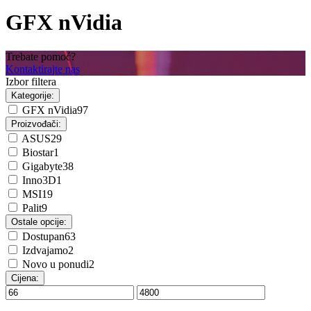
GFX nVidia
Trebate pomoć?
Kontaktirajte nas
Izbor filtera
Kategorije:
GFX nVidia
97
Proizvođači:
ASUS
29
Biostar
1
Gigabyte
38
Inno3D
1
MSI
19
Palit
9
Ostale opcije:
Dostupan
63
Izdvajamo
2
Novo u ponudi
2
Cijena: