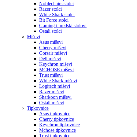
Noblechairs stolci
Razer stolci
White Shark stolci
Bit Force stolci
Gaming i uredski stolovi
Ostali stolci
Miševi
Asus miševi
Cherry miševi
Corsair miševi
Dell miševi
Keychron miševi
MCHOSE miševi
Trust miševi
White Shark miševi
Logitech miševi
Razer miševi
Sharkoon miševi
Ostali miševi
Tipkovnice
Asus tipkovnice
Cherry tipkovnice
Keychron tipkovnice
Mchose tipkovnice
Trust tipkovnice