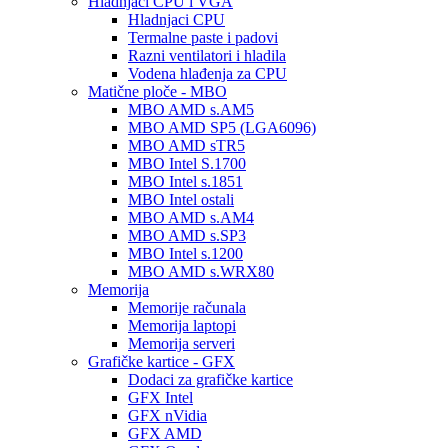
Hladnjaci CPU i VGA
Hladnjaci CPU
Termalne paste i padovi
Razni ventilatori i hladila
Vodena hlađenja za CPU
Matične ploče - MBO
MBO AMD s.AM5
MBO AMD SP5 (LGA6096)
MBO AMD sTR5
MBO Intel S.1700
MBO Intel s.1851
MBO Intel ostali
MBO AMD s.AM4
MBO AMD s.SP3
MBO Intel s.1200
MBO AMD s.WRX80
Memorija
Memorije računala
Memorija laptopi
Memorija serveri
Grafičke kartice - GFX
Dodaci za grafičke kartice
GFX Intel
GFX nVidia
GFX AMD