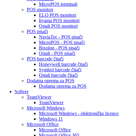
MicroPOS terminali
POS monitori
ELO POS monitori
Iiyama POS monitori
Ostali POS monitori
POS pisači
NaviaTec - POS pisači
MicroPOS - POS pisači
Bixolon - POS pisači
Ostali - POS pisači
POS barcode čitači
Honeywell barcode čitači
Symbol barcode čitači
Ostali barcode čitači
Dodatna oprema za POS
Dodatna oprema za POS
Softver
TeamViewer
TeamViewer
Microsoft Windows
Microsoft Windows - elektroničke licence
Windows 11
Microsoft Office
Microsoft Office
Microsoft Office 365