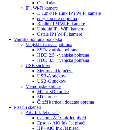
Ostali alati
IP i Wi-Fi kamere
D-Link/TP-Link IP i Wi-Fi kamere
eufy kamere i oprema
Reolink IP i Wi-Fi kamere
Ubiquiti IP i WiFi kamere
Ostale IP i Wi-Fi kamere
Vanjska pohrana podataka
Vanjski diskovi - pohrana
SSD- vanjska pohrana
HDD 2.5"- vanjska pohrana
HDD 3.5"- vanjska pohrana
USB stickovi
Sigurnosni ključevi
USB-A stickovi
USB-C stickovi
Memorijske kartice
Micro SD kartice
SD kartice
Čitači kartica i dodatna oprema
Pisači i skeneri
AiO Ink Jet pisači
Canon - AiO Ink Jet pisači
Epson - AiO Ink Jet pisači
HP - AiO Ink Jet pisači