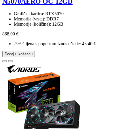
N5070AERO OC-12GD
Grafička kartica: RTX5070
Memorija (vrsta): DDR7
Memorija (količina): 12GB
868,00 €
-5%
Cijena s popustom
Iznos uštede: 43.40 €
Dodaj u košaricu