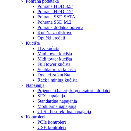
Pohrana podataka
Pohrana HDD 3.5"
Pohrana HDD 2.5"
Pohrana SSD SATA
Pohrana SSD M.2
Pohrana dodatna oprema
Kućišta za diskove
Optički uređaji
Kućišta
ITX kućišta
Mini tower kućišta
Midi tower kućišta
Full tower kućišta
Ventilatori za kućišta
Dodaci za kućišta
Rack i mining kućišta
Napajanja
Prijenosni baterijski generatori i dodatci
SFX napajanja
Standardna napajanja
Modularna napajanja
UPS - besprekidna napajanja
Kontroleri
PCIe kontroleri
USB kontroleri