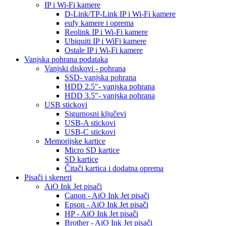
IP i Wi-Fi kamere
D-Link/TP-Link IP i Wi-Fi kamere
eufy kamere i oprema
Reolink IP i Wi-Fi kamere
Ubiquiti IP i WiFi kamere
Ostale IP i Wi-Fi kamere
Vanjska pohrana podataka
Vanjski diskovi - pohrana
SSD- vanjska pohrana
HDD 2.5"- vanjska pohrana
HDD 3.5"- vanjska pohrana
USB stickovi
Sigurnosni ključevi
USB-A stickovi
USB-C stickovi
Memorijske kartice
Micro SD kartice
SD kartice
Čitači kartica i dodatna oprema
Pisači i skeneri
AiO Ink Jet pisači
Canon - AiO Ink Jet pisači
Epson - AiO Ink Jet pisači
HP - AiO Ink Jet pisači
Brother - AiO Ink Jet pisači