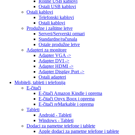
Roline USB kablovi
Ostali USB kablovi
Ostali kablovi
Telefonski kablovi
Ostali kablovi
Produžne i zaštitne letve
Serveri/Serverski ormari
Standardne/računala
Ostale produžne letve
Adapteri za monitore
Adapter VGA ->
Adapter DVI ->
Adapter HDMI ->
Adapter Display Port ->
Ostali adapteri
Mobiteli, tableti i telefonija
E-čitači
E-čitači Amazon Kindle i oprema
E-čitači Onyx Boox i oprema
E-čitači reMarkable i oprema
Tableti
Android - Tableti
Windows - Tableti
Dodaci za pametne telefone i tablete
Apple dodaci za pametne telefone i tablete