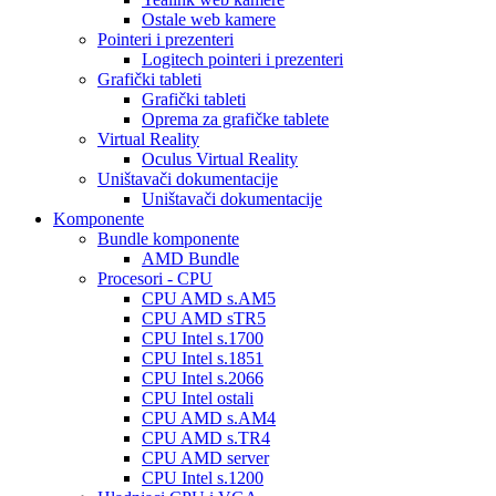
Ostale web kamere
Pointeri i prezenteri
Logitech pointeri i prezenteri
Grafički tableti
Grafički tableti
Oprema za grafičke tablete
Virtual Reality
Oculus Virtual Reality
Uništavači dokumentacije
Uništavači dokumentacije
Komponente
Bundle komponente
AMD Bundle
Procesori - CPU
CPU AMD s.AM5
CPU AMD sTR5
CPU Intel s.1700
CPU Intel s.1851
CPU Intel s.2066
CPU Intel ostali
CPU AMD s.AM4
CPU AMD s.TR4
CPU AMD server
CPU Intel s.1200