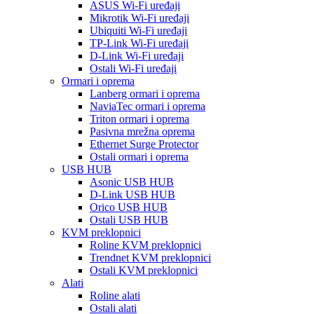
ASUS Wi-Fi uređaji
Mikrotik Wi-Fi uređaji
Ubiquiti Wi-Fi uređaji
TP-Link Wi-Fi uređaji
D-Link Wi-Fi uređaji
Ostali Wi-Fi uređaji
Ormari i oprema
Lanberg ormari i oprema
NaviaTec ormari i oprema
Triton ormari i oprema
Pasivna mrežna oprema
Ethernet Surge Protector
Ostali ormari i oprema
USB HUB
Asonic USB HUB
D-Link USB HUB
Orico USB HUB
Ostali USB HUB
KVM preklopnici
Roline KVM preklopnici
Trendnet KVM preklopnici
Ostali KVM preklopnici
Alati
Roline alati
Ostali alati