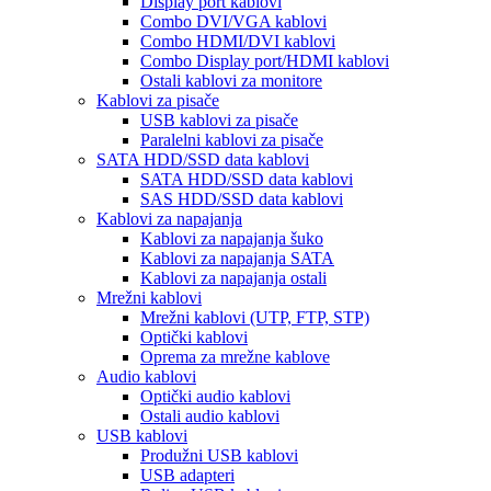
Display port kablovi
Combo DVI/VGA kablovi
Combo HDMI/DVI kablovi
Combo Display port/HDMI kablovi
Ostali kablovi za monitore
Kablovi za pisače
USB kablovi za pisače
Paralelni kablovi za pisače
SATA HDD/SSD data kablovi
SATA HDD/SSD data kablovi
SAS HDD/SSD data kablovi
Kablovi za napajanja
Kablovi za napajanja šuko
Kablovi za napajanja SATA
Kablovi za napajanja ostali
Mrežni kablovi
Mrežni kablovi (UTP, FTP, STP)
Optički kablovi
Oprema za mrežne kablove
Audio kablovi
Optički audio kablovi
Ostali audio kablovi
USB kablovi
Produžni USB kablovi
USB adapteri