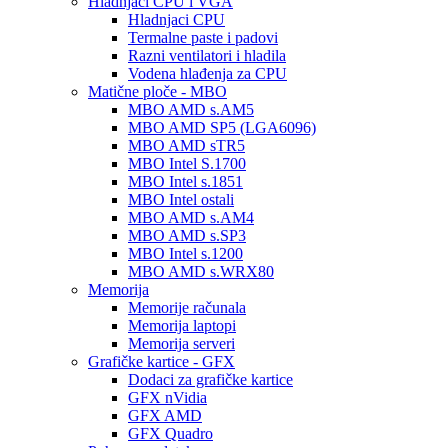
Hladnjaci CPU i VGA
Hladnjaci CPU
Termalne paste i padovi
Razni ventilatori i hladila
Vodena hlađenja za CPU
Matične ploče - MBO
MBO AMD s.AM5
MBO AMD SP5 (LGA6096)
MBO AMD sTR5
MBO Intel S.1700
MBO Intel s.1851
MBO Intel ostali
MBO AMD s.AM4
MBO AMD s.SP3
MBO Intel s.1200
MBO AMD s.WRX80
Memorija
Memorije računala
Memorija laptopi
Memorija serveri
Grafičke kartice - GFX
Dodaci za grafičke kartice
GFX nVidia
GFX AMD
GFX Quadro