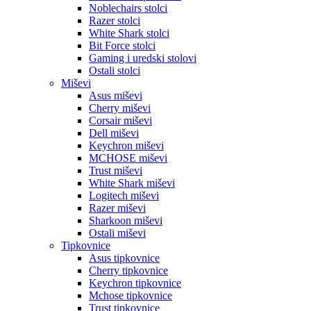
Noblechairs stolci
Razer stolci
White Shark stolci
Bit Force stolci
Gaming i uredski stolovi
Ostali stolci
Miševi
Asus miševi
Cherry miševi
Corsair miševi
Dell miševi
Keychron miševi
MCHOSE miševi
Trust miševi
White Shark miševi
Logitech miševi
Razer miševi
Sharkoon miševi
Ostali miševi
Tipkovnice
Asus tipkovnice
Cherry tipkovnice
Keychron tipkovnice
Mchose tipkovnice
Trust tipkovnice