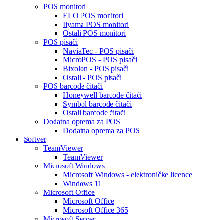
POS monitori
ELO POS monitori
Iiyama POS monitori
Ostali POS monitori
POS pisači
NaviaTec - POS pisači
MicroPOS - POS pisači
Bixolon - POS pisači
Ostali - POS pisači
POS barcode čitači
Honeywell barcode čitači
Symbol barcode čitači
Ostali barcode čitači
Dodatna oprema za POS
Dodatna oprema za POS
Softver
TeamViewer
TeamViewer
Microsoft Windows
Microsoft Windows - elektroničke licence
Windows 11
Microsoft Office
Microsoft Office
Microsoft Office 365
Microsoft Server