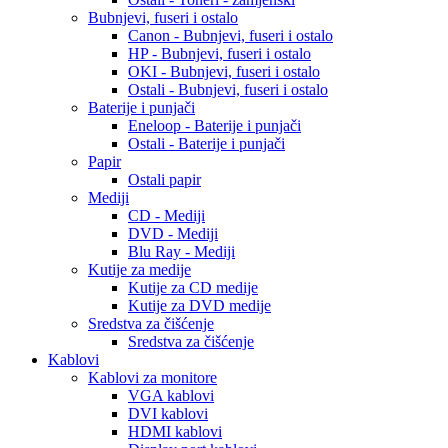
Bubnjevi, fuseri i ostalo
Canon - Bubnjevi, fuseri i ostalo
HP - Bubnjevi, fuseri i ostalo
OKI - Bubnjevi, fuseri i ostalo
Ostali - Bubnjevi, fuseri i ostalo
Baterije i punjači
Eneloop - Baterije i punjači
Ostali - Baterije i punjači
Papir
Ostali papir
Mediji
CD - Mediji
DVD - Mediji
Blu Ray - Mediji
Kutije za medije
Kutije za CD medije
Kutije za DVD medije
Sredstva za čišćenje
Sredstva za čišćenje
Kablovi
Kablovi za monitore
VGA kablovi
DVI kablovi
HDMI kablovi