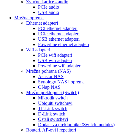
Zvučne kartice - audio
PCIe audio
USB audio
Mrežna oprema
Ethernet adapteri
PCI ethernet adapteri
PCIe ethernet adapteri
USB ethernet adapteri
Powerline ethernet adapteri
Wifi adapteri
PCIe wifi adapteri
USB wifi adapteri
Powerline wifi adapteri
Mrežna pohrana (NAS)
Asustor NAS
Synology NAS i oprema
QNap NAS
Mrežni preklopnici (Switch)
Mikrotik switch
Ubiquiti switchevi
TP-Link switch
D-Link switch
Ostali switchevi
Dodaci za preklopnike (Switch modules)
Routeri, AP-ovi i repetitori