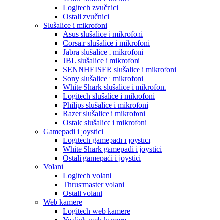
Logitech zvučnici
Ostali zvučnici
Slušalice i mikrofoni
Asus slušalice i mikrofoni
Corsair slušalice i mikrofoni
Jabra slušalice i mikrofoni
JBL slušalice i mikrofoni
SENNHEISER slušalice i mikrofoni
Sony slušalice i mikrofoni
White Shark slušalice i mikrofoni
Logitech slušalice i mikrofoni
Philips slušalice i mikrofoni
Razer slušalice i mikrofoni
Ostale slušalice i mikrofoni
Gamepadi i joystici
Logitech gamepadi i joystici
White Shark gamepadi i joystici
Ostali gamepadi i joystici
Volani
Logitech volani
Thrustmaster volani
Ostali volani
Web kamere
Logitech web kamere
Yealink web kamere