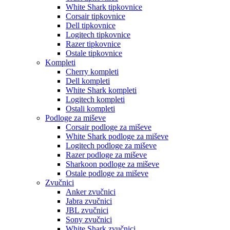
White Shark tipkovnice
Corsair tipkovnice
Dell tipkovnice
Logitech tipkovnice
Razer tipkovnice
Ostale tipkovnice
Kompleti
Cherry kompleti
Dell kompleti
White Shark kompleti
Logitech kompleti
Ostali kompleti
Podloge za miševe
Corsair podloge za miševe
White Shark podloge za miševe
Logitech podloge za miševe
Razer podloge za miševe
Sharkoon podloge za miševe
Ostale podloge za miševe
Zvučnici
Anker zvučnici
Jabra zvučnici
JBL zvučnici
Sony zvučnici
White Shark zvučnici