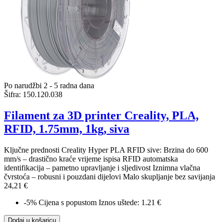
Po narudžbi 2 - 5 radna dana
Šifra:
150.120.038
Filament za 3D printer Creality, PLA,
RFID, 1.75mm, 1kg, siva
Ključne prednosti Creality Hyper PLA RFID sive: Brzina do 600
mm/s – drastično kraće vrijeme ispisa RFID automatska
identifikacija – pametno upravljanje i sljedivost Iznimna vlačna
čvrstoća – robusni i pouzdani dijelovi Malo skupljanje bez savijanja
24,21 €
-5%
Cijena s popustom
Iznos uštede: 1.21 €
Dodaj u košaricu