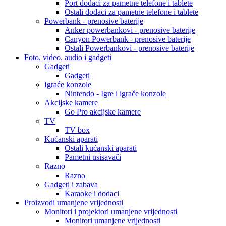
Port dodaci za pametne telefone i tablete
Ostali dodaci za pametne telefone i tablete
Powerbank - prenosive baterije
Anker powerbankovi - prenosive baterije
Canyon Powerbank - prenosive baterije
Ostali Powerbankovi - prenosive baterije
Foto, video, audio i gadgeti
Gadgeti
Gadgeti
Igraće konzole
Nintendo - Igre i igrače konzole
Akcijske kamere
Go Pro akcijske kamere
TV
TV box
Kućanski aparati
Ostali kućanski aparati
Pametni usisavači
Razno
Razno
Gadgeti i zabava
Karaoke i dodaci
Proizvodi umanjene vrijednosti
Monitori i projektori umanjene vrijednosti
Monitori umanjene vrijednosti