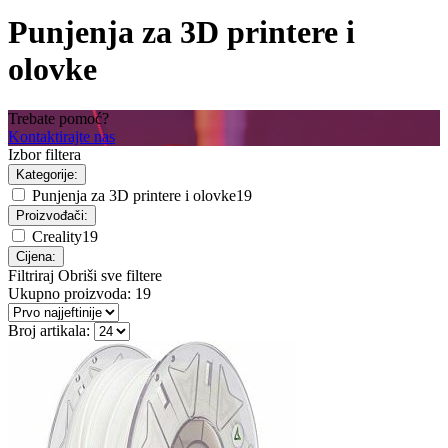
Punjenja za 3D printere i
olovke
Trebate pomoć?
Kontaktirajte nas
Izbor filtera
Kategorije:
Punjenja za 3D printere i olovke
19
Proizvođači:
Creality
19
Cijena:
Filtriraj
Obriši sve filtere
Ukupno proizvoda:
19
Broj artikala: