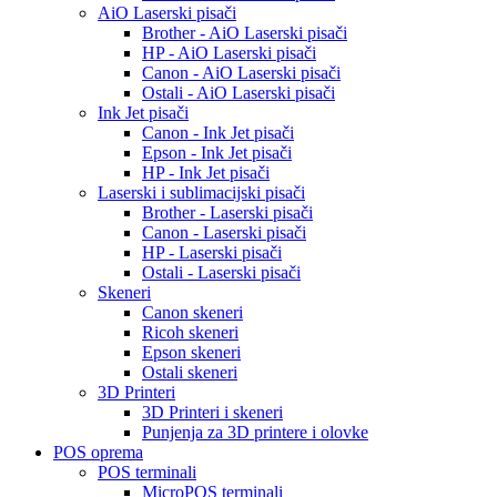
AiO Laserski pisači
Brother - AiO Laserski pisači
HP - AiO Laserski pisači
Canon - AiO Laserski pisači
Ostali - AiO Laserski pisači
Ink Jet pisači
Canon - Ink Jet pisači
Epson - Ink Jet pisači
HP - Ink Jet pisači
Laserski i sublimacijski pisači
Brother - Laserski pisači
Canon - Laserski pisači
HP - Laserski pisači
Ostali - Laserski pisači
Skeneri
Canon skeneri
Ricoh skeneri
Epson skeneri
Ostali skeneri
3D Printeri
3D Printeri i skeneri
Punjenja za 3D printere i olovke
POS oprema
POS terminali
MicroPOS terminali