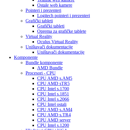
Ostale web kamere
Pointeri i prezenteri
Logitech pointeri i prezenteri
Grafički tableti
Grafički tableti
Oprema za grafičke tablete
Virtual Reality
Oculus Virtual Reality
Uništavači dokumentacije
Uništavači dokumentacije
Komponente
Bundle komponente
AMD Bundle
Procesori - CPU
CPU AMD s.AM5
CPU AMD sTR5
CPU Intel s.1700
CPU Intel s.1851
CPU Intel s.2066
CPU Intel ostali
CPU AMD s.AM4
CPU AMD s.TR4
CPU AMD server
CPU Intel s.1200