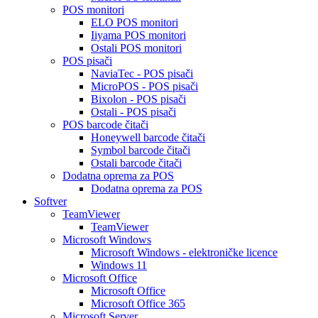
POS monitori
ELO POS monitori
Iiyama POS monitori
Ostali POS monitori
POS pisači
NaviaTec - POS pisači
MicroPOS - POS pisači
Bixolon - POS pisači
Ostali - POS pisači
POS barcode čitači
Honeywell barcode čitači
Symbol barcode čitači
Ostali barcode čitači
Dodatna oprema za POS
Dodatna oprema za POS
Softver
TeamViewer
TeamViewer
Microsoft Windows
Microsoft Windows - elektroničke licence
Windows 11
Microsoft Office
Microsoft Office
Microsoft Office 365
Microsoft Server