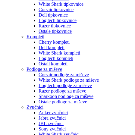
White Shark tipkovnice
Corsair tipkovnice
Dell tipkovnice
Logitech tipkovnice
Razer tipkovnice
Ostale tipkovnice
Kompleti
Cherry kompleti
Dell kompleti
White Shark kompleti
Logitech kompleti
Ostali kompleti
Podloge za miševe
Corsair podloge za miševe
White Shark podloge za miševe
Logitech podloge za miševe
Razer podloge za miševe
Sharkoon podloge za miševe
Ostale podloge za miševe
Zvučnici
Anker zvučnici
Jabra zvučnici
JBL zvučnici
Sony zvučnici
White Shark zvučnici