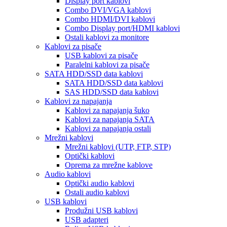
Display port kablovi
Combo DVI/VGA kablovi
Combo HDMI/DVI kablovi
Combo Display port/HDMI kablovi
Ostali kablovi za monitore
Kablovi za pisače
USB kablovi za pisače
Paralelni kablovi za pisače
SATA HDD/SSD data kablovi
SATA HDD/SSD data kablovi
SAS HDD/SSD data kablovi
Kablovi za napajanja
Kablovi za napajanja šuko
Kablovi za napajanja SATA
Kablovi za napajanja ostali
Mrežni kablovi
Mrežni kablovi (UTP, FTP, STP)
Optički kablovi
Oprema za mrežne kablove
Audio kablovi
Optički audio kablovi
Ostali audio kablovi
USB kablovi
Produžni USB kablovi
USB adapteri