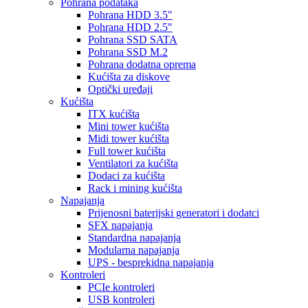
Pohrana podataka
Pohrana HDD 3.5"
Pohrana HDD 2.5"
Pohrana SSD SATA
Pohrana SSD M.2
Pohrana dodatna oprema
Kućišta za diskove
Optički uređaji
Kućišta
ITX kućišta
Mini tower kućišta
Midi tower kućišta
Full tower kućišta
Ventilatori za kućišta
Dodaci za kućišta
Rack i mining kućišta
Napajanja
Prijenosni baterijski generatori i dodatci
SFX napajanja
Standardna napajanja
Modularna napajanja
UPS - besprekidna napajanja
Kontroleri
PCIe kontroleri
USB kontroleri