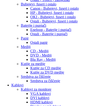
Bubnjevi, fuseri i ostalo
Canon - Bubnjevi, fuseri i ostalo
HP - Bubnjevi, fuseri i ostalo
OKI - Bubnjevi, fuseri i ostalo
Ostali - Bubnjevi, fuseri i ostalo
Baterije i punjači
Eneloop - Baterije i punjači
Ostali - Baterije i punjači
Papir
Ostali papir
Mediji
CD - Mediji
DVD - Mediji
Blu Ray - Mediji
Kutije za medije
Kutije za CD medije
Kutije za DVD medije
Sredstva za čišćenje
Sredstva za čišćenje
Kablovi
Kablovi za monitore
VGA kablovi
DVI kablovi
HDMI kablovi