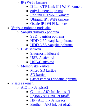
IP i Wi-Fi kamere
D-Link/TP-Link IP i Wi-Fi kamere
eufy kamere i oprema
Reolink IP i Wi-Fi kamere
Ubiquiti IP i WiFi kamere
Ostale IP i Wi-Fi kamere
Vanjska pohrana podataka
Vanjski diskovi - pohrana
SSD- vanjska pohrana
HDD 2.5"- vanjska pohrana
HDD 3.5"- vanjska pohrana
USB stickovi
Sigurnosni ključevi
USB-A stickovi
USB-C stickovi
Memorijske kartice
Micro SD kartice
SD kartice
Čitači kartica i dodatna oprema
Pisači i skeneri
AiO Ink Jet pisači
Canon - AiO Ink Jet pisači
Epson - AiO Ink Jet pisači
HP - AiO Ink Jet pisači
Brother - AiO Ink Jet pisači