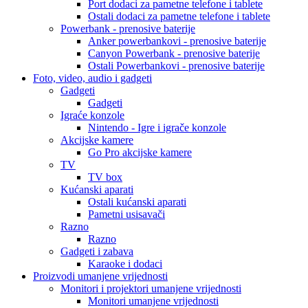
Port dodaci za pametne telefone i tablete
Ostali dodaci za pametne telefone i tablete
Powerbank - prenosive baterije
Anker powerbankovi - prenosive baterije
Canyon Powerbank - prenosive baterije
Ostali Powerbankovi - prenosive baterije
Foto, video, audio i gadgeti
Gadgeti
Gadgeti
Igraće konzole
Nintendo - Igre i igrače konzole
Akcijske kamere
Go Pro akcijske kamere
TV
TV box
Kućanski aparati
Ostali kućanski aparati
Pametni usisavači
Razno
Razno
Gadgeti i zabava
Karaoke i dodaci
Proizvodi umanjene vrijednosti
Monitori i projektori umanjene vrijednosti
Monitori umanjene vrijednosti