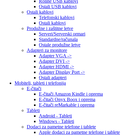
Roline USB kablovi
Ostali USB kablovi
Ostali kablovi
Telefonski kablovi
Ostali kablovi
Produžne i zaštitne letve
Serveri/Serverski ormari
Standardne/računala
Ostale produžne letve
Adapteri za monitore
Adapter VGA ->
Adapter DVI ->
Adapter HDMI ->
Adapter Display Port ->
Ostali adapteri
Mobiteli, tableti i telefonija
E-čitači
E-čitači Amazon Kindle i oprema
E-čitači Onyx Boox i oprema
E-čitači reMarkable i oprema
Tableti
Android - Tableti
Windows - Tableti
Dodaci za pametne telefone i tablete
Apple dodaci za pametne telefone i tablete