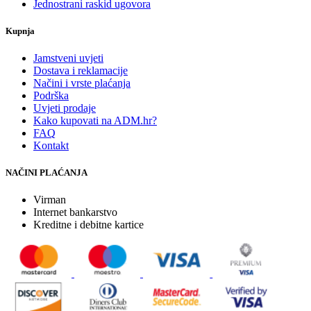
Jednostrani raskid ugovora
Kupnja
Jamstveni uvjeti
Dostava i reklamacije
Načini i vrste plaćanja
Podrška
Uvjeti prodaje
Kako kupovati na ADM.hr?
FAQ
Kontakt
NAČINI PLAĆANJA
Virman
Internet bankarstvo
Kreditne i debitne kartice