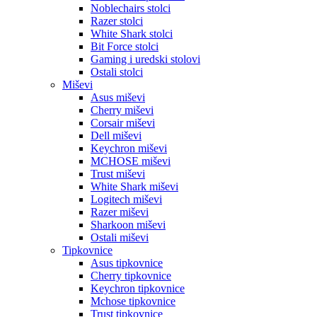
Noblechairs stolci
Razer stolci
White Shark stolci
Bit Force stolci
Gaming i uredski stolovi
Ostali stolci
Miševi
Asus miševi
Cherry miševi
Corsair miševi
Dell miševi
Keychron miševi
MCHOSE miševi
Trust miševi
White Shark miševi
Logitech miševi
Razer miševi
Sharkoon miševi
Ostali miševi
Tipkovnice
Asus tipkovnice
Cherry tipkovnice
Keychron tipkovnice
Mchose tipkovnice
Trust tipkovnice