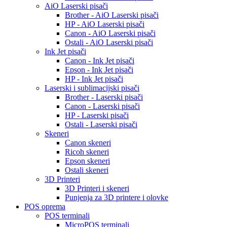
AiO Laserski pisači
Brother - AiO Laserski pisači
HP - AiO Laserski pisači
Canon - AiO Laserski pisači
Ostali - AiO Laserski pisači
Ink Jet pisači
Canon - Ink Jet pisači
Epson - Ink Jet pisači
HP - Ink Jet pisači
Laserski i sublimacijski pisači
Brother - Laserski pisači
Canon - Laserski pisači
HP - Laserski pisači
Ostali - Laserski pisači
Skeneri
Canon skeneri
Ricoh skeneri
Epson skeneri
Ostali skeneri
3D Printeri
3D Printeri i skeneri
Punjenja za 3D printere i olovke
POS oprema
POS terminali
MicroPOS terminali