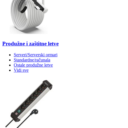
Produžne i zaštitne letve
Serveri/Serverski ormari
Standardne/računala
Ostale produžne letve
Vidi sve