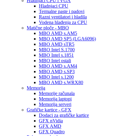
Hladnjaci CPU i VGA
Hladnjaci CPU
Termalne paste i padovi
Razni ventilatori i hladila
Vodena hlađenja za CPU
Matične ploče - MBO
MBO AMD s.AM5
MBO AMD SP5 (LGA6096)
MBO AMD sTR5
MBO Intel S.1700
MBO Intel s.1851
MBO Intel ostali
MBO AMD s.AM4
MBO AMD s.SP3
MBO Intel s.1200
MBO AMD s.WRX80
Memorija
Memorije računala
Memorija laptopi
Memorija serveri
Grafičke kartice - GFX
Dodaci za grafičke kartice
GFX nVidia
GFX AMD
GFX Quadro