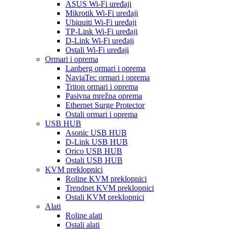
ASUS Wi-Fi uređaji
Mikrotik Wi-Fi uređaji
Ubiquiti Wi-Fi uređaji
TP-Link Wi-Fi uređaji
D-Link Wi-Fi uređaji
Ostali Wi-Fi uređaji
Ormari i oprema
Lanberg ormari i oprema
NaviaTec ormari i oprema
Triton ormari i oprema
Pasivna mrežna oprema
Ethernet Surge Protector
Ostali ormari i oprema
USB HUB
Asonic USB HUB
D-Link USB HUB
Orico USB HUB
Ostali USB HUB
KVM preklopnici
Roline KVM preklopnici
Trendnet KVM preklopnici
Ostali KVM preklopnici
Alati
Roline alati
Ostali alati