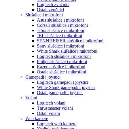
Logitech zvučnici
Ostali zvučnici
Slušalice i mikrofoni
Asus slušalice i mikrofoni
Corsair slušalice i mikrofoni
Jabra slušalice i mikrofoni
JBL slušalice i mikrofoni
SENNHEISER slušalice i mikrofoni
Sony slušalice i mikrofoni
White Shark slušalice i mikrofoni
Logitech slušalice i mikrofoni
Philips slušalice i mikrofoni
Razer slušalice i mikrofoni
Ostale slušalice i mikrofoni
Gamepadi i joystici
Logitech gamepadi i joystici
White Shark gamepadi i joystici
Ostali gamepadi i joystici
Volani
Logitech volani
Thrustmaster volani
Ostali volani
Web kamere
Logitech web kamere
Yealink web kamere