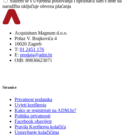
Slažem se s
Uvjetima poslovanja
i upoznat/a sam s time da
narudžba uključuje obvezu plaćanja
Acquisitum Magnum d.o.o.
Prilaz V. Brajkovića 4
10020 Zagreb
T:
01 2451 176
E:
prodaja@adm.hr
OIB: 89836623071
Stranice
Privatnost podataka
Uvjeti korištenja
Kako se registrirati na ADM.hr?
Politika privatnosti
Facebook obavijest
Pravila Korištenja kolačića
Upravljanje kolačićima