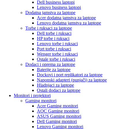
Dell business laptopi
Lenovo business laptopi
Dodatna jamstva za laptope
Acer dodatna jamstva za laptope
Lenovo dodatna jamstva za laptope
Torbe i ruksaci za laptope
Dell torbe i ruksaci
HP torbe i ruksaci
Lenovo torbe i ruksaci
Port torbe i ruksaci
Wenger torbe i ruksaci
Ostale torbe i ruksaci
Dodaci i oprema za laptope
Baterije za laptope
Dockovi i port replikatori za laptope
Naponski adapteri (punjači) za laptope
Hladnjaci za laptope
Ostali dodaci za laptope
Monitori i projektori
Gaming monitori
Acer Gaming monitori
AOC Gaming monitori
ASUS Gaming monitori
Dell Gaming monitori
Lenovo Gaming monitori