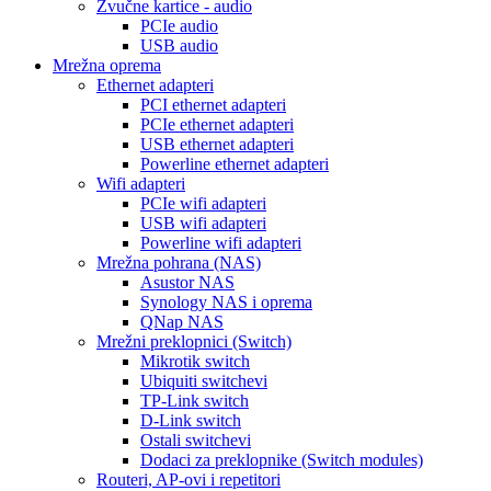
Zvučne kartice - audio
PCIe audio
USB audio
Mrežna oprema
Ethernet adapteri
PCI ethernet adapteri
PCIe ethernet adapteri
USB ethernet adapteri
Powerline ethernet adapteri
Wifi adapteri
PCIe wifi adapteri
USB wifi adapteri
Powerline wifi adapteri
Mrežna pohrana (NAS)
Asustor NAS
Synology NAS i oprema
QNap NAS
Mrežni preklopnici (Switch)
Mikrotik switch
Ubiquiti switchevi
TP-Link switch
D-Link switch
Ostali switchevi
Dodaci za preklopnike (Switch modules)
Routeri, AP-ovi i repetitori