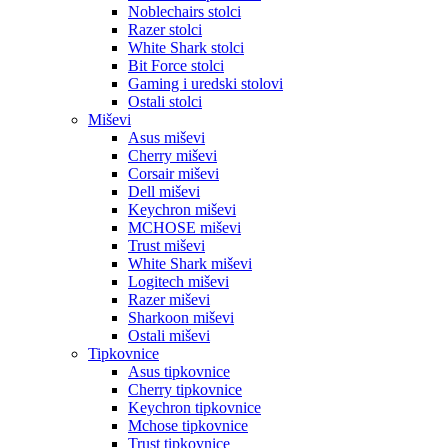
Noblechairs stolci
Razer stolci
White Shark stolci
Bit Force stolci
Gaming i uredski stolovi
Ostali stolci
Miševi
Asus miševi
Cherry miševi
Corsair miševi
Dell miševi
Keychron miševi
MCHOSE miševi
Trust miševi
White Shark miševi
Logitech miševi
Razer miševi
Sharkoon miševi
Ostali miševi
Tipkovnice
Asus tipkovnice
Cherry tipkovnice
Keychron tipkovnice
Mchose tipkovnice
Trust tipkovnice