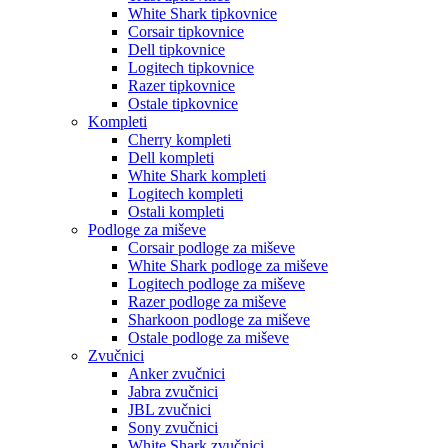
White Shark tipkovnice
Corsair tipkovnice
Dell tipkovnice
Logitech tipkovnice
Razer tipkovnice
Ostale tipkovnice
Kompleti
Cherry kompleti
Dell kompleti
White Shark kompleti
Logitech kompleti
Ostali kompleti
Podloge za miševe
Corsair podloge za miševe
White Shark podloge za miševe
Logitech podloge za miševe
Razer podloge za miševe
Sharkoon podloge za miševe
Ostale podloge za miševe
Zvučnici
Anker zvučnici
Jabra zvučnici
JBL zvučnici
Sony zvučnici
White Shark zvučnici