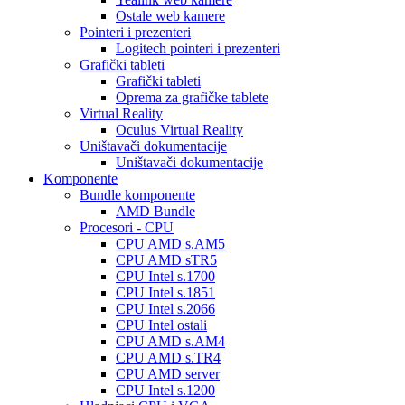
Ostale web kamere
Pointeri i prezenteri
Logitech pointeri i prezenteri
Grafički tableti
Grafički tableti
Oprema za grafičke tablete
Virtual Reality
Oculus Virtual Reality
Uništavači dokumentacije
Uništavači dokumentacije
Komponente
Bundle komponente
AMD Bundle
Procesori - CPU
CPU AMD s.AM5
CPU AMD sTR5
CPU Intel s.1700
CPU Intel s.1851
CPU Intel s.2066
CPU Intel ostali
CPU AMD s.AM4
CPU AMD s.TR4
CPU AMD server
CPU Intel s.1200