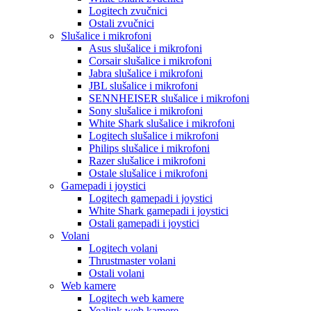
Logitech zvučnici
Ostali zvučnici
Slušalice i mikrofoni
Asus slušalice i mikrofoni
Corsair slušalice i mikrofoni
Jabra slušalice i mikrofoni
JBL slušalice i mikrofoni
SENNHEISER slušalice i mikrofoni
Sony slušalice i mikrofoni
White Shark slušalice i mikrofoni
Logitech slušalice i mikrofoni
Philips slušalice i mikrofoni
Razer slušalice i mikrofoni
Ostale slušalice i mikrofoni
Gamepadi i joystici
Logitech gamepadi i joystici
White Shark gamepadi i joystici
Ostali gamepadi i joystici
Volani
Logitech volani
Thrustmaster volani
Ostali volani
Web kamere
Logitech web kamere
Yealink web kamere