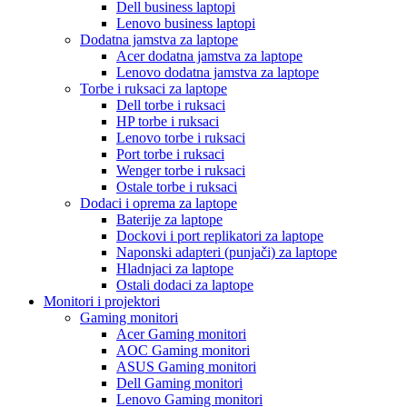
Dell business laptopi
Lenovo business laptopi
Dodatna jamstva za laptope
Acer dodatna jamstva za laptope
Lenovo dodatna jamstva za laptope
Torbe i ruksaci za laptope
Dell torbe i ruksaci
HP torbe i ruksaci
Lenovo torbe i ruksaci
Port torbe i ruksaci
Wenger torbe i ruksaci
Ostale torbe i ruksaci
Dodaci i oprema za laptope
Baterije za laptope
Dockovi i port replikatori za laptope
Naponski adapteri (punjači) za laptope
Hladnjaci za laptope
Ostali dodaci za laptope
Monitori i projektori
Gaming monitori
Acer Gaming monitori
AOC Gaming monitori
ASUS Gaming monitori
Dell Gaming monitori
Lenovo Gaming monitori