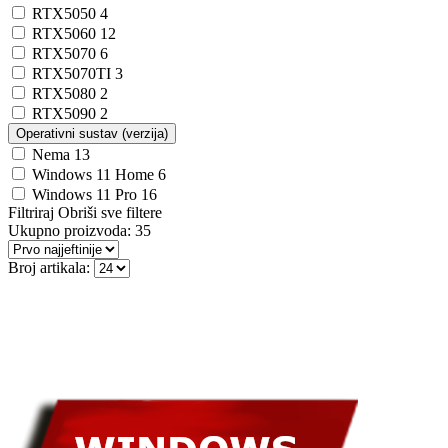
RTX5050
4
RTX5060
12
RTX5070
6
RTX5070TI
3
RTX5080
2
RTX5090
2
Operativni sustav (verzija)
Nema
13
Windows 11 Home
6
Windows 11 Pro
16
Filtriraj
Obriši sve filtere
Ukupno proizvoda:
35
Broj artikala: