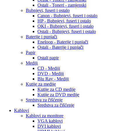
Ostali - Toneri - zamjenski
Bubnjevi, fuseri i ostalo
Canon - Bubnjevi, fuseri i ostalo
HP - Bubnjevi, fuseri i ostalo
OKI - Bubnjevi, fuseri i ostalo
Ostali - Bubnjevi, fuseri i ostalo
Baterije i punjači
Eneloop - Baterije i punjači
Ostali - Baterije i punjači
Papir
Ostali papir
Mediji
CD - Mediji
DVD - Mediji
Blu Ray - Mediji
Kutije za medije
Kutije za CD medije
Kutije za DVD medije
Sredstva za čišćenje
Sredstva za čišćenje
Kablovi
Kablovi za monitore
VGA kablovi
DVI kablovi