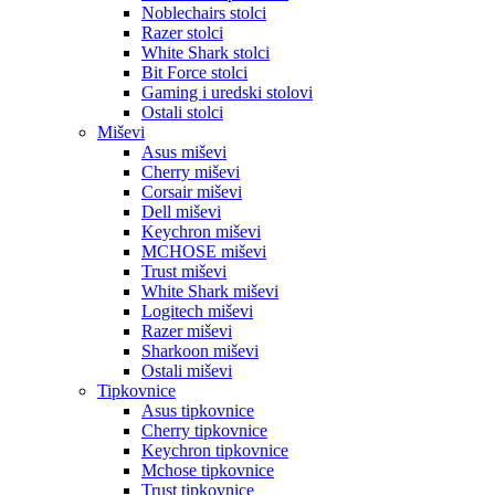
Noblechairs stolci
Razer stolci
White Shark stolci
Bit Force stolci
Gaming i uredski stolovi
Ostali stolci
Miševi
Asus miševi
Cherry miševi
Corsair miševi
Dell miševi
Keychron miševi
MCHOSE miševi
Trust miševi
White Shark miševi
Logitech miševi
Razer miševi
Sharkoon miševi
Ostali miševi
Tipkovnice
Asus tipkovnice
Cherry tipkovnice
Keychron tipkovnice
Mchose tipkovnice
Trust tipkovnice