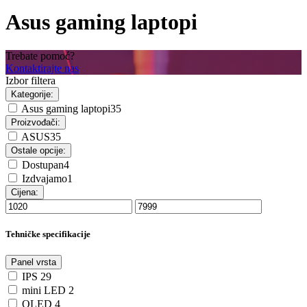
Asus gaming laptopi
Trebate pomoć?
Kontaktirajte nas
Izbor filtera
Kategorije:
Asus gaming laptopi
35
Proizvođači:
ASUS
35
Ostale opcije:
Dostupan
4
Izdvajamo
1
Cijena:
Tehničke specifikacije
Panel vrsta
IPS
29
mini LED
2
OLED
4