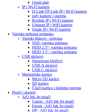
Ostali alati
IP i Wi-Fi kamere
D-Link/TP-Link IP i Wi-Fi kamere
eufy kamere i oprema
Reolink IP i Wi-Fi kamere
Ubiquiti IP i WiFi kamere
Ostale IP i Wi-Fi kamere
Vanjska pohrana podataka
Vanjski diskovi - pohrana
SSD- vanjska pohrana
HDD 2.5"- vanjska pohrana
HDD 3.5"- vanjska pohrana
USB stickovi
Sigurnosni ključevi
USB-A stickovi
USB-C stickovi
Memorijske kartice
Micro SD kartice
SD kartice
Čitači kartica i dodatna oprema
Pisači i skeneri
AiO Ink Jet pisači
Canon - AiO Ink Jet pisači
Epson - AiO Ink Jet pisači
HP - AiO Ink Jet pisači