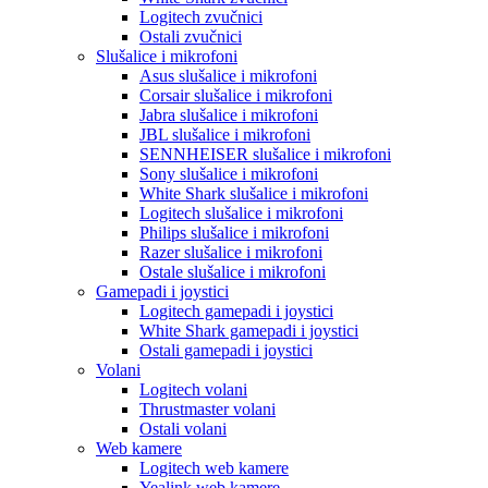
Logitech zvučnici
Ostali zvučnici
Slušalice i mikrofoni
Asus slušalice i mikrofoni
Corsair slušalice i mikrofoni
Jabra slušalice i mikrofoni
JBL slušalice i mikrofoni
SENNHEISER slušalice i mikrofoni
Sony slušalice i mikrofoni
White Shark slušalice i mikrofoni
Logitech slušalice i mikrofoni
Philips slušalice i mikrofoni
Razer slušalice i mikrofoni
Ostale slušalice i mikrofoni
Gamepadi i joystici
Logitech gamepadi i joystici
White Shark gamepadi i joystici
Ostali gamepadi i joystici
Volani
Logitech volani
Thrustmaster volani
Ostali volani
Web kamere
Logitech web kamere
Yealink web kamere