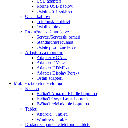
USB adapteri
Roline USB kablovi
Ostali USB kablovi
Ostali kablovi
Telefonski kablovi
Ostali kablovi
Produžne i zaštitne letve
Serveri/Serverski ormari
Standardne/računala
Ostale produžne letve
Adapteri za monitore
Adapter VGA ->
Adapter DVI ->
Adapter HDMI ->
Adapter Display Port ->
Ostali adapteri
Mobiteli, tableti i telefonija
E-čitači
E-čitači Amazon Kindle i oprema
E-čitači Onyx Boox i oprema
E-čitači reMarkable i oprema
Tableti
Android - Tableti
Windows - Tableti
Dodaci za pametne telefone i tablete