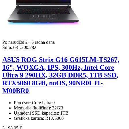
Po narudžbi 2 - 5 radna dana
Šifra:
031.200.282
ASUS ROG Strix G16 G615LM-TS267,
16", WQXGA, IPS, 300Hz, Intel Core
Ultra 9 290HX, 32GB DDR5, 1TB SSD,
RTX5060 8GB, noOS, 90NR0LJ1-
M00BR0
Procesor: Core Ultra 9
Memorija (količina): 32GB
Ugrađeni SSD kapacitet: 1TB
Grafička kartica: RTX5060
3.198,95 €