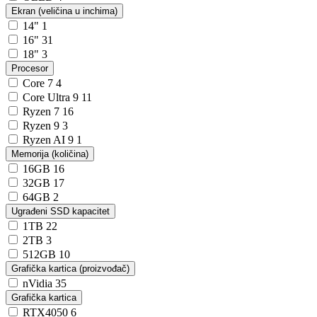
Ekran (veličina u inchima)
14"
1
16"
31
18"
3
Procesor
Core 7
4
Core Ultra 9
11
Ryzen 7
16
Ryzen 9
3
Ryzen AI 9
1
Memorija (količina)
16GB
16
32GB
17
64GB
2
Ugrađeni SSD kapacitet
1TB
22
2TB
3
512GB
10
Grafička kartica (proizvođač)
nVidia
35
Grafička kartica
RTX4050
6