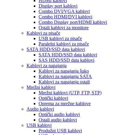
HDMI kablovi
Display port kablovi
Combo DVI/VGA kablovi
Combo HDMI/DVI kablovi
Combo Display port/HDMI kablovi
Ostali kablovi za monitore
Kablovi za pisače
USB kablovi za pisače
Paralelni kablovi za pisače
SATA HDD/SSD data kablovi
SATA HDD/SSD data kablovi
SAS HDD/SSD data kablovi
Kablovi za napajanja
Kablovi za napajanja šuko
Kablovi za napajanja SATA
Kablovi za napajanja ostali
Mrežni kablovi
Mrežni kablovi (UTP, FTP, STP)
Optički kablovi
Oprema za mrežne kablove
Audio kablovi
Optički audio kablovi
Ostali audio kablovi
USB kablovi
Produžni USB kablovi