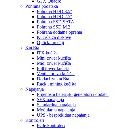
GFX Quadro
Pohrana podataka
Pohrana HDD 3.5"
Pohrana HDD 2.5"
Pohrana SSD SATA
Pohrana SSD M.2
Pohrana dodatna oprema
Kućišta za diskove
Optički uređaji
Kućišta
ITX kućišta
Mini tower kućišta
Midi tower kućišta
Full tower kućišta
Ventilatori za kućišta
Dodaci za kućišta
Rack i mining kućišta
Napajanja
Prijenosni baterijski generatori i dodatci
SFX napajanja
Standardna napajanja
Modularna napajanja
UPS - besprekidna napajanja
Kontroleri
PCIe kontroleri