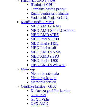
Hladnjaci CPU i VGA
Hladnjaci CPU
Termalne paste i padovi
Razni ventilatori i hladila
Vodena hlađenja za CPU
Matične ploče - MBO
MBO AMD s.AM5
MBO AMD SP5 (LGA6096)
MBO AMD sTR5
MBO Intel S.1700
MBO Intel s.1851
MBO Intel ostali
MBO AMD s.AM4
MBO AMD s.SP3
MBO Intel s.1200
MBO AMD s.WRX80
Memorija
Memorije računala
Memorija laptopi
Memorija serveri
Grafičke kartice - GFX
Dodaci za grafičke kartice
GFX Intel
GFX nVidia
GFX AMD