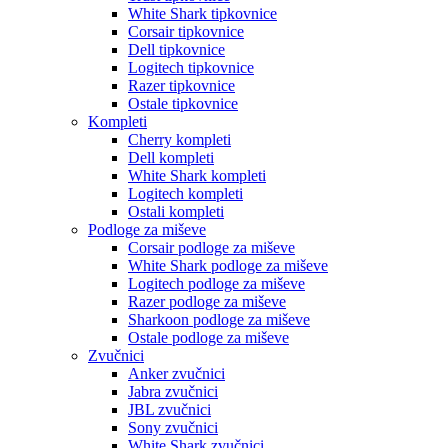
White Shark tipkovnice
Corsair tipkovnice
Dell tipkovnice
Logitech tipkovnice
Razer tipkovnice
Ostale tipkovnice
Kompleti
Cherry kompleti
Dell kompleti
White Shark kompleti
Logitech kompleti
Ostali kompleti
Podloge za miševe
Corsair podloge za miševe
White Shark podloge za miševe
Logitech podloge za miševe
Razer podloge za miševe
Sharkoon podloge za miševe
Ostale podloge za miševe
Zvučnici
Anker zvučnici
Jabra zvučnici
JBL zvučnici
Sony zvučnici
White Shark zvučnici