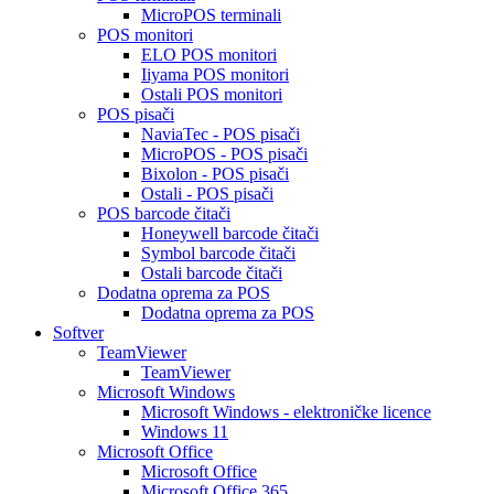
MicroPOS terminali
POS monitori
ELO POS monitori
Iiyama POS monitori
Ostali POS monitori
POS pisači
NaviaTec - POS pisači
MicroPOS - POS pisači
Bixolon - POS pisači
Ostali - POS pisači
POS barcode čitači
Honeywell barcode čitači
Symbol barcode čitači
Ostali barcode čitači
Dodatna oprema za POS
Dodatna oprema za POS
Softver
TeamViewer
TeamViewer
Microsoft Windows
Microsoft Windows - elektroničke licence
Windows 11
Microsoft Office
Microsoft Office
Microsoft Office 365