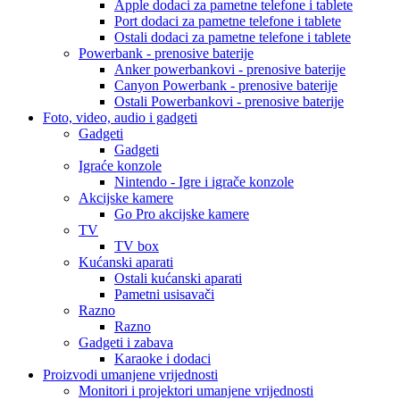
Apple dodaci za pametne telefone i tablete
Port dodaci za pametne telefone i tablete
Ostali dodaci za pametne telefone i tablete
Powerbank - prenosive baterije
Anker powerbankovi - prenosive baterije
Canyon Powerbank - prenosive baterije
Ostali Powerbankovi - prenosive baterije
Foto, video, audio i gadgeti
Gadgeti
Gadgeti
Igraće konzole
Nintendo - Igre i igrače konzole
Akcijske kamere
Go Pro akcijske kamere
TV
TV box
Kućanski aparati
Ostali kućanski aparati
Pametni usisavači
Razno
Razno
Gadgeti i zabava
Karaoke i dodaci
Proizvodi umanjene vrijednosti
Monitori i projektori umanjene vrijednosti