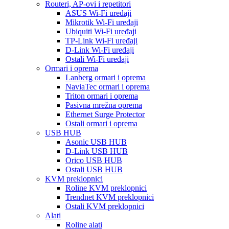
Routeri, AP-ovi i repetitori
ASUS Wi-Fi uređaji
Mikrotik Wi-Fi uređaji
Ubiquiti Wi-Fi uređaji
TP-Link Wi-Fi uređaji
D-Link Wi-Fi uređaji
Ostali Wi-Fi uređaji
Ormari i oprema
Lanberg ormari i oprema
NaviaTec ormari i oprema
Triton ormari i oprema
Pasivna mrežna oprema
Ethernet Surge Protector
Ostali ormari i oprema
USB HUB
Asonic USB HUB
D-Link USB HUB
Orico USB HUB
Ostali USB HUB
KVM preklopnici
Roline KVM preklopnici
Trendnet KVM preklopnici
Ostali KVM preklopnici
Alati
Roline alati