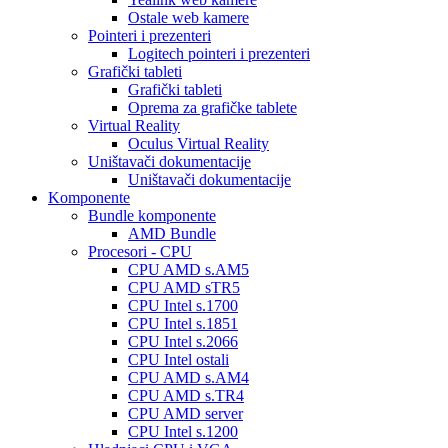
Ostale web kamere
Pointeri i prezenteri
Logitech pointeri i prezenteri
Grafički tableti
Grafički tableti
Oprema za grafičke tablete
Virtual Reality
Oculus Virtual Reality
Uništavači dokumentacije
Uništavači dokumentacije
Komponente
Bundle komponente
AMD Bundle
Procesori - CPU
CPU AMD s.AM5
CPU AMD sTR5
CPU Intel s.1700
CPU Intel s.1851
CPU Intel s.2066
CPU Intel ostali
CPU AMD s.AM4
CPU AMD s.TR4
CPU AMD server
CPU Intel s.1200