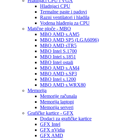
Hladnjaci CPU i VGA
Hladnjaci CPU
Termalne paste i padovi
Razni ventilatori i hladila
Vodena hlađenja za CPU
Matične ploče - MBO
MBO AMD s.AM5
MBO AMD SP5 (LGA6096)
MBO AMD sTR5
MBO Intel S.1700
MBO Intel s.1851
MBO Intel ostali
MBO AMD s.AM4
MBO AMD s.SP3
MBO Intel s.1200
MBO AMD s.WRX80
Memorija
Memorije računala
Memorija laptopi
Memorija serveri
Grafičke kartice - GFX
Dodaci za grafičke kartice
GFX Intel
GFX nVidia
GFX AMD