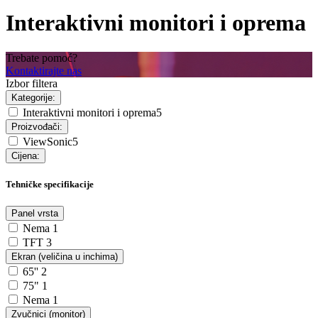
Interaktivni monitori i oprema
Trebate pomoć?
Kontaktirajte nas
Izbor filtera
Kategorije:
Interaktivni monitori i oprema
5
Proizvođači:
ViewSonic
5
Cijena:
Tehničke specifikacije
Panel vrsta
Nema
1
TFT
3
Ekran (veličina u inchima)
65''
2
75"
1
Nema
1
Zvučnici (monitor)