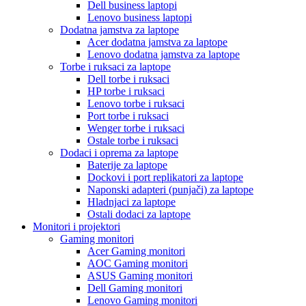
Dell business laptopi
Lenovo business laptopi
Dodatna jamstva za laptope
Acer dodatna jamstva za laptope
Lenovo dodatna jamstva za laptope
Torbe i ruksaci za laptope
Dell torbe i ruksaci
HP torbe i ruksaci
Lenovo torbe i ruksaci
Port torbe i ruksaci
Wenger torbe i ruksaci
Ostale torbe i ruksaci
Dodaci i oprema za laptope
Baterije za laptope
Dockovi i port replikatori za laptope
Naponski adapteri (punjači) za laptope
Hladnjaci za laptope
Ostali dodaci za laptope
Monitori i projektori
Gaming monitori
Acer Gaming monitori
AOC Gaming monitori
ASUS Gaming monitori
Dell Gaming monitori
Lenovo Gaming monitori