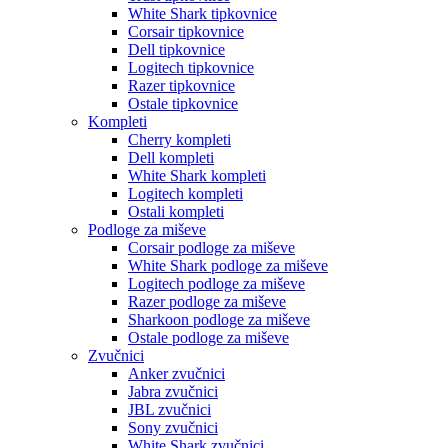
White Shark tipkovnice
Corsair tipkovnice
Dell tipkovnice
Logitech tipkovnice
Razer tipkovnice
Ostale tipkovnice
Kompleti
Cherry kompleti
Dell kompleti
White Shark kompleti
Logitech kompleti
Ostali kompleti
Podloge za miševe
Corsair podloge za miševe
White Shark podloge za miševe
Logitech podloge za miševe
Razer podloge za miševe
Sharkoon podloge za miševe
Ostale podloge za miševe
Zvučnici
Anker zvučnici
Jabra zvučnici
JBL zvučnici
Sony zvučnici
White Shark zvučnici