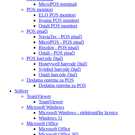
MicroPOS terminali
POS monitori
ELO POS monitori
Iiyama POS monitori
Ostali POS monitori
POS pisači
NaviaTec - POS pisači
MicroPOS - POS pisači
Bixolon - POS pisači
Ostali - POS pisači
POS barcode čitači
Honeywell barcode čitači
Symbol barcode čitači
Ostali barcode čitači
Dodatna oprema za POS
Dodatna oprema za POS
Softver
TeamViewer
TeamViewer
Microsoft Windows
Microsoft Windows - elektroničke licence
Windows 11
Microsoft Office
Microsoft Office
Microsoft Office 365