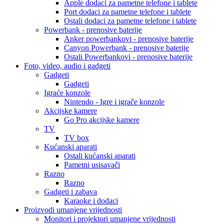
Apple dodaci za pametne telefone i tablete
Port dodaci za pametne telefone i tablete
Ostali dodaci za pametne telefone i tablete
Powerbank - prenosive baterije
Anker powerbankovi - prenosive baterije
Canyon Powerbank - prenosive baterije
Ostali Powerbankovi - prenosive baterije
Foto, video, audio i gadgeti
Gadgeti
Gadgeti
Igraće konzole
Nintendo - Igre i igrače konzole
Akcijske kamere
Go Pro akcijske kamere
TV
TV box
Kućanski aparati
Ostali kućanski aparati
Pametni usisavači
Razno
Razno
Gadgeti i zabava
Karaoke i dodaci
Proizvodi umanjene vrijednosti
Monitori i projektori umanjene vrijednosti