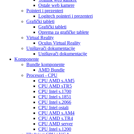
Ostale web kamere
Pointeri i prezenteri
Logitech pointeri i prezenteri
Grafički tableti
Grafički tableti
Oprema za grafičke tablete
Virtual Reality
Oculus Virtual Reality
Uništavači dokumentacije
Uništavači dokumentacije
Komponente
Bundle komponente
AMD Bundle
Procesori - CPU
CPU AMD s.AM5
CPU AMD sTR5
CPU Intel s.1700
CPU Intel s.1851
CPU Intel s.2066
CPU Intel ostali
CPU AMD s.AM4
CPU AMD s.TR4
CPU AMD server
CPU Intel s.1200