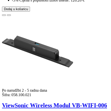
-5%
Cijena s popustom
Iznos uštede: 126.26 €
Dodaj u košaricu
Po narudžbi 2 - 5 radna dana
Šifra:
058.100.021
ViewSonic Wireless Modul VB-WIFI-006