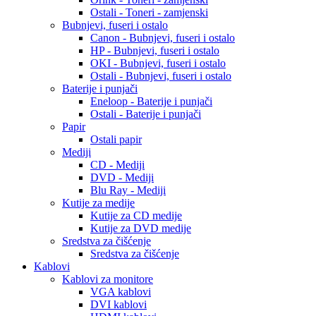
Ostali - Toneri - zamjenski
Bubnjevi, fuseri i ostalo
Canon - Bubnjevi, fuseri i ostalo
HP - Bubnjevi, fuseri i ostalo
OKI - Bubnjevi, fuseri i ostalo
Ostali - Bubnjevi, fuseri i ostalo
Baterije i punjači
Eneloop - Baterije i punjači
Ostali - Baterije i punjači
Papir
Ostali papir
Mediji
CD - Mediji
DVD - Mediji
Blu Ray - Mediji
Kutije za medije
Kutije za CD medije
Kutije za DVD medije
Sredstva za čišćenje
Sredstva za čišćenje
Kablovi
Kablovi za monitore
VGA kablovi
DVI kablovi