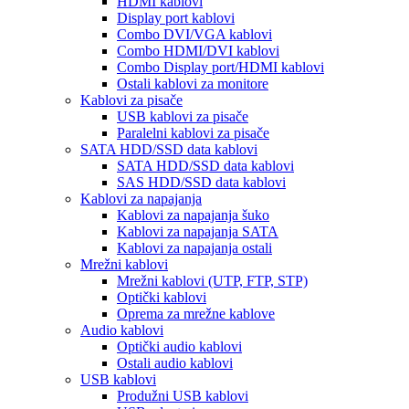
HDMI kablovi
Display port kablovi
Combo DVI/VGA kablovi
Combo HDMI/DVI kablovi
Combo Display port/HDMI kablovi
Ostali kablovi za monitore
Kablovi za pisače
USB kablovi za pisače
Paralelni kablovi za pisače
SATA HDD/SSD data kablovi
SATA HDD/SSD data kablovi
SAS HDD/SSD data kablovi
Kablovi za napajanja
Kablovi za napajanja šuko
Kablovi za napajanja SATA
Kablovi za napajanja ostali
Mrežni kablovi
Mrežni kablovi (UTP, FTP, STP)
Optički kablovi
Oprema za mrežne kablove
Audio kablovi
Optički audio kablovi
Ostali audio kablovi
USB kablovi
Produžni USB kablovi