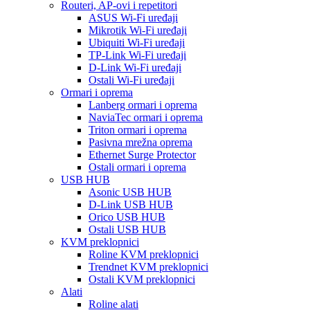
Routeri, AP-ovi i repetitori
ASUS Wi-Fi uređaji
Mikrotik Wi-Fi uređaji
Ubiquiti Wi-Fi uređaji
TP-Link Wi-Fi uređaji
D-Link Wi-Fi uređaji
Ostali Wi-Fi uređaji
Ormari i oprema
Lanberg ormari i oprema
NaviaTec ormari i oprema
Triton ormari i oprema
Pasivna mrežna oprema
Ethernet Surge Protector
Ostali ormari i oprema
USB HUB
Asonic USB HUB
D-Link USB HUB
Orico USB HUB
Ostali USB HUB
KVM preklopnici
Roline KVM preklopnici
Trendnet KVM preklopnici
Ostali KVM preklopnici
Alati
Roline alati