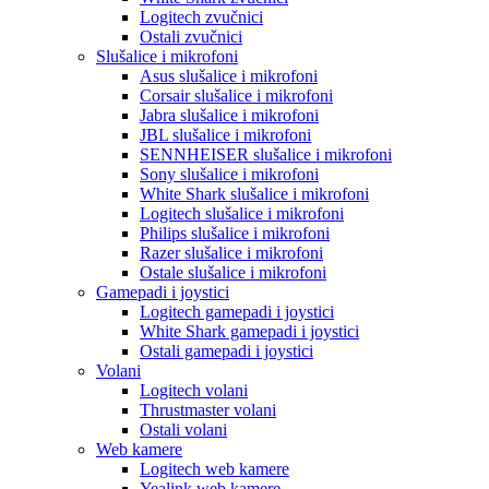
Logitech zvučnici
Ostali zvučnici
Slušalice i mikrofoni
Asus slušalice i mikrofoni
Corsair slušalice i mikrofoni
Jabra slušalice i mikrofoni
JBL slušalice i mikrofoni
SENNHEISER slušalice i mikrofoni
Sony slušalice i mikrofoni
White Shark slušalice i mikrofoni
Logitech slušalice i mikrofoni
Philips slušalice i mikrofoni
Razer slušalice i mikrofoni
Ostale slušalice i mikrofoni
Gamepadi i joystici
Logitech gamepadi i joystici
White Shark gamepadi i joystici
Ostali gamepadi i joystici
Volani
Logitech volani
Thrustmaster volani
Ostali volani
Web kamere
Logitech web kamere
Yealink web kamere