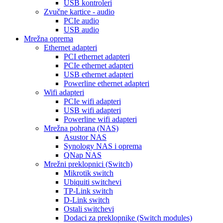
USB kontroleri
Zvučne kartice - audio
PCIe audio
USB audio
Mrežna oprema
Ethernet adapteri
PCI ethernet adapteri
PCIe ethernet adapteri
USB ethernet adapteri
Powerline ethernet adapteri
Wifi adapteri
PCIe wifi adapteri
USB wifi adapteri
Powerline wifi adapteri
Mrežna pohrana (NAS)
Asustor NAS
Synology NAS i oprema
QNap NAS
Mrežni preklopnici (Switch)
Mikrotik switch
Ubiquiti switchevi
TP-Link switch
D-Link switch
Ostali switchevi
Dodaci za preklopnike (Switch modules)