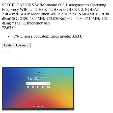
SPECIFICATIONS Wifi-Standard 802.11a/b/g/n/ac/ax Operating
Frequency WIFI: 2.4GHz & 5GHz & 6GHz BT: 2.4GHzAP:
2.4GHz & 5GHz Modulation WIFI: 2.4G : 2412-2484MHz (18.98
dBm) 5G : 5180-5825MHz (13.93dBm) 6G : 5930-7110MHz (15
dBm) *The 6E frequency ban
72,63 €
-5%
Cijena s popustom
Iznos uštede: 3.63 €
Dodaj u košaricu