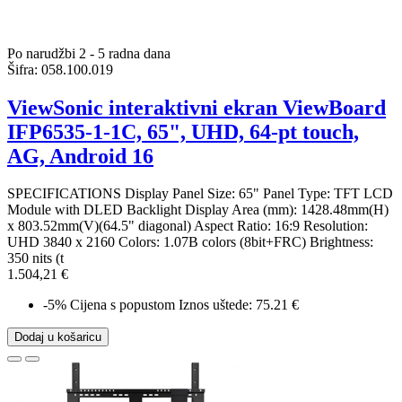
Po narudžbi 2 - 5 radna dana
Šifra:
058.100.019
ViewSonic interaktivni ekran ViewBoard
IFP6535-1-1C, 65", UHD, 64-pt touch,
AG, Android 16
SPECIFICATIONS Display Panel Size: 65" Panel Type: TFT LCD
Module with DLED Backlight Display Area (mm): 1428.48mm(H)
x 803.52mm(V)(64.5" diagonal) Aspect Ratio: 16:9 Resolution:
UHD 3840 x 2160 Colors: 1.07B colors (8bit+FRC) Brightness:
350 nits (t
1.504,21 €
-5%
Cijena s popustom
Iznos uštede: 75.21 €
Dodaj u košaricu