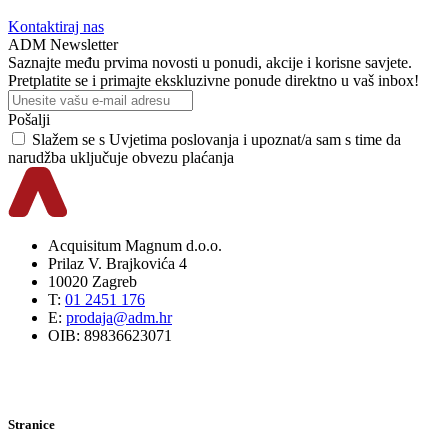
Kontaktiraj nas
ADM Newsletter
Saznajte među prvima novosti u ponudi, akcije i korisne savjete.
Pretplatite se i primajte ekskluzivne ponude direktno u vaš inbox!
Pošalji
Slažem se s
Uvjetima poslovanja
i upoznat/a sam s time da
narudžba uključuje obvezu plaćanja
Acquisitum Magnum d.o.o.
Prilaz V. Brajkovića 4
10020 Zagreb
T:
01 2451 176
E:
prodaja@adm.hr
OIB: 89836623071
Stranice