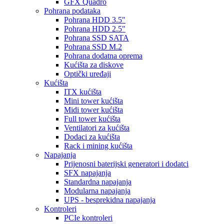
GFX Quadro
Pohrana podataka
Pohrana HDD 3.5"
Pohrana HDD 2.5"
Pohrana SSD SATA
Pohrana SSD M.2
Pohrana dodatna oprema
Kućišta za diskove
Optički uređaji
Kućišta
ITX kućišta
Mini tower kućišta
Midi tower kućišta
Full tower kućišta
Ventilatori za kućišta
Dodaci za kućišta
Rack i mining kućišta
Napajanja
Prijenosni baterijski generatori i dodatci
SFX napajanja
Standardna napajanja
Modularna napajanja
UPS - besprekidna napajanja
Kontroleri
PCIe kontroleri