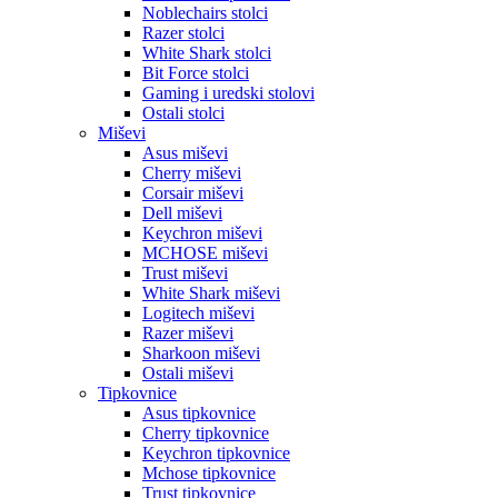
Noblechairs stolci
Razer stolci
White Shark stolci
Bit Force stolci
Gaming i uredski stolovi
Ostali stolci
Miševi
Asus miševi
Cherry miševi
Corsair miševi
Dell miševi
Keychron miševi
MCHOSE miševi
Trust miševi
White Shark miševi
Logitech miševi
Razer miševi
Sharkoon miševi
Ostali miševi
Tipkovnice
Asus tipkovnice
Cherry tipkovnice
Keychron tipkovnice
Mchose tipkovnice
Trust tipkovnice