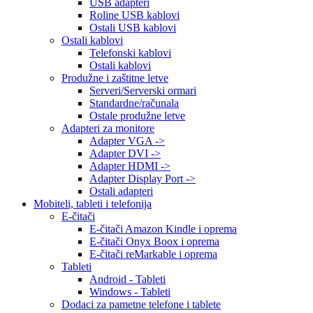
USB adapteri
Roline USB kablovi
Ostali USB kablovi
Ostali kablovi
Telefonski kablovi
Ostali kablovi
Produžne i zaštitne letve
Serveri/Serverski ormari
Standardne/računala
Ostale produžne letve
Adapteri za monitore
Adapter VGA ->
Adapter DVI ->
Adapter HDMI ->
Adapter Display Port ->
Ostali adapteri
Mobiteli, tableti i telefonija
E-čitači
E-čitači Amazon Kindle i oprema
E-čitači Onyx Boox i oprema
E-čitači reMarkable i oprema
Tableti
Android - Tableti
Windows - Tableti
Dodaci za pametne telefone i tablete