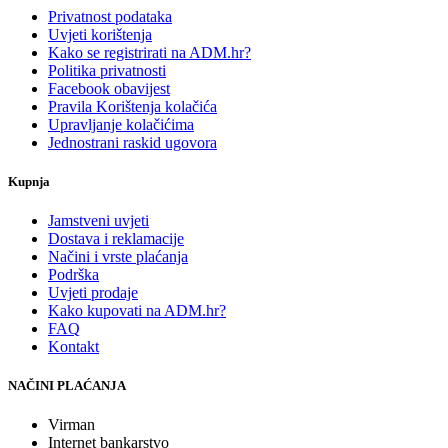
Privatnost podataka
Uvjeti korištenja
Kako se registrirati na ADM.hr?
Politika privatnosti
Facebook obavijest
Pravila Korištenja kolačića
Upravljanje kolačićima
Jednostrani raskid ugovora
Kupnja
Jamstveni uvjeti
Dostava i reklamacije
Načini i vrste plaćanja
Podrška
Uvjeti prodaje
Kako kupovati na ADM.hr?
FAQ
Kontakt
NAČINI PLAĆANJA
Virman
Internet bankarstvo