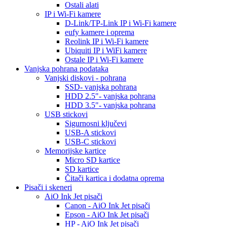
Ostali alati
IP i Wi-Fi kamere
D-Link/TP-Link IP i Wi-Fi kamere
eufy kamere i oprema
Reolink IP i Wi-Fi kamere
Ubiquiti IP i WiFi kamere
Ostale IP i Wi-Fi kamere
Vanjska pohrana podataka
Vanjski diskovi - pohrana
SSD- vanjska pohrana
HDD 2.5"- vanjska pohrana
HDD 3.5"- vanjska pohrana
USB stickovi
Sigurnosni ključevi
USB-A stickovi
USB-C stickovi
Memorijske kartice
Micro SD kartice
SD kartice
Čitači kartica i dodatna oprema
Pisači i skeneri
AiO Ink Jet pisači
Canon - AiO Ink Jet pisači
Epson - AiO Ink Jet pisači
HP - AiO Ink Jet pisači