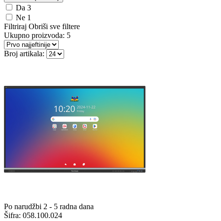
Da
3
Ne
1
Filtriraj
Obriši sve filtere
Ukupno proizvoda:
5
Broj artikala:
Po narudžbi 2 - 5 radna dana
Šifra:
058.100.024