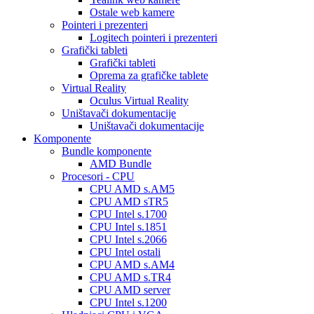
Ostale web kamere
Pointeri i prezenteri
Logitech pointeri i prezenteri
Grafički tableti
Grafički tableti
Oprema za grafičke tablete
Virtual Reality
Oculus Virtual Reality
Uništavači dokumentacije
Uništavači dokumentacije
Komponente
Bundle komponente
AMD Bundle
Procesori - CPU
CPU AMD s.AM5
CPU AMD sTR5
CPU Intel s.1700
CPU Intel s.1851
CPU Intel s.2066
CPU Intel ostali
CPU AMD s.AM4
CPU AMD s.TR4
CPU AMD server
CPU Intel s.1200