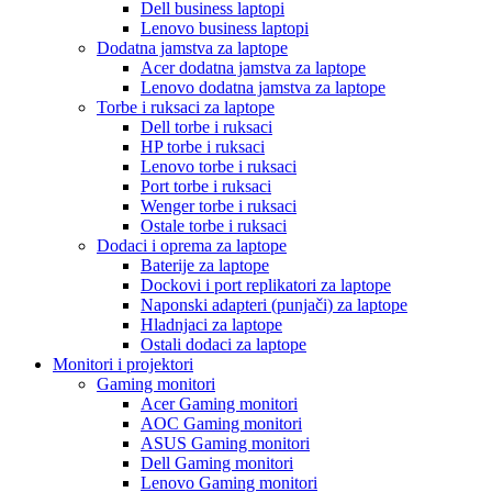
Dell business laptopi
Lenovo business laptopi
Dodatna jamstva za laptope
Acer dodatna jamstva za laptope
Lenovo dodatna jamstva za laptope
Torbe i ruksaci za laptope
Dell torbe i ruksaci
HP torbe i ruksaci
Lenovo torbe i ruksaci
Port torbe i ruksaci
Wenger torbe i ruksaci
Ostale torbe i ruksaci
Dodaci i oprema za laptope
Baterije za laptope
Dockovi i port replikatori za laptope
Naponski adapteri (punjači) za laptope
Hladnjaci za laptope
Ostali dodaci za laptope
Monitori i projektori
Gaming monitori
Acer Gaming monitori
AOC Gaming monitori
ASUS Gaming monitori
Dell Gaming monitori
Lenovo Gaming monitori