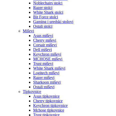
Noblechairs stolci
Razer stolci
White Shark stolci
Bit Force stolci
Gaming i uredski stolovi
Ostali stolci
Miševi
Asus miševi
Cherry miševi
Corsair miševi
Dell miševi
Keychron miševi
MCHOSE miševi
Trust miševi
White Shark miševi
Logitech miševi
Razer miševi
Sharkoon miševi
Ostali miševi
Tipkovnice
Asus tipkovnice
Cherry tipkovnice
Keychron tipkovnice
Mchose tipkovnice
Trust tipkovnice