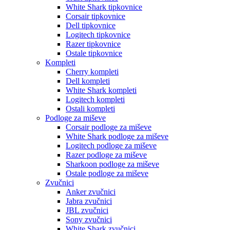
White Shark tipkovnice
Corsair tipkovnice
Dell tipkovnice
Logitech tipkovnice
Razer tipkovnice
Ostale tipkovnice
Kompleti
Cherry kompleti
Dell kompleti
White Shark kompleti
Logitech kompleti
Ostali kompleti
Podloge za miševe
Corsair podloge za miševe
White Shark podloge za miševe
Logitech podloge za miševe
Razer podloge za miševe
Sharkoon podloge za miševe
Ostale podloge za miševe
Zvučnici
Anker zvučnici
Jabra zvučnici
JBL zvučnici
Sony zvučnici
White Shark zvučnici