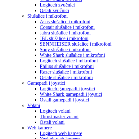
Logitech zvučnici
Ostali zvučnici
Slušalice i mikrofoni
Asus slušalice i mikrofoni
Corsair slušalice i mikrofoni
Jabra slušalice i mikrofoni
JBL slušalice i mikrofoni
SENNHEISER slušalice i mikrofoni
Sony slušalice i mikrofoni
White Shark slušalice i mikrofoni
Logitech slušalice i mikrofoni
Philips slušalice i mikrofoni
Razer slušalice i mikrofoni
Ostale slušalice i mikrofoni
Gamepadi i joystici
Logitech gamepadi i joystici
White Shark gamepadi i joystici
Ostali gamepadi i joystici
Volani
Logitech volani
Thrustmaster volani
Ostali volani
Web kamere
Logitech web kamere
Yealink web kamere