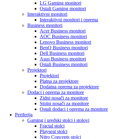
LG Gaming monitori
Ostali Gaming monitori
Interaktivni monitori
Interaktivni monitori i oprema
Business monitori
Acer Business monitori
AOC Business monitori
Lenovo Business monitori
BenQ Business monitori
Dell Business monitori
Asus Business monitori
Ostali Business monitori
Projektori
Projektori
Platna za projektore
Dodatna oprema za projektore
Dodaci i oprema za monitore
Zidni nosači za monitore
Stolni nosači za monitore
Ostali dodaci i oprema za monitore
Periferija
Gaming i uredski stolci i stolovi
Fractal stolci
Playseat stolci
Nitro Concepts stolci