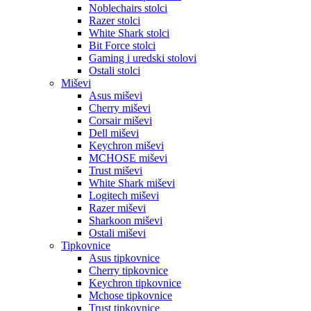
Noblechairs stolci
Razer stolci
White Shark stolci
Bit Force stolci
Gaming i uredski stolovi
Ostali stolci
Miševi
Asus miševi
Cherry miševi
Corsair miševi
Dell miševi
Keychron miševi
MCHOSE miševi
Trust miševi
White Shark miševi
Logitech miševi
Razer miševi
Sharkoon miševi
Ostali miševi
Tipkovnice
Asus tipkovnice
Cherry tipkovnice
Keychron tipkovnice
Mchose tipkovnice
Trust tipkovnice