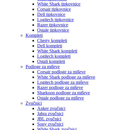
White Shark tipkovnice
Corsair tipkovnice
Dell tipkovnice
Logitech tipkovnice
Razer tipkovnice
Ostale tipkovnice
Kompleti
Cherry kompleti
Dell kompleti
White Shark kompleti
Logitech kompleti
Ostali kompleti
Podloge za miševe
Corsair podloge za miševe
White Shark podloge za miševe
Logitech podloge za miševe
Razer podloge za miševe
Sharkoon podloge za miševe
Ostale podloge za miševe
Zvučnici
Anker zvučnici
Jabra zvučnici
JBL zvučnici
Sony zvučnici
White Shark zvučnici