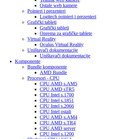
Ostale web kamere
Pointeri i prezenteri
Logitech pointeri i prezenteri
Grafički tableti
Grafički tableti
Oprema za grafičke tablete
Virtual Reality
Oculus Virtual Reality
Uništavači dokumentacije
Uništavači dokumentacije
Komponente
Bundle komponente
AMD Bundle
Procesori - CPU
CPU AMD s.AM5
CPU AMD sTR5
CPU Intel s.1700
CPU Intel s.1851
CPU Intel s.2066
CPU Intel ostali
CPU AMD s.AM4
CPU AMD s.TR4
CPU AMD server
CPU Intel s.1200