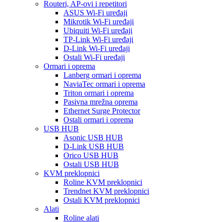
Routeri, AP-ovi i repetitori
ASUS Wi-Fi uređaji
Mikrotik Wi-Fi uređaji
Ubiquiti Wi-Fi uređaji
TP-Link Wi-Fi uređaji
D-Link Wi-Fi uređaji
Ostali Wi-Fi uređaji
Ormari i oprema
Lanberg ormari i oprema
NaviaTec ormari i oprema
Triton ormari i oprema
Pasivna mrežna oprema
Ethernet Surge Protector
Ostali ormari i oprema
USB HUB
Asonic USB HUB
D-Link USB HUB
Orico USB HUB
Ostali USB HUB
KVM preklopnici
Roline KVM preklopnici
Trendnet KVM preklopnici
Ostali KVM preklopnici
Alati
Roline alati