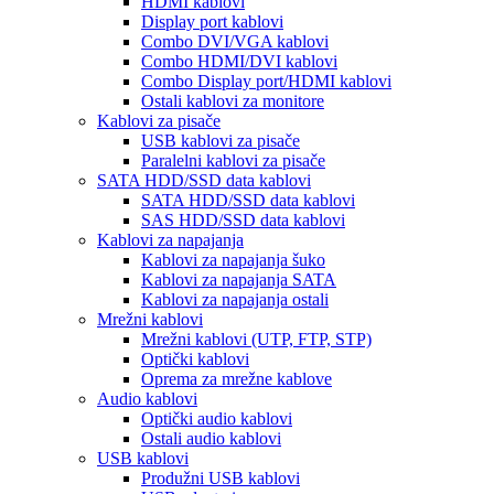
HDMI kablovi
Display port kablovi
Combo DVI/VGA kablovi
Combo HDMI/DVI kablovi
Combo Display port/HDMI kablovi
Ostali kablovi za monitore
Kablovi za pisače
USB kablovi za pisače
Paralelni kablovi za pisače
SATA HDD/SSD data kablovi
SATA HDD/SSD data kablovi
SAS HDD/SSD data kablovi
Kablovi za napajanja
Kablovi za napajanja šuko
Kablovi za napajanja SATA
Kablovi za napajanja ostali
Mrežni kablovi
Mrežni kablovi (UTP, FTP, STP)
Optički kablovi
Oprema za mrežne kablove
Audio kablovi
Optički audio kablovi
Ostali audio kablovi
USB kablovi
Produžni USB kablovi