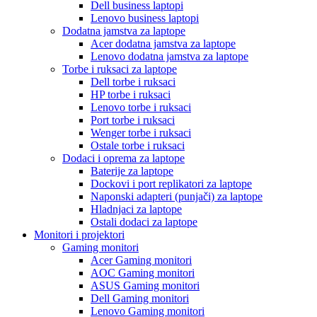
Dell business laptopi
Lenovo business laptopi
Dodatna jamstva za laptope
Acer dodatna jamstva za laptope
Lenovo dodatna jamstva za laptope
Torbe i ruksaci za laptope
Dell torbe i ruksaci
HP torbe i ruksaci
Lenovo torbe i ruksaci
Port torbe i ruksaci
Wenger torbe i ruksaci
Ostale torbe i ruksaci
Dodaci i oprema za laptope
Baterije za laptope
Dockovi i port replikatori za laptope
Naponski adapteri (punjači) za laptope
Hladnjaci za laptope
Ostali dodaci za laptope
Monitori i projektori
Gaming monitori
Acer Gaming monitori
AOC Gaming monitori
ASUS Gaming monitori
Dell Gaming monitori
Lenovo Gaming monitori