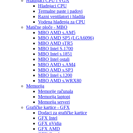
Hladnjaci CPU i VGA
Hladnjaci CPU
Termalne paste i padovi
Razni ventilatori i hladila
Vodena hlađenja za CPU
Matične ploče - MBO
MBO AMD s.AM5
MBO AMD SP5 (LGA6096)
MBO AMD sTR5
MBO Intel S.1700
MBO Intel s.1851
MBO Intel ostali
MBO AMD s.AM4
MBO AMD s.SP3
MBO Intel s.1200
MBO AMD s.WRX80
Memorija
Memorije računala
Memorija laptopi
Memorija serveri
Grafičke kartice - GFX
Dodaci za grafičke kartice
GFX Intel
GFX nVidia
GFX AMD