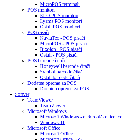
MicroPOS terminali
POS monitori
ELO POS monitori
Iiyama POS monitori
Ostali POS monitori
POS pisači
NaviaTec - POS pisači
MicroPOS - POS pisači
Bixolon - POS pisači
Ostali - POS pisači
POS barcode čitači
Honeywell barcode čitači
Symbol barcode čitači
Ostali barcode čitači
Dodatna oprema za POS
Dodatna oprema za POS
Softver
TeamViewer
TeamViewer
Microsoft Windows
Microsoft Windows - elektroničke licence
Windows 11
Microsoft Office
Microsoft Office
Microsoft Office 365