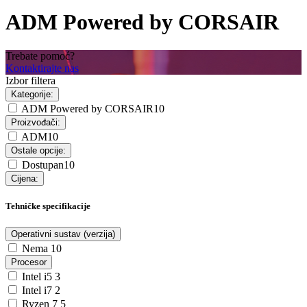
ADM Powered by CORSAIR
Trebate pomoć?
Kontaktirajte nas
Izbor filtera
Kategorije:
ADM Powered by CORSAIR
10
Proizvođači:
ADM
10
Ostale opcije:
Dostupan
10
Cijena:
Tehničke specifikacije
Operativni sustav (verzija)
Nema
10
Procesor
Intel i5
3
Intel i7
2
Ryzen 7
5