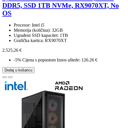
DDR5, SSD 1TB NVMe, RX9070XT, No
OS
Procesor: Intel i5
Memorija (količina): 32GB
Ugrađeni SSD kapacitet: 1TB
Grafička kartica: RX9070XT
2.525,26 €
-5%
Cijena s popustom
Iznos uštede: 126.26 €
Dodaj u košaricu