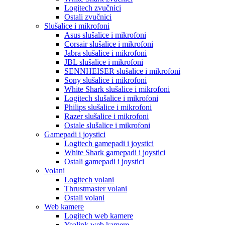
Logitech zvučnici
Ostali zvučnici
Slušalice i mikrofoni
Asus slušalice i mikrofoni
Corsair slušalice i mikrofoni
Jabra slušalice i mikrofoni
JBL slušalice i mikrofoni
SENNHEISER slušalice i mikrofoni
Sony slušalice i mikrofoni
White Shark slušalice i mikrofoni
Logitech slušalice i mikrofoni
Philips slušalice i mikrofoni
Razer slušalice i mikrofoni
Ostale slušalice i mikrofoni
Gamepadi i joystici
Logitech gamepadi i joystici
White Shark gamepadi i joystici
Ostali gamepadi i joystici
Volani
Logitech volani
Thrustmaster volani
Ostali volani
Web kamere
Logitech web kamere
Yealink web kamere