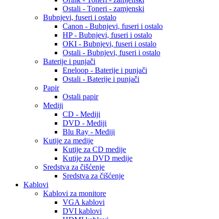
Ostali - Toneri - zamjenski
Bubnjevi, fuseri i ostalo
Canon - Bubnjevi, fuseri i ostalo
HP - Bubnjevi, fuseri i ostalo
OKI - Bubnjevi, fuseri i ostalo
Ostali - Bubnjevi, fuseri i ostalo
Baterije i punjači
Eneloop - Baterije i punjači
Ostali - Baterije i punjači
Papir
Ostali papir
Mediji
CD - Mediji
DVD - Mediji
Blu Ray - Mediji
Kutije za medije
Kutije za CD medije
Kutije za DVD medije
Sredstva za čišćenje
Sredstva za čišćenje
Kablovi
Kablovi za monitore
VGA kablovi
DVI kablovi