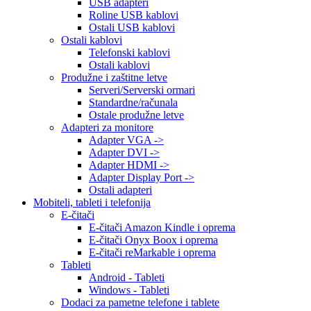
USB adapteri
Roline USB kablovi
Ostali USB kablovi
Ostali kablovi
Telefonski kablovi
Ostali kablovi
Produžne i zaštitne letve
Serveri/Serverski ormari
Standardne/računala
Ostale produžne letve
Adapteri za monitore
Adapter VGA ->
Adapter DVI ->
Adapter HDMI ->
Adapter Display Port ->
Ostali adapteri
Mobiteli, tableti i telefonija
E-čitači
E-čitači Amazon Kindle i oprema
E-čitači Onyx Boox i oprema
E-čitači reMarkable i oprema
Tableti
Android - Tableti
Windows - Tableti
Dodaci za pametne telefone i tablete