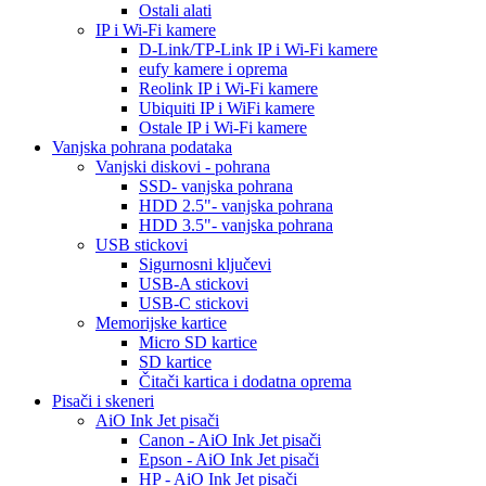
Ostali alati
IP i Wi-Fi kamere
D-Link/TP-Link IP i Wi-Fi kamere
eufy kamere i oprema
Reolink IP i Wi-Fi kamere
Ubiquiti IP i WiFi kamere
Ostale IP i Wi-Fi kamere
Vanjska pohrana podataka
Vanjski diskovi - pohrana
SSD- vanjska pohrana
HDD 2.5"- vanjska pohrana
HDD 3.5"- vanjska pohrana
USB stickovi
Sigurnosni ključevi
USB-A stickovi
USB-C stickovi
Memorijske kartice
Micro SD kartice
SD kartice
Čitači kartica i dodatna oprema
Pisači i skeneri
AiO Ink Jet pisači
Canon - AiO Ink Jet pisači
Epson - AiO Ink Jet pisači
HP - AiO Ink Jet pisači