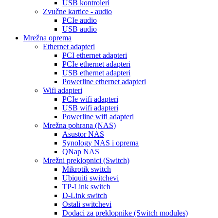
USB kontroleri
Zvučne kartice - audio
PCIe audio
USB audio
Mrežna oprema
Ethernet adapteri
PCI ethernet adapteri
PCIe ethernet adapteri
USB ethernet adapteri
Powerline ethernet adapteri
Wifi adapteri
PCIe wifi adapteri
USB wifi adapteri
Powerline wifi adapteri
Mrežna pohrana (NAS)
Asustor NAS
Synology NAS i oprema
QNap NAS
Mrežni preklopnici (Switch)
Mikrotik switch
Ubiquiti switchevi
TP-Link switch
D-Link switch
Ostali switchevi
Dodaci za preklopnike (Switch modules)