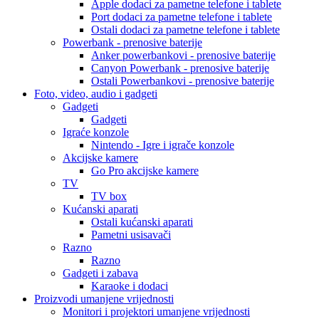
Apple dodaci za pametne telefone i tablete
Port dodaci za pametne telefone i tablete
Ostali dodaci za pametne telefone i tablete
Powerbank - prenosive baterije
Anker powerbankovi - prenosive baterije
Canyon Powerbank - prenosive baterije
Ostali Powerbankovi - prenosive baterije
Foto, video, audio i gadgeti
Gadgeti
Gadgeti
Igraće konzole
Nintendo - Igre i igrače konzole
Akcijske kamere
Go Pro akcijske kamere
TV
TV box
Kućanski aparati
Ostali kućanski aparati
Pametni usisavači
Razno
Razno
Gadgeti i zabava
Karaoke i dodaci
Proizvodi umanjene vrijednosti
Monitori i projektori umanjene vrijednosti