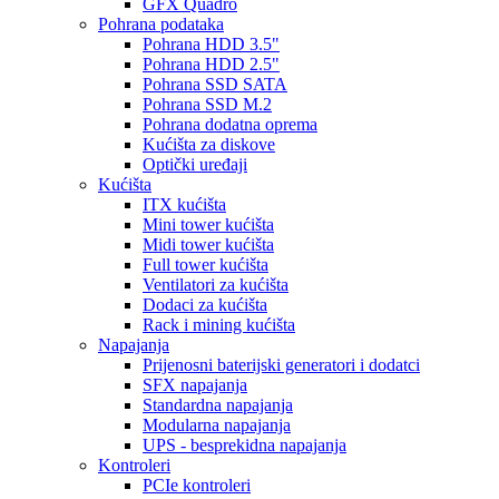
GFX Quadro
Pohrana podataka
Pohrana HDD 3.5"
Pohrana HDD 2.5"
Pohrana SSD SATA
Pohrana SSD M.2
Pohrana dodatna oprema
Kućišta za diskove
Optički uređaji
Kućišta
ITX kućišta
Mini tower kućišta
Midi tower kućišta
Full tower kućišta
Ventilatori za kućišta
Dodaci za kućišta
Rack i mining kućišta
Napajanja
Prijenosni baterijski generatori i dodatci
SFX napajanja
Standardna napajanja
Modularna napajanja
UPS - besprekidna napajanja
Kontroleri
PCIe kontroleri