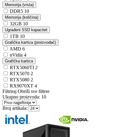
Memorija (vrsta)
DDR5
10
Memorija (količina)
32GB
10
Ugrađeni SSD kapacitet
1TB
10
Grafička kartica (proizvođač)
AMD
6
nVidia
4
Grafička kartica
RTX5060TI
2
RTX5070
2
RTX5080
2
RX9070XT
4
Filtriraj
Obriši sve filtere
Ukupno proizvoda:
10
Broj artikala: