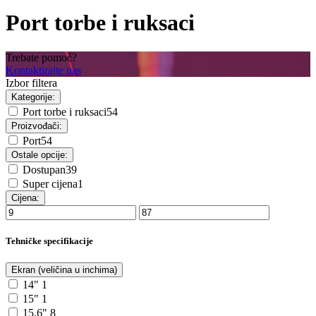
Port torbe i ruksaci
Trebate pomoć?
Kontaktirajte nas
Izbor filtera
Kategorije:
Port torbe i ruksaci
54
Proizvođači:
Port
54
Ostale opcije:
Dostupan
39
Super cijena
1
Cijena:
Tehničke specifikacije
Ekran (veličina u inchima)
14"
1
15"
1
15.6"
8