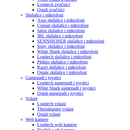
Logitech zvučnici
Ostali zvučnici
Slušalice i mikrofoni
Asus slušalice i mikrofoni
Corsair slušalice i mikrofoni
Jabra slušalice i mikrofoni
JBL slušalice i mikrofoni
SENNHEISER slušalice i mikrofoni
Sony slušalice i mikrofoni
White Shark slušalice i mikrofoni
Logitech slušalice i mikrofoni
Philips slušalice i mikrofoni
Razer slušalice i mikrofoni
Ostale slušalice i mikrofoni
Gamepadi i joystici
Logitech gamepadi i joystici
White Shark gamepadi i joystici
Ostali gamepadi i joystici
Volani
Logitech volani
Thrustmaster volani
Ostali volani
Web kamere
Logitech web kamere
Yealink web kamere