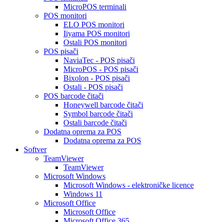
MicroPOS terminali
POS monitori
ELO POS monitori
Iiyama POS monitori
Ostali POS monitori
POS pisači
NaviaTec - POS pisači
MicroPOS - POS pisači
Bixolon - POS pisači
Ostali - POS pisači
POS barcode čitači
Honeywell barcode čitači
Symbol barcode čitači
Ostali barcode čitači
Dodatna oprema za POS
Dodatna oprema za POS
Softver
TeamViewer
TeamViewer
Microsoft Windows
Microsoft Windows - elektroničke licence
Windows 11
Microsoft Office
Microsoft Office
Microsoft Office 365