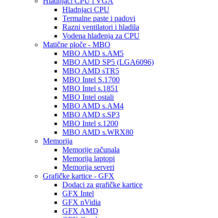
Hladnjaci CPU i VGA
Hladnjaci CPU
Termalne paste i padovi
Razni ventilatori i hladila
Vodena hlađenja za CPU
Matične ploče - MBO
MBO AMD s.AM5
MBO AMD SP5 (LGA6096)
MBO AMD sTR5
MBO Intel S.1700
MBO Intel s.1851
MBO Intel ostali
MBO AMD s.AM4
MBO AMD s.SP3
MBO Intel s.1200
MBO AMD s.WRX80
Memorija
Memorije računala
Memorija laptopi
Memorija serveri
Grafičke kartice - GFX
Dodaci za grafičke kartice
GFX Intel
GFX nVidia
GFX AMD