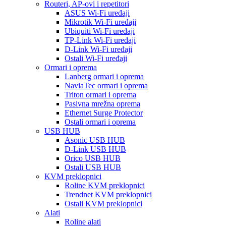
Routeri, AP-ovi i repetitori
ASUS Wi-Fi uređaji
Mikrotik Wi-Fi uređaji
Ubiquiti Wi-Fi uređaji
TP-Link Wi-Fi uređaji
D-Link Wi-Fi uređaji
Ostali Wi-Fi uređaji
Ormari i oprema
Lanberg ormari i oprema
NaviaTec ormari i oprema
Triton ormari i oprema
Pasivna mrežna oprema
Ethernet Surge Protector
Ostali ormari i oprema
USB HUB
Asonic USB HUB
D-Link USB HUB
Orico USB HUB
Ostali USB HUB
KVM preklopnici
Roline KVM preklopnici
Trendnet KVM preklopnici
Ostali KVM preklopnici
Alati
Roline alati