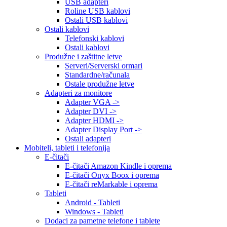
USB adapteri
Roline USB kablovi
Ostali USB kablovi
Ostali kablovi
Telefonski kablovi
Ostali kablovi
Produžne i zaštitne letve
Serveri/Serverski ormari
Standardne/računala
Ostale produžne letve
Adapteri za monitore
Adapter VGA ->
Adapter DVI ->
Adapter HDMI ->
Adapter Display Port ->
Ostali adapteri
Mobiteli, tableti i telefonija
E-čitači
E-čitači Amazon Kindle i oprema
E-čitači Onyx Boox i oprema
E-čitači reMarkable i oprema
Tableti
Android - Tableti
Windows - Tableti
Dodaci za pametne telefone i tablete