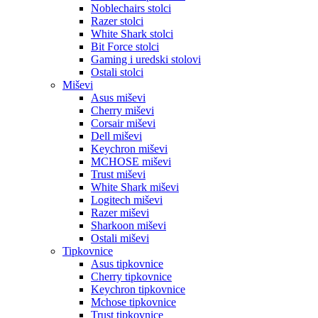
Noblechairs stolci
Razer stolci
White Shark stolci
Bit Force stolci
Gaming i uredski stolovi
Ostali stolci
Miševi
Asus miševi
Cherry miševi
Corsair miševi
Dell miševi
Keychron miševi
MCHOSE miševi
Trust miševi
White Shark miševi
Logitech miševi
Razer miševi
Sharkoon miševi
Ostali miševi
Tipkovnice
Asus tipkovnice
Cherry tipkovnice
Keychron tipkovnice
Mchose tipkovnice
Trust tipkovnice