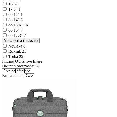
16"
4
17.3"
1
do 12"
1
do 14"
8
do 15.6"
16
do 16"
7
do 17.3"
7
Vrsta (torba ili ruksak)
Navlaka
8
Ruksak
21
Torba
25
Filtriraj
Obriši sve filtere
Ukupno proizvoda:
54
Broj artikala: