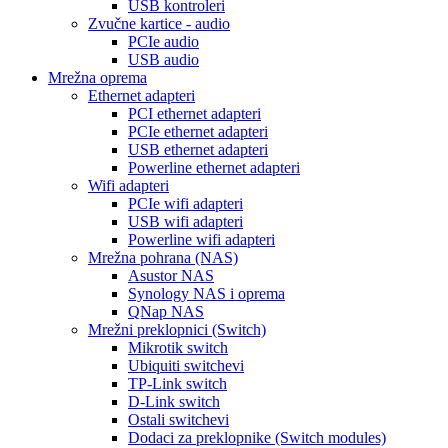
USB kontroleri
Zvučne kartice - audio
PCIe audio
USB audio
Mrežna oprema
Ethernet adapteri
PCI ethernet adapteri
PCIe ethernet adapteri
USB ethernet adapteri
Powerline ethernet adapteri
Wifi adapteri
PCIe wifi adapteri
USB wifi adapteri
Powerline wifi adapteri
Mrežna pohrana (NAS)
Asustor NAS
Synology NAS i oprema
QNap NAS
Mrežni preklopnici (Switch)
Mikrotik switch
Ubiquiti switchevi
TP-Link switch
D-Link switch
Ostali switchevi
Dodaci za preklopnike (Switch modules)