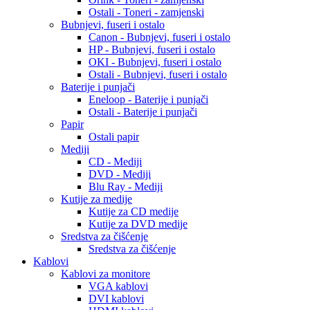
Ostali - Toneri - zamjenski
Bubnjevi, fuseri i ostalo
Canon - Bubnjevi, fuseri i ostalo
HP - Bubnjevi, fuseri i ostalo
OKI - Bubnjevi, fuseri i ostalo
Ostali - Bubnjevi, fuseri i ostalo
Baterije i punjači
Eneloop - Baterije i punjači
Ostali - Baterije i punjači
Papir
Ostali papir
Mediji
CD - Mediji
DVD - Mediji
Blu Ray - Mediji
Kutije za medije
Kutije za CD medije
Kutije za DVD medije
Sredstva za čišćenje
Sredstva za čišćenje
Kablovi
Kablovi za monitore
VGA kablovi
DVI kablovi