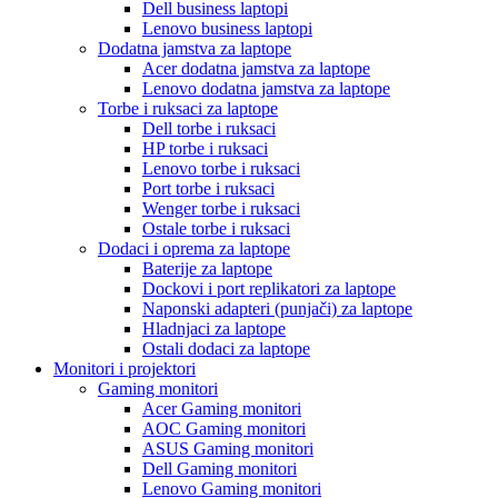
Dell business laptopi
Lenovo business laptopi
Dodatna jamstva za laptope
Acer dodatna jamstva za laptope
Lenovo dodatna jamstva za laptope
Torbe i ruksaci za laptope
Dell torbe i ruksaci
HP torbe i ruksaci
Lenovo torbe i ruksaci
Port torbe i ruksaci
Wenger torbe i ruksaci
Ostale torbe i ruksaci
Dodaci i oprema za laptope
Baterije za laptope
Dockovi i port replikatori za laptope
Naponski adapteri (punjači) za laptope
Hladnjaci za laptope
Ostali dodaci za laptope
Monitori i projektori
Gaming monitori
Acer Gaming monitori
AOC Gaming monitori
ASUS Gaming monitori
Dell Gaming monitori
Lenovo Gaming monitori