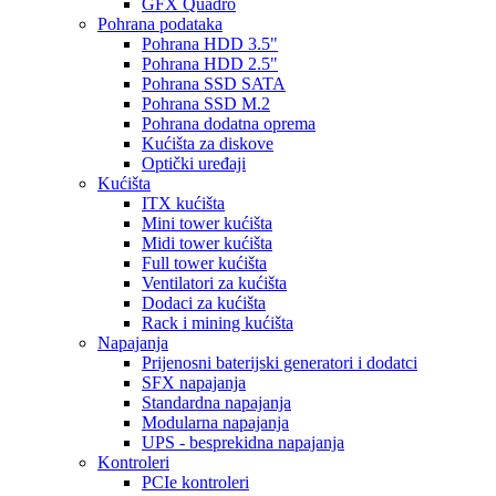
GFX Quadro
Pohrana podataka
Pohrana HDD 3.5"
Pohrana HDD 2.5"
Pohrana SSD SATA
Pohrana SSD M.2
Pohrana dodatna oprema
Kućišta za diskove
Optički uređaji
Kućišta
ITX kućišta
Mini tower kućišta
Midi tower kućišta
Full tower kućišta
Ventilatori za kućišta
Dodaci za kućišta
Rack i mining kućišta
Napajanja
Prijenosni baterijski generatori i dodatci
SFX napajanja
Standardna napajanja
Modularna napajanja
UPS - besprekidna napajanja
Kontroleri
PCIe kontroleri