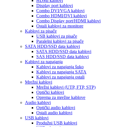
HDMI kablovi
Display port kablovi
Combo DVI/VGA kablovi
Combo HDMI/DVI kablovi
Combo Display port/HDMI kablovi
Ostali kablovi za monitore
Kablovi za pisače
USB kablovi za pisače
Paralelni kablovi za pisače
SATA HDD/SSD data kablovi
SATA HDD/SSD data kablovi
SAS HDD/SSD data kablovi
Kablovi za napajanja
Kablovi za napajanja šuko
Kablovi za napajanja SATA
Kablovi za napajanja ostali
Mrežni kablovi
Mrežni kablovi (UTP, FTP, STP)
Optički kablovi
Oprema za mrežne kablove
Audio kablovi
Optički audio kablovi
Ostali audio kablovi
USB kablovi
Produžni USB kablovi