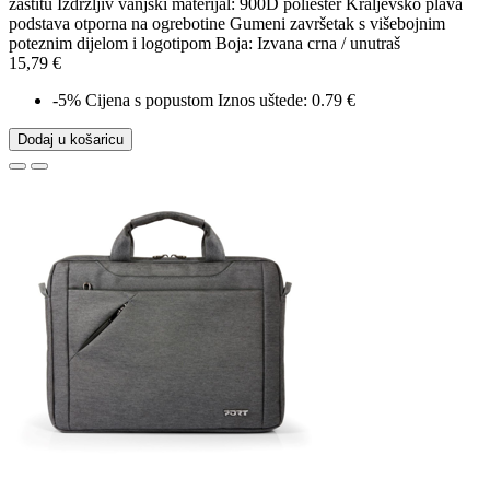
zaštitu Izdržljiv vanjski materijal: 900D poliester Kraljevsko plava
podstava otporna na ogrebotine Gumeni završetak s višebojnim
poteznim dijelom i logotipom Boja: Izvana crna / unutraš
15,79 €
-5%
Cijena s popustom
Iznos uštede: 0.79 €
Dodaj u košaricu