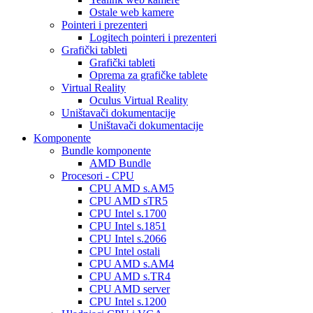
Ostale web kamere
Pointeri i prezenteri
Logitech pointeri i prezenteri
Grafički tableti
Grafički tableti
Oprema za grafičke tablete
Virtual Reality
Oculus Virtual Reality
Uništavači dokumentacije
Uništavači dokumentacije
Komponente
Bundle komponente
AMD Bundle
Procesori - CPU
CPU AMD s.AM5
CPU AMD sTR5
CPU Intel s.1700
CPU Intel s.1851
CPU Intel s.2066
CPU Intel ostali
CPU AMD s.AM4
CPU AMD s.TR4
CPU AMD server
CPU Intel s.1200