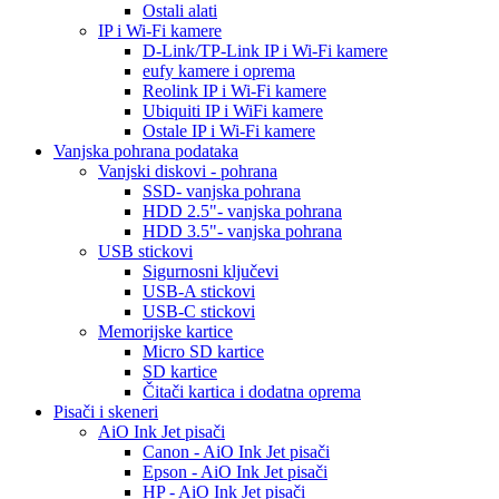
Ostali alati
IP i Wi-Fi kamere
D-Link/TP-Link IP i Wi-Fi kamere
eufy kamere i oprema
Reolink IP i Wi-Fi kamere
Ubiquiti IP i WiFi kamere
Ostale IP i Wi-Fi kamere
Vanjska pohrana podataka
Vanjski diskovi - pohrana
SSD- vanjska pohrana
HDD 2.5"- vanjska pohrana
HDD 3.5"- vanjska pohrana
USB stickovi
Sigurnosni ključevi
USB-A stickovi
USB-C stickovi
Memorijske kartice
Micro SD kartice
SD kartice
Čitači kartica i dodatna oprema
Pisači i skeneri
AiO Ink Jet pisači
Canon - AiO Ink Jet pisači
Epson - AiO Ink Jet pisači
HP - AiO Ink Jet pisači