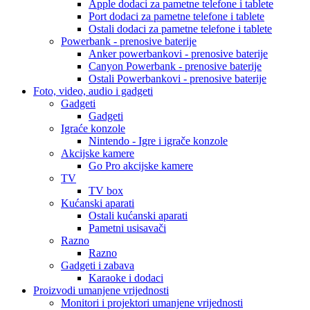
Apple dodaci za pametne telefone i tablete
Port dodaci za pametne telefone i tablete
Ostali dodaci za pametne telefone i tablete
Powerbank - prenosive baterije
Anker powerbankovi - prenosive baterije
Canyon Powerbank - prenosive baterije
Ostali Powerbankovi - prenosive baterije
Foto, video, audio i gadgeti
Gadgeti
Gadgeti
Igraće konzole
Nintendo - Igre i igrače konzole
Akcijske kamere
Go Pro akcijske kamere
TV
TV box
Kućanski aparati
Ostali kućanski aparati
Pametni usisavači
Razno
Razno
Gadgeti i zabava
Karaoke i dodaci
Proizvodi umanjene vrijednosti
Monitori i projektori umanjene vrijednosti