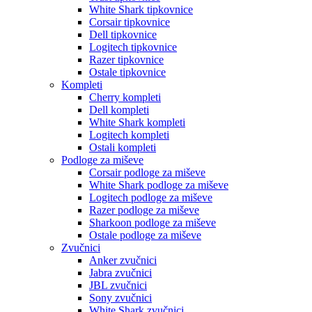
White Shark tipkovnice
Corsair tipkovnice
Dell tipkovnice
Logitech tipkovnice
Razer tipkovnice
Ostale tipkovnice
Kompleti
Cherry kompleti
Dell kompleti
White Shark kompleti
Logitech kompleti
Ostali kompleti
Podloge za miševe
Corsair podloge za miševe
White Shark podloge za miševe
Logitech podloge za miševe
Razer podloge za miševe
Sharkoon podloge za miševe
Ostale podloge za miševe
Zvučnici
Anker zvučnici
Jabra zvučnici
JBL zvučnici
Sony zvučnici
White Shark zvučnici