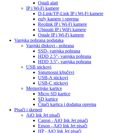
Ostali alati
IP i Wi-Fi kamere
D-Link/TP-Link IP i Wi-Fi kamere
eufy kamere i oprema
Reolink IP i Wi-Fi kamere
Ubiquiti IP i WiFi kamere
Ostale IP i Wi-Fi kamere
Vanjska pohrana podataka
Vanjski diskovi - pohrana
SSD- vanjska pohrana
HDD 2.5"- vanjska pohrana
HDD 3.5"- vanjska pohrana
USB stickovi
Sigurnosni ključevi
USB-A stickovi
USB-C stickovi
Memorijske kartice
Micro SD kartice
SD kartice
Čitači kartica i dodatna oprema
Pisači i skeneri
AiO Ink Jet pisači
Canon - AiO Ink Jet pisači
Epson - AiO Ink Jet pisači
HP - AiO Ink Jet pisači