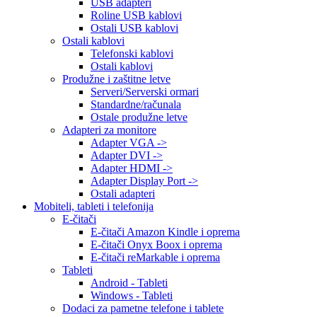
USB adapteri
Roline USB kablovi
Ostali USB kablovi
Ostali kablovi
Telefonski kablovi
Ostali kablovi
Produžne i zaštitne letve
Serveri/Serverski ormari
Standardne/računala
Ostale produžne letve
Adapteri za monitore
Adapter VGA ->
Adapter DVI ->
Adapter HDMI ->
Adapter Display Port ->
Ostali adapteri
Mobiteli, tableti i telefonija
E-čitači
E-čitači Amazon Kindle i oprema
E-čitači Onyx Boox i oprema
E-čitači reMarkable i oprema
Tableti
Android - Tableti
Windows - Tableti
Dodaci za pametne telefone i tablete