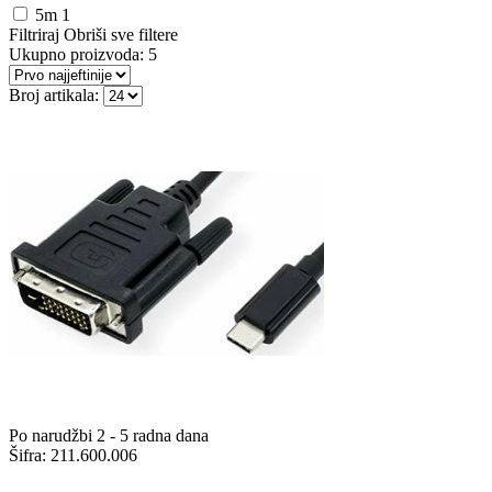
5m
1
Filtriraj
Obriši sve filtere
Ukupno proizvoda:
5
Broj artikala:
Po narudžbi 2 - 5 radna dana
Šifra:
211.600.006