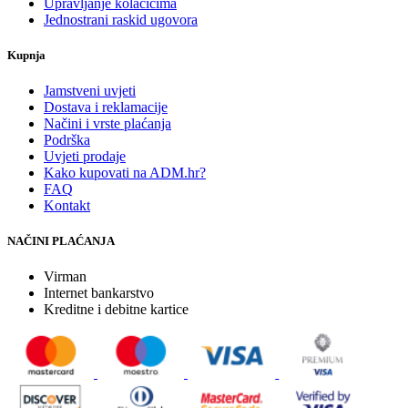
Upravljanje kolačićima
Jednostrani raskid ugovora
Kupnja
Jamstveni uvjeti
Dostava i reklamacije
Načini i vrste plaćanja
Podrška
Uvjeti prodaje
Kako kupovati na ADM.hr?
FAQ
Kontakt
NAČINI PLAĆANJA
Virman
Internet bankarstvo
Kreditne i debitne kartice