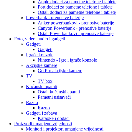
Apple dodaci za pametne telefone i tablete
Port dodaci za pametne telefone i tablete
Ostali dodaci za pametne telefone i tablete
Powerbank - prenosive baterije
Anker powerbankovi - prenosive baterije
Canyon Powerbank - prenosive baterije
Ostali Powerbankovi - prenosive baterije
Foto, video, audio i gadgeti
Gadgeti
Gadgeti
Igraće konzole
Nintendo - Igre i igrače konzole
Akcijske kamere
Go Pro akcijske kamere
TV
TV box
Kućanski aparati
Ostali kućanski aparati
Pametni usisavači
Razno
Razno
Gadgeti i zabava
Karaoke i dodaci
Proizvodi umanjene vrijednosti
Monitori i projektori umanjene vrijednosti