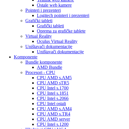
Ostale web kamere
Pointeri i prezenteri
Logitech pointeri i prezenteri
Grafički tableti
Grafički tableti
Oprema za grafičke tablete
Virtual Reality
Oculus Virtual Reality
Uništavači dokumentacije
Uništavači dokumentacije
Komponente
Bundle komponente
AMD Bundle
Procesori - CPU
CPU AMD s.AM5
CPU AMD sTR5
CPU Intel s.1700
CPU Intel s.1851
CPU Intel s.2066
CPU Intel ostali
CPU AMD s.AM4
CPU AMD s.TR4
CPU AMD server
CPU Intel s.1200