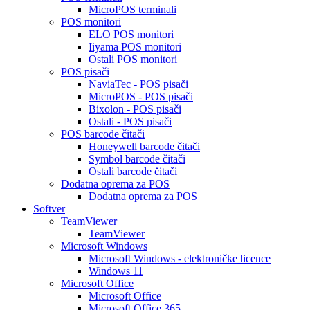
MicroPOS terminali
POS monitori
ELO POS monitori
Iiyama POS monitori
Ostali POS monitori
POS pisači
NaviaTec - POS pisači
MicroPOS - POS pisači
Bixolon - POS pisači
Ostali - POS pisači
POS barcode čitači
Honeywell barcode čitači
Symbol barcode čitači
Ostali barcode čitači
Dodatna oprema za POS
Dodatna oprema za POS
Softver
TeamViewer
TeamViewer
Microsoft Windows
Microsoft Windows - elektroničke licence
Windows 11
Microsoft Office
Microsoft Office
Microsoft Office 365