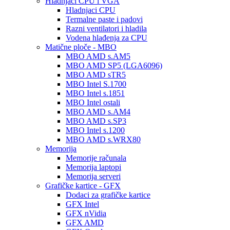
Hladnjaci CPU i VGA
Hladnjaci CPU
Termalne paste i padovi
Razni ventilatori i hladila
Vodena hlađenja za CPU
Matične ploče - MBO
MBO AMD s.AM5
MBO AMD SP5 (LGA6096)
MBO AMD sTR5
MBO Intel S.1700
MBO Intel s.1851
MBO Intel ostali
MBO AMD s.AM4
MBO AMD s.SP3
MBO Intel s.1200
MBO AMD s.WRX80
Memorija
Memorije računala
Memorija laptopi
Memorija serveri
Grafičke kartice - GFX
Dodaci za grafičke kartice
GFX Intel
GFX nVidia
GFX AMD