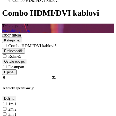
Combo HDMI/DVI kablovi
Combo HDMI/DVI kablovi
Trebate pomoć?
Kontaktirajte nas
Izbor filtera
Kategorije:
Combo HDMI/DVI kablovi
5
Proizvođači:
Roline
5
Ostale opcije:
Dostupan
1
Cijena:
Tehničke specifikacije
Duljina
1m
1
2m
2
3m
1