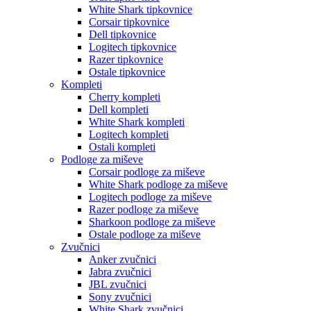
White Shark tipkovnice
Corsair tipkovnice
Dell tipkovnice
Logitech tipkovnice
Razer tipkovnice
Ostale tipkovnice
Kompleti
Cherry kompleti
Dell kompleti
White Shark kompleti
Logitech kompleti
Ostali kompleti
Podloge za miševe
Corsair podloge za miševe
White Shark podloge za miševe
Logitech podloge za miševe
Razer podloge za miševe
Sharkoon podloge za miševe
Ostale podloge za miševe
Zvučnici
Anker zvučnici
Jabra zvučnici
JBL zvučnici
Sony zvučnici
White Shark zvučnici