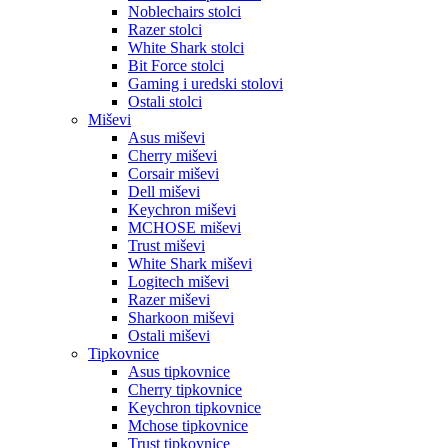
Noblechairs stolci
Razer stolci
White Shark stolci
Bit Force stolci
Gaming i uredski stolovi
Ostali stolci
Miševi
Asus miševi
Cherry miševi
Corsair miševi
Dell miševi
Keychron miševi
MCHOSE miševi
Trust miševi
White Shark miševi
Logitech miševi
Razer miševi
Sharkoon miševi
Ostali miševi
Tipkovnice
Asus tipkovnice
Cherry tipkovnice
Keychron tipkovnice
Mchose tipkovnice
Trust tipkovnice