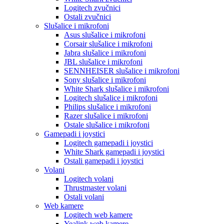
Logitech zvučnici
Ostali zvučnici
Slušalice i mikrofoni
Asus slušalice i mikrofoni
Corsair slušalice i mikrofoni
Jabra slušalice i mikrofoni
JBL slušalice i mikrofoni
SENNHEISER slušalice i mikrofoni
Sony slušalice i mikrofoni
White Shark slušalice i mikrofoni
Logitech slušalice i mikrofoni
Philips slušalice i mikrofoni
Razer slušalice i mikrofoni
Ostale slušalice i mikrofoni
Gamepadi i joystici
Logitech gamepadi i joystici
White Shark gamepadi i joystici
Ostali gamepadi i joystici
Volani
Logitech volani
Thrustmaster volani
Ostali volani
Web kamere
Logitech web kamere
Yealink web kamere