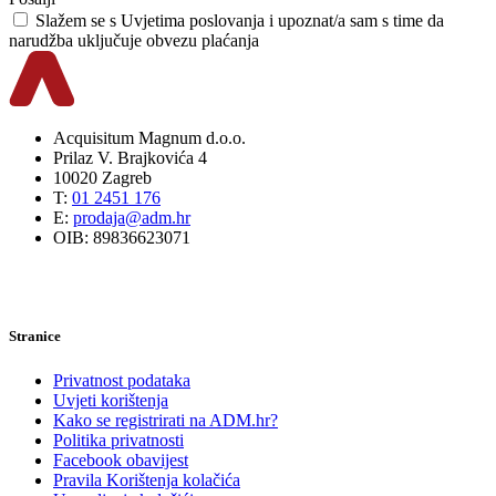
Slažem se s
Uvjetima poslovanja
i upoznat/a sam s time da
narudžba uključuje obvezu plaćanja
Acquisitum Magnum d.o.o.
Prilaz V. Brajkovića 4
10020 Zagreb
T:
01 2451 176
E:
prodaja@adm.hr
OIB: 89836623071
Stranice
Privatnost podataka
Uvjeti korištenja
Kako se registrirati na ADM.hr?
Politika privatnosti
Facebook obavijest
Pravila Korištenja kolačića