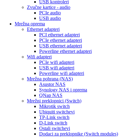
USB kontroleri
Zvučne kartice - audio
PCIe audio
USB audio
Mrežna oprema
Ethernet adapteri
PCI ethernet adapteri
PCIe ethernet adapteri
USB ethernet adapteri
Powerline ethernet adapteri
Wifi adapteri
PCIe wifi adapteri
USB wifi adapteri
Powerline wifi adapteri
Mrežna pohrana (NAS)
Asustor NAS
Synology NAS i oprema
QNap NAS
Mrežni preklopnici (Switch)
Mikrotik switch
Ubiquiti switchevi
TP-Link switch
D-Link switch
Ostali switchevi
Dodaci za preklopnike (Switch modules)