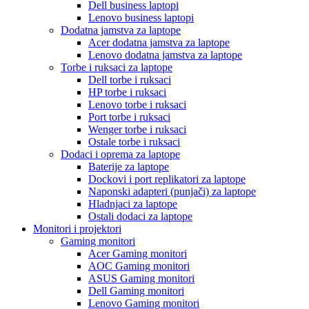
Dell business laptopi
Lenovo business laptopi
Dodatna jamstva za laptope
Acer dodatna jamstva za laptope
Lenovo dodatna jamstva za laptope
Torbe i ruksaci za laptope
Dell torbe i ruksaci
HP torbe i ruksaci
Lenovo torbe i ruksaci
Port torbe i ruksaci
Wenger torbe i ruksaci
Ostale torbe i ruksaci
Dodaci i oprema za laptope
Baterije za laptope
Dockovi i port replikatori za laptope
Naponski adapteri (punjači) za laptope
Hladnjaci za laptope
Ostali dodaci za laptope
Monitori i projektori
Gaming monitori
Acer Gaming monitori
AOC Gaming monitori
ASUS Gaming monitori
Dell Gaming monitori
Lenovo Gaming monitori