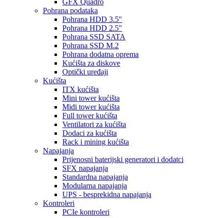
GFX Quadro
Pohrana podataka
Pohrana HDD 3.5"
Pohrana HDD 2.5"
Pohrana SSD SATA
Pohrana SSD M.2
Pohrana dodatna oprema
Kućišta za diskove
Optički uređaji
Kućišta
ITX kućišta
Mini tower kućišta
Midi tower kućišta
Full tower kućišta
Ventilatori za kućišta
Dodaci za kućišta
Rack i mining kućišta
Napajanja
Prijenosni baterijski generatori i dodatci
SFX napajanja
Standardna napajanja
Modularna napajanja
UPS - besprekidna napajanja
Kontroleri
PCIe kontroleri