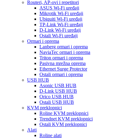
Routeri, AP-ovi i repetitori
ASUS Wi-Fi uređaji
Mikrotik Wi-Fi uređaji
Ubiquiti Wi-Fi uređaji
TP-Link Wi-Fi uređaji
D-Link Wi-Fi uređaji
Ostali Wi-Fi uređaji
Ormari i oprema
Lanberg ormari i oprema
NaviaTec ormari i oprema
Triton ormari i oprema
Pasivna mrežna oprema
Ethernet Surge Protector
Ostali ormari i oprema
USB HUB
Asonic USB HUB
D-Link USB HUB
Orico USB HUB
Ostali USB HUB
KVM preklopnici
Roline KVM preklopnici
Trendnet KVM preklopnici
Ostali KVM preklopnici
Alati
Roline alati