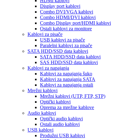
HDMI kablovi
Display port kablovi
Combo DVI/VGA kablovi
Combo HDMI/DVI kablovi
Combo Display port/HDMI kablovi
Ostali kablovi za monitore
Kablovi za pisače
USB kablovi za pisače
Paralelni kablovi za pisače
SATA HDD/SSD data kablovi
SATA HDD/SSD data kablovi
SAS HDD/SSD data kablovi
Kablovi za napajanja
Kablovi za napajanja šuko
Kablovi za napajanja SATA
Kablovi za napajanja ostali
Mrežni kablovi
Mrežni kablovi (UTP, FTP, STP)
Optički kablovi
Oprema za mrežne kablove
Audio kablovi
Optički audio kablovi
Ostali audio kablovi
USB kablovi
Produžni USB kablovi