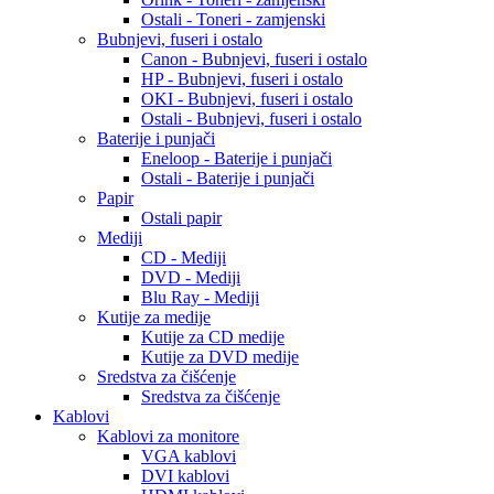
Ostali - Toneri - zamjenski
Bubnjevi, fuseri i ostalo
Canon - Bubnjevi, fuseri i ostalo
HP - Bubnjevi, fuseri i ostalo
OKI - Bubnjevi, fuseri i ostalo
Ostali - Bubnjevi, fuseri i ostalo
Baterije i punjači
Eneloop - Baterije i punjači
Ostali - Baterije i punjači
Papir
Ostali papir
Mediji
CD - Mediji
DVD - Mediji
Blu Ray - Mediji
Kutije za medije
Kutije za CD medije
Kutije za DVD medije
Sredstva za čišćenje
Sredstva za čišćenje
Kablovi
Kablovi za monitore
VGA kablovi
DVI kablovi