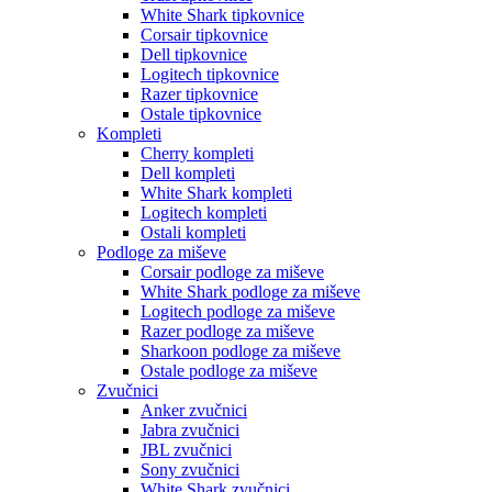
White Shark tipkovnice
Corsair tipkovnice
Dell tipkovnice
Logitech tipkovnice
Razer tipkovnice
Ostale tipkovnice
Kompleti
Cherry kompleti
Dell kompleti
White Shark kompleti
Logitech kompleti
Ostali kompleti
Podloge za miševe
Corsair podloge za miševe
White Shark podloge za miševe
Logitech podloge za miševe
Razer podloge za miševe
Sharkoon podloge za miševe
Ostale podloge za miševe
Zvučnici
Anker zvučnici
Jabra zvučnici
JBL zvučnici
Sony zvučnici
White Shark zvučnici