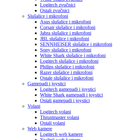
Logitech zvučnici
Ostali zvučnici
Slušalice i mikrofoni
Asus slušalice i mikrofoni
Corsair slušalice i mikrofoni
Jabra slušalice i mikrofoni
JBL slušalice i mikrofoni
SENNHEISER slušalice i mikrofoni
Sony slušalice i mikrofoni
White Shark slušalice i mikrofoni
Logitech slušalice i mikrofoni
Philips slušalice i mikrofoni
Razer slušalice i mikrofoni
Ostale slušalice i mikrofoni
Gamepadi i joystici
Logitech gamepadi i joystici
White Shark gamepadi i joystici
Ostali gamepadi i joystici
Volani
Logitech volani
Thrustmaster volani
Ostali volani
Web kamere
Logitech web kamere
Yealink web kamere