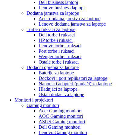
Dell business laptopi
Lenovo business laptopi
Dodatna jamstva za laptope
Acer dodatna jamstva za laptope
Lenovo dodatna jamstva za laptope
Torbe i ruksaci za laptope
Dell torbe i ruksaci
HP torbe i ruksaci
Lenovo torbe i ruksaci
Port torbe i ruksaci
Wenger torbe i ruksaci
Ostale torbe i ruksaci
Dodaci i oprema za laptope
Baterije za laptope
Dockovi i port replikatori za laptope
Naponski adapteri (punjači) za laptope
Hladnjaci za laptope
Ostali dodaci za laptope
Monitori i projektori
Gaming monitori
Acer Gaming monitori
AOC Gaming monitori
ASUS Gaming monitori
Dell Gaming monitori
Lenovo Gaming monitori