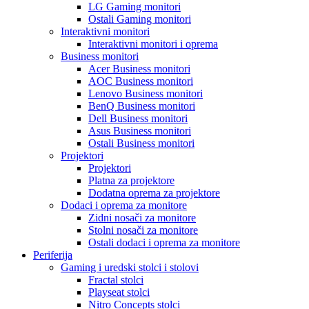
LG Gaming monitori
Ostali Gaming monitori
Interaktivni monitori
Interaktivni monitori i oprema
Business monitori
Acer Business monitori
AOC Business monitori
Lenovo Business monitori
BenQ Business monitori
Dell Business monitori
Asus Business monitori
Ostali Business monitori
Projektori
Projektori
Platna za projektore
Dodatna oprema za projektore
Dodaci i oprema za monitore
Zidni nosači za monitore
Stolni nosači za monitore
Ostali dodaci i oprema za monitore
Periferija
Gaming i uredski stolci i stolovi
Fractal stolci
Playseat stolci
Nitro Concepts stolci