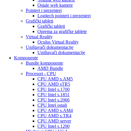
Ostale web kamere
Pointeri i prezenteri
Logitech pointeri i prezenteri
Grafički tableti
Grafički tableti
Oprema za grafičke tablete
Virtual Reality
Oculus Virtual Reality
Uništavači dokumentacije
Uništavači dokumentacije
Komponente
Bundle komponente
AMD Bundle
Procesori - CPU
CPU AMD s.AM5
CPU AMD sTR5
CPU Intel s.1700
CPU Intel s.1851
CPU Intel s.2066
CPU Intel ostali
CPU AMD s.AM4
CPU AMD s.TR4
CPU AMD server
CPU Intel s.1200