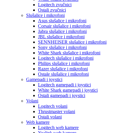
Logitech zvučnici
Ostali zvučnici
Slušalice i mikrofoni
Asus slušalice i mikrofoni
Corsair slušalice i mikrofoni
Jabra slušalice i mikrofoni
JBL slušalice i mikrofoni
SENNHEISER slušalice i mikrofoni
Sony slušalice i mikrofoni
White Shark slušalice i mikrofoni
Logitech slušalice i mikrofoni
Philips slušalice i mikrofoni
Razer slušalice i mikrofoni
Ostale slušalice i mikrofoni
Gamepadi i joystici
Logitech gamepadi i joystici
White Shark gamepadi i joystici
Ostali gamepadi i joystici
Volani
Logitech volani
Thrustmaster volani
Ostali volani
Web kamere
Logitech web kamere
Yealink web kamere