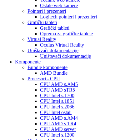
Ostale web kamere
Pointeri i prezenteri
Logitech pointeri i prezenteri
Grafički tableti
Grafički tableti
Oprema za grafičke tablete
Virtual Reality
Oculus Virtual Reality
Uništavači dokumentacije
Uništavači dokumentacije
Komponente
Bundle komponente
AMD Bundle
Procesori - CPU
CPU AMD s.AM5
CPU AMD sTR5
CPU Intel s.1700
CPU Intel s.1851
CPU Intel s.2066
CPU Intel ostali
CPU AMD s.AM4
CPU AMD s.TR4
CPU AMD server
CPU Intel s.1200