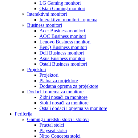
LG Gaming monitori
Ostali Gaming monitori
Interaktivni monitori
Interaktivni monitori i oprema
Business monitori
Acer Business monitori
AOC Business monitori
Lenovo Business monitori
BenQ Business monitori
Dell Business monitori
Asus Business monitori
Ostali Business monitori
Projektori
Projektori
Platna za projektore
Dodatna oprema za projektore
Dodaci i oprema za monitore
Zidni nosači za monitore
Stolni nosači za monitore
Ostali dodaci i oprema za monitore
Periferija
Gaming i uredski stolci i stolovi
Fractal stolci
Playseat stolci
Nitro Concepts stolci