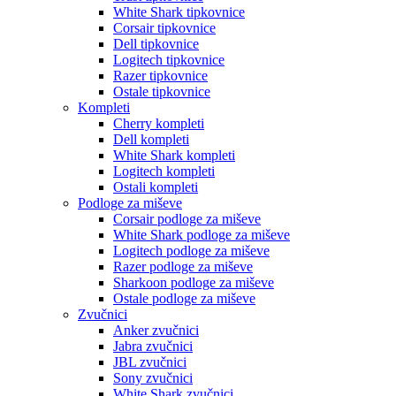
White Shark tipkovnice
Corsair tipkovnice
Dell tipkovnice
Logitech tipkovnice
Razer tipkovnice
Ostale tipkovnice
Kompleti
Cherry kompleti
Dell kompleti
White Shark kompleti
Logitech kompleti
Ostali kompleti
Podloge za miševe
Corsair podloge za miševe
White Shark podloge za miševe
Logitech podloge za miševe
Razer podloge za miševe
Sharkoon podloge za miševe
Ostale podloge za miševe
Zvučnici
Anker zvučnici
Jabra zvučnici
JBL zvučnici
Sony zvučnici
White Shark zvučnici