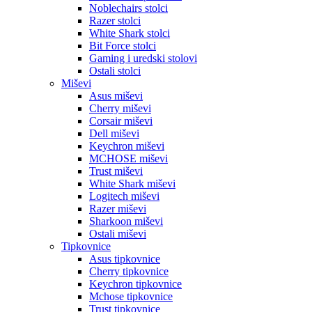
Noblechairs stolci
Razer stolci
White Shark stolci
Bit Force stolci
Gaming i uredski stolovi
Ostali stolci
Miševi
Asus miševi
Cherry miševi
Corsair miševi
Dell miševi
Keychron miševi
MCHOSE miševi
Trust miševi
White Shark miševi
Logitech miševi
Razer miševi
Sharkoon miševi
Ostali miševi
Tipkovnice
Asus tipkovnice
Cherry tipkovnice
Keychron tipkovnice
Mchose tipkovnice
Trust tipkovnice