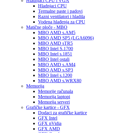
Hladnjaci CPU i VGA
Hladnjaci CPU
Termalne paste i padovi
Razni ventilatori i hladila
Vodena hlađenja za CPU
Matične ploče - MBO
MBO AMD s.AM5
MBO AMD SP5 (LGA6096)
MBO AMD sTR5
MBO Intel S.1700
MBO Intel s.1851
MBO Intel ostali
MBO AMD s.AM4
MBO AMD s.SP3
MBO Intel s.1200
MBO AMD s.WRX80
Memorija
Memorije računala
Memorija laptopi
Memorija serveri
Grafičke kartice - GFX
Dodaci za grafičke kartice
GFX Intel
GFX nVidia
GFX AMD