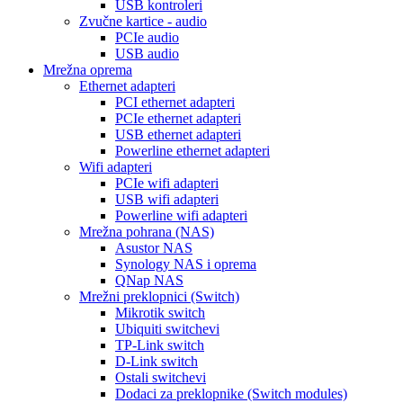
USB kontroleri
Zvučne kartice - audio
PCIe audio
USB audio
Mrežna oprema
Ethernet adapteri
PCI ethernet adapteri
PCIe ethernet adapteri
USB ethernet adapteri
Powerline ethernet adapteri
Wifi adapteri
PCIe wifi adapteri
USB wifi adapteri
Powerline wifi adapteri
Mrežna pohrana (NAS)
Asustor NAS
Synology NAS i oprema
QNap NAS
Mrežni preklopnici (Switch)
Mikrotik switch
Ubiquiti switchevi
TP-Link switch
D-Link switch
Ostali switchevi
Dodaci za preklopnike (Switch modules)