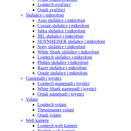
Logitech zvučnici
Ostali zvučnici
Slušalice i mikrofoni
Asus slušalice i mikrofoni
Corsair slušalice i mikrofoni
Jabra slušalice i mikrofoni
JBL slušalice i mikrofoni
SENNHEISER slušalice i mikrofoni
Sony slušalice i mikrofoni
White Shark slušalice i mikrofoni
Logitech slušalice i mikrofoni
Philips slušalice i mikrofoni
Razer slušalice i mikrofoni
Ostale slušalice i mikrofoni
Gamepadi i joystici
Logitech gamepadi i joystici
White Shark gamepadi i joystici
Ostali gamepadi i joystici
Volani
Logitech volani
Thrustmaster volani
Ostali volani
Web kamere
Logitech web kamere
Yealink web kamere