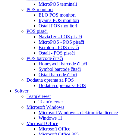
MicroPOS terminali
POS monitori
ELO POS monitori
Iiyama POS monitori
Ostali POS monitori
POS pisači
NaviaTec - POS pisači
MicroPOS - POS pisači
Bixolon - POS pisači
Ostali - POS pisači
POS barcode čitači
Honeywell barcode čitači
Symbol barcode čitači
Ostali barcode čitači
Dodatna oprema za POS
Dodatna oprema za POS
Softver
TeamViewer
TeamViewer
Microsoft Windows
Microsoft Windows - elektroničke licence
Windows 11
Microsoft Office
Microsoft Office
Microsoft Office 365