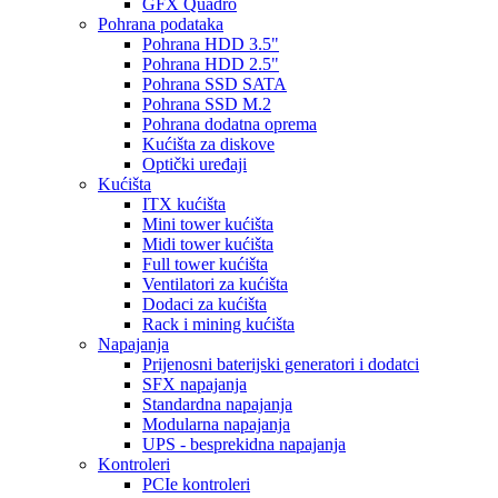
GFX Quadro
Pohrana podataka
Pohrana HDD 3.5"
Pohrana HDD 2.5"
Pohrana SSD SATA
Pohrana SSD M.2
Pohrana dodatna oprema
Kućišta za diskove
Optički uređaji
Kućišta
ITX kućišta
Mini tower kućišta
Midi tower kućišta
Full tower kućišta
Ventilatori za kućišta
Dodaci za kućišta
Rack i mining kućišta
Napajanja
Prijenosni baterijski generatori i dodatci
SFX napajanja
Standardna napajanja
Modularna napajanja
UPS - besprekidna napajanja
Kontroleri
PCIe kontroleri