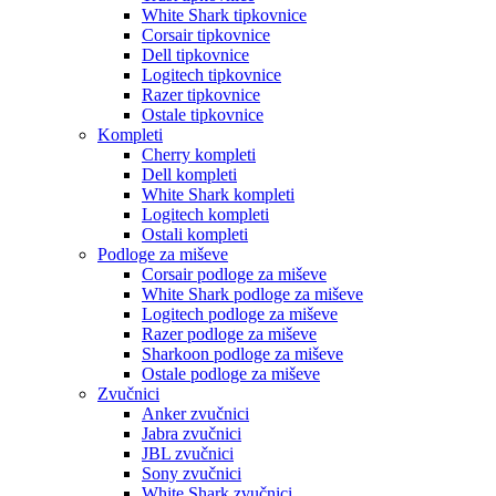
White Shark tipkovnice
Corsair tipkovnice
Dell tipkovnice
Logitech tipkovnice
Razer tipkovnice
Ostale tipkovnice
Kompleti
Cherry kompleti
Dell kompleti
White Shark kompleti
Logitech kompleti
Ostali kompleti
Podloge za miševe
Corsair podloge za miševe
White Shark podloge za miševe
Logitech podloge za miševe
Razer podloge za miševe
Sharkoon podloge za miševe
Ostale podloge za miševe
Zvučnici
Anker zvučnici
Jabra zvučnici
JBL zvučnici
Sony zvučnici
White Shark zvučnici