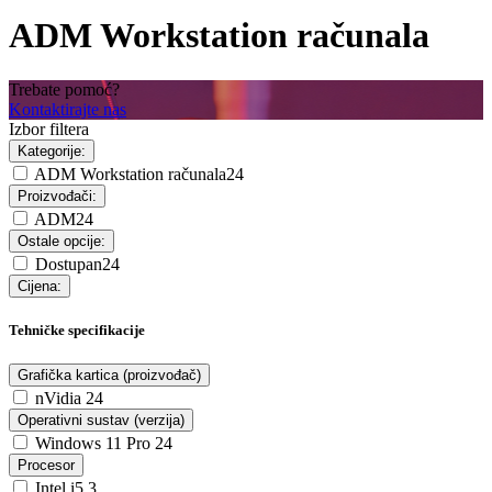
ADM Workstation računala
Trebate pomoć?
Kontaktirajte nas
Izbor filtera
Kategorije:
ADM Workstation računala
24
Proizvođači:
ADM
24
Ostale opcije:
Dostupan
24
Cijena:
Tehničke specifikacije
Grafička kartica (proizvođač)
nVidia
24
Operativni sustav (verzija)
Windows 11 Pro
24
Procesor
Intel i5
3