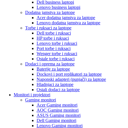
Dell business laptopi
Lenovo business laptopi
Dodatna jamstva za laptope
Acer dodatna jamstva za laptope
Lenovo dodatna jamstva za laptope
Torbe i ruksaci za laptope
Dell torbe i ruksaci
HP torbe i ruksaci
Lenovo torbe i ruksaci
Port torbe i ruksaci
Wenger torbe i ruksaci
Ostale torbe i ruksaci
Dodaci i oprema za laptope
Baterije za laptope
Dockovi i port replikatori za laptope
Naponski adapteri (punjači) za laptope
Hladnjaci za laptope
Ostali dodaci za laptope
Monitori i projektori
Gaming monitori
Acer Gaming monitori
AOC Gaming monitori
ASUS Gaming monitori
Dell Gaming monitori
Lenovo Gaming monitori