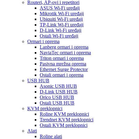
Routeri, AP-ovi i repetitori
ASUS Wi-Fi uređaji
Mikrotik Wi-Fi uređaji
Ubiquiti Wi-Fi uređaji
TP-Link Wi-Fi uređaji
D-Link Wi-Fi uređaji
Ostali Wi-Fi uređaji
Ormari i oprema
Lanberg ormari i oprema
NaviaTec ormari i oprema
Triton ormari i oprema
Pasivna mrežna oprema
Ethernet Surge Protector
Ostali ormari i oprema
USB HUB
Asonic USB HUB
D-Link USB HUB
Orico USB HUB
Ostali USB HUB
KVM preklopnici
Roline KVM preklopnici
Trendnet KVM preklopnici
Ostali KVM preklopnici
Alati
Roline alati