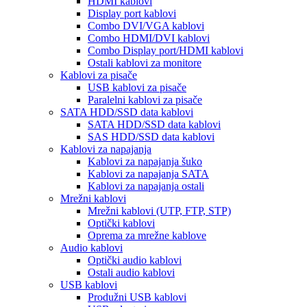
HDMI kablovi
Display port kablovi
Combo DVI/VGA kablovi
Combo HDMI/DVI kablovi
Combo Display port/HDMI kablovi
Ostali kablovi za monitore
Kablovi za pisače
USB kablovi za pisače
Paralelni kablovi za pisače
SATA HDD/SSD data kablovi
SATA HDD/SSD data kablovi
SAS HDD/SSD data kablovi
Kablovi za napajanja
Kablovi za napajanja šuko
Kablovi za napajanja SATA
Kablovi za napajanja ostali
Mrežni kablovi
Mrežni kablovi (UTP, FTP, STP)
Optički kablovi
Oprema za mrežne kablove
Audio kablovi
Optički audio kablovi
Ostali audio kablovi
USB kablovi
Produžni USB kablovi