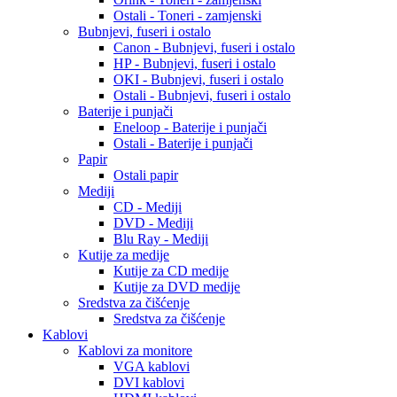
Ostali - Toneri - zamjenski
Bubnjevi, fuseri i ostalo
Canon - Bubnjevi, fuseri i ostalo
HP - Bubnjevi, fuseri i ostalo
OKI - Bubnjevi, fuseri i ostalo
Ostali - Bubnjevi, fuseri i ostalo
Baterije i punjači
Eneloop - Baterije i punjači
Ostali - Baterije i punjači
Papir
Ostali papir
Mediji
CD - Mediji
DVD - Mediji
Blu Ray - Mediji
Kutije za medije
Kutije za CD medije
Kutije za DVD medije
Sredstva za čišćenje
Sredstva za čišćenje
Kablovi
Kablovi za monitore
VGA kablovi
DVI kablovi