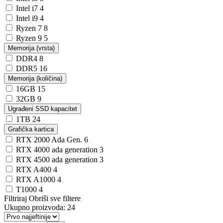
Intel i7
4
Intel i9
4
Ryzen 7
8
Ryzen 9
5
Memorija (vrsta)
DDR4
8
DDR5
16
Memorija (količina)
16GB
15
32GB
9
Ugrađeni SSD kapacitet
1TB
24
Grafička kartica
RTX 2000 Ada Gen.
6
RTX 4000 ada generation
3
RTX 4500 ada generation
3
RTX A400
4
RTX A1000
4
T1000
4
Filtriraj
Obriši sve filtere
Ukupno proizvoda:
24