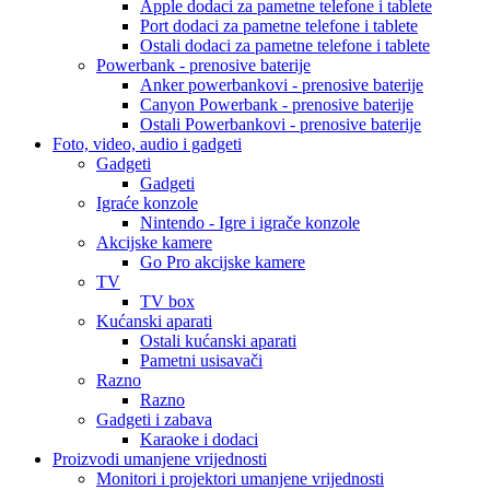
Apple dodaci za pametne telefone i tablete
Port dodaci za pametne telefone i tablete
Ostali dodaci za pametne telefone i tablete
Powerbank - prenosive baterije
Anker powerbankovi - prenosive baterije
Canyon Powerbank - prenosive baterije
Ostali Powerbankovi - prenosive baterije
Foto, video, audio i gadgeti
Gadgeti
Gadgeti
Igraće konzole
Nintendo - Igre i igrače konzole
Akcijske kamere
Go Pro akcijske kamere
TV
TV box
Kućanski aparati
Ostali kućanski aparati
Pametni usisavači
Razno
Razno
Gadgeti i zabava
Karaoke i dodaci
Proizvodi umanjene vrijednosti
Monitori i projektori umanjene vrijednosti