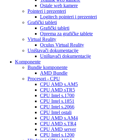
Ostale web kamere
Pointeri i prezenteri
Logitech pointeri i prezenteri
Grafički tableti
Grafički tableti
Oprema za grafičke tablete
Virtual Reality
Oculus Virtual Reality
Uništavači dokumentacije
Uništavači dokumentacije
Komponente
Bundle komponente
AMD Bundle
Procesori - CPU
CPU AMD s.AM5
CPU AMD sTR5
CPU Intel s.1700
CPU Intel s.1851
CPU Intel s.2066
CPU Intel ostali
CPU AMD s.AM4
CPU AMD s.TR4
CPU AMD server
CPU Intel s.1200