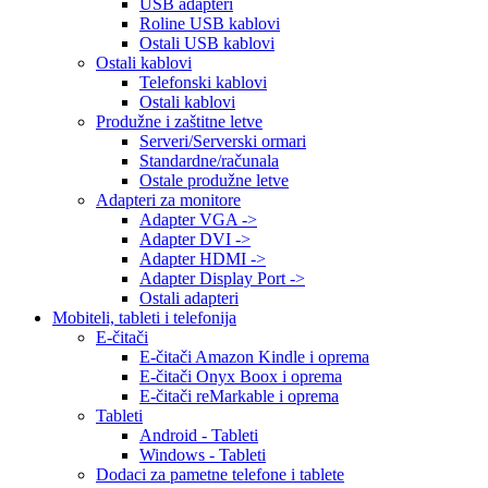
USB adapteri
Roline USB kablovi
Ostali USB kablovi
Ostali kablovi
Telefonski kablovi
Ostali kablovi
Produžne i zaštitne letve
Serveri/Serverski ormari
Standardne/računala
Ostale produžne letve
Adapteri za monitore
Adapter VGA ->
Adapter DVI ->
Adapter HDMI ->
Adapter Display Port ->
Ostali adapteri
Mobiteli, tableti i telefonija
E-čitači
E-čitači Amazon Kindle i oprema
E-čitači Onyx Boox i oprema
E-čitači reMarkable i oprema
Tableti
Android - Tableti
Windows - Tableti
Dodaci za pametne telefone i tablete