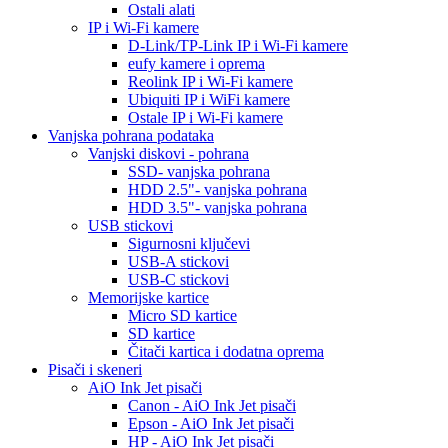
Ostali alati
IP i Wi-Fi kamere
D-Link/TP-Link IP i Wi-Fi kamere
eufy kamere i oprema
Reolink IP i Wi-Fi kamere
Ubiquiti IP i WiFi kamere
Ostale IP i Wi-Fi kamere
Vanjska pohrana podataka
Vanjski diskovi - pohrana
SSD- vanjska pohrana
HDD 2.5"- vanjska pohrana
HDD 3.5"- vanjska pohrana
USB stickovi
Sigurnosni ključevi
USB-A stickovi
USB-C stickovi
Memorijske kartice
Micro SD kartice
SD kartice
Čitači kartica i dodatna oprema
Pisači i skeneri
AiO Ink Jet pisači
Canon - AiO Ink Jet pisači
Epson - AiO Ink Jet pisači
HP - AiO Ink Jet pisači