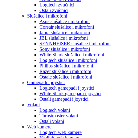
Logitech zvučnici
Ostali zvučnici
Slušalice i mikrofoni
Asus slušalice i mikrofoni
Corsair slušalice i mikrofoni
Jabra slušalice i mikrofoni
JBL slušalice i mikrofoni
SENNHEISER slušalice i mikrofoni
Sony slušalice i mikrofoni
White Shark slušalice i mikrofoni
Logitech slušalice i mikrofoni
Philips slušalice i mikrofoni
Razer slušalice i mikrofoni
Ostale slušalice i mikrofoni
Gamepadi i joystici
Logitech gamepadi i joystici
White Shark gamepadi i joystici
Ostali gamepadi i joystici
Volani
Logitech volani
Thrustmaster volani
Ostali volani
Web kamere
Logitech web kamere
Yealink web kamere