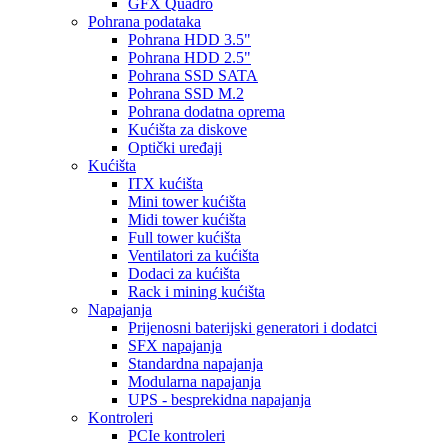
GFX Quadro
Pohrana podataka
Pohrana HDD 3.5"
Pohrana HDD 2.5"
Pohrana SSD SATA
Pohrana SSD M.2
Pohrana dodatna oprema
Kućišta za diskove
Optički uređaji
Kućišta
ITX kućišta
Mini tower kućišta
Midi tower kućišta
Full tower kućišta
Ventilatori za kućišta
Dodaci za kućišta
Rack i mining kućišta
Napajanja
Prijenosni baterijski generatori i dodatci
SFX napajanja
Standardna napajanja
Modularna napajanja
UPS - besprekidna napajanja
Kontroleri
PCIe kontroleri