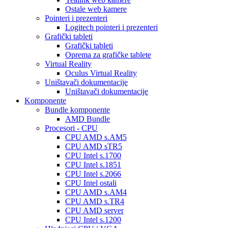
Ostale web kamere
Pointeri i prezenteri
Logitech pointeri i prezenteri
Grafički tableti
Grafički tableti
Oprema za grafičke tablete
Virtual Reality
Oculus Virtual Reality
Uništavači dokumentacije
Uništavači dokumentacije
Komponente
Bundle komponente
AMD Bundle
Procesori - CPU
CPU AMD s.AM5
CPU AMD sTR5
CPU Intel s.1700
CPU Intel s.1851
CPU Intel s.2066
CPU Intel ostali
CPU AMD s.AM4
CPU AMD s.TR4
CPU AMD server
CPU Intel s.1200