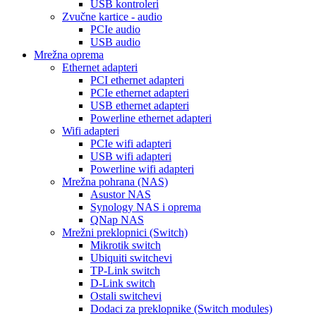
USB kontroleri
Zvučne kartice - audio
PCIe audio
USB audio
Mrežna oprema
Ethernet adapteri
PCI ethernet adapteri
PCIe ethernet adapteri
USB ethernet adapteri
Powerline ethernet adapteri
Wifi adapteri
PCIe wifi adapteri
USB wifi adapteri
Powerline wifi adapteri
Mrežna pohrana (NAS)
Asustor NAS
Synology NAS i oprema
QNap NAS
Mrežni preklopnici (Switch)
Mikrotik switch
Ubiquiti switchevi
TP-Link switch
D-Link switch
Ostali switchevi
Dodaci za preklopnike (Switch modules)