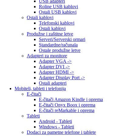
USB adapteri
Roline USB kablovi
Ostali USB kablovi
Ostali kablovi
Telefonski kablovi
Ostali kablovi
Produžne i zaštitne letve
Serveri/Serverski ormari
Standardne/računala
Ostale produžne letve
Adapteri za monitore
Adapter VGA ->
Adapter DVI ->
Adapter HDMI ->
Adapter Display Port ->
Ostali adapteri
Mobiteli, tableti i telefonija
E-čitači
E-čitači Amazon Kindle i oprema
E-čitači Onyx Boox i oprema
E-čitači reMarkable i oprema
Tableti
Android - Tableti
Windows - Tableti
Dodaci za pametne telefone i tablete