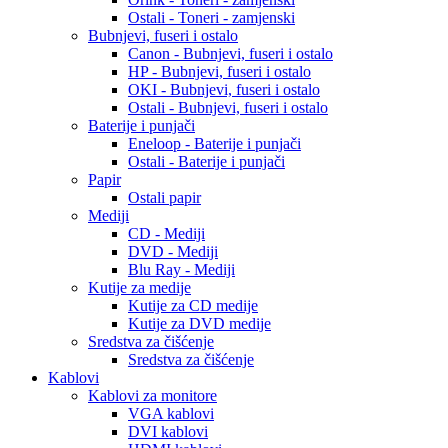
Ostali - Toneri - zamjenski
Bubnjevi, fuseri i ostalo
Canon - Bubnjevi, fuseri i ostalo
HP - Bubnjevi, fuseri i ostalo
OKI - Bubnjevi, fuseri i ostalo
Ostali - Bubnjevi, fuseri i ostalo
Baterije i punjači
Eneloop - Baterije i punjači
Ostali - Baterije i punjači
Papir
Ostali papir
Mediji
CD - Mediji
DVD - Mediji
Blu Ray - Mediji
Kutije za medije
Kutije za CD medije
Kutije za DVD medije
Sredstva za čišćenje
Sredstva za čišćenje
Kablovi
Kablovi za monitore
VGA kablovi
DVI kablovi