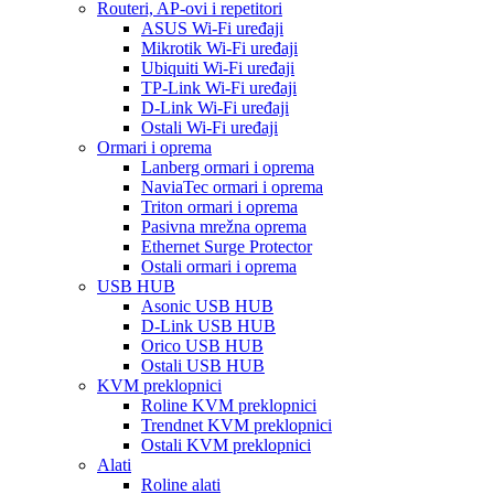
Routeri, AP-ovi i repetitori
ASUS Wi-Fi uređaji
Mikrotik Wi-Fi uređaji
Ubiquiti Wi-Fi uređaji
TP-Link Wi-Fi uređaji
D-Link Wi-Fi uređaji
Ostali Wi-Fi uređaji
Ormari i oprema
Lanberg ormari i oprema
NaviaTec ormari i oprema
Triton ormari i oprema
Pasivna mrežna oprema
Ethernet Surge Protector
Ostali ormari i oprema
USB HUB
Asonic USB HUB
D-Link USB HUB
Orico USB HUB
Ostali USB HUB
KVM preklopnici
Roline KVM preklopnici
Trendnet KVM preklopnici
Ostali KVM preklopnici
Alati
Roline alati