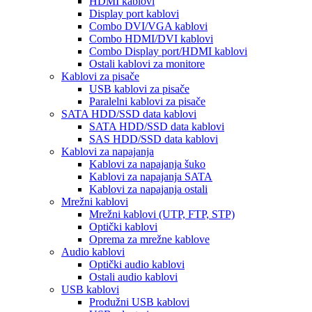
HDMI kablovi
Display port kablovi
Combo DVI/VGA kablovi
Combo HDMI/DVI kablovi
Combo Display port/HDMI kablovi
Ostali kablovi za monitore
Kablovi za pisače
USB kablovi za pisače
Paralelni kablovi za pisače
SATA HDD/SSD data kablovi
SATA HDD/SSD data kablovi
SAS HDD/SSD data kablovi
Kablovi za napajanja
Kablovi za napajanja šuko
Kablovi za napajanja SATA
Kablovi za napajanja ostali
Mrežni kablovi
Mrežni kablovi (UTP, FTP, STP)
Optički kablovi
Oprema za mrežne kablove
Audio kablovi
Optički audio kablovi
Ostali audio kablovi
USB kablovi
Produžni USB kablovi