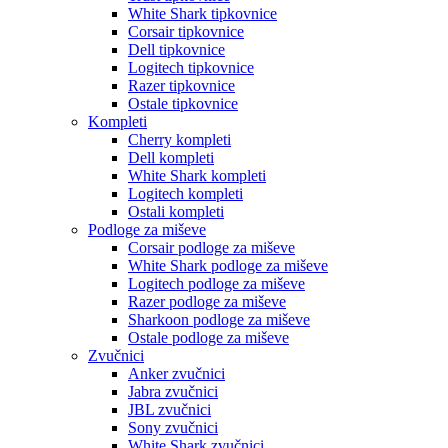
White Shark tipkovnice
Corsair tipkovnice
Dell tipkovnice
Logitech tipkovnice
Razer tipkovnice
Ostale tipkovnice
Kompleti
Cherry kompleti
Dell kompleti
White Shark kompleti
Logitech kompleti
Ostali kompleti
Podloge za miševe
Corsair podloge za miševe
White Shark podloge za miševe
Logitech podloge za miševe
Razer podloge za miševe
Sharkoon podloge za miševe
Ostale podloge za miševe
Zvučnici
Anker zvučnici
Jabra zvučnici
JBL zvučnici
Sony zvučnici
White Shark zvučnici