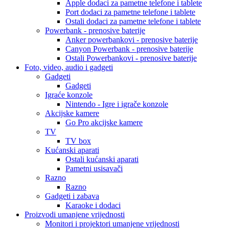
Apple dodaci za pametne telefone i tablete
Port dodaci za pametne telefone i tablete
Ostali dodaci za pametne telefone i tablete
Powerbank - prenosive baterije
Anker powerbankovi - prenosive baterije
Canyon Powerbank - prenosive baterije
Ostali Powerbankovi - prenosive baterije
Foto, video, audio i gadgeti
Gadgeti
Gadgeti
Igraće konzole
Nintendo - Igre i igrače konzole
Akcijske kamere
Go Pro akcijske kamere
TV
TV box
Kućanski aparati
Ostali kućanski aparati
Pametni usisavači
Razno
Razno
Gadgeti i zabava
Karaoke i dodaci
Proizvodi umanjene vrijednosti
Monitori i projektori umanjene vrijednosti