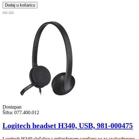
Dodaj u košaricu
Dostupan
Šifra:
077.400.012
Logitech headset H340, USB, 981-000475
Logitech H340 slušalice s mikrofonom savršene su za svakodnevne