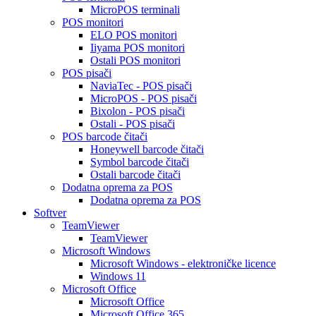
MicroPOS terminali
POS monitori
ELO POS monitori
Iiyama POS monitori
Ostali POS monitori
POS pisači
NaviaTec - POS pisači
MicroPOS - POS pisači
Bixolon - POS pisači
Ostali - POS pisači
POS barcode čitači
Honeywell barcode čitači
Symbol barcode čitači
Ostali barcode čitači
Dodatna oprema za POS
Dodatna oprema za POS
Softver
TeamViewer
TeamViewer
Microsoft Windows
Microsoft Windows - elektroničke licence
Windows 11
Microsoft Office
Microsoft Office
Microsoft Office 365