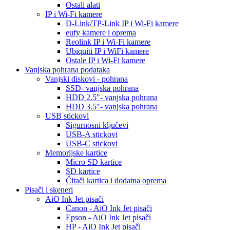
Ostali alati
IP i Wi-Fi kamere
D-Link/TP-Link IP i Wi-Fi kamere
eufy kamere i oprema
Reolink IP i Wi-Fi kamere
Ubiquiti IP i WiFi kamere
Ostale IP i Wi-Fi kamere
Vanjska pohrana podataka
Vanjski diskovi - pohrana
SSD- vanjska pohrana
HDD 2.5"- vanjska pohrana
HDD 3.5"- vanjska pohrana
USB stickovi
Sigurnosni ključevi
USB-A stickovi
USB-C stickovi
Memorijske kartice
Micro SD kartice
SD kartice
Čitači kartica i dodatna oprema
Pisači i skeneri
AiO Ink Jet pisači
Canon - AiO Ink Jet pisači
Epson - AiO Ink Jet pisači
HP - AiO Ink Jet pisači