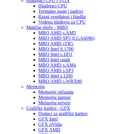
Hladnjaci CPU i VGA
Hladnjaci CPU
Termalne paste i padovi
Razni ventilatori i hladila
Vodena hlađenja za CPU
Matične ploče - MBO
MBO AMD s.AM5
MBO AMD SP5 (LGA6096)
MBO AMD sTR5
MBO Intel S.1700
MBO Intel s.1851
MBO Intel ostali
MBO AMD s.AM4
MBO AMD s.SP3
MBO Intel s.1200
MBO AMD s.WRX80
Memorija
Memorije računala
Memorija laptopi
Memorija serveri
Grafičke kartice - GFX
Dodaci za grafičke kartice
GFX Intel
GFX nVidia
GFX AMD