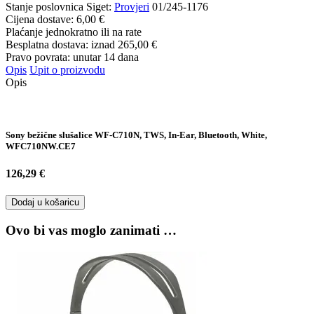
Stanje poslovnica Siget:
Provjeri
01/245-1176
Cijena dostave:
6,00 €
Plaćanje jednokratno ili na rate
Besplatna dostava: iznad
265,00 €
Pravo povrata: unutar 14 dana
Opis
Upit o proizvodu
Opis
Sony bežične slušalice WF-C710N, TWS, In-Ear, Bluetooth, White,
WFC710NW.CE7
126,29 €
Dodaj u košaricu
Ovo bi vas moglo zanimati …