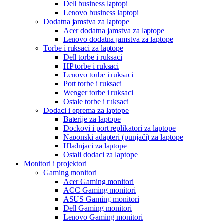
Dell business laptopi
Lenovo business laptopi
Dodatna jamstva za laptope
Acer dodatna jamstva za laptope
Lenovo dodatna jamstva za laptope
Torbe i ruksaci za laptope
Dell torbe i ruksaci
HP torbe i ruksaci
Lenovo torbe i ruksaci
Port torbe i ruksaci
Wenger torbe i ruksaci
Ostale torbe i ruksaci
Dodaci i oprema za laptope
Baterije za laptope
Dockovi i port replikatori za laptope
Naponski adapteri (punjači) za laptope
Hladnjaci za laptope
Ostali dodaci za laptope
Monitori i projektori
Gaming monitori
Acer Gaming monitori
AOC Gaming monitori
ASUS Gaming monitori
Dell Gaming monitori
Lenovo Gaming monitori