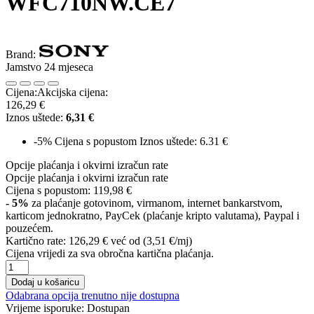
WFC710NW.CE7
Brand:
Jamstvo 24 mjeseca
Cijena:
Akcijska cijena:
126,29 €
Iznos uštede:
6,31 €
-5%
Cijena s popustom
Iznos uštede: 6.31 €
Opcije plaćanja i okvirni izračun rate
Opcije plaćanja i okvirni izračun rate
Cijena s popustom:
119,98 €
- 5%
za plaćanje gotovinom, virmanom, internet bankarstvom,
karticom jednokratno, PayCek (plaćanje kripto valutama), Paypal i
pouzećem.
Kartično rate:
126,29 €
već od (3,51 €/mj)
Cijena vrijedi za sva obročna kartična plaćanja.
Dodaj u košaricu
Odabrana opcija trenutno nije dostupna
Vrijeme isporuke:
Dostupan