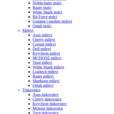
Noblechairs stolci
Razer stolci
White Shark stolci
Bit Force stolci
Gaming i uredski stolovi
Ostali stolci
Miševi
Asus miševi
Cherry miševi
Corsair miševi
Dell miševi
Keychron miševi
MCHOSE miševi
Trust miševi
White Shark miševi
Logitech miševi
Razer miševi
Sharkoon miševi
Ostali miševi
Tipkovnice
Asus tipkovnice
Cherry tipkovnice
Keychron tipkovnice
Mchose tipkovnice
Trust tipkovnice