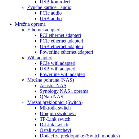
USB kontroleri
Zvučne kartice - audio
PCIe audio
USB audio
Mrežna oprema
Ethernet adapteri
PCI ethernet adapteri
PCIe ethernet adapteri
USB ethernet adapteri
Powerline ethernet adapteri
Wifi adapteri
PCIe wifi adapteri
USB wifi adapteri
Powerline wifi adapteri
Mrežna pohrana (NAS)
Asustor NAS
Synology NAS i oprema
QNap NAS
Mrežni preklopnici (Switch)
Mikrotik switch
Ubiquiti switchevi
TP-Link switch
D-Link switch
Ostali switchevi
Dodaci za preklopnike (Switch modules)