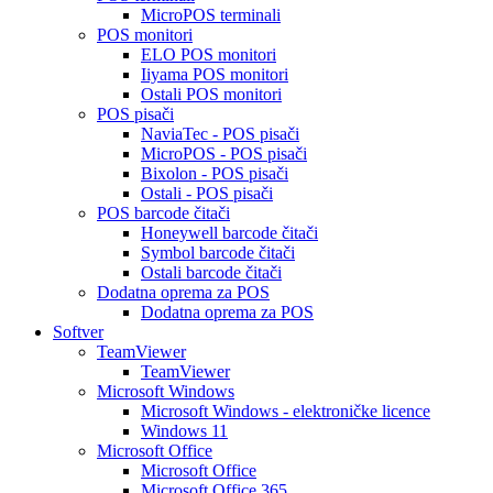
MicroPOS terminali
POS monitori
ELO POS monitori
Iiyama POS monitori
Ostali POS monitori
POS pisači
NaviaTec - POS pisači
MicroPOS - POS pisači
Bixolon - POS pisači
Ostali - POS pisači
POS barcode čitači
Honeywell barcode čitači
Symbol barcode čitači
Ostali barcode čitači
Dodatna oprema za POS
Dodatna oprema za POS
Softver
TeamViewer
TeamViewer
Microsoft Windows
Microsoft Windows - elektroničke licence
Windows 11
Microsoft Office
Microsoft Office
Microsoft Office 365