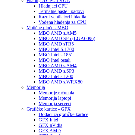
Hladnjaci CPU i VGA
Hladnjaci CPU
Termalne paste i padovi
Razni ventilatori i hladila
Vodena hlađenja za CPU
Matične ploče - MBO
MBO AMD s.AM5
MBO AMD SP5 (LGA6096)
MBO AMD sTR5
MBO Intel S.1700
MBO Intel s.1851
MBO Intel ostali
MBO AMD s.AM4
MBO AMD s.SP3
MBO Intel s.1200
MBO AMD s.WRX80
Memorija
Memorije računala
Memorija laptopi
Memorija serveri
Grafičke kartice - GFX
Dodaci za grafičke kartice
GFX Intel
GFX nVidia
GFX AMD