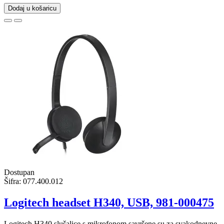
Dodaj u košaricu
Dostupan
Šifra:
077.400.012
Logitech headset H340, USB, 981-000475
Logitech H340 slušalice s mikrofonom savršene su za svakodnevne