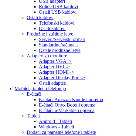
USB adapteri
Roline USB kablovi
Ostali USB kablovi
Ostali kablovi
Telefonski kablovi
Ostali kablovi
Produžne i zaštitne letve
Serveri/Serverski ormari
Standardne/računala
Ostale produžne letve
Adapteri za monitore
Adapter VGA ->
Adapter DVI ->
Adapter HDMI ->
Adapter Display Port ->
Ostali adapteri
Mobiteli, tableti i telefonija
E-čitači
E-čitači Amazon Kindle i oprema
E-čitači Onyx Boox i oprema
E-čitači reMarkable i oprema
Tableti
Android - Tableti
Windows - Tableti
Dodaci za pametne telefone i tablete