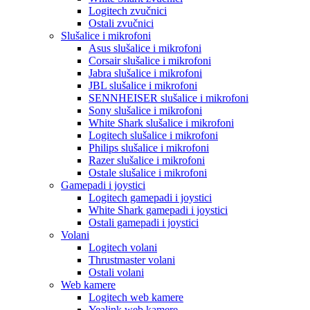
Logitech zvučnici
Ostali zvučnici
Slušalice i mikrofoni
Asus slušalice i mikrofoni
Corsair slušalice i mikrofoni
Jabra slušalice i mikrofoni
JBL slušalice i mikrofoni
SENNHEISER slušalice i mikrofoni
Sony slušalice i mikrofoni
White Shark slušalice i mikrofoni
Logitech slušalice i mikrofoni
Philips slušalice i mikrofoni
Razer slušalice i mikrofoni
Ostale slušalice i mikrofoni
Gamepadi i joystici
Logitech gamepadi i joystici
White Shark gamepadi i joystici
Ostali gamepadi i joystici
Volani
Logitech volani
Thrustmaster volani
Ostali volani
Web kamere
Logitech web kamere
Yealink web kamere