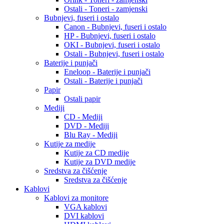
Ostali - Toneri - zamjenski
Bubnjevi, fuseri i ostalo
Canon - Bubnjevi, fuseri i ostalo
HP - Bubnjevi, fuseri i ostalo
OKI - Bubnjevi, fuseri i ostalo
Ostali - Bubnjevi, fuseri i ostalo
Baterije i punjači
Eneloop - Baterije i punjači
Ostali - Baterije i punjači
Papir
Ostali papir
Mediji
CD - Mediji
DVD - Mediji
Blu Ray - Mediji
Kutije za medije
Kutije za CD medije
Kutije za DVD medije
Sredstva za čišćenje
Sredstva za čišćenje
Kablovi
Kablovi za monitore
VGA kablovi
DVI kablovi