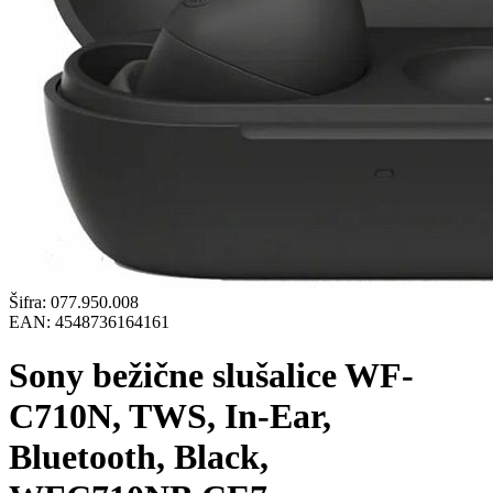
Šifra:
077.950.008
EAN:
4548736164161
Sony bežične slušalice WF-
C710N, TWS, In-Ear,
Bluetooth, Black,