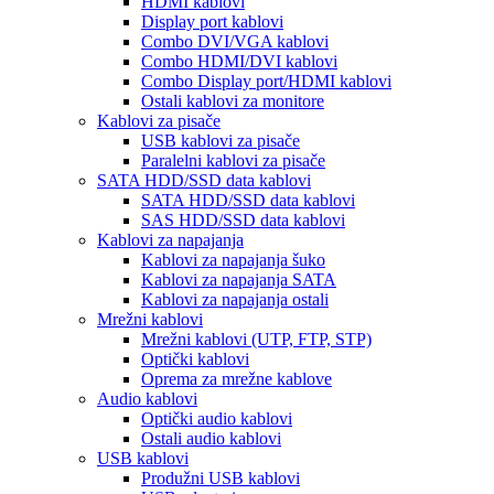
HDMI kablovi
Display port kablovi
Combo DVI/VGA kablovi
Combo HDMI/DVI kablovi
Combo Display port/HDMI kablovi
Ostali kablovi za monitore
Kablovi za pisače
USB kablovi za pisače
Paralelni kablovi za pisače
SATA HDD/SSD data kablovi
SATA HDD/SSD data kablovi
SAS HDD/SSD data kablovi
Kablovi za napajanja
Kablovi za napajanja šuko
Kablovi za napajanja SATA
Kablovi za napajanja ostali
Mrežni kablovi
Mrežni kablovi (UTP, FTP, STP)
Optički kablovi
Oprema za mrežne kablove
Audio kablovi
Optički audio kablovi
Ostali audio kablovi
USB kablovi
Produžni USB kablovi