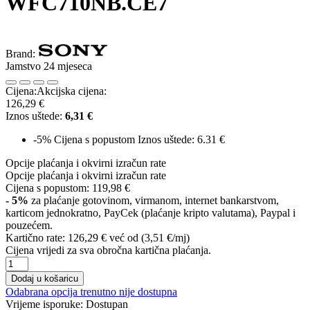
WFC710NB.CE7
Brand:
Jamstvo 24 mjeseca
Cijena:
Akcijska cijena:
126,29 €
Iznos uštede:
6,31 €
-5%
Cijena s popustom
Iznos uštede: 6.31 €
Opcije plaćanja i okvirni izračun rate
Opcije plaćanja i okvirni izračun rate
Cijena s popustom:
119,98 €
- 5%
za plaćanje gotovinom, virmanom, internet bankarstvom,
karticom jednokratno, PayCek (plaćanje kripto valutama), Paypal i
pouzećem.
Kartično rate:
126,29 €
već od (3,51 €/mj)
Cijena vrijedi za sva obročna kartična plaćanja.
Dodaj u košaricu
Odabrana opcija trenutno nije dostupna
Vrijeme isporuke:
Dostupan