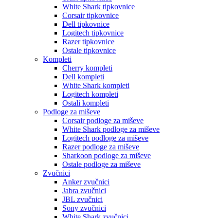
White Shark tipkovnice
Corsair tipkovnice
Dell tipkovnice
Logitech tipkovnice
Razer tipkovnice
Ostale tipkovnice
Kompleti
Cherry kompleti
Dell kompleti
White Shark kompleti
Logitech kompleti
Ostali kompleti
Podloge za miševe
Corsair podloge za miševe
White Shark podloge za miševe
Logitech podloge za miševe
Razer podloge za miševe
Sharkoon podloge za miševe
Ostale podloge za miševe
Zvučnici
Anker zvučnici
Jabra zvučnici
JBL zvučnici
Sony zvučnici
White Shark zvučnici