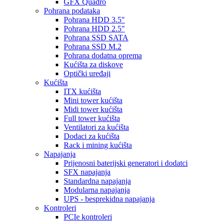
GFX Quadro
Pohrana podataka
Pohrana HDD 3.5"
Pohrana HDD 2.5"
Pohrana SSD SATA
Pohrana SSD M.2
Pohrana dodatna oprema
Kućišta za diskove
Optički uređaji
Kućišta
ITX kućišta
Mini tower kućišta
Midi tower kućišta
Full tower kućišta
Ventilatori za kućišta
Dodaci za kućišta
Rack i mining kućišta
Napajanja
Prijenosni baterijski generatori i dodatci
SFX napajanja
Standardna napajanja
Modularna napajanja
UPS - besprekidna napajanja
Kontroleri
PCIe kontroleri