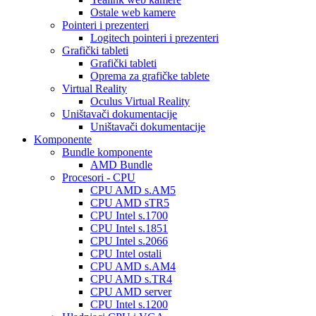
Ostale web kamere
Pointeri i prezenteri
Logitech pointeri i prezenteri
Grafički tableti
Grafički tableti
Oprema za grafičke tablete
Virtual Reality
Oculus Virtual Reality
Uništavači dokumentacije
Uništavači dokumentacije
Komponente
Bundle komponente
AMD Bundle
Procesori - CPU
CPU AMD s.AM5
CPU AMD sTR5
CPU Intel s.1700
CPU Intel s.1851
CPU Intel s.2066
CPU Intel ostali
CPU AMD s.AM4
CPU AMD s.TR4
CPU AMD server
CPU Intel s.1200