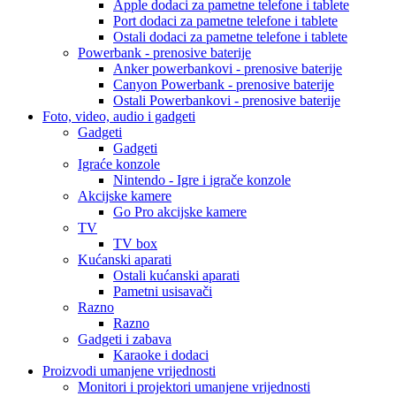
Apple dodaci za pametne telefone i tablete
Port dodaci za pametne telefone i tablete
Ostali dodaci za pametne telefone i tablete
Powerbank - prenosive baterije
Anker powerbankovi - prenosive baterije
Canyon Powerbank - prenosive baterije
Ostali Powerbankovi - prenosive baterije
Foto, video, audio i gadgeti
Gadgeti
Gadgeti
Igraće konzole
Nintendo - Igre i igrače konzole
Akcijske kamere
Go Pro akcijske kamere
TV
TV box
Kućanski aparati
Ostali kućanski aparati
Pametni usisavači
Razno
Razno
Gadgeti i zabava
Karaoke i dodaci
Proizvodi umanjene vrijednosti
Monitori i projektori umanjene vrijednosti