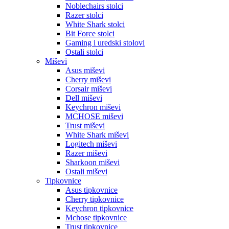
Noblechairs stolci
Razer stolci
White Shark stolci
Bit Force stolci
Gaming i uredski stolovi
Ostali stolci
Miševi
Asus miševi
Cherry miševi
Corsair miševi
Dell miševi
Keychron miševi
MCHOSE miševi
Trust miševi
White Shark miševi
Logitech miševi
Razer miševi
Sharkoon miševi
Ostali miševi
Tipkovnice
Asus tipkovnice
Cherry tipkovnice
Keychron tipkovnice
Mchose tipkovnice
Trust tipkovnice