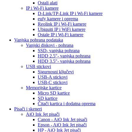
Ostali alati
IP i Wi-Fi kamere
D-Link/TP-Link IP i Wi-Fi kamere
eufy kamere i oprema
Reolink IP i Wi-Fi kamere
Ubiquiti IP i WiFi kamere
Ostale IP i Wi-Fi kamere
Vanjska pohrana podataka
Vanjski diskovi - pohrana
SSD- vanjska pohrana
HDD 2.5"- vanjska pohrana
HDD 3.5"- vanjska pohrana
USB stickovi
Sigurnosni ključevi
USB-A stickovi
USB-C stickovi
Memorijske kartice
Micro SD kartice
SD kartice
Čitači kartica i dodatna oprema
Pisači i skeneri
AiO Ink Jet pisači
Canon - AiO Ink Jet pisači
Epson - AiO Ink Jet pisači
HP - AiO Ink Jet pisači