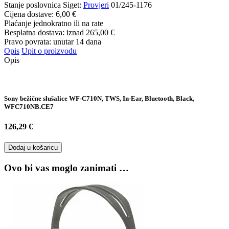
Stanje poslovnica Siget:
Provjeri
01/245-1176
Cijena dostave:
6,00 €
Plaćanje jednokratno ili na rate
Besplatna dostava: iznad
265,00 €
Pravo povrata: unutar 14 dana
Opis
Upit o proizvodu
Opis
Sony bežične slušalice WF-C710N, TWS, In-Ear, Bluetooth, Black,
WFC710NB.CE7
126,29 €
Dodaj u košaricu
Ovo bi vas moglo zanimati …