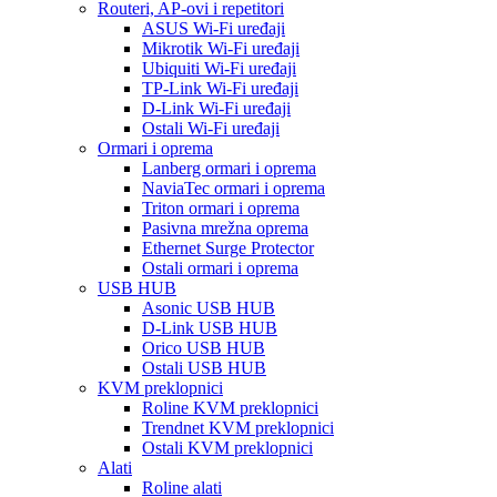
Routeri, AP-ovi i repetitori
ASUS Wi-Fi uređaji
Mikrotik Wi-Fi uređaji
Ubiquiti Wi-Fi uređaji
TP-Link Wi-Fi uređaji
D-Link Wi-Fi uređaji
Ostali Wi-Fi uređaji
Ormari i oprema
Lanberg ormari i oprema
NaviaTec ormari i oprema
Triton ormari i oprema
Pasivna mrežna oprema
Ethernet Surge Protector
Ostali ormari i oprema
USB HUB
Asonic USB HUB
D-Link USB HUB
Orico USB HUB
Ostali USB HUB
KVM preklopnici
Roline KVM preklopnici
Trendnet KVM preklopnici
Ostali KVM preklopnici
Alati
Roline alati