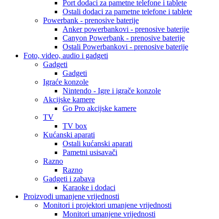
Port dodaci za pametne telefone i tablete
Ostali dodaci za pametne telefone i tablete
Powerbank - prenosive baterije
Anker powerbankovi - prenosive baterije
Canyon Powerbank - prenosive baterije
Ostali Powerbankovi - prenosive baterije
Foto, video, audio i gadgeti
Gadgeti
Gadgeti
Igraće konzole
Nintendo - Igre i igrače konzole
Akcijske kamere
Go Pro akcijske kamere
TV
TV box
Kućanski aparati
Ostali kućanski aparati
Pametni usisavači
Razno
Razno
Gadgeti i zabava
Karaoke i dodaci
Proizvodi umanjene vrijednosti
Monitori i projektori umanjene vrijednosti
Monitori umanjene vrijednosti