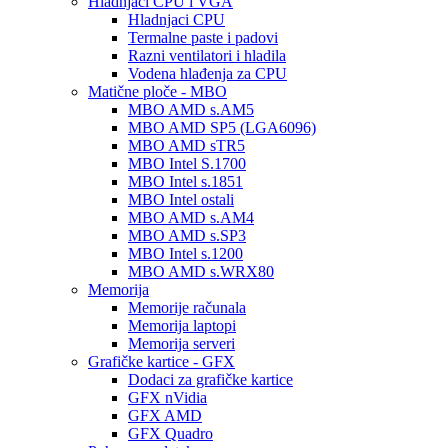
Hladnjaci CPU i VGA
Hladnjaci CPU
Termalne paste i padovi
Razni ventilatori i hladila
Vodena hlađenja za CPU
Matične ploče - MBO
MBO AMD s.AM5
MBO AMD SP5 (LGA6096)
MBO AMD sTR5
MBO Intel S.1700
MBO Intel s.1851
MBO Intel ostali
MBO AMD s.AM4
MBO AMD s.SP3
MBO Intel s.1200
MBO AMD s.WRX80
Memorija
Memorije računala
Memorija laptopi
Memorija serveri
Grafičke kartice - GFX
Dodaci za grafičke kartice
GFX nVidia
GFX AMD
GFX Quadro