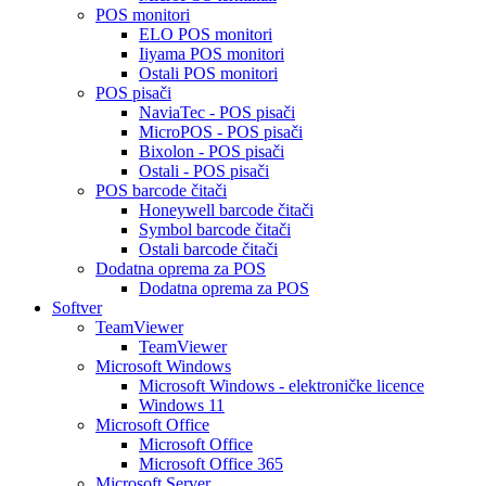
POS monitori
ELO POS monitori
Iiyama POS monitori
Ostali POS monitori
POS pisači
NaviaTec - POS pisači
MicroPOS - POS pisači
Bixolon - POS pisači
Ostali - POS pisači
POS barcode čitači
Honeywell barcode čitači
Symbol barcode čitači
Ostali barcode čitači
Dodatna oprema za POS
Dodatna oprema za POS
Softver
TeamViewer
TeamViewer
Microsoft Windows
Microsoft Windows - elektroničke licence
Windows 11
Microsoft Office
Microsoft Office
Microsoft Office 365
Microsoft Server