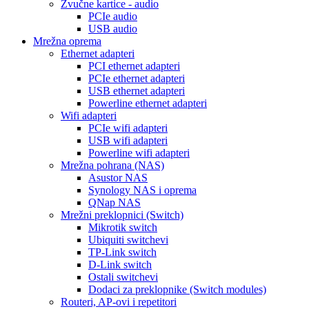
Zvučne kartice - audio
PCIe audio
USB audio
Mrežna oprema
Ethernet adapteri
PCI ethernet adapteri
PCIe ethernet adapteri
USB ethernet adapteri
Powerline ethernet adapteri
Wifi adapteri
PCIe wifi adapteri
USB wifi adapteri
Powerline wifi adapteri
Mrežna pohrana (NAS)
Asustor NAS
Synology NAS i oprema
QNap NAS
Mrežni preklopnici (Switch)
Mikrotik switch
Ubiquiti switchevi
TP-Link switch
D-Link switch
Ostali switchevi
Dodaci za preklopnike (Switch modules)
Routeri, AP-ovi i repetitori