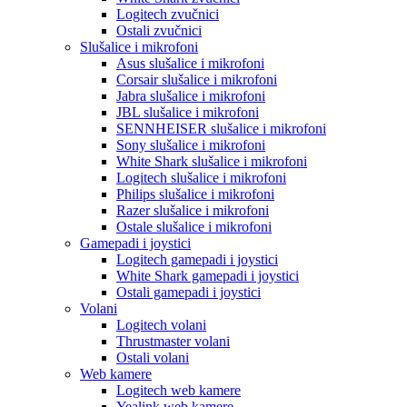
Logitech zvučnici
Ostali zvučnici
Slušalice i mikrofoni
Asus slušalice i mikrofoni
Corsair slušalice i mikrofoni
Jabra slušalice i mikrofoni
JBL slušalice i mikrofoni
SENNHEISER slušalice i mikrofoni
Sony slušalice i mikrofoni
White Shark slušalice i mikrofoni
Logitech slušalice i mikrofoni
Philips slušalice i mikrofoni
Razer slušalice i mikrofoni
Ostale slušalice i mikrofoni
Gamepadi i joystici
Logitech gamepadi i joystici
White Shark gamepadi i joystici
Ostali gamepadi i joystici
Volani
Logitech volani
Thrustmaster volani
Ostali volani
Web kamere
Logitech web kamere
Yealink web kamere