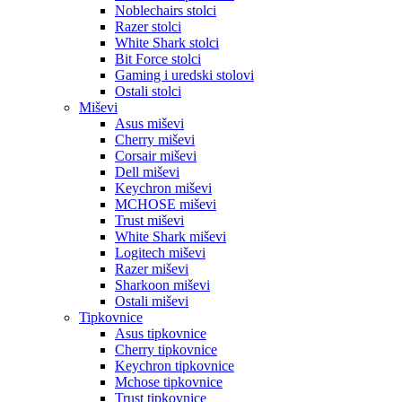
Noblechairs stolci
Razer stolci
White Shark stolci
Bit Force stolci
Gaming i uredski stolovi
Ostali stolci
Miševi
Asus miševi
Cherry miševi
Corsair miševi
Dell miševi
Keychron miševi
MCHOSE miševi
Trust miševi
White Shark miševi
Logitech miševi
Razer miševi
Sharkoon miševi
Ostali miševi
Tipkovnice
Asus tipkovnice
Cherry tipkovnice
Keychron tipkovnice
Mchose tipkovnice
Trust tipkovnice