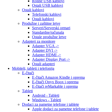
Roline USB kablovi
Ostali USB kablovi
Ostali kablovi
Telefonski kablovi
Ostali kablovi
Produžne i zaštitne letve
Serveri/Serverski ormari
Standardne/računala
Ostale produžne letve
Adapteri za monitore
Adapter VGA ->
Adapter DVI ->
Adapter HDMI ->
Adapter Display Port ->
Ostali adapteri
Mobiteli, tableti i telefonija
E-čitači
E-čitači Amazon Kindle i oprema
E-čitači Onyx Boox i oprema
E-čitači reMarkable i oprema
Tableti
Android - Tableti
Windows - Tableti
Dodaci za pametne telefone i tablete
Apple dodaci za pametne telefone i tablete