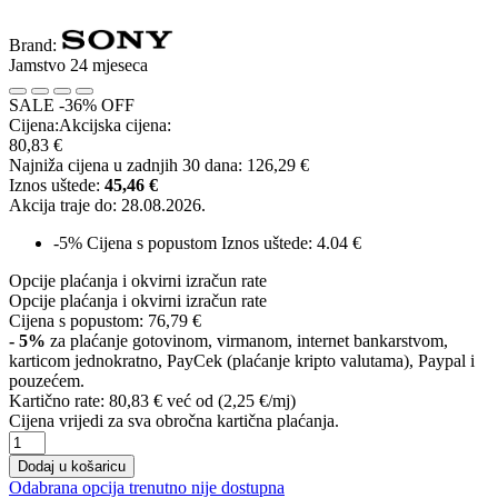
Brand:
Jamstvo 24 mjeseca
SALE -36% OFF
Cijena:
Akcijska cijena:
80,83 €
Najniža cijena u zadnjih 30 dana:
126,29 €
Iznos uštede:
45,46 €
Akcija traje do:
28.08.2026.
-5%
Cijena s popustom
Iznos uštede: 4.04 €
Opcije plaćanja i okvirni izračun rate
Opcije plaćanja i okvirni izračun rate
Cijena s popustom:
76,79 €
- 5%
za plaćanje gotovinom, virmanom, internet bankarstvom,
karticom jednokratno, PayCek (plaćanje kripto valutama), Paypal i
pouzećem.
Kartično rate:
80,83 €
već od (2,25 €/mj)
Cijena vrijedi za sva obročna kartična plaćanja.
Dodaj u košaricu
Odabrana opcija trenutno nije dostupna