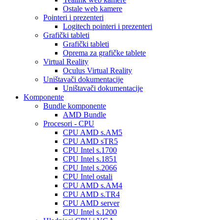
Ostale web kamere
Pointeri i prezenteri
Logitech pointeri i prezenteri
Grafički tableti
Grafički tableti
Oprema za grafičke tablete
Virtual Reality
Oculus Virtual Reality
Uništavači dokumentacije
Uništavači dokumentacije
Komponente
Bundle komponente
AMD Bundle
Procesori - CPU
CPU AMD s.AM5
CPU AMD sTR5
CPU Intel s.1700
CPU Intel s.1851
CPU Intel s.2066
CPU Intel ostali
CPU AMD s.AM4
CPU AMD s.TR4
CPU AMD server
CPU Intel s.1200