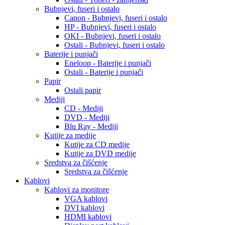
Bubnjevi, fuseri i ostalo
Canon - Bubnjevi, fuseri i ostalo
HP - Bubnjevi, fuseri i ostalo
OKI - Bubnjevi, fuseri i ostalo
Ostali - Bubnjevi, fuseri i ostalo
Baterije i punjači
Eneloop - Baterije i punjači
Ostali - Baterije i punjači
Papir
Ostali papir
Mediji
CD - Mediji
DVD - Mediji
Blu Ray - Mediji
Kutije za medije
Kutije za CD medije
Kutije za DVD medije
Sredstva za čišćenje
Sredstva za čišćenje
Kablovi
Kablovi za monitore
VGA kablovi
DVI kablovi
HDMI kablovi