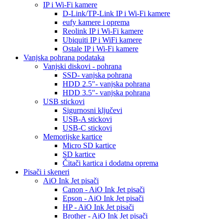
IP i Wi-Fi kamere
D-Link/TP-Link IP i Wi-Fi kamere
eufy kamere i oprema
Reolink IP i Wi-Fi kamere
Ubiquiti IP i WiFi kamere
Ostale IP i Wi-Fi kamere
Vanjska pohrana podataka
Vanjski diskovi - pohrana
SSD- vanjska pohrana
HDD 2.5"- vanjska pohrana
HDD 3.5"- vanjska pohrana
USB stickovi
Sigurnosni ključevi
USB-A stickovi
USB-C stickovi
Memorijske kartice
Micro SD kartice
SD kartice
Čitači kartica i dodatna oprema
Pisači i skeneri
AiO Ink Jet pisači
Canon - AiO Ink Jet pisači
Epson - AiO Ink Jet pisači
HP - AiO Ink Jet pisači
Brother - AiO Ink Jet pisači