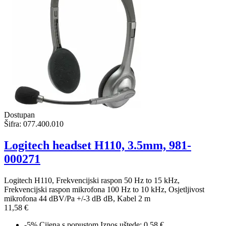
Dostupan
Šifra:
077.400.010
Logitech headset H110, 3.5mm, 981-
000271
Logitech H110, Frekvencijski raspon 50 Hz to 15 kHz,
Frekvencijski raspon mikrofona 100 Hz to 10 kHz, Osjetljivost
mikrofona 44 dBV/Pa +/-3 dB dB, Kabel 2 m
11,58 €
-5%
Cijena s popustom
Iznos uštede: 0.58 €