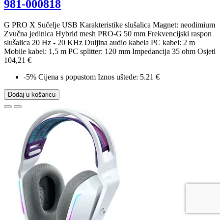
981-000818
G PRO X Sučelje USB Karakteristike slušalica Magnet: neodimium
Zvučna jedinica Hybrid mesh PRO-G 50 mm Frekvencijski raspon
slušalica 20 Hz - 20 KHz Duljina audio kabela PC kabel: 2 m
Mobile kabel: 1,5 m PC splitter: 120 mm Impedancija 35 ohm Osjetl
104,21 €
-5%
Cijena s popustom
Iznos uštede: 5.21 €
Dodaj u košaricu