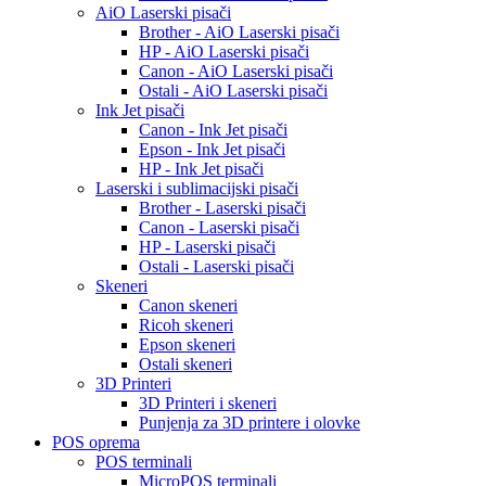
AiO Laserski pisači
Brother - AiO Laserski pisači
HP - AiO Laserski pisači
Canon - AiO Laserski pisači
Ostali - AiO Laserski pisači
Ink Jet pisači
Canon - Ink Jet pisači
Epson - Ink Jet pisači
HP - Ink Jet pisači
Laserski i sublimacijski pisači
Brother - Laserski pisači
Canon - Laserski pisači
HP - Laserski pisači
Ostali - Laserski pisači
Skeneri
Canon skeneri
Ricoh skeneri
Epson skeneri
Ostali skeneri
3D Printeri
3D Printeri i skeneri
Punjenja za 3D printere i olovke
POS oprema
POS terminali
MicroPOS terminali