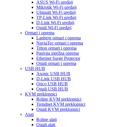
ASUS Wi-Fi uređaji
Mikrotik Wi-Fi uređaji
Ubiquiti Wi-Fi uređaji
TP-Link Wi-Fi uređaji
D-Link Wi-Fi uređaji
Ostali Wi-Fi uređaji
Ormari i oprema
Lanberg ormari i oprema
NaviaTec ormari i oprema
Triton ormari i oprema
Pasivna mrežna oprema
Ethernet Surge Protector
Ostali ormari i oprema
USB HUB
Asonic USB HUB
D-Link USB HUB
Orico USB HUB
Ostali USB HUB
KVM preklopnici
Roline KVM preklopnici
Trendnet KVM preklopnici
Ostali KVM preklopnici
Alati
Roline alati
Ostali alati