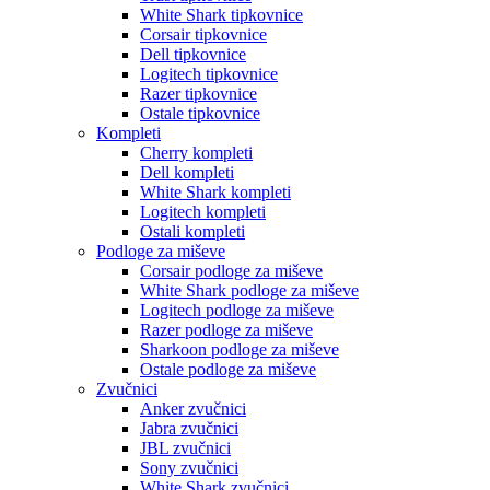
White Shark tipkovnice
Corsair tipkovnice
Dell tipkovnice
Logitech tipkovnice
Razer tipkovnice
Ostale tipkovnice
Kompleti
Cherry kompleti
Dell kompleti
White Shark kompleti
Logitech kompleti
Ostali kompleti
Podloge za miševe
Corsair podloge za miševe
White Shark podloge za miševe
Logitech podloge za miševe
Razer podloge za miševe
Sharkoon podloge za miševe
Ostale podloge za miševe
Zvučnici
Anker zvučnici
Jabra zvučnici
JBL zvučnici
Sony zvučnici
White Shark zvučnici