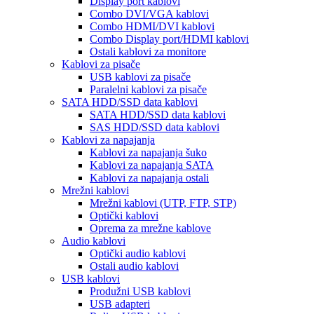
Display port kablovi
Combo DVI/VGA kablovi
Combo HDMI/DVI kablovi
Combo Display port/HDMI kablovi
Ostali kablovi za monitore
Kablovi za pisače
USB kablovi za pisače
Paralelni kablovi za pisače
SATA HDD/SSD data kablovi
SATA HDD/SSD data kablovi
SAS HDD/SSD data kablovi
Kablovi za napajanja
Kablovi za napajanja šuko
Kablovi za napajanja SATA
Kablovi za napajanja ostali
Mrežni kablovi
Mrežni kablovi (UTP, FTP, STP)
Optički kablovi
Oprema za mrežne kablove
Audio kablovi
Optički audio kablovi
Ostali audio kablovi
USB kablovi
Produžni USB kablovi
USB adapteri