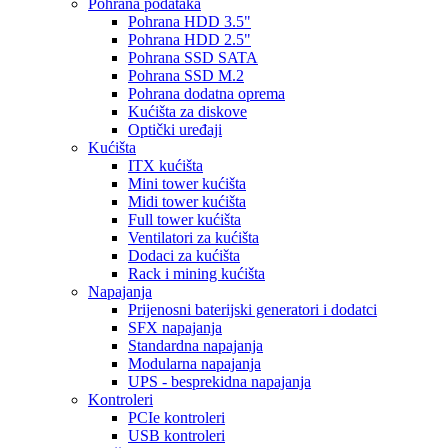
Pohrana podataka
Pohrana HDD 3.5"
Pohrana HDD 2.5"
Pohrana SSD SATA
Pohrana SSD M.2
Pohrana dodatna oprema
Kućišta za diskove
Optički uređaji
Kućišta
ITX kućišta
Mini tower kućišta
Midi tower kućišta
Full tower kućišta
Ventilatori za kućišta
Dodaci za kućišta
Rack i mining kućišta
Napajanja
Prijenosni baterijski generatori i dodatci
SFX napajanja
Standardna napajanja
Modularna napajanja
UPS - besprekidna napajanja
Kontroleri
PCIe kontroleri
USB kontroleri