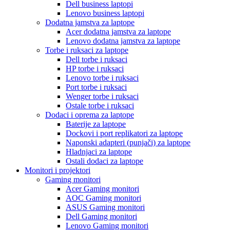
Dell business laptopi
Lenovo business laptopi
Dodatna jamstva za laptope
Acer dodatna jamstva za laptope
Lenovo dodatna jamstva za laptope
Torbe i ruksaci za laptope
Dell torbe i ruksaci
HP torbe i ruksaci
Lenovo torbe i ruksaci
Port torbe i ruksaci
Wenger torbe i ruksaci
Ostale torbe i ruksaci
Dodaci i oprema za laptope
Baterije za laptope
Dockovi i port replikatori za laptope
Naponski adapteri (punjači) za laptope
Hladnjaci za laptope
Ostali dodaci za laptope
Monitori i projektori
Gaming monitori
Acer Gaming monitori
AOC Gaming monitori
ASUS Gaming monitori
Dell Gaming monitori
Lenovo Gaming monitori