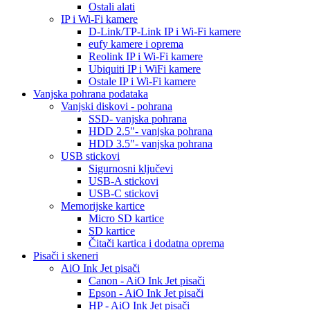
Ostali alati
IP i Wi-Fi kamere
D-Link/TP-Link IP i Wi-Fi kamere
eufy kamere i oprema
Reolink IP i Wi-Fi kamere
Ubiquiti IP i WiFi kamere
Ostale IP i Wi-Fi kamere
Vanjska pohrana podataka
Vanjski diskovi - pohrana
SSD- vanjska pohrana
HDD 2.5"- vanjska pohrana
HDD 3.5"- vanjska pohrana
USB stickovi
Sigurnosni ključevi
USB-A stickovi
USB-C stickovi
Memorijske kartice
Micro SD kartice
SD kartice
Čitači kartica i dodatna oprema
Pisači i skeneri
AiO Ink Jet pisači
Canon - AiO Ink Jet pisači
Epson - AiO Ink Jet pisači
HP - AiO Ink Jet pisači