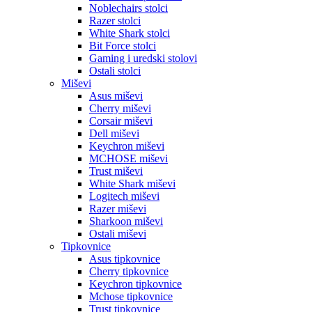
Noblechairs stolci
Razer stolci
White Shark stolci
Bit Force stolci
Gaming i uredski stolovi
Ostali stolci
Miševi
Asus miševi
Cherry miševi
Corsair miševi
Dell miševi
Keychron miševi
MCHOSE miševi
Trust miševi
White Shark miševi
Logitech miševi
Razer miševi
Sharkoon miševi
Ostali miševi
Tipkovnice
Asus tipkovnice
Cherry tipkovnice
Keychron tipkovnice
Mchose tipkovnice
Trust tipkovnice