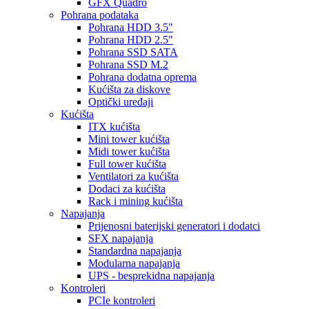
GFX Quadro
Pohrana podataka
Pohrana HDD 3.5"
Pohrana HDD 2.5"
Pohrana SSD SATA
Pohrana SSD M.2
Pohrana dodatna oprema
Kućišta za diskove
Optički uređaji
Kućišta
ITX kućišta
Mini tower kućišta
Midi tower kućišta
Full tower kućišta
Ventilatori za kućišta
Dodaci za kućišta
Rack i mining kućišta
Napajanja
Prijenosni baterijski generatori i dodatci
SFX napajanja
Standardna napajanja
Modularna napajanja
UPS - besprekidna napajanja
Kontroleri
PCIe kontroleri