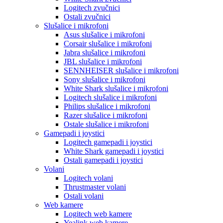
Logitech zvučnici
Ostali zvučnici
Slušalice i mikrofoni
Asus slušalice i mikrofoni
Corsair slušalice i mikrofoni
Jabra slušalice i mikrofoni
JBL slušalice i mikrofoni
SENNHEISER slušalice i mikrofoni
Sony slušalice i mikrofoni
White Shark slušalice i mikrofoni
Logitech slušalice i mikrofoni
Philips slušalice i mikrofoni
Razer slušalice i mikrofoni
Ostale slušalice i mikrofoni
Gamepadi i joystici
Logitech gamepadi i joystici
White Shark gamepadi i joystici
Ostali gamepadi i joystici
Volani
Logitech volani
Thrustmaster volani
Ostali volani
Web kamere
Logitech web kamere
Yealink web kamere