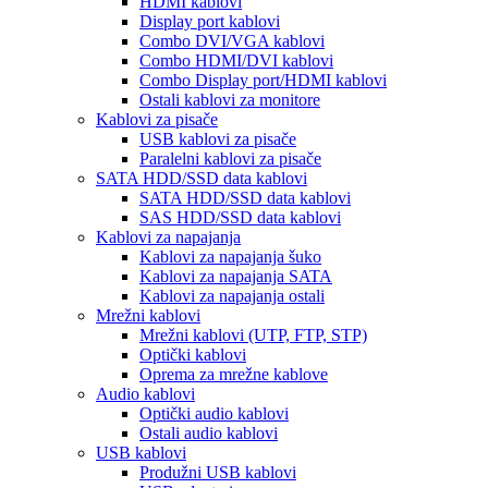
HDMI kablovi
Display port kablovi
Combo DVI/VGA kablovi
Combo HDMI/DVI kablovi
Combo Display port/HDMI kablovi
Ostali kablovi za monitore
Kablovi za pisače
USB kablovi za pisače
Paralelni kablovi za pisače
SATA HDD/SSD data kablovi
SATA HDD/SSD data kablovi
SAS HDD/SSD data kablovi
Kablovi za napajanja
Kablovi za napajanja šuko
Kablovi za napajanja SATA
Kablovi za napajanja ostali
Mrežni kablovi
Mrežni kablovi (UTP, FTP, STP)
Optički kablovi
Oprema za mrežne kablove
Audio kablovi
Optički audio kablovi
Ostali audio kablovi
USB kablovi
Produžni USB kablovi