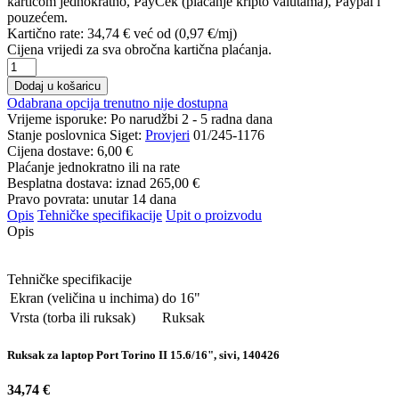
karticom jednokratno, PayCek (plaćanje kripto valutama), Paypal i
pouzećem.
Kartično rate:
34,74 €
već od (0,97 €/mj)
Cijena vrijedi za sva obročna kartična plaćanja.
Dodaj u košaricu
Odabrana opcija trenutno nije dostupna
Vrijeme isporuke:
Po narudžbi 2 - 5 radna dana
Stanje poslovnica Siget:
Provjeri
01/245-1176
Cijena dostave:
6,00 €
Plaćanje jednokratno ili na rate
Besplatna dostava: iznad
265,00 €
Pravo povrata: unutar 14 dana
Opis
Tehničke specifikacije
Upit o proizvodu
Opis
Tehničke specifikacije
Ekran (veličina u inchima)
do 16"
Vrsta (torba ili ruksak)
Ruksak
Ruksak za laptop Port Torino II 15.6/16", sivi, 140426
34,74 €