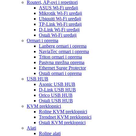
Routeri, AP-ovi i repetitori
ASUS Wi-Fi uređaji
Mikrotik Wi-Fi uređaji
Ubiquiti Wi-Fi uređaji
TP-Link Wi-Fi uređaji
D-Link Wi-Fi uređaji
Ostali Wi-Fi uređaji
Ormari i oprema
Lanberg ormari i oprema
NaviaTec ormari i oprema
Triton ormari i oprema
Pasivna mrežna oprema
Ethernet Surge Protector
Ostali ormari i oprema
USB HUB
Asonic USB HUB
D-Link USB HUB
Orico USB HUB
Ostali USB HUB
KVM preklopnici
Roline KVM preklopnici
Trendnet KVM preklopnici
Ostali KVM preklopnici
Alati
Roline alati