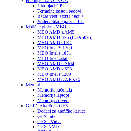
Hladnjaci CPU i VGA
Hladnjaci CPU
Termalne paste i padovi
Razni ventilatori i hladila
Vodena hlađenja za CPU
Matične ploče - MBO
MBO AMD s.AM5
MBO AMD SP5 (LGA6096)
MBO AMD sTR5
MBO Intel S.1700
MBO Intel s.1851
MBO Intel ostali
MBO AMD s.AM4
MBO AMD s.SP3
MBO Intel s.1200
MBO AMD s.WRX80
Memorija
Memorije računala
Memorija laptopi
Memorija serveri
Grafičke kartice - GFX
Dodaci za grafičke kartice
GFX Intel
GFX nVidia
GFX AMD