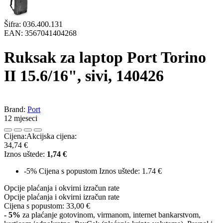
Šifra:
036.400.131
EAN:
3567041404268
Ruksak za laptop Port Torino
II 15.6/16", sivi, 140426
Brand:
Port
12 mjeseci
Cijena:
Akcijska cijena:
34,74 €
Iznos uštede:
1,74 €
-5%
Cijena s popustom
Iznos uštede: 1.74 €
Opcije plaćanja i okvirni izračun rate
Opcije plaćanja i okvirni izračun rate
Cijena s popustom:
33,00 €
- 5%
za plaćanje gotovinom, virmanom, internet bankarstvom,