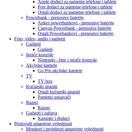
Apple dodaci za pametne telefone i tablete
Port dodaci za pametne telefone i tablete
Ostali dodaci za pametne telefone i tablete
Powerbank - prenosive baterije
Anker powerbankovi - prenosive baterije
Canyon Powerbank - prenosive baterije
Ostali Powerbankovi - prenosive baterije
Foto, video, audio i gadgeti
Gadgeti
Gadgeti
Igraće konzole
Nintendo - Igre i igrače konzole
Akcijske kamere
Go Pro akcijske kamere
TV
TV box
Kućanski aparati
Ostali kućanski aparati
Pametni usisavači
Razno
Razno
Gadgeti i zabava
Karaoke i dodaci
Proizvodi umanjene vrijednosti
Monitori i projektori umanjene vrijednosti