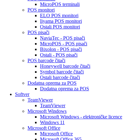
MicroPOS terminali
POS monitori
ELO POS monitori
Iiyama POS monitori
Ostali POS monitori
POS pisači
NaviaTec - POS pisači
MicroPOS - POS pisači
Bixolon - POS pisači
Ostali - POS pisači
POS barcode čitači
Honeywell barcode čitači
Symbol barcode čitači
Ostali barcode čitači
Dodatna oprema za POS
Dodatna oprema za POS
Softver
TeamViewer
TeamViewer
Microsoft Windows
Microsoft Windows - elektroničke licence
Windows 11
Microsoft Office
Microsoft Office
Microsoft Office 365