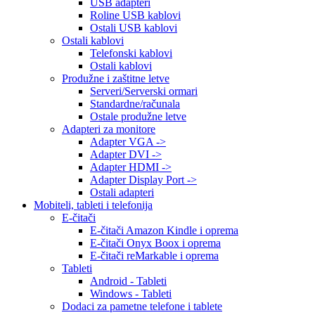
USB adapteri
Roline USB kablovi
Ostali USB kablovi
Ostali kablovi
Telefonski kablovi
Ostali kablovi
Produžne i zaštitne letve
Serveri/Serverski ormari
Standardne/računala
Ostale produžne letve
Adapteri za monitore
Adapter VGA ->
Adapter DVI ->
Adapter HDMI ->
Adapter Display Port ->
Ostali adapteri
Mobiteli, tableti i telefonija
E-čitači
E-čitači Amazon Kindle i oprema
E-čitači Onyx Boox i oprema
E-čitači reMarkable i oprema
Tableti
Android - Tableti
Windows - Tableti
Dodaci za pametne telefone i tablete