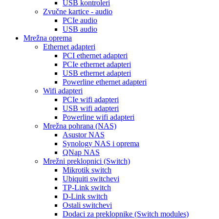
USB kontroleri
Zvučne kartice - audio
PCIe audio
USB audio
Mrežna oprema
Ethernet adapteri
PCI ethernet adapteri
PCIe ethernet adapteri
USB ethernet adapteri
Powerline ethernet adapteri
Wifi adapteri
PCIe wifi adapteri
USB wifi adapteri
Powerline wifi adapteri
Mrežna pohrana (NAS)
Asustor NAS
Synology NAS i oprema
QNap NAS
Mrežni preklopnici (Switch)
Mikrotik switch
Ubiquiti switchevi
TP-Link switch
D-Link switch
Ostali switchevi
Dodaci za preklopnike (Switch modules)