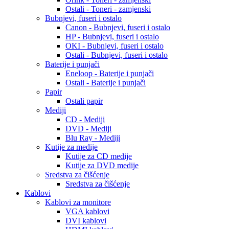
Ostali - Toneri - zamjenski
Bubnjevi, fuseri i ostalo
Canon - Bubnjevi, fuseri i ostalo
HP - Bubnjevi, fuseri i ostalo
OKI - Bubnjevi, fuseri i ostalo
Ostali - Bubnjevi, fuseri i ostalo
Baterije i punjači
Eneloop - Baterije i punjači
Ostali - Baterije i punjači
Papir
Ostali papir
Mediji
CD - Mediji
DVD - Mediji
Blu Ray - Mediji
Kutije za medije
Kutije za CD medije
Kutije za DVD medije
Sredstva za čišćenje
Sredstva za čišćenje
Kablovi
Kablovi za monitore
VGA kablovi
DVI kablovi