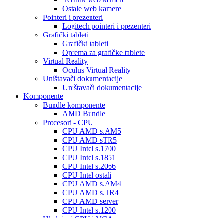
Ostale web kamere
Pointeri i prezenteri
Logitech pointeri i prezenteri
Grafički tableti
Grafički tableti
Oprema za grafičke tablete
Virtual Reality
Oculus Virtual Reality
Uništavači dokumentacije
Uništavači dokumentacije
Komponente
Bundle komponente
AMD Bundle
Procesori - CPU
CPU AMD s.AM5
CPU AMD sTR5
CPU Intel s.1700
CPU Intel s.1851
CPU Intel s.2066
CPU Intel ostali
CPU AMD s.AM4
CPU AMD s.TR4
CPU AMD server
CPU Intel s.1200