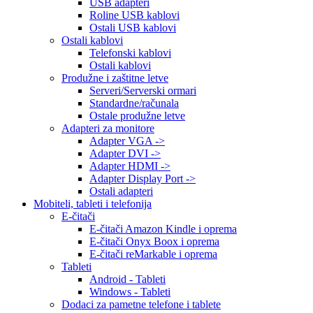
USB adapteri
Roline USB kablovi
Ostali USB kablovi
Ostali kablovi
Telefonski kablovi
Ostali kablovi
Produžne i zaštitne letve
Serveri/Serverski ormari
Standardne/računala
Ostale produžne letve
Adapteri za monitore
Adapter VGA ->
Adapter DVI ->
Adapter HDMI ->
Adapter Display Port ->
Ostali adapteri
Mobiteli, tableti i telefonija
E-čitači
E-čitači Amazon Kindle i oprema
E-čitači Onyx Boox i oprema
E-čitači reMarkable i oprema
Tableti
Android - Tableti
Windows - Tableti
Dodaci za pametne telefone i tablete