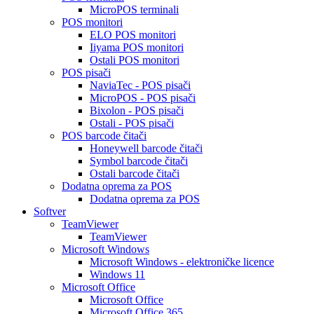
MicroPOS terminali
POS monitori
ELO POS monitori
Iiyama POS monitori
Ostali POS monitori
POS pisači
NaviaTec - POS pisači
MicroPOS - POS pisači
Bixolon - POS pisači
Ostali - POS pisači
POS barcode čitači
Honeywell barcode čitači
Symbol barcode čitači
Ostali barcode čitači
Dodatna oprema za POS
Dodatna oprema za POS
Softver
TeamViewer
TeamViewer
Microsoft Windows
Microsoft Windows - elektroničke licence
Windows 11
Microsoft Office
Microsoft Office
Microsoft Office 365