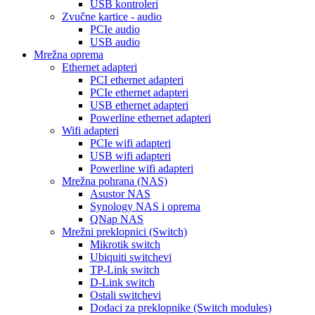
USB kontroleri
Zvučne kartice - audio
PCIe audio
USB audio
Mrežna oprema
Ethernet adapteri
PCI ethernet adapteri
PCIe ethernet adapteri
USB ethernet adapteri
Powerline ethernet adapteri
Wifi adapteri
PCIe wifi adapteri
USB wifi adapteri
Powerline wifi adapteri
Mrežna pohrana (NAS)
Asustor NAS
Synology NAS i oprema
QNap NAS
Mrežni preklopnici (Switch)
Mikrotik switch
Ubiquiti switchevi
TP-Link switch
D-Link switch
Ostali switchevi
Dodaci za preklopnike (Switch modules)