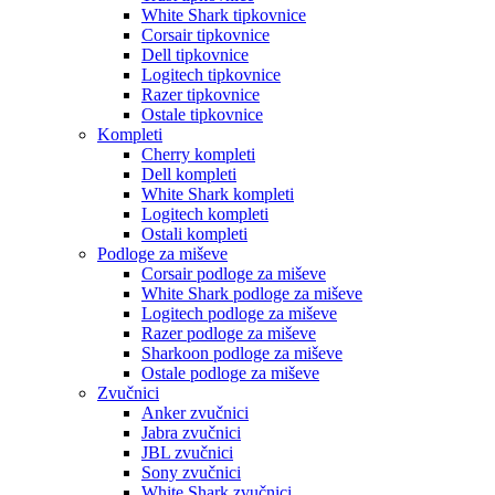
White Shark tipkovnice
Corsair tipkovnice
Dell tipkovnice
Logitech tipkovnice
Razer tipkovnice
Ostale tipkovnice
Kompleti
Cherry kompleti
Dell kompleti
White Shark kompleti
Logitech kompleti
Ostali kompleti
Podloge za miševe
Corsair podloge za miševe
White Shark podloge za miševe
Logitech podloge za miševe
Razer podloge za miševe
Sharkoon podloge za miševe
Ostale podloge za miševe
Zvučnici
Anker zvučnici
Jabra zvučnici
JBL zvučnici
Sony zvučnici
White Shark zvučnici