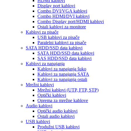
HDMI kablovi
Display port kablovi
Combo DVI/VGA kablovi
Combo HDMI/DVI kablovi
Combo Display port/HDMI kablovi
Ostali kablovi za monitore
Kablovi za pisače
USB kablovi za pisače
Paralelni kablovi za pisače
SATA HDD/SSD data kablovi
SATA HDD/SSD data kablovi
SAS HDD/SSD data kablovi
Kablovi za napajanja
Kablovi za napajanja šuko
Kablovi za napajanja SATA
Kablovi za napajanja ostali
Mrežni kablovi
Mrežni kablovi (UTP, FTP, STP)
Optički kablovi
Oprema za mrežne kablove
Audio kablovi
Optički audio kablovi
Ostali audio kablovi
USB kablovi
Produžni USB kablovi