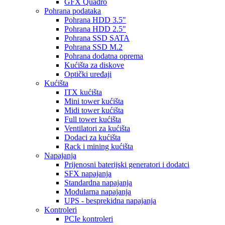
GFX Quadro
Pohrana podataka
Pohrana HDD 3.5"
Pohrana HDD 2.5"
Pohrana SSD SATA
Pohrana SSD M.2
Pohrana dodatna oprema
Kućišta za diskove
Optički uređaji
Kućišta
ITX kućišta
Mini tower kućišta
Midi tower kućišta
Full tower kućišta
Ventilatori za kućišta
Dodaci za kućišta
Rack i mining kućišta
Napajanja
Prijenosni baterijski generatori i dodatci
SFX napajanja
Standardna napajanja
Modularna napajanja
UPS - besprekidna napajanja
Kontroleri
PCIe kontroleri