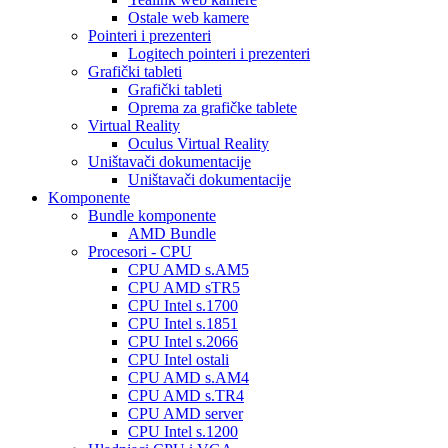
Ostale web kamere
Pointeri i prezenteri
Logitech pointeri i prezenteri
Grafički tableti
Grafički tableti
Oprema za grafičke tablete
Virtual Reality
Oculus Virtual Reality
Uništavači dokumentacije
Uništavači dokumentacije
Komponente
Bundle komponente
AMD Bundle
Procesori - CPU
CPU AMD s.AM5
CPU AMD sTR5
CPU Intel s.1700
CPU Intel s.1851
CPU Intel s.2066
CPU Intel ostali
CPU AMD s.AM4
CPU AMD s.TR4
CPU AMD server
CPU Intel s.1200