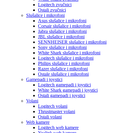
Logitech zvučnici
Ostali zvučnici
Slušalice i mikrofoni
Asus slušalice i mikrofoni
Corsair slušalice i mikrofoni
Jabra slušalice i mikrofoni
JBL slušalice i mikrofoni
SENNHEISER slušalice i mikrofoni
Sony slušalice i mikrofoni
White Shark slušalice i mikrofoni
Logitech slušalice i mikrofoni
Philips slušalice i mikrofoni
Razer slušalice i mikrofoni
Ostale slušalice i mikrofoni
Gamepadi i joystici
Logitech gamepadi i joystici
White Shark gamepadi i joystici
Ostali gamepadi i joystici
Volani
Logitech volani
Thrustmaster volani
Ostali volani
Web kamere
Logitech web kamere
Yealink web kamere