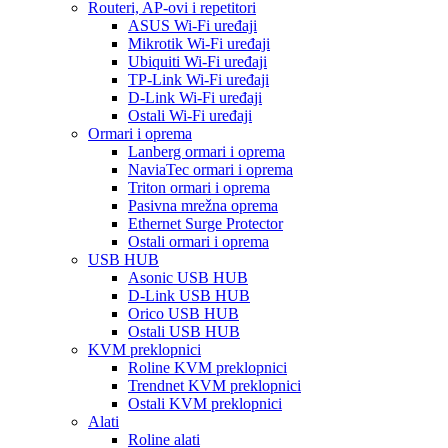
Routeri, AP-ovi i repetitori
ASUS Wi-Fi uređaji
Mikrotik Wi-Fi uređaji
Ubiquiti Wi-Fi uređaji
TP-Link Wi-Fi uređaji
D-Link Wi-Fi uređaji
Ostali Wi-Fi uređaji
Ormari i oprema
Lanberg ormari i oprema
NaviaTec ormari i oprema
Triton ormari i oprema
Pasivna mrežna oprema
Ethernet Surge Protector
Ostali ormari i oprema
USB HUB
Asonic USB HUB
D-Link USB HUB
Orico USB HUB
Ostali USB HUB
KVM preklopnici
Roline KVM preklopnici
Trendnet KVM preklopnici
Ostali KVM preklopnici
Alati
Roline alati