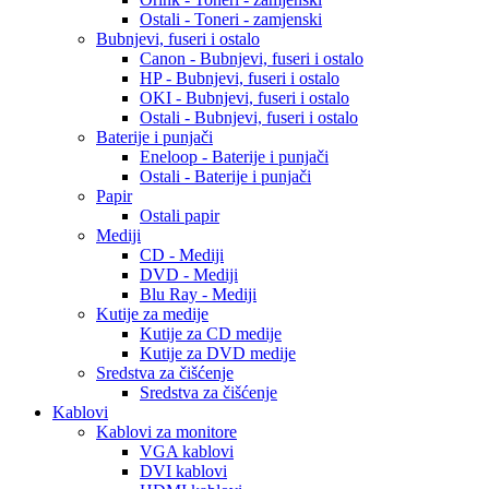
Ostali - Toneri - zamjenski
Bubnjevi, fuseri i ostalo
Canon - Bubnjevi, fuseri i ostalo
HP - Bubnjevi, fuseri i ostalo
OKI - Bubnjevi, fuseri i ostalo
Ostali - Bubnjevi, fuseri i ostalo
Baterije i punjači
Eneloop - Baterije i punjači
Ostali - Baterije i punjači
Papir
Ostali papir
Mediji
CD - Mediji
DVD - Mediji
Blu Ray - Mediji
Kutije za medije
Kutije za CD medije
Kutije za DVD medije
Sredstva za čišćenje
Sredstva za čišćenje
Kablovi
Kablovi za monitore
VGA kablovi
DVI kablovi