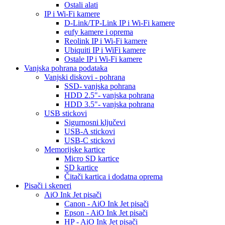
Ostali alati
IP i Wi-Fi kamere
D-Link/TP-Link IP i Wi-Fi kamere
eufy kamere i oprema
Reolink IP i Wi-Fi kamere
Ubiquiti IP i WiFi kamere
Ostale IP i Wi-Fi kamere
Vanjska pohrana podataka
Vanjski diskovi - pohrana
SSD- vanjska pohrana
HDD 2.5"- vanjska pohrana
HDD 3.5"- vanjska pohrana
USB stickovi
Sigurnosni ključevi
USB-A stickovi
USB-C stickovi
Memorijske kartice
Micro SD kartice
SD kartice
Čitači kartica i dodatna oprema
Pisači i skeneri
AiO Ink Jet pisači
Canon - AiO Ink Jet pisači
Epson - AiO Ink Jet pisači
HP - AiO Ink Jet pisači