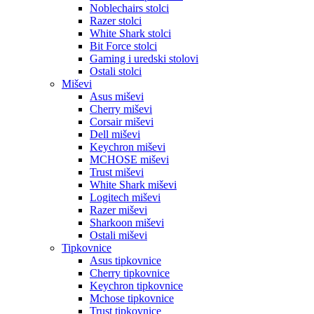
Noblechairs stolci
Razer stolci
White Shark stolci
Bit Force stolci
Gaming i uredski stolovi
Ostali stolci
Miševi
Asus miševi
Cherry miševi
Corsair miševi
Dell miševi
Keychron miševi
MCHOSE miševi
Trust miševi
White Shark miševi
Logitech miševi
Razer miševi
Sharkoon miševi
Ostali miševi
Tipkovnice
Asus tipkovnice
Cherry tipkovnice
Keychron tipkovnice
Mchose tipkovnice
Trust tipkovnice