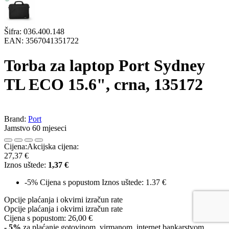
Šifra:
036.400.148
EAN:
3567041351722
Torba za laptop Port Sydney
TL ECO 15.6", crna, 135172
Brand:
Port
Jamstvo 60 mjeseci
Cijena:
Akcijska cijena:
27,37 €
Iznos uštede:
1,37 €
-5%
Cijena s popustom
Iznos uštede: 1.37 €
Opcije plaćanja i okvirni izračun rate
Opcije plaćanja i okvirni izračun rate
Cijena s popustom:
26,00 €
- 5%
za plaćanje gotovinom, virmanom, internet bankarstvom,