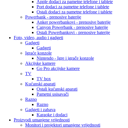
Apple dodaci za pametne telefone i tablete
Port dodaci za pametne telefone i tablete
Ostali dodaci za pametne telefone i tablete
Powerbank - prenosive baterije
Anker powerbankovi - prenosive baterije
Canyon Powerbank - prenosive baterije
Ostali Powerbankovi - prenosive baterije
Foto, video, audio i gadgeti
Gadgeti
Gadgeti
Igraće konzole
Nintendo - Igre i igrače konzole
Akcijske kamere
Go Pro akcijske kamere
TV
TV box
Kućanski aparati
Ostali kućanski aparati
Pametni usisavači
Razno
Razno
Gadgeti i zabava
Karaoke i dodaci
Proizvodi umanjene vrijednosti
Monitori i projektori umanjene vrijednosti