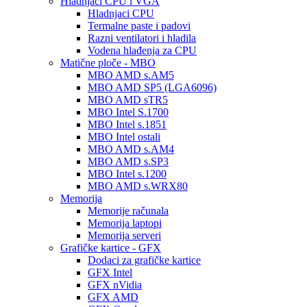
Hladnjaci CPU i VGA
Hladnjaci CPU
Termalne paste i padovi
Razni ventilatori i hladila
Vodena hlađenja za CPU
Matične ploče - MBO
MBO AMD s.AM5
MBO AMD SP5 (LGA6096)
MBO AMD sTR5
MBO Intel S.1700
MBO Intel s.1851
MBO Intel ostali
MBO AMD s.AM4
MBO AMD s.SP3
MBO Intel s.1200
MBO AMD s.WRX80
Memorija
Memorije računala
Memorija laptopi
Memorija serveri
Grafičke kartice - GFX
Dodaci za grafičke kartice
GFX Intel
GFX nVidia
GFX AMD