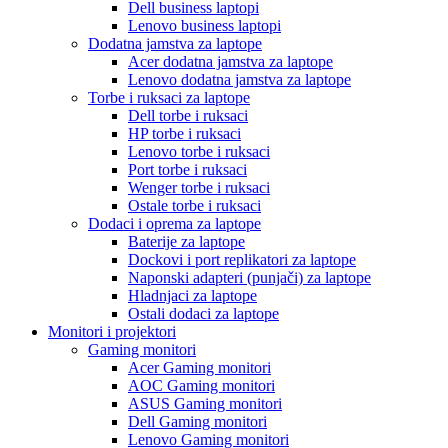
Dell business laptopi
Lenovo business laptopi
Dodatna jamstva za laptope
Acer dodatna jamstva za laptope
Lenovo dodatna jamstva za laptope
Torbe i ruksaci za laptope
Dell torbe i ruksaci
HP torbe i ruksaci
Lenovo torbe i ruksaci
Port torbe i ruksaci
Wenger torbe i ruksaci
Ostale torbe i ruksaci
Dodaci i oprema za laptope
Baterije za laptope
Dockovi i port replikatori za laptope
Naponski adapteri (punjači) za laptope
Hladnjaci za laptope
Ostali dodaci za laptope
Monitori i projektori
Gaming monitori
Acer Gaming monitori
AOC Gaming monitori
ASUS Gaming monitori
Dell Gaming monitori
Lenovo Gaming monitori