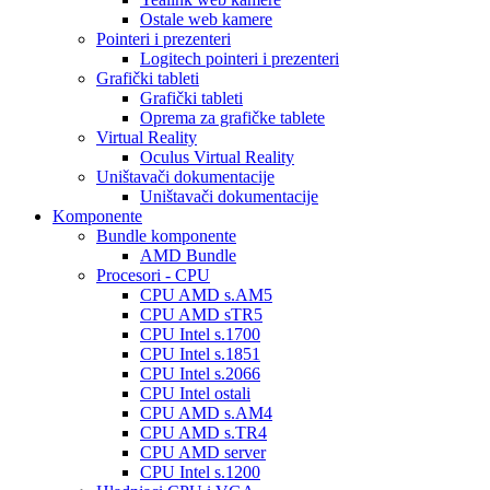
Ostale web kamere
Pointeri i prezenteri
Logitech pointeri i prezenteri
Grafički tableti
Grafički tableti
Oprema za grafičke tablete
Virtual Reality
Oculus Virtual Reality
Uništavači dokumentacije
Uništavači dokumentacije
Komponente
Bundle komponente
AMD Bundle
Procesori - CPU
CPU AMD s.AM5
CPU AMD sTR5
CPU Intel s.1700
CPU Intel s.1851
CPU Intel s.2066
CPU Intel ostali
CPU AMD s.AM4
CPU AMD s.TR4
CPU AMD server
CPU Intel s.1200