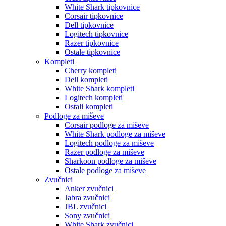
White Shark tipkovnice
Corsair tipkovnice
Dell tipkovnice
Logitech tipkovnice
Razer tipkovnice
Ostale tipkovnice
Kompleti
Cherry kompleti
Dell kompleti
White Shark kompleti
Logitech kompleti
Ostali kompleti
Podloge za miševe
Corsair podloge za miševe
White Shark podloge za miševe
Logitech podloge za miševe
Razer podloge za miševe
Sharkoon podloge za miševe
Ostale podloge za miševe
Zvučnici
Anker zvučnici
Jabra zvučnici
JBL zvučnici
Sony zvučnici
White Shark zvučnici