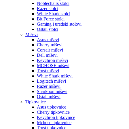
Noblechairs stolci
Razer stolci
White Shark stolci
Bit Force stolci
Gaming i uredski stolovi
Ostali stolci
Miševi
Asus miševi
Cherry miševi
Corsair miševi
Dell miševi
Keychron miševi
MCHOSE miševi
Trust miševi
White Shark miševi
Logitech miševi
Razer miševi
Sharkoon miševi
Ostali miševi
Tipkovnice
Asus tipkovnice
Cherry tipkovnice
Keychron tipkovnice
Mchose tipkovnice
Trust tipkovnice