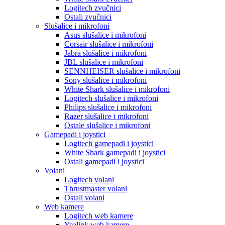
Logitech zvučnici
Ostali zvučnici
Slušalice i mikrofoni
Asus slušalice i mikrofoni
Corsair slušalice i mikrofoni
Jabra slušalice i mikrofoni
JBL slušalice i mikrofoni
SENNHEISER slušalice i mikrofoni
Sony slušalice i mikrofoni
White Shark slušalice i mikrofoni
Logitech slušalice i mikrofoni
Philips slušalice i mikrofoni
Razer slušalice i mikrofoni
Ostale slušalice i mikrofoni
Gamepadi i joystici
Logitech gamepadi i joystici
White Shark gamepadi i joystici
Ostali gamepadi i joystici
Volani
Logitech volani
Thrustmaster volani
Ostali volani
Web kamere
Logitech web kamere
Yealink web kamere