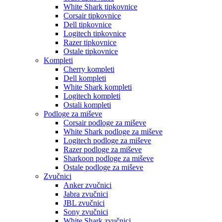
White Shark tipkovnice
Corsair tipkovnice
Dell tipkovnice
Logitech tipkovnice
Razer tipkovnice
Ostale tipkovnice
Kompleti
Cherry kompleti
Dell kompleti
White Shark kompleti
Logitech kompleti
Ostali kompleti
Podloge za miševe
Corsair podloge za miševe
White Shark podloge za miševe
Logitech podloge za miševe
Razer podloge za miševe
Sharkoon podloge za miševe
Ostale podloge za miševe
Zvučnici
Anker zvučnici
Jabra zvučnici
JBL zvučnici
Sony zvučnici
White Shark zvučnici