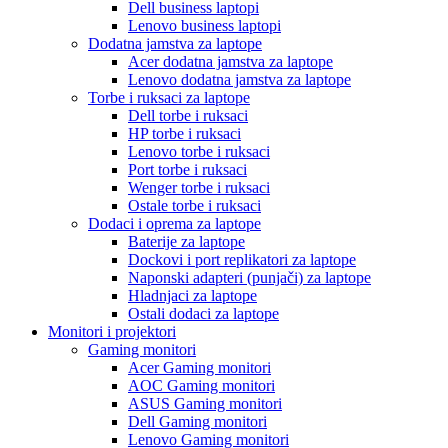
Dell business laptopi
Lenovo business laptopi
Dodatna jamstva za laptope
Acer dodatna jamstva za laptope
Lenovo dodatna jamstva za laptope
Torbe i ruksaci za laptope
Dell torbe i ruksaci
HP torbe i ruksaci
Lenovo torbe i ruksaci
Port torbe i ruksaci
Wenger torbe i ruksaci
Ostale torbe i ruksaci
Dodaci i oprema za laptope
Baterije za laptope
Dockovi i port replikatori za laptope
Naponski adapteri (punjači) za laptope
Hladnjaci za laptope
Ostali dodaci za laptope
Monitori i projektori
Gaming monitori
Acer Gaming monitori
AOC Gaming monitori
ASUS Gaming monitori
Dell Gaming monitori
Lenovo Gaming monitori