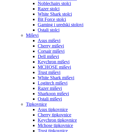
Noblechairs stolci
Razer stolci
White Shark stolci
Bit Force stolci
Gaming i uredski stolovi
Ostali stolci
Miševi
Asus miševi
Cherry miševi
Corsair miševi
Dell miševi
Keychron miševi
MCHOSE miševi
Trust miševi
White Shark miševi
Logitech miševi
Razer miševi
Sharkoon miševi
Ostali miševi
Tipkovnice
Asus tipkovnice
Cherry tipkovnice
Keychron tipkovnice
Mchose tipkovnice
Trust tipkovnice