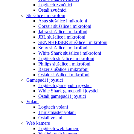
Logitech zvučnici
Ostali zvučnici
Slušalice i mikrofoni
Asus slušalice i mikrofoni
Corsair slušalice i mikrofoni
Jabra slušalice i mikrofoni
JBL slušalice i mikrofoni
SENNHEISER slušalice i mikrofoni
Sony slušalice i mikrofoni
White Shark slušalice i mikrofoni
Logitech slušalice i mikrofoni
Philips slušalice i mikrofoni
Razer slušalice i mikrofoni
Ostale slušalice i mikrofoni
Gamepadi i joystici
Logitech gamepadi i joystici
White Shark gamepadi i joystici
Ostali gamepadi i joystici
Volani
Logitech volani
Thrustmaster volani
Ostali volani
Web kamere
Logitech web kamere
Yealink web kamere