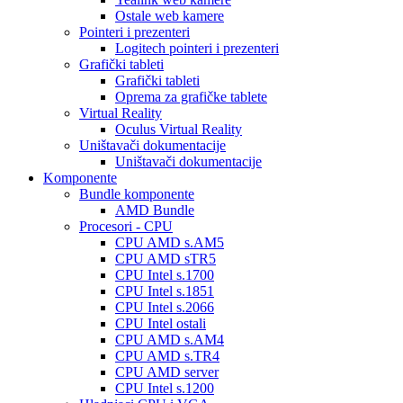
Ostale web kamere
Pointeri i prezenteri
Logitech pointeri i prezenteri
Grafički tableti
Grafički tableti
Oprema za grafičke tablete
Virtual Reality
Oculus Virtual Reality
Uništavači dokumentacije
Uništavači dokumentacije
Komponente
Bundle komponente
AMD Bundle
Procesori - CPU
CPU AMD s.AM5
CPU AMD sTR5
CPU Intel s.1700
CPU Intel s.1851
CPU Intel s.2066
CPU Intel ostali
CPU AMD s.AM4
CPU AMD s.TR4
CPU AMD server
CPU Intel s.1200