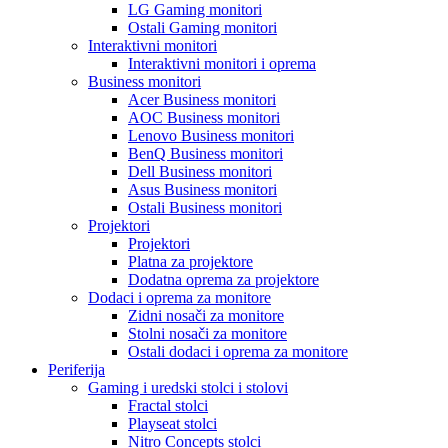
LG Gaming monitori
Ostali Gaming monitori
Interaktivni monitori
Interaktivni monitori i oprema
Business monitori
Acer Business monitori
AOC Business monitori
Lenovo Business monitori
BenQ Business monitori
Dell Business monitori
Asus Business monitori
Ostali Business monitori
Projektori
Projektori
Platna za projektore
Dodatna oprema za projektore
Dodaci i oprema za monitore
Zidni nosači za monitore
Stolni nosači za monitore
Ostali dodaci i oprema za monitore
Periferija
Gaming i uredski stolci i stolovi
Fractal stolci
Playseat stolci
Nitro Concepts stolci