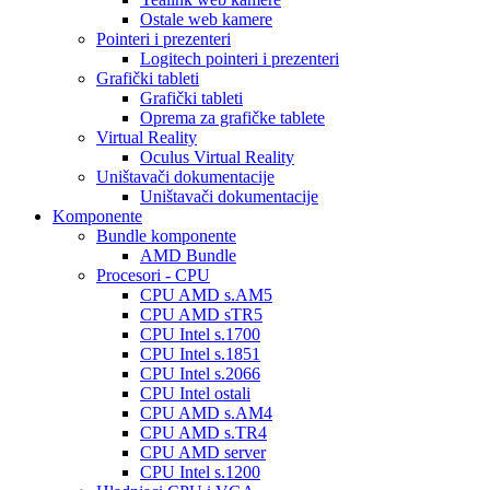
Ostale web kamere
Pointeri i prezenteri
Logitech pointeri i prezenteri
Grafički tableti
Grafički tableti
Oprema za grafičke tablete
Virtual Reality
Oculus Virtual Reality
Uništavači dokumentacije
Uništavači dokumentacije
Komponente
Bundle komponente
AMD Bundle
Procesori - CPU
CPU AMD s.AM5
CPU AMD sTR5
CPU Intel s.1700
CPU Intel s.1851
CPU Intel s.2066
CPU Intel ostali
CPU AMD s.AM4
CPU AMD s.TR4
CPU AMD server
CPU Intel s.1200