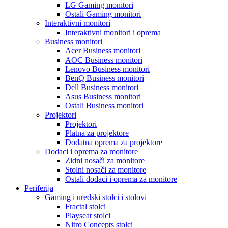
LG Gaming monitori
Ostali Gaming monitori
Interaktivni monitori
Interaktivni monitori i oprema
Business monitori
Acer Business monitori
AOC Business monitori
Lenovo Business monitori
BenQ Business monitori
Dell Business monitori
Asus Business monitori
Ostali Business monitori
Projektori
Projektori
Platna za projektore
Dodatna oprema za projektore
Dodaci i oprema za monitore
Zidni nosači za monitore
Stolni nosači za monitore
Ostali dodaci i oprema za monitore
Periferija
Gaming i uredski stolci i stolovi
Fractal stolci
Playseat stolci
Nitro Concepts stolci