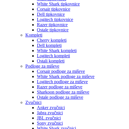
White Shark tipkovnice
Corsair tipkovnice
Dell tipkovnice
Logitech tipkovnice
Razer tipkovnice
Ostale tipkovnice
Kompleti
Cherry kompleti
Dell kompleti
White Shark kompleti
Logitech kompleti
Ostali kompleti
Podloge za miševe
Corsair podloge za miševe
White Shark podloge za miševe
Logitech podloge za miševe
Razer podloge za miševe
Sharkoon podloge za miševe
Ostale podloge za miševe
Zvučnici
Anker zvučnici
Jabra zvučnici
JBL zvučnici
Sony zvučnici
White Shark zvučnici