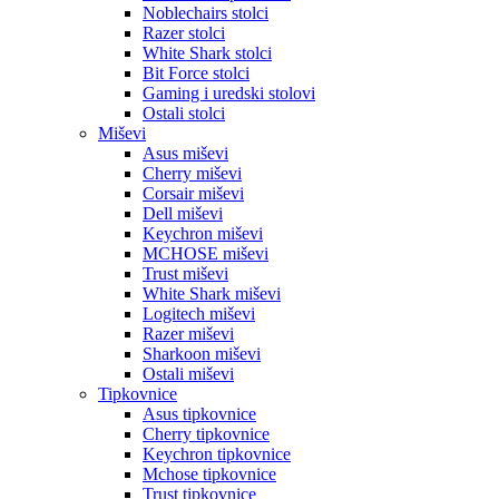
Noblechairs stolci
Razer stolci
White Shark stolci
Bit Force stolci
Gaming i uredski stolovi
Ostali stolci
Miševi
Asus miševi
Cherry miševi
Corsair miševi
Dell miševi
Keychron miševi
MCHOSE miševi
Trust miševi
White Shark miševi
Logitech miševi
Razer miševi
Sharkoon miševi
Ostali miševi
Tipkovnice
Asus tipkovnice
Cherry tipkovnice
Keychron tipkovnice
Mchose tipkovnice
Trust tipkovnice