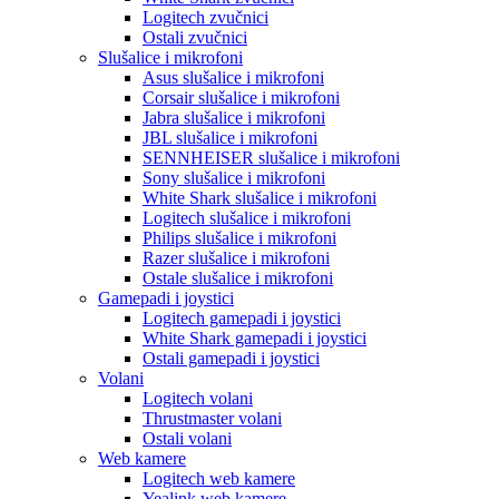
Logitech zvučnici
Ostali zvučnici
Slušalice i mikrofoni
Asus slušalice i mikrofoni
Corsair slušalice i mikrofoni
Jabra slušalice i mikrofoni
JBL slušalice i mikrofoni
SENNHEISER slušalice i mikrofoni
Sony slušalice i mikrofoni
White Shark slušalice i mikrofoni
Logitech slušalice i mikrofoni
Philips slušalice i mikrofoni
Razer slušalice i mikrofoni
Ostale slušalice i mikrofoni
Gamepadi i joystici
Logitech gamepadi i joystici
White Shark gamepadi i joystici
Ostali gamepadi i joystici
Volani
Logitech volani
Thrustmaster volani
Ostali volani
Web kamere
Logitech web kamere
Yealink web kamere