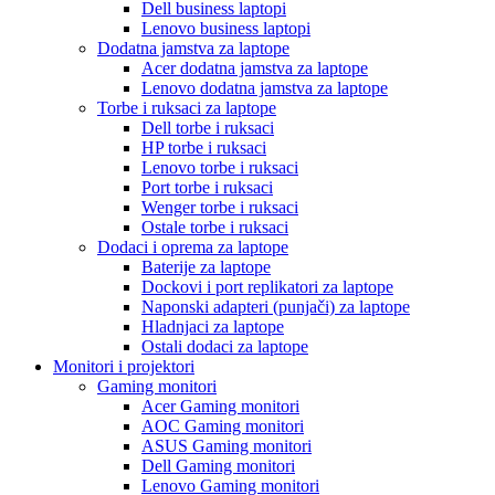
Dell business laptopi
Lenovo business laptopi
Dodatna jamstva za laptope
Acer dodatna jamstva za laptope
Lenovo dodatna jamstva za laptope
Torbe i ruksaci za laptope
Dell torbe i ruksaci
HP torbe i ruksaci
Lenovo torbe i ruksaci
Port torbe i ruksaci
Wenger torbe i ruksaci
Ostale torbe i ruksaci
Dodaci i oprema za laptope
Baterije za laptope
Dockovi i port replikatori za laptope
Naponski adapteri (punjači) za laptope
Hladnjaci za laptope
Ostali dodaci za laptope
Monitori i projektori
Gaming monitori
Acer Gaming monitori
AOC Gaming monitori
ASUS Gaming monitori
Dell Gaming monitori
Lenovo Gaming monitori