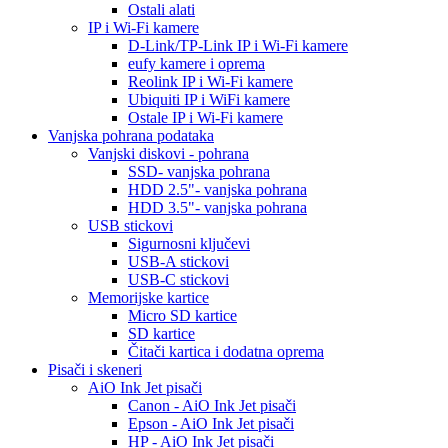
Ostali alati
IP i Wi-Fi kamere
D-Link/TP-Link IP i Wi-Fi kamere
eufy kamere i oprema
Reolink IP i Wi-Fi kamere
Ubiquiti IP i WiFi kamere
Ostale IP i Wi-Fi kamere
Vanjska pohrana podataka
Vanjski diskovi - pohrana
SSD- vanjska pohrana
HDD 2.5"- vanjska pohrana
HDD 3.5"- vanjska pohrana
USB stickovi
Sigurnosni ključevi
USB-A stickovi
USB-C stickovi
Memorijske kartice
Micro SD kartice
SD kartice
Čitači kartica i dodatna oprema
Pisači i skeneri
AiO Ink Jet pisači
Canon - AiO Ink Jet pisači
Epson - AiO Ink Jet pisači
HP - AiO Ink Jet pisači