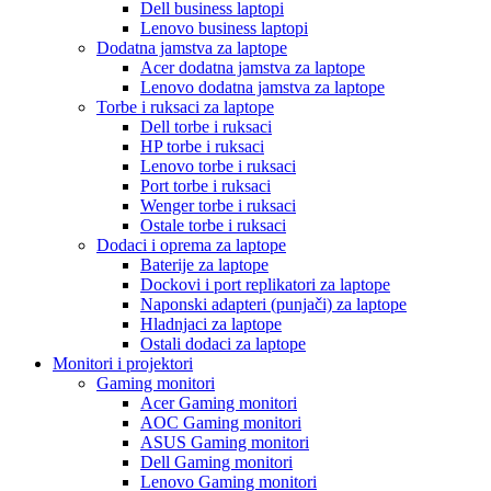
Dell business laptopi
Lenovo business laptopi
Dodatna jamstva za laptope
Acer dodatna jamstva za laptope
Lenovo dodatna jamstva za laptope
Torbe i ruksaci za laptope
Dell torbe i ruksaci
HP torbe i ruksaci
Lenovo torbe i ruksaci
Port torbe i ruksaci
Wenger torbe i ruksaci
Ostale torbe i ruksaci
Dodaci i oprema za laptope
Baterije za laptope
Dockovi i port replikatori za laptope
Naponski adapteri (punjači) za laptope
Hladnjaci za laptope
Ostali dodaci za laptope
Monitori i projektori
Gaming monitori
Acer Gaming monitori
AOC Gaming monitori
ASUS Gaming monitori
Dell Gaming monitori
Lenovo Gaming monitori