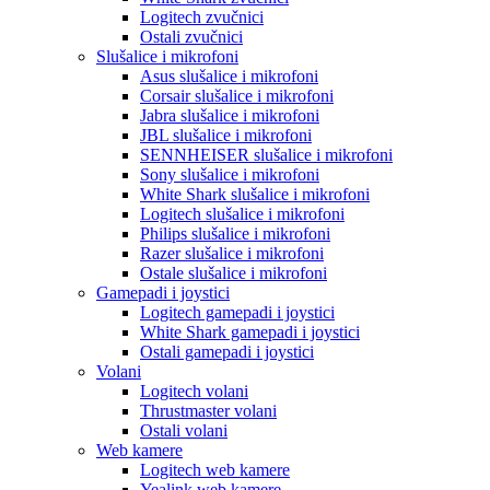
Logitech zvučnici
Ostali zvučnici
Slušalice i mikrofoni
Asus slušalice i mikrofoni
Corsair slušalice i mikrofoni
Jabra slušalice i mikrofoni
JBL slušalice i mikrofoni
SENNHEISER slušalice i mikrofoni
Sony slušalice i mikrofoni
White Shark slušalice i mikrofoni
Logitech slušalice i mikrofoni
Philips slušalice i mikrofoni
Razer slušalice i mikrofoni
Ostale slušalice i mikrofoni
Gamepadi i joystici
Logitech gamepadi i joystici
White Shark gamepadi i joystici
Ostali gamepadi i joystici
Volani
Logitech volani
Thrustmaster volani
Ostali volani
Web kamere
Logitech web kamere
Yealink web kamere