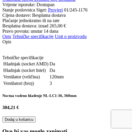
Vrijeme isporuke:
Dostupan
Stanje poslovnica Siget:
Provjeri
01/245-1176
Cijena dostave:
Besplatna dostava
Plaćanje jednokratno ili na rate
Besplatna dostava: iznad
265,00 €
Pravo povrata: unutar 14 dana
Opis
Tehničke specifikacije
Upit o proizvodu
Opis
Tehničke specifikacije
Hladnjak (socket AMD)
Da
Hladnjak (socket Intel)
Da
Ventilator (veličina)
120mm
Ventilatori (broj)
3
Noctua vodeno hlađenje NL-LC1-36, 360mm
304,21 €
Dodaj u košaricu
Ovo bi vas moglo zanimati …