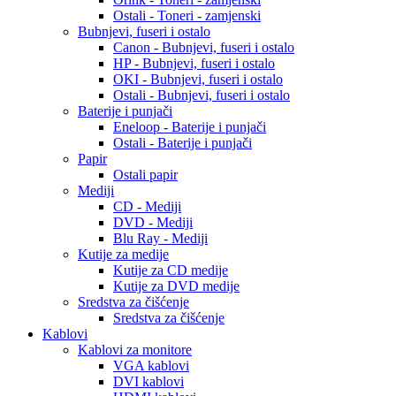
Ostali - Toneri - zamjenski
Bubnjevi, fuseri i ostalo
Canon - Bubnjevi, fuseri i ostalo
HP - Bubnjevi, fuseri i ostalo
OKI - Bubnjevi, fuseri i ostalo
Ostali - Bubnjevi, fuseri i ostalo
Baterije i punjači
Eneloop - Baterije i punjači
Ostali - Baterije i punjači
Papir
Ostali papir
Mediji
CD - Mediji
DVD - Mediji
Blu Ray - Mediji
Kutije za medije
Kutije za CD medije
Kutije za DVD medije
Sredstva za čišćenje
Sredstva za čišćenje
Kablovi
Kablovi za monitore
VGA kablovi
DVI kablovi