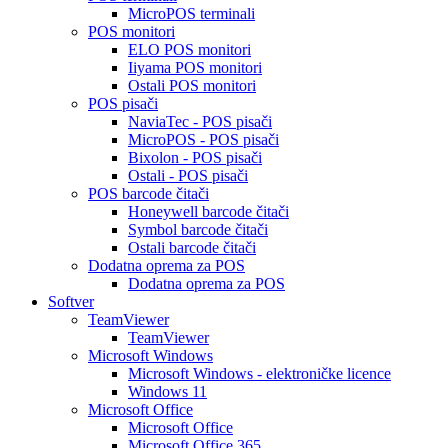
MicroPOS terminali
POS monitori
ELO POS monitori
Iiyama POS monitori
Ostali POS monitori
POS pisači
NaviaTec - POS pisači
MicroPOS - POS pisači
Bixolon - POS pisači
Ostali - POS pisači
POS barcode čitači
Honeywell barcode čitači
Symbol barcode čitači
Ostali barcode čitači
Dodatna oprema za POS
Dodatna oprema za POS
Softver
TeamViewer
TeamViewer
Microsoft Windows
Microsoft Windows - elektroničke licence
Windows 11
Microsoft Office
Microsoft Office
Microsoft Office 365