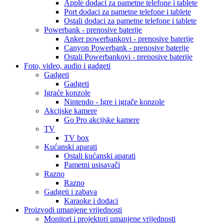
Apple dodaci za pametne telefone i tablete
Port dodaci za pametne telefone i tablete
Ostali dodaci za pametne telefone i tablete
Powerbank - prenosive baterije
Anker powerbankovi - prenosive baterije
Canyon Powerbank - prenosive baterije
Ostali Powerbankovi - prenosive baterije
Foto, video, audio i gadgeti
Gadgeti
Gadgeti
Igraće konzole
Nintendo - Igre i igrače konzole
Akcijske kamere
Go Pro akcijske kamere
TV
TV box
Kućanski aparati
Ostali kućanski aparati
Pametni usisavači
Razno
Razno
Gadgeti i zabava
Karaoke i dodaci
Proizvodi umanjene vrijednosti
Monitori i projektori umanjene vrijednosti