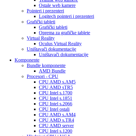
Ostale web kamere
Pointeri i prezenteri
Logitech pointeri i prezenteri
Grafički tableti
Grafički tableti
Oprema za grafičke tablete
Virtual Reality
Oculus Virtual Reality
Uništavači dokumentacije
Uništavači dokumentacije
Komponente
Bundle komponente
AMD Bundle
Procesori - CPU
CPU AMD s.AM5
CPU AMD sTR5
CPU Intel s.1700
CPU Intel s.1851
CPU Intel s.2066
CPU Intel ostali
CPU AMD s.AM4
CPU AMD s.TR4
CPU AMD server
CPU Intel s.1200