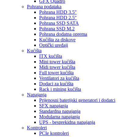
GFX Quadro
Pohrana podataka
Pohrana HDD 3.5"
Pohrana HDD 2.5"
Pohrana SSD SATA
Pohrana SSD M.2
Pohrana dodatna oprema
Kućišta za diskove
Optički uređaji
Kućišta
ITX kućišta
Mini tower kućišta
Midi tower kućišta
Full tower kućišta
Ventilatori za kućišta
Dodaci za kućišta
Rack i mining kućišta
Napajanja
Prijenosni baterijski generatori i dodatci
SFX napajanja
Standardna napajanja
Modularna napajanja
UPS - besprekidna napajanja
Kontroleri
PCIe kontroleri