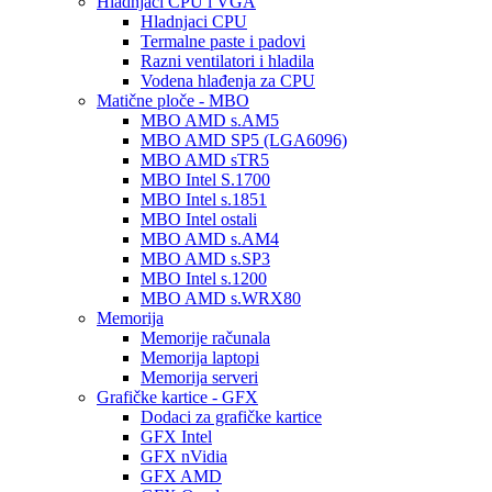
Hladnjaci CPU i VGA
Hladnjaci CPU
Termalne paste i padovi
Razni ventilatori i hladila
Vodena hlađenja za CPU
Matične ploče - MBO
MBO AMD s.AM5
MBO AMD SP5 (LGA6096)
MBO AMD sTR5
MBO Intel S.1700
MBO Intel s.1851
MBO Intel ostali
MBO AMD s.AM4
MBO AMD s.SP3
MBO Intel s.1200
MBO AMD s.WRX80
Memorija
Memorije računala
Memorija laptopi
Memorija serveri
Grafičke kartice - GFX
Dodaci za grafičke kartice
GFX Intel
GFX nVidia
GFX AMD