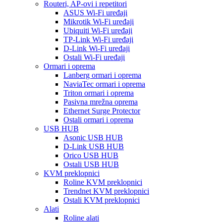
Routeri, AP-ovi i repetitori
ASUS Wi-Fi uređaji
Mikrotik Wi-Fi uređaji
Ubiquiti Wi-Fi uređaji
TP-Link Wi-Fi uređaji
D-Link Wi-Fi uređaji
Ostali Wi-Fi uređaji
Ormari i oprema
Lanberg ormari i oprema
NaviaTec ormari i oprema
Triton ormari i oprema
Pasivna mrežna oprema
Ethernet Surge Protector
Ostali ormari i oprema
USB HUB
Asonic USB HUB
D-Link USB HUB
Orico USB HUB
Ostali USB HUB
KVM preklopnici
Roline KVM preklopnici
Trendnet KVM preklopnici
Ostali KVM preklopnici
Alati
Roline alati