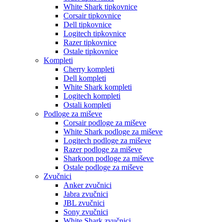
White Shark tipkovnice
Corsair tipkovnice
Dell tipkovnice
Logitech tipkovnice
Razer tipkovnice
Ostale tipkovnice
Kompleti
Cherry kompleti
Dell kompleti
White Shark kompleti
Logitech kompleti
Ostali kompleti
Podloge za miševe
Corsair podloge za miševe
White Shark podloge za miševe
Logitech podloge za miševe
Razer podloge za miševe
Sharkoon podloge za miševe
Ostale podloge za miševe
Zvučnici
Anker zvučnici
Jabra zvučnici
JBL zvučnici
Sony zvučnici
White Shark zvučnici