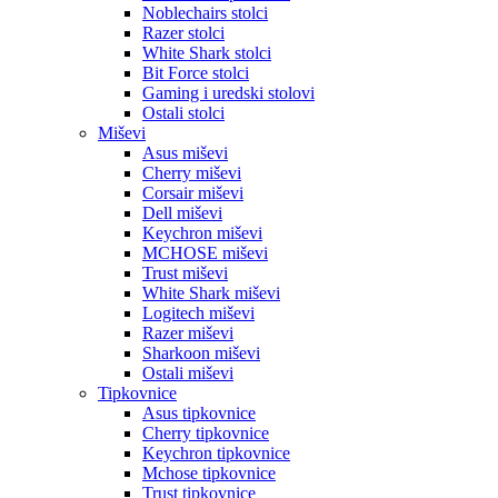
Noblechairs stolci
Razer stolci
White Shark stolci
Bit Force stolci
Gaming i uredski stolovi
Ostali stolci
Miševi
Asus miševi
Cherry miševi
Corsair miševi
Dell miševi
Keychron miševi
MCHOSE miševi
Trust miševi
White Shark miševi
Logitech miševi
Razer miševi
Sharkoon miševi
Ostali miševi
Tipkovnice
Asus tipkovnice
Cherry tipkovnice
Keychron tipkovnice
Mchose tipkovnice
Trust tipkovnice