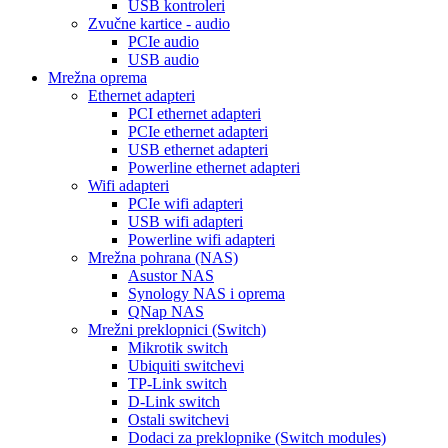
USB kontroleri
Zvučne kartice - audio
PCIe audio
USB audio
Mrežna oprema
Ethernet adapteri
PCI ethernet adapteri
PCIe ethernet adapteri
USB ethernet adapteri
Powerline ethernet adapteri
Wifi adapteri
PCIe wifi adapteri
USB wifi adapteri
Powerline wifi adapteri
Mrežna pohrana (NAS)
Asustor NAS
Synology NAS i oprema
QNap NAS
Mrežni preklopnici (Switch)
Mikrotik switch
Ubiquiti switchevi
TP-Link switch
D-Link switch
Ostali switchevi
Dodaci za preklopnike (Switch modules)