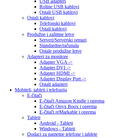
USB adapteri
Roline USB kablovi
Ostali USB kablovi
Ostali kablovi
Telefonski kablovi
Ostali kablovi
Produžne i zaštitne letve
Serveri/Serverski ormari
Standardne/računala
Ostale produžne letve
Adapteri za monitore
Adapter VGA ->
Adapter DVI ->
Adapter HDMI ->
Adapter Display Port ->
Ostali adapteri
Mobiteli, tableti i telefonija
E-čitači
E-čitači Amazon Kindle i oprema
E-čitači Onyx Boox i oprema
E-čitači reMarkable i oprema
Tableti
Android - Tableti
Windows - Tableti
Dodaci za pametne telefone i tablete