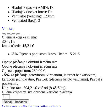
Hladnjak (socket AMD): Da
Hladnjak (socket Intel): Da
Ventilator (veličina): 120mm
Ventilatori (broj): 3
Vidi sve
Cijena:
Akcijska cijena:
304,21 €
Iznos uštede:
15,21 €
-5%
Cijena s popustom
Iznos uštede: 15.21 €
Opcije plaćanja i okvirni izračun rate
Opcije plaćanja i okvirni izračun rate
Cijena s popustom:
289,00 €
- 5%
za plaćanje gotovinom, virmanom, internet bankarstvom,
karticom jednokratno, PayCek (plaćanje kripto valutama), Paypal i
pouzećem.
Kartično rate:
304,21 €
već od (8,45 €/mj)
Cijena vrijedi za sva obročna kartična plaćanja.
Dodaj u košaricu
Odabrana opcija trenutno nije dostupna