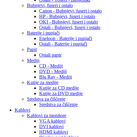
Bubnjevi, fuseri i ostalo
Canon - Bubnjevi, fuseri i ostalo
HP - Bubnjevi, fuseri i ostalo
OKI - Bubnjevi, fuseri i ostalo
Ostali - Bubnjevi, fuseri i ostalo
Baterije i punjači
Eneloop - Baterije i punjači
Ostali - Baterije i punjači
Papir
Ostali papir
Mediji
CD - Mediji
DVD - Mediji
Blu Ray - Mediji
Kutije za medije
Kutije za CD medije
Kutije za DVD medije
Sredstva za čišćenje
Sredstva za čišćenje
Kablovi
Kablovi za monitore
VGA kablovi
DVI kablovi
HDMI kablovi