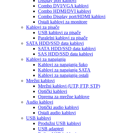
Display port kablovi
Combo DVI/VGA kablovi
Combo HDMI/DVI kablovi
Combo Display port/HDMI kablovi
Ostali kablovi za monitore
Kablovi za pisače
USB kablovi za pisače
Paralelni kablovi za pisače
SATA HDD/SSD data kablovi
SATA HDD/SSD data kablovi
SAS HDD/SSD data kablovi
Kablovi za napajanja
Kablovi za napajanja šuko
Kablovi za napajanja SATA
Kablovi za napajanja ostali
Mrežni kablovi
Mrežni kablovi (UTP, FTP, STP)
Optički kablovi
Oprema za mrežne kablove
Audio kablovi
Optički audio kablovi
Ostali audio kablovi
USB kablovi
Produžni USB kablovi
USB adapteri