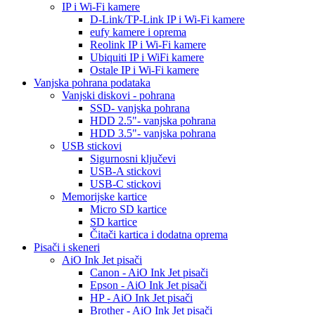
IP i Wi-Fi kamere
D-Link/TP-Link IP i Wi-Fi kamere
eufy kamere i oprema
Reolink IP i Wi-Fi kamere
Ubiquiti IP i WiFi kamere
Ostale IP i Wi-Fi kamere
Vanjska pohrana podataka
Vanjski diskovi - pohrana
SSD- vanjska pohrana
HDD 2.5"- vanjska pohrana
HDD 3.5"- vanjska pohrana
USB stickovi
Sigurnosni ključevi
USB-A stickovi
USB-C stickovi
Memorijske kartice
Micro SD kartice
SD kartice
Čitači kartica i dodatna oprema
Pisači i skeneri
AiO Ink Jet pisači
Canon - AiO Ink Jet pisači
Epson - AiO Ink Jet pisači
HP - AiO Ink Jet pisači
Brother - AiO Ink Jet pisači