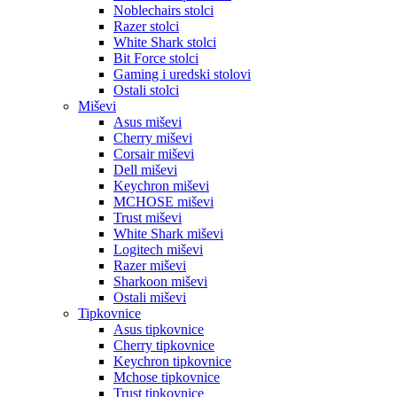
Noblechairs stolci
Razer stolci
White Shark stolci
Bit Force stolci
Gaming i uredski stolovi
Ostali stolci
Miševi
Asus miševi
Cherry miševi
Corsair miševi
Dell miševi
Keychron miševi
MCHOSE miševi
Trust miševi
White Shark miševi
Logitech miševi
Razer miševi
Sharkoon miševi
Ostali miševi
Tipkovnice
Asus tipkovnice
Cherry tipkovnice
Keychron tipkovnice
Mchose tipkovnice
Trust tipkovnice