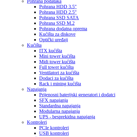
Pohrana podataka
Pohrana HDD 3.5"
Pohrana HDD 2.5"
Pohrana SSD SATA
Pohrana SSD M.2
Pohrana dodatna oprema
Kućišta za diskove
Optički uređaji
Kućišta
ITX kućišta
Mini tower kućišta
Midi tower kućišta
Full tower kućišta
Ventilatori za kućišta
Dodaci za kućišta
Rack i mining kućišta
Napajanja
Prijenosni baterijski generatori i dodatci
SFX napajanja
Standardna napajanja
Modularna napajanja
UPS - besprekidna napajanja
Kontroleri
PCIe kontroleri
USB kontroleri