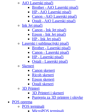
AiO Laserski pisači
Brother - AiO Laserski pisači
HP - AiO Laserski pisači
Canon - AiO Laserski pisači
Ostali - AiO Laserski pisači
Ink Jet pisači
Canon - Ink Jet pisači
Epson - Ink Jet pisači
HP - Ink Jet pisači
Laserski i sublimacijski pisači
Brother - Laserski pisači
Canon - Laserski pisači
HP - Laserski pisači
Ostali - Laserski pisači
Skeneri
Canon skeneri
Ricoh skeneri
Epson skeneri
Ostali skeneri
3D Printeri
3D Printeri i skeneri
Punjenja za 3D printere i olovke
POS oprema
POS terminali
MicroPOS terminali