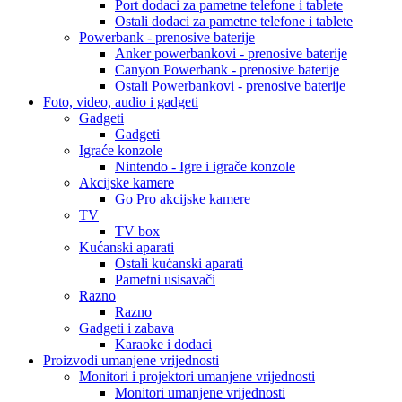
Port dodaci za pametne telefone i tablete
Ostali dodaci za pametne telefone i tablete
Powerbank - prenosive baterije
Anker powerbankovi - prenosive baterije
Canyon Powerbank - prenosive baterije
Ostali Powerbankovi - prenosive baterije
Foto, video, audio i gadgeti
Gadgeti
Gadgeti
Igraće konzole
Nintendo - Igre i igrače konzole
Akcijske kamere
Go Pro akcijske kamere
TV
TV box
Kućanski aparati
Ostali kućanski aparati
Pametni usisavači
Razno
Razno
Gadgeti i zabava
Karaoke i dodaci
Proizvodi umanjene vrijednosti
Monitori i projektori umanjene vrijednosti
Monitori umanjene vrijednosti