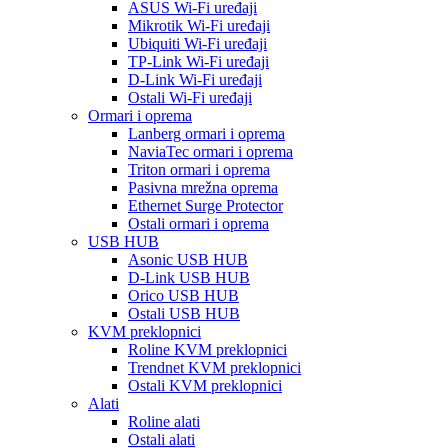
ASUS Wi-Fi uređaji
Mikrotik Wi-Fi uređaji
Ubiquiti Wi-Fi uređaji
TP-Link Wi-Fi uređaji
D-Link Wi-Fi uređaji
Ostali Wi-Fi uređaji
Ormari i oprema
Lanberg ormari i oprema
NaviaTec ormari i oprema
Triton ormari i oprema
Pasivna mrežna oprema
Ethernet Surge Protector
Ostali ormari i oprema
USB HUB
Asonic USB HUB
D-Link USB HUB
Orico USB HUB
Ostali USB HUB
KVM preklopnici
Roline KVM preklopnici
Trendnet KVM preklopnici
Ostali KVM preklopnici
Alati
Roline alati
Ostali alati