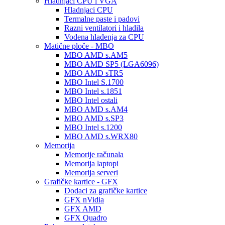
Hladnjaci CPU i VGA
Hladnjaci CPU
Termalne paste i padovi
Razni ventilatori i hladila
Vodena hlađenja za CPU
Matične ploče - MBO
MBO AMD s.AM5
MBO AMD SP5 (LGA6096)
MBO AMD sTR5
MBO Intel S.1700
MBO Intel s.1851
MBO Intel ostali
MBO AMD s.AM4
MBO AMD s.SP3
MBO Intel s.1200
MBO AMD s.WRX80
Memorija
Memorije računala
Memorija laptopi
Memorija serveri
Grafičke kartice - GFX
Dodaci za grafičke kartice
GFX nVidia
GFX AMD
GFX Quadro