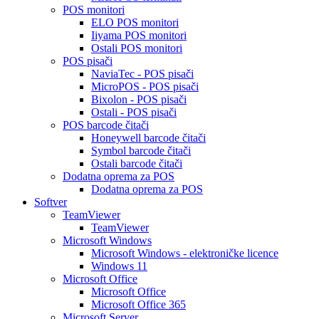
POS monitori
ELO POS monitori
Iiyama POS monitori
Ostali POS monitori
POS pisači
NaviaTec - POS pisači
MicroPOS - POS pisači
Bixolon - POS pisači
Ostali - POS pisači
POS barcode čitači
Honeywell barcode čitači
Symbol barcode čitači
Ostali barcode čitači
Dodatna oprema za POS
Dodatna oprema za POS
Softver
TeamViewer
TeamViewer
Microsoft Windows
Microsoft Windows - elektroničke licence
Windows 11
Microsoft Office
Microsoft Office
Microsoft Office 365
Microsoft Server