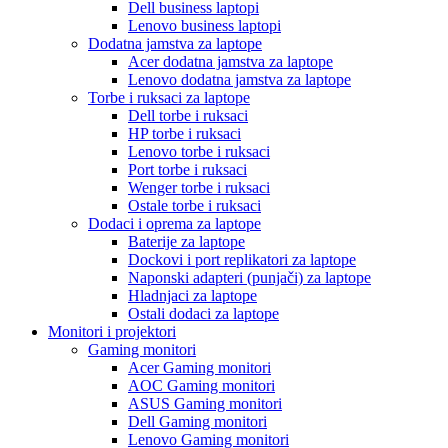
Dell business laptopi
Lenovo business laptopi
Dodatna jamstva za laptope
Acer dodatna jamstva za laptope
Lenovo dodatna jamstva za laptope
Torbe i ruksaci za laptope
Dell torbe i ruksaci
HP torbe i ruksaci
Lenovo torbe i ruksaci
Port torbe i ruksaci
Wenger torbe i ruksaci
Ostale torbe i ruksaci
Dodaci i oprema za laptope
Baterije za laptope
Dockovi i port replikatori za laptope
Naponski adapteri (punjači) za laptope
Hladnjaci za laptope
Ostali dodaci za laptope
Monitori i projektori
Gaming monitori
Acer Gaming monitori
AOC Gaming monitori
ASUS Gaming monitori
Dell Gaming monitori
Lenovo Gaming monitori