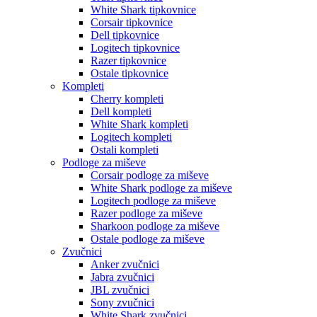
White Shark tipkovnice
Corsair tipkovnice
Dell tipkovnice
Logitech tipkovnice
Razer tipkovnice
Ostale tipkovnice
Kompleti
Cherry kompleti
Dell kompleti
White Shark kompleti
Logitech kompleti
Ostali kompleti
Podloge za miševe
Corsair podloge za miševe
White Shark podloge za miševe
Logitech podloge za miševe
Razer podloge za miševe
Sharkoon podloge za miševe
Ostale podloge za miševe
Zvučnici
Anker zvučnici
Jabra zvučnici
JBL zvučnici
Sony zvučnici
White Shark zvučnici