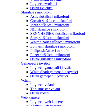
Logitech zvučnici
Ostali zvučnici
Slušalice i mikrofoni
Asus slušalice i mikrofoni
Corsair slušalice i mikrofoni
Jabra slušalice i mikrofoni
JBL slušalice i mikrofoni
SENNHEISER slušalice i mikrofoni
Sony slušalice i mikrofoni
White Shark slušalice i mikrofoni
Logitech slušalice i mikrofoni
Philips slušalice i mikrofoni
Razer slušalice i mikrofoni
Ostale slušalice i mikrofoni
Gamepadi i joystici
Logitech gamepadi i joystici
White Shark gamepadi i joystici
Ostali gamepadi i joystici
Volani
Logitech volani
Thrustmaster volani
Ostali volani
Web kamere
Logitech web kamere
Yealink web kamere