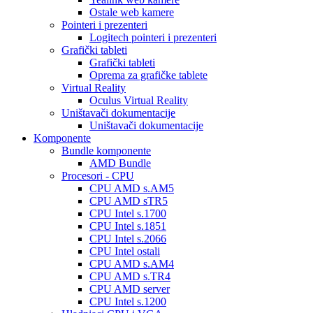
Ostale web kamere
Pointeri i prezenteri
Logitech pointeri i prezenteri
Grafički tableti
Grafički tableti
Oprema za grafičke tablete
Virtual Reality
Oculus Virtual Reality
Uništavači dokumentacije
Uništavači dokumentacije
Komponente
Bundle komponente
AMD Bundle
Procesori - CPU
CPU AMD s.AM5
CPU AMD sTR5
CPU Intel s.1700
CPU Intel s.1851
CPU Intel s.2066
CPU Intel ostali
CPU AMD s.AM4
CPU AMD s.TR4
CPU AMD server
CPU Intel s.1200