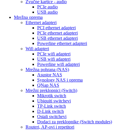
Zvučne kartice - audio
PCIe audio
USB audio
Mrežna oprema
Ethernet adapteri
PCI ethernet adapteri
PCIe ethernet adapteri
USB ethernet adapteri
Powerline ethernet adapteri
Wifi adapteri
PCIe wifi adapteri
USB wifi adapteri
Powerline wifi adapteri
Mrežna pohrana (NAS)
Asustor NAS
Synology NAS i oprema
QNap NAS
Mrežni preklopnici (Switch)
Mikrotik switch
Ubiquiti switchevi
TP-Link switch
D-Link switch
Ostali switchevi
Dodaci za preklopnike (Switch modules)
Routeri, AP-ovi i repetitori