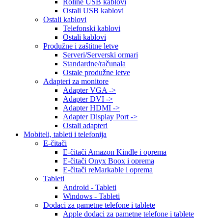
Roline USB kablovi
Ostali USB kablovi
Ostali kablovi
Telefonski kablovi
Ostali kablovi
Produžne i zaštitne letve
Serveri/Serverski ormari
Standardne/računala
Ostale produžne letve
Adapteri za monitore
Adapter VGA ->
Adapter DVI ->
Adapter HDMI ->
Adapter Display Port ->
Ostali adapteri
Mobiteli, tableti i telefonija
E-čitači
E-čitači Amazon Kindle i oprema
E-čitači Onyx Boox i oprema
E-čitači reMarkable i oprema
Tableti
Android - Tableti
Windows - Tableti
Dodaci za pametne telefone i tablete
Apple dodaci za pametne telefone i tablete