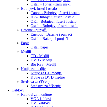
Ostali - Toneri - zamjenski
Bubnjevi, fuseri i ostalo
Canon - Bubnjevi, fuseri i ostalo
HP - Bubnjevi, fuseri i ostalo
OKI - Bubnjevi, fuseri i ostalo
Ostali - Bubnjevi, fuseri i ostalo
Baterije i punjači
Eneloop - Baterije i punjači
Ostali - Baterije i punjači
Papir
Ostali papir
Mediji
CD - Mediji
DVD - Mediji
Blu Ray - Mediji
Kutije za medije
Kutije za CD medije
Kutije za DVD medije
Sredstva za čišćenje
Sredstva za čišćenje
Kablovi
Kablovi za monitore
VGA kablovi
DVI kablovi