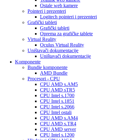
Ostale web kamere
Pointeri i prezenteri
Logitech pointeri i prezenteri
Grafički tableti
Grafički tableti
Oprema za grafičke tablete
Virtual Reality
Oculus Virtual Reality
Uništavači dokumentacije
Uništavači dokumentacije
Komponente
Bundle komponente
AMD Bundle
Procesori - CPU
CPU AMD s.AM5
CPU AMD sTR5
CPU Intel s.1700
CPU Intel s.1851
CPU Intel s.2066
CPU Intel ostali
CPU AMD s.AM4
CPU AMD s.TR4
CPU AMD server
CPU Intel s.1200