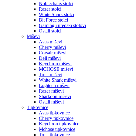
Noblechairs stolci
Razer stolci
White Shark stolci
Bit Force stolci
Gaming i uredski stolovi
Ostali stolci
Miševi
Asus miševi
Cherry miševi
Corsair miševi
Dell miševi
Keychron miševi
MCHOSE miševi
Trust miševi
White Shark miševi
Logitech miševi
Razer miševi
Sharkoon miševi
Ostali miševi
Tipkovnice
Asus tipkovnice
Cherry tipkovnice
Keychron tipkovnice
Mchose tipkovnice
Trust tipkovnice