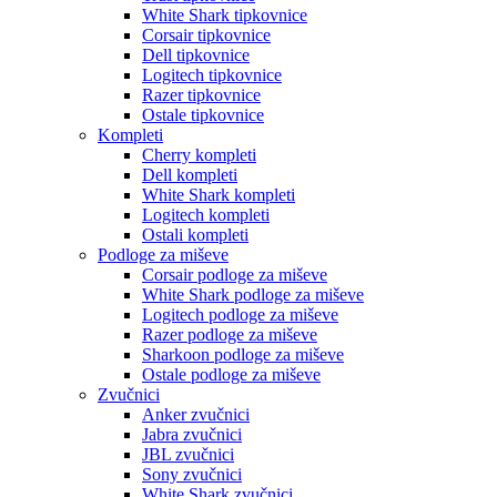
White Shark tipkovnice
Corsair tipkovnice
Dell tipkovnice
Logitech tipkovnice
Razer tipkovnice
Ostale tipkovnice
Kompleti
Cherry kompleti
Dell kompleti
White Shark kompleti
Logitech kompleti
Ostali kompleti
Podloge za miševe
Corsair podloge za miševe
White Shark podloge za miševe
Logitech podloge za miševe
Razer podloge za miševe
Sharkoon podloge za miševe
Ostale podloge za miševe
Zvučnici
Anker zvučnici
Jabra zvučnici
JBL zvučnici
Sony zvučnici
White Shark zvučnici