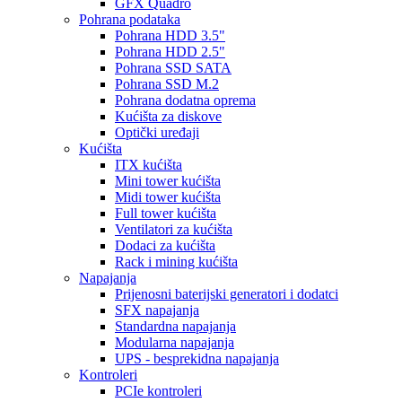
GFX Quadro
Pohrana podataka
Pohrana HDD 3.5"
Pohrana HDD 2.5"
Pohrana SSD SATA
Pohrana SSD M.2
Pohrana dodatna oprema
Kućišta za diskove
Optički uređaji
Kućišta
ITX kućišta
Mini tower kućišta
Midi tower kućišta
Full tower kućišta
Ventilatori za kućišta
Dodaci za kućišta
Rack i mining kućišta
Napajanja
Prijenosni baterijski generatori i dodatci
SFX napajanja
Standardna napajanja
Modularna napajanja
UPS - besprekidna napajanja
Kontroleri
PCIe kontroleri