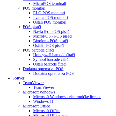
MicroPOS terminali
POS monitori
ELO POS monitori
Iiyama POS monitori
Ostali POS monitori
POS pisači
NaviaTec - POS pisači
MicroPOS - POS pisači
Bixolon - POS pisači
Ostali - POS pisači
POS barcode čitači
Honeywell barcode čitači
Symbol barcode čitači
Ostali barcode čitači
Dodatna oprema za POS
Dodatna oprema za POS
Softver
TeamViewer
TeamViewer
Microsoft Windows
Microsoft Windows - elektroničke licence
Windows 11
Microsoft Office
Microsoft Office
Microsoft Office 365