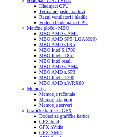
Hladnjaci CPU i VGA
Hladnjaci CPU
Termalne paste i padovi
Razni ventilatori i hladila
Vodena hlađenja za CPU
Matične ploče - MBO
MBO AMD s.AM5
MBO AMD SP5 (LGA6096)
MBO AMD sTR5
MBO Intel S.1700
MBO Intel s.1851
MBO Intel ostali
MBO AMD s.AM4
MBO AMD s.SP3
MBO Intel s.1200
MBO AMD s.WRX80
Memorija
Memorije računala
Memorija laptopi
Memorija serveri
Grafičke kartice - GFX
Dodaci za grafičke kartice
GFX Intel
GFX nVidia
GFX AMD