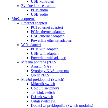
USB kontroleri
Zvučne kartice - audio
PCIe audio
USB audio
Mrežna oprema
Ethernet adapteri
PCI ethernet adapteri
PCIe ethernet adapteri
USB ethernet adapteri
Powerline ethernet adapteri
Wifi adapteri
PCIe wifi adapteri
USB wifi adapteri
Powerline wifi adapteri
Mrežna pohrana (NAS)
Asustor NAS
Synology NAS i oprema
QNap NAS
Mrežni preklopnici (Switch)
Mikrotik switch
Ubiquiti switchevi
TP-Link switch
D-Link switch
Ostali switchevi
Dodaci za preklopnike (Switch modules)