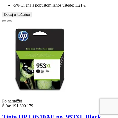
-5%
Cijena s popustom
Iznos uštede: 1.21 €
Dodaj u košaricu
Po narudžbi
Šifra:
191.300.179
Tinta HP L0S70AE no. 953XL Black