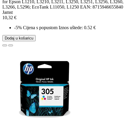
for Epson L1210, L3210, L3211, L3250, L3251, L3256, L3260,
L3266, L5296; EcoTank L11050, L1250 EAN: 8715946655840
Jamst
10,32 €
-5%
Cijena s popustom
Iznos uštede: 0.52 €
Dodaj u košaricu