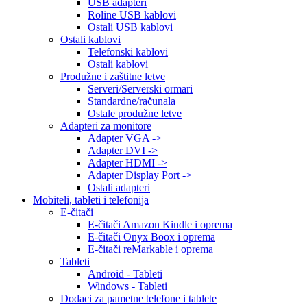
USB adapteri
Roline USB kablovi
Ostali USB kablovi
Ostali kablovi
Telefonski kablovi
Ostali kablovi
Produžne i zaštitne letve
Serveri/Serverski ormari
Standardne/računala
Ostale produžne letve
Adapteri za monitore
Adapter VGA ->
Adapter DVI ->
Adapter HDMI ->
Adapter Display Port ->
Ostali adapteri
Mobiteli, tableti i telefonija
E-čitači
E-čitači Amazon Kindle i oprema
E-čitači Onyx Boox i oprema
E-čitači reMarkable i oprema
Tableti
Android - Tableti
Windows - Tableti
Dodaci za pametne telefone i tablete