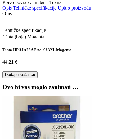
Pravo povrata: unutar 14 dana
Opis
Tehničke specifikacije
Upit o proizvodu
Opis
Tehničke specifikacije
Tinta (boja)
Magenta
Tinta HP 3JA28AE no. 963XL Magenta
44,21 €
Dodaj u košaricu
Ovo bi vas moglo zanimati …