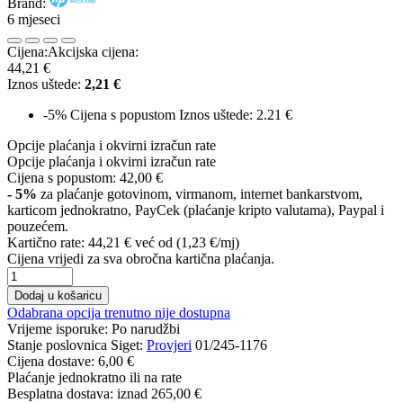
Brand:
6 mjeseci
Cijena:
Akcijska cijena:
44,21 €
Iznos uštede:
2,21 €
-5%
Cijena s popustom
Iznos uštede: 2.21 €
Opcije plaćanja i okvirni izračun rate
Opcije plaćanja i okvirni izračun rate
Cijena s popustom:
42,00 €
- 5%
za plaćanje gotovinom, virmanom, internet bankarstvom,
karticom jednokratno, PayCek (plaćanje kripto valutama), Paypal i
pouzećem.
Kartično rate:
44,21 €
već od (1,23 €/mj)
Cijena vrijedi za sva obročna kartična plaćanja.
Dodaj u košaricu
Odabrana opcija trenutno nije dostupna
Vrijeme isporuke:
Po narudžbi
Stanje poslovnica Siget:
Provjeri
01/245-1176
Cijena dostave:
6,00 €
Plaćanje jednokratno ili na rate
Besplatna dostava: iznad
265,00 €