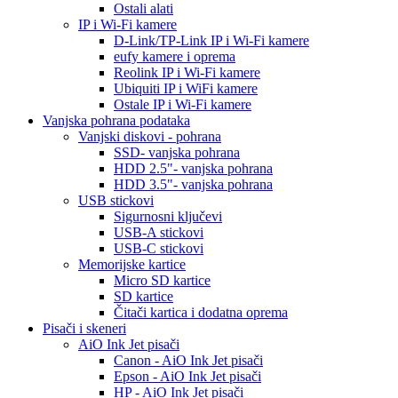
Ostali alati
IP i Wi-Fi kamere
D-Link/TP-Link IP i Wi-Fi kamere
eufy kamere i oprema
Reolink IP i Wi-Fi kamere
Ubiquiti IP i WiFi kamere
Ostale IP i Wi-Fi kamere
Vanjska pohrana podataka
Vanjski diskovi - pohrana
SSD- vanjska pohrana
HDD 2.5"- vanjska pohrana
HDD 3.5"- vanjska pohrana
USB stickovi
Sigurnosni ključevi
USB-A stickovi
USB-C stickovi
Memorijske kartice
Micro SD kartice
SD kartice
Čitači kartica i dodatna oprema
Pisači i skeneri
AiO Ink Jet pisači
Canon - AiO Ink Jet pisači
Epson - AiO Ink Jet pisači
HP - AiO Ink Jet pisači