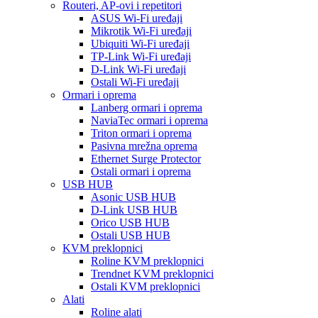
Routeri, AP-ovi i repetitori
ASUS Wi-Fi uređaji
Mikrotik Wi-Fi uređaji
Ubiquiti Wi-Fi uređaji
TP-Link Wi-Fi uređaji
D-Link Wi-Fi uređaji
Ostali Wi-Fi uređaji
Ormari i oprema
Lanberg ormari i oprema
NaviaTec ormari i oprema
Triton ormari i oprema
Pasivna mrežna oprema
Ethernet Surge Protector
Ostali ormari i oprema
USB HUB
Asonic USB HUB
D-Link USB HUB
Orico USB HUB
Ostali USB HUB
KVM preklopnici
Roline KVM preklopnici
Trendnet KVM preklopnici
Ostali KVM preklopnici
Alati
Roline alati