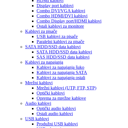
HDMI kablovi
Display port kablovi
Combo DVI/VGA kablovi
Combo HDMI/DVI kablovi
Combo Display port/HDMI kablovi
Ostali kablovi za monitore
Kablovi za pisače
USB kablovi za pisače
Paralelni kablovi za pisače
SATA HDD/SSD data kablovi
SATA HDD/SSD data kablovi
SAS HDD/SSD data kablovi
Kablovi za napajanja
Kablovi za napajanja šuko
Kablovi za napajanja SATA
Kablovi za napajanja ostali
Mrežni kablovi
Mrežni kablovi (UTP, FTP, STP)
Optički kablovi
Oprema za mrežne kablove
Audio kablovi
Optički audio kablovi
Ostali audio kablovi
USB kablovi
Produžni USB kablovi