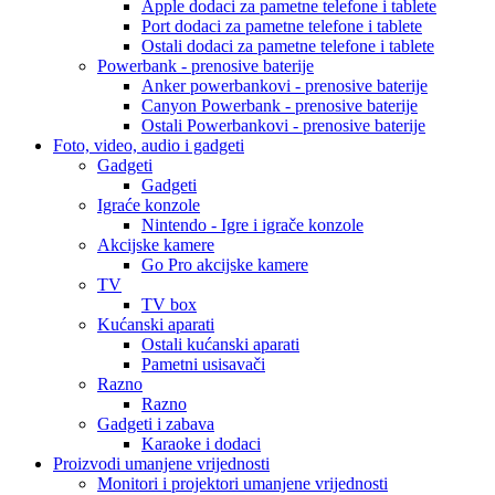
Apple dodaci za pametne telefone i tablete
Port dodaci za pametne telefone i tablete
Ostali dodaci za pametne telefone i tablete
Powerbank - prenosive baterije
Anker powerbankovi - prenosive baterije
Canyon Powerbank - prenosive baterije
Ostali Powerbankovi - prenosive baterije
Foto, video, audio i gadgeti
Gadgeti
Gadgeti
Igraće konzole
Nintendo - Igre i igrače konzole
Akcijske kamere
Go Pro akcijske kamere
TV
TV box
Kućanski aparati
Ostali kućanski aparati
Pametni usisavači
Razno
Razno
Gadgeti i zabava
Karaoke i dodaci
Proizvodi umanjene vrijednosti
Monitori i projektori umanjene vrijednosti