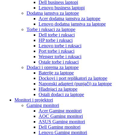
Dell business laptopi
Lenovo business laptopi
Dodatna jamstva za laptope
Acer dodatna jamstva za laptope
Lenovo dodatna jamstva za laptope
Torbe i ruksaci za laptope
Dell torbe i ruksaci
HP torbe i ruksaci
Lenovo torbe i ruksaci
Port torbe i ruksaci
Wenger torbe i ruksaci
Ostale torbe i ruksaci
Dodaci i oprema za laptope
Baterije za laptope
Dockovi i port replikatori za laptope
Naponski adapteri (punjači) za laptope
Hladnjaci za laptope
Ostali dodaci za laptope
Monitori i projektori
Gaming monitori
Acer Gaming monitori
AOC Gaming monitori
ASUS Gaming monitori
Dell Gaming monitori
Lenovo Gaming monitori