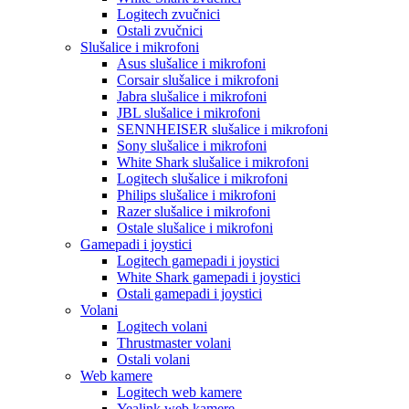
Logitech zvučnici
Ostali zvučnici
Slušalice i mikrofoni
Asus slušalice i mikrofoni
Corsair slušalice i mikrofoni
Jabra slušalice i mikrofoni
JBL slušalice i mikrofoni
SENNHEISER slušalice i mikrofoni
Sony slušalice i mikrofoni
White Shark slušalice i mikrofoni
Logitech slušalice i mikrofoni
Philips slušalice i mikrofoni
Razer slušalice i mikrofoni
Ostale slušalice i mikrofoni
Gamepadi i joystici
Logitech gamepadi i joystici
White Shark gamepadi i joystici
Ostali gamepadi i joystici
Volani
Logitech volani
Thrustmaster volani
Ostali volani
Web kamere
Logitech web kamere
Yealink web kamere