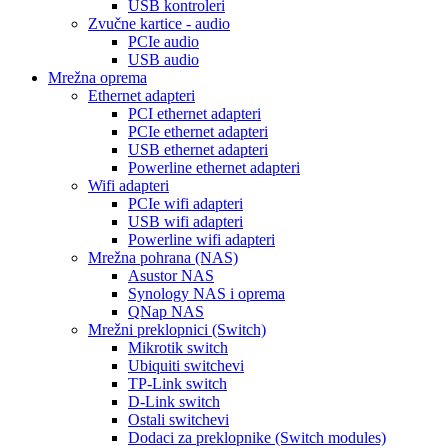
USB kontroleri
Zvučne kartice - audio
PCIe audio
USB audio
Mrežna oprema
Ethernet adapteri
PCI ethernet adapteri
PCIe ethernet adapteri
USB ethernet adapteri
Powerline ethernet adapteri
Wifi adapteri
PCIe wifi adapteri
USB wifi adapteri
Powerline wifi adapteri
Mrežna pohrana (NAS)
Asustor NAS
Synology NAS i oprema
QNap NAS
Mrežni preklopnici (Switch)
Mikrotik switch
Ubiquiti switchevi
TP-Link switch
D-Link switch
Ostali switchevi
Dodaci za preklopnike (Switch modules)