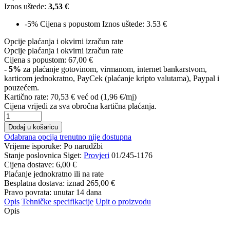
Iznos uštede:
3,53 €
-5%
Cijena s popustom
Iznos uštede: 3.53 €
Opcije plaćanja i okvirni izračun rate
Opcije plaćanja i okvirni izračun rate
Cijena s popustom:
67,00 €
- 5%
za plaćanje gotovinom, virmanom, internet bankarstvom,
karticom jednokratno, PayCek (plaćanje kripto valutama), Paypal i
pouzećem.
Kartično rate:
70,53 €
već od (1,96 €/mj)
Cijena vrijedi za sva obročna kartična plaćanja.
Dodaj u košaricu
Odabrana opcija trenutno nije dostupna
Vrijeme isporuke:
Po narudžbi
Stanje poslovnica Siget:
Provjeri
01/245-1176
Cijena dostave:
6,00 €
Plaćanje jednokratno ili na rate
Besplatna dostava: iznad
265,00 €
Pravo povrata: unutar 14 dana
Opis
Tehničke specifikacije
Upit o proizvodu
Opis