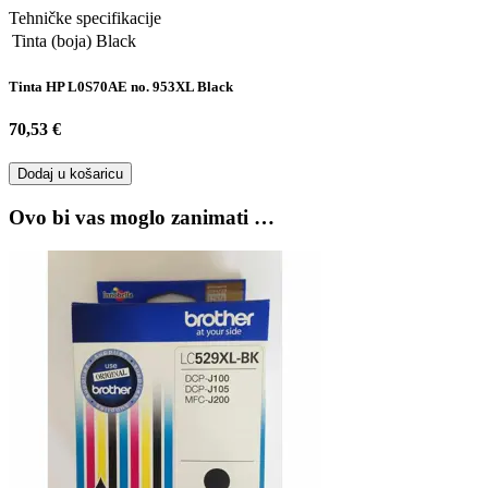
Tehničke specifikacije
Tinta (boja)
Black
Tinta HP L0S70AE no. 953XL Black
70,53 €
Dodaj u košaricu
Ovo bi vas moglo zanimati …