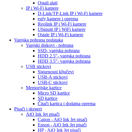
Ostali alati
IP i Wi-Fi kamere
D-Link/TP-Link IP i Wi-Fi kamere
eufy kamere i oprema
Reolink IP i Wi-Fi kamere
Ubiquiti IP i WiFi kamere
Ostale IP i Wi-Fi kamere
Vanjska pohrana podataka
Vanjski diskovi - pohrana
SSD- vanjska pohrana
HDD 2.5"- vanjska pohrana
HDD 3.5"- vanjska pohrana
USB stickovi
Sigurnosni ključevi
USB-A stickovi
USB-C stickovi
Memorijske kartice
Micro SD kartice
SD kartice
Čitači kartica i dodatna oprema
Pisači i skeneri
AiO Ink Jet pisači
Canon - AiO Ink Jet pisači
Epson - AiO Ink Jet pisači
HP - AiO Ink Jet pisači