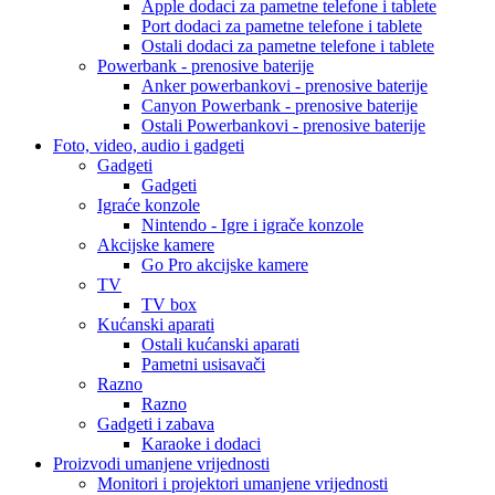
Apple dodaci za pametne telefone i tablete
Port dodaci za pametne telefone i tablete
Ostali dodaci za pametne telefone i tablete
Powerbank - prenosive baterije
Anker powerbankovi - prenosive baterije
Canyon Powerbank - prenosive baterije
Ostali Powerbankovi - prenosive baterije
Foto, video, audio i gadgeti
Gadgeti
Gadgeti
Igraće konzole
Nintendo - Igre i igrače konzole
Akcijske kamere
Go Pro akcijske kamere
TV
TV box
Kućanski aparati
Ostali kućanski aparati
Pametni usisavači
Razno
Razno
Gadgeti i zabava
Karaoke i dodaci
Proizvodi umanjene vrijednosti
Monitori i projektori umanjene vrijednosti