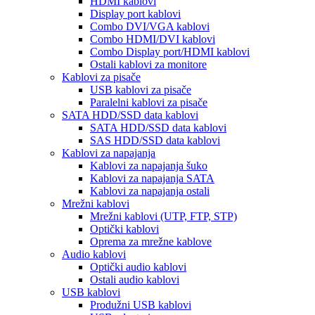
HDMI kablovi
Display port kablovi
Combo DVI/VGA kablovi
Combo HDMI/DVI kablovi
Combo Display port/HDMI kablovi
Ostali kablovi za monitore
Kablovi za pisače
USB kablovi za pisače
Paralelni kablovi za pisače
SATA HDD/SSD data kablovi
SATA HDD/SSD data kablovi
SAS HDD/SSD data kablovi
Kablovi za napajanja
Kablovi za napajanja šuko
Kablovi za napajanja SATA
Kablovi za napajanja ostali
Mrežni kablovi
Mrežni kablovi (UTP, FTP, STP)
Optički kablovi
Oprema za mrežne kablove
Audio kablovi
Optički audio kablovi
Ostali audio kablovi
USB kablovi
Produžni USB kablovi