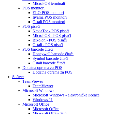
MicroPOS terminali
POS monitori
ELO POS monitori
Iiyama POS monitori
Ostali POS monitori
POS pisači
NaviaTec - POS pisači
MicroPOS - POS pisači
Bixolon - POS pisači
Ostali - POS pisači
POS barcode čitači
Honeywell barcode čitači
Symbol barcode čitači
Ostali barcode čitači
Dodatna oprema za POS
Dodatna oprema za POS
Softver
TeamViewer
TeamViewer
Microsoft Windows
Microsoft Windows - elektroničke licence
Windows 11
Microsoft Office
Microsoft Office
Microsoft Office 365