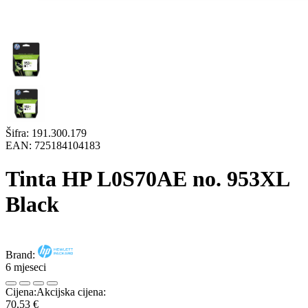
Šifra:
191.300.179
EAN:
725184104183
Tinta HP L0S70AE no. 953XL
Black
Brand:
6 mjeseci
Cijena:
Akcijska cijena:
70,53 €