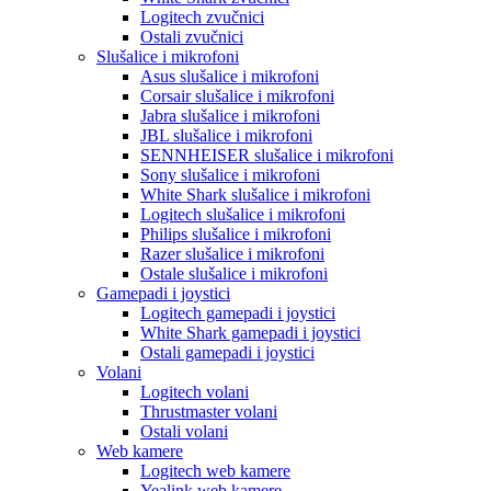
Logitech zvučnici
Ostali zvučnici
Slušalice i mikrofoni
Asus slušalice i mikrofoni
Corsair slušalice i mikrofoni
Jabra slušalice i mikrofoni
JBL slušalice i mikrofoni
SENNHEISER slušalice i mikrofoni
Sony slušalice i mikrofoni
White Shark slušalice i mikrofoni
Logitech slušalice i mikrofoni
Philips slušalice i mikrofoni
Razer slušalice i mikrofoni
Ostale slušalice i mikrofoni
Gamepadi i joystici
Logitech gamepadi i joystici
White Shark gamepadi i joystici
Ostali gamepadi i joystici
Volani
Logitech volani
Thrustmaster volani
Ostali volani
Web kamere
Logitech web kamere
Yealink web kamere