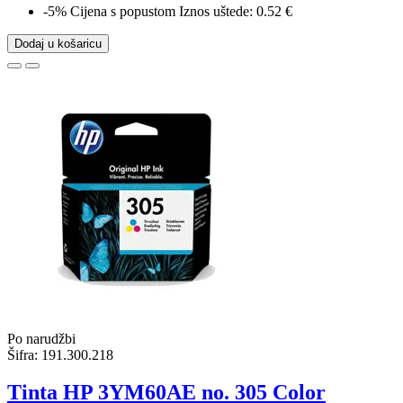
-5%
Cijena s popustom
Iznos uštede: 0.52 €
Dodaj u košaricu
Po narudžbi
Šifra:
191.300.218
Tinta HP 3YM60AE no. 305 Color