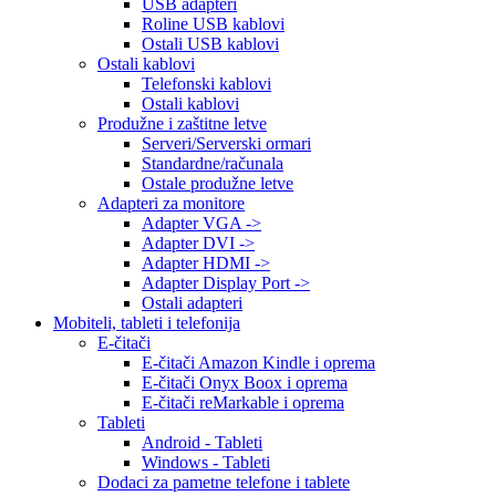
USB adapteri
Roline USB kablovi
Ostali USB kablovi
Ostali kablovi
Telefonski kablovi
Ostali kablovi
Produžne i zaštitne letve
Serveri/Serverski ormari
Standardne/računala
Ostale produžne letve
Adapteri za monitore
Adapter VGA ->
Adapter DVI ->
Adapter HDMI ->
Adapter Display Port ->
Ostali adapteri
Mobiteli, tableti i telefonija
E-čitači
E-čitači Amazon Kindle i oprema
E-čitači Onyx Boox i oprema
E-čitači reMarkable i oprema
Tableti
Android - Tableti
Windows - Tableti
Dodaci za pametne telefone i tablete