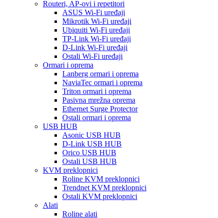
Routeri, AP-ovi i repetitori
ASUS Wi-Fi uređaji
Mikrotik Wi-Fi uređaji
Ubiquiti Wi-Fi uređaji
TP-Link Wi-Fi uređaji
D-Link Wi-Fi uređaji
Ostali Wi-Fi uređaji
Ormari i oprema
Lanberg ormari i oprema
NaviaTec ormari i oprema
Triton ormari i oprema
Pasivna mrežna oprema
Ethernet Surge Protector
Ostali ormari i oprema
USB HUB
Asonic USB HUB
D-Link USB HUB
Orico USB HUB
Ostali USB HUB
KVM preklopnici
Roline KVM preklopnici
Trendnet KVM preklopnici
Ostali KVM preklopnici
Alati
Roline alati