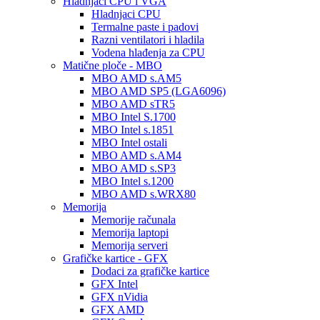
Hladnjaci CPU i VGA
Hladnjaci CPU
Termalne paste i padovi
Razni ventilatori i hladila
Vodena hlađenja za CPU
Matične ploče - MBO
MBO AMD s.AM5
MBO AMD SP5 (LGA6096)
MBO AMD sTR5
MBO Intel S.1700
MBO Intel s.1851
MBO Intel ostali
MBO AMD s.AM4
MBO AMD s.SP3
MBO Intel s.1200
MBO AMD s.WRX80
Memorija
Memorije računala
Memorija laptopi
Memorija serveri
Grafičke kartice - GFX
Dodaci za grafičke kartice
GFX Intel
GFX nVidia
GFX AMD