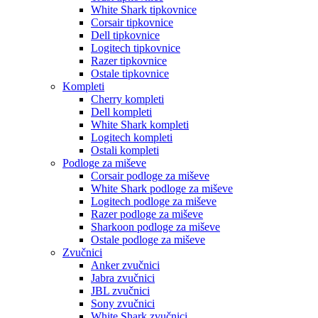
White Shark tipkovnice
Corsair tipkovnice
Dell tipkovnice
Logitech tipkovnice
Razer tipkovnice
Ostale tipkovnice
Kompleti
Cherry kompleti
Dell kompleti
White Shark kompleti
Logitech kompleti
Ostali kompleti
Podloge za miševe
Corsair podloge za miševe
White Shark podloge za miševe
Logitech podloge za miševe
Razer podloge za miševe
Sharkoon podloge za miševe
Ostale podloge za miševe
Zvučnici
Anker zvučnici
Jabra zvučnici
JBL zvučnici
Sony zvučnici
White Shark zvučnici