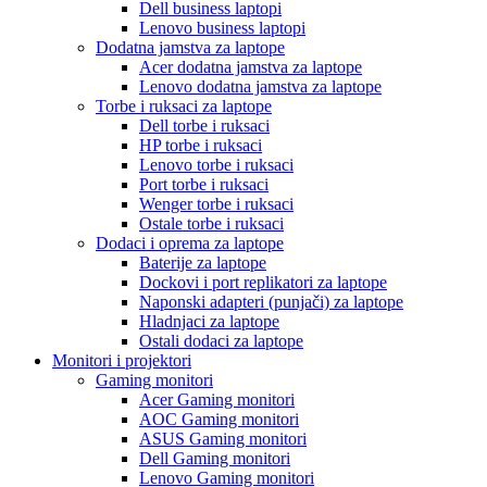
Dell business laptopi
Lenovo business laptopi
Dodatna jamstva za laptope
Acer dodatna jamstva za laptope
Lenovo dodatna jamstva za laptope
Torbe i ruksaci za laptope
Dell torbe i ruksaci
HP torbe i ruksaci
Lenovo torbe i ruksaci
Port torbe i ruksaci
Wenger torbe i ruksaci
Ostale torbe i ruksaci
Dodaci i oprema za laptope
Baterije za laptope
Dockovi i port replikatori za laptope
Naponski adapteri (punjači) za laptope
Hladnjaci za laptope
Ostali dodaci za laptope
Monitori i projektori
Gaming monitori
Acer Gaming monitori
AOC Gaming monitori
ASUS Gaming monitori
Dell Gaming monitori
Lenovo Gaming monitori