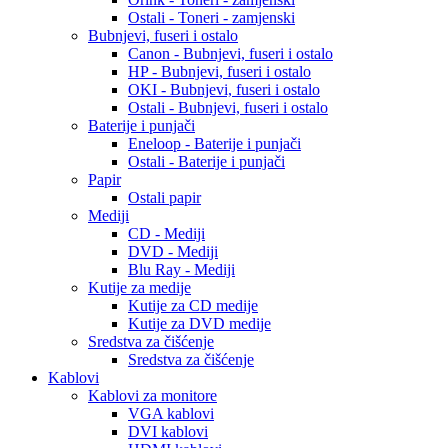
Ostali - Toneri - zamjenski
Bubnjevi, fuseri i ostalo
Canon - Bubnjevi, fuseri i ostalo
HP - Bubnjevi, fuseri i ostalo
OKI - Bubnjevi, fuseri i ostalo
Ostali - Bubnjevi, fuseri i ostalo
Baterije i punjači
Eneloop - Baterije i punjači
Ostali - Baterije i punjači
Papir
Ostali papir
Mediji
CD - Mediji
DVD - Mediji
Blu Ray - Mediji
Kutije za medije
Kutije za CD medije
Kutije za DVD medije
Sredstva za čišćenje
Sredstva za čišćenje
Kablovi
Kablovi za monitore
VGA kablovi
DVI kablovi