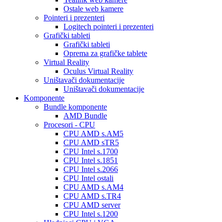
Ostale web kamere
Pointeri i prezenteri
Logitech pointeri i prezenteri
Grafički tableti
Grafički tableti
Oprema za grafičke tablete
Virtual Reality
Oculus Virtual Reality
Uništavači dokumentacije
Uništavači dokumentacije
Komponente
Bundle komponente
AMD Bundle
Procesori - CPU
CPU AMD s.AM5
CPU AMD sTR5
CPU Intel s.1700
CPU Intel s.1851
CPU Intel s.2066
CPU Intel ostali
CPU AMD s.AM4
CPU AMD s.TR4
CPU AMD server
CPU Intel s.1200