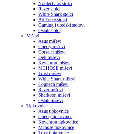
Noblechairs stolci
Razer stolci
White Shark stolci
Bit Force stolci
Gaming i uredski stolovi
Ostali stolci
Miševi
Asus miševi
Cherry miševi
Corsair miševi
Dell miševi
Keychron miševi
MCHOSE miševi
Trust miševi
White Shark miševi
Logitech miševi
Razer miševi
Sharkoon miševi
Ostali miševi
Tipkovnice
Asus tipkovnice
Cherry tipkovnice
Keychron tipkovnice
Mchose tipkovnice
Trust tipkovnice