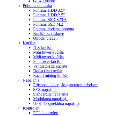
GFX Quadro
Pohrana podataka
Pohrana HDD 3.5"
Pohrana HDD 2.5"
Pohrana SSD SATA
Pohrana SSD M.2
Pohrana dodatna oprema
Kućišta za diskove
Optički uređaji
Kućišta
ITX kućišta
Mini tower kućišta
Midi tower kućišta
Full tower kućišta
Ventilatori za kućišta
Dodaci za kućišta
Rack i mining kućišta
Napajanja
Prijenosni baterijski generatori i dodatci
SFX napajanja
Standardna napajanja
Modularna napajanja
UPS - besprekidna napajanja
Kontroleri
PCIe kontroleri