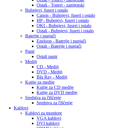
Ostali - Toneri - zamjenski
Bubnjevi, fuseri i ostalo
Canon - Bubnjevi, fuseri i ostalo
HP - Bubnjevi, fuseri i ostalo
OKI - Bubnjevi, fuseri i ostalo
Ostali - Bubnjevi, fuseri i ostalo
Baterije i punjači
Eneloop - Baterije i punjači
Ostali - Baterije i punjači
Papir
Ostali papir
Mediji
CD - Mediji
DVD - Mediji
Blu Ray - Mediji
Kutije za medije
Kutije za CD medije
Kutije za DVD medije
Sredstva za čišćenje
Sredstva za čišćenje
Kablovi
Kablovi za monitore
VGA kablovi
DVI kablovi