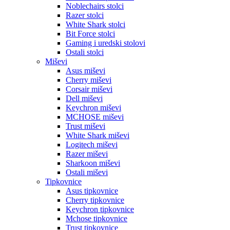
Noblechairs stolci
Razer stolci
White Shark stolci
Bit Force stolci
Gaming i uredski stolovi
Ostali stolci
Miševi
Asus miševi
Cherry miševi
Corsair miševi
Dell miševi
Keychron miševi
MCHOSE miševi
Trust miševi
White Shark miševi
Logitech miševi
Razer miševi
Sharkoon miševi
Ostali miševi
Tipkovnice
Asus tipkovnice
Cherry tipkovnice
Keychron tipkovnice
Mchose tipkovnice
Trust tipkovnice