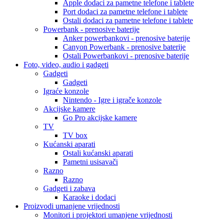
Apple dodaci za pametne telefone i tablete
Port dodaci za pametne telefone i tablete
Ostali dodaci za pametne telefone i tablete
Powerbank - prenosive baterije
Anker powerbankovi - prenosive baterije
Canyon Powerbank - prenosive baterije
Ostali Powerbankovi - prenosive baterije
Foto, video, audio i gadgeti
Gadgeti
Gadgeti
Igraće konzole
Nintendo - Igre i igrače konzole
Akcijske kamere
Go Pro akcijske kamere
TV
TV box
Kućanski aparati
Ostali kućanski aparati
Pametni usisavači
Razno
Razno
Gadgeti i zabava
Karaoke i dodaci
Proizvodi umanjene vrijednosti
Monitori i projektori umanjene vrijednosti