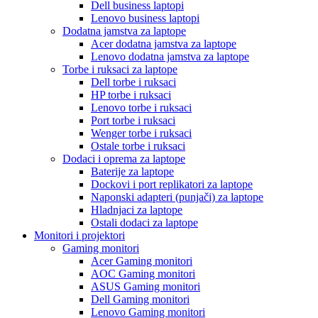
Dell business laptopi
Lenovo business laptopi
Dodatna jamstva za laptope
Acer dodatna jamstva za laptope
Lenovo dodatna jamstva za laptope
Torbe i ruksaci za laptope
Dell torbe i ruksaci
HP torbe i ruksaci
Lenovo torbe i ruksaci
Port torbe i ruksaci
Wenger torbe i ruksaci
Ostale torbe i ruksaci
Dodaci i oprema za laptope
Baterije za laptope
Dockovi i port replikatori za laptope
Naponski adapteri (punjači) za laptope
Hladnjaci za laptope
Ostali dodaci za laptope
Monitori i projektori
Gaming monitori
Acer Gaming monitori
AOC Gaming monitori
ASUS Gaming monitori
Dell Gaming monitori
Lenovo Gaming monitori