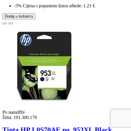
-5%
Cijena s popustom
Iznos uštede: 1.21 €
Dodaj u košaricu
Po narudžbi
Šifra:
191.300.179
Tinta HP L0S70AE no. 953XL Black