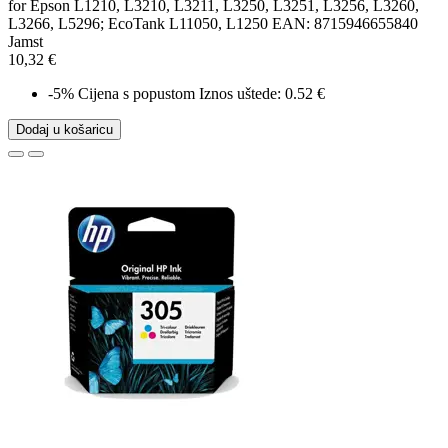
for Epson L1210, L3210, L3211, L3250, L3251, L3256, L3260,
L3266, L5296; EcoTank L11050, L1250 EAN: 8715946655840
Jamst
10,32 €
-5%
Cijena s popustom
Iznos uštede: 0.52 €
Dodaj u košaricu