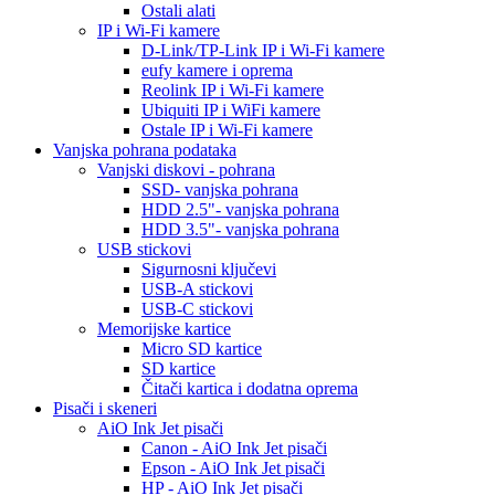
Ostali alati
IP i Wi-Fi kamere
D-Link/TP-Link IP i Wi-Fi kamere
eufy kamere i oprema
Reolink IP i Wi-Fi kamere
Ubiquiti IP i WiFi kamere
Ostale IP i Wi-Fi kamere
Vanjska pohrana podataka
Vanjski diskovi - pohrana
SSD- vanjska pohrana
HDD 2.5"- vanjska pohrana
HDD 3.5"- vanjska pohrana
USB stickovi
Sigurnosni ključevi
USB-A stickovi
USB-C stickovi
Memorijske kartice
Micro SD kartice
SD kartice
Čitači kartica i dodatna oprema
Pisači i skeneri
AiO Ink Jet pisači
Canon - AiO Ink Jet pisači
Epson - AiO Ink Jet pisači
HP - AiO Ink Jet pisači