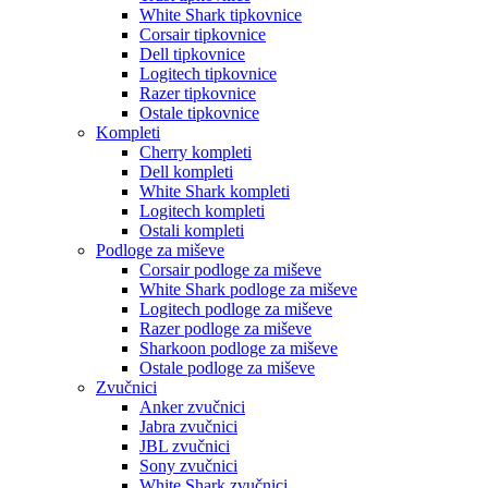
White Shark tipkovnice
Corsair tipkovnice
Dell tipkovnice
Logitech tipkovnice
Razer tipkovnice
Ostale tipkovnice
Kompleti
Cherry kompleti
Dell kompleti
White Shark kompleti
Logitech kompleti
Ostali kompleti
Podloge za miševe
Corsair podloge za miševe
White Shark podloge za miševe
Logitech podloge za miševe
Razer podloge za miševe
Sharkoon podloge za miševe
Ostale podloge za miševe
Zvučnici
Anker zvučnici
Jabra zvučnici
JBL zvučnici
Sony zvučnici
White Shark zvučnici