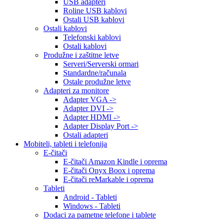
USB adapteri
Roline USB kablovi
Ostali USB kablovi
Ostali kablovi
Telefonski kablovi
Ostali kablovi
Produžne i zaštitne letve
Serveri/Serverski ormari
Standardne/računala
Ostale produžne letve
Adapteri za monitore
Adapter VGA ->
Adapter DVI ->
Adapter HDMI ->
Adapter Display Port ->
Ostali adapteri
Mobiteli, tableti i telefonija
E-čitači
E-čitači Amazon Kindle i oprema
E-čitači Onyx Boox i oprema
E-čitači reMarkable i oprema
Tableti
Android - Tableti
Windows - Tableti
Dodaci za pametne telefone i tablete