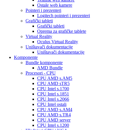
Ostale web kamere
Pointeri i prezenteri
Logitech pointeri i prezenteri
Grafički tableti
Grafički tableti
Oprema za grafičke tablete
Virtual Reality
Oculus Virtual Reality
Uništavači dokumentacije
Uništavači dokumentacije
Komponente
Bundle komponente
AMD Bundle
Procesori - CPU
CPU AMD s.AM5
CPU AMD sTR5
CPU Intel s.1700
CPU Intel s.1851
CPU Intel s.2066
CPU Intel ostali
CPU AMD s.AM4
CPU AMD s.TR4
CPU AMD server
CPU Intel s.1200