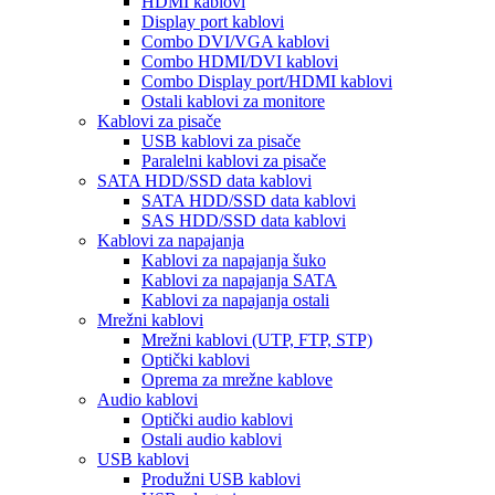
HDMI kablovi
Display port kablovi
Combo DVI/VGA kablovi
Combo HDMI/DVI kablovi
Combo Display port/HDMI kablovi
Ostali kablovi za monitore
Kablovi za pisače
USB kablovi za pisače
Paralelni kablovi za pisače
SATA HDD/SSD data kablovi
SATA HDD/SSD data kablovi
SAS HDD/SSD data kablovi
Kablovi za napajanja
Kablovi za napajanja šuko
Kablovi za napajanja SATA
Kablovi za napajanja ostali
Mrežni kablovi
Mrežni kablovi (UTP, FTP, STP)
Optički kablovi
Oprema za mrežne kablove
Audio kablovi
Optički audio kablovi
Ostali audio kablovi
USB kablovi
Produžni USB kablovi