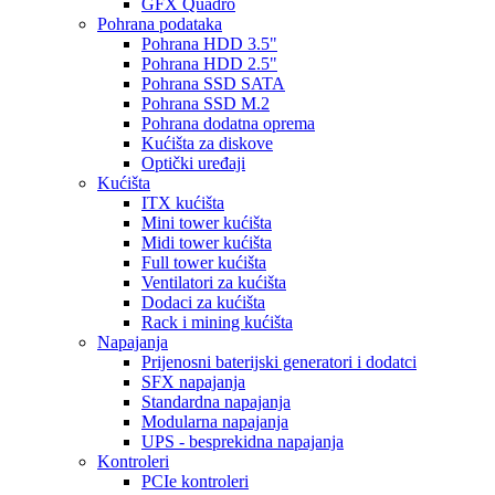
GFX Quadro
Pohrana podataka
Pohrana HDD 3.5"
Pohrana HDD 2.5"
Pohrana SSD SATA
Pohrana SSD M.2
Pohrana dodatna oprema
Kućišta za diskove
Optički uređaji
Kućišta
ITX kućišta
Mini tower kućišta
Midi tower kućišta
Full tower kućišta
Ventilatori za kućišta
Dodaci za kućišta
Rack i mining kućišta
Napajanja
Prijenosni baterijski generatori i dodatci
SFX napajanja
Standardna napajanja
Modularna napajanja
UPS - besprekidna napajanja
Kontroleri
PCIe kontroleri