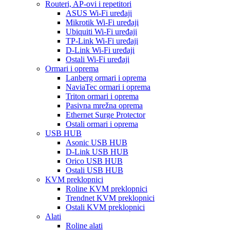
Routeri, AP-ovi i repetitori
ASUS Wi-Fi uređaji
Mikrotik Wi-Fi uređaji
Ubiquiti Wi-Fi uređaji
TP-Link Wi-Fi uređaji
D-Link Wi-Fi uređaji
Ostali Wi-Fi uređaji
Ormari i oprema
Lanberg ormari i oprema
NaviaTec ormari i oprema
Triton ormari i oprema
Pasivna mrežna oprema
Ethernet Surge Protector
Ostali ormari i oprema
USB HUB
Asonic USB HUB
D-Link USB HUB
Orico USB HUB
Ostali USB HUB
KVM preklopnici
Roline KVM preklopnici
Trendnet KVM preklopnici
Ostali KVM preklopnici
Alati
Roline alati