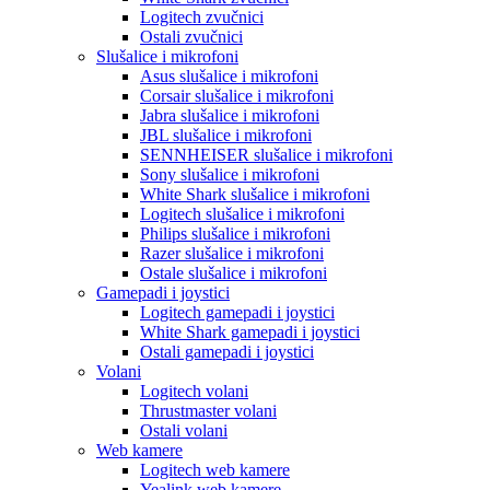
Logitech zvučnici
Ostali zvučnici
Slušalice i mikrofoni
Asus slušalice i mikrofoni
Corsair slušalice i mikrofoni
Jabra slušalice i mikrofoni
JBL slušalice i mikrofoni
SENNHEISER slušalice i mikrofoni
Sony slušalice i mikrofoni
White Shark slušalice i mikrofoni
Logitech slušalice i mikrofoni
Philips slušalice i mikrofoni
Razer slušalice i mikrofoni
Ostale slušalice i mikrofoni
Gamepadi i joystici
Logitech gamepadi i joystici
White Shark gamepadi i joystici
Ostali gamepadi i joystici
Volani
Logitech volani
Thrustmaster volani
Ostali volani
Web kamere
Logitech web kamere
Yealink web kamere