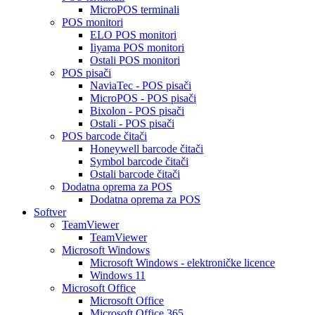
MicroPOS terminali
POS monitori
ELO POS monitori
Iiyama POS monitori
Ostali POS monitori
POS pisači
NaviaTec - POS pisači
MicroPOS - POS pisači
Bixolon - POS pisači
Ostali - POS pisači
POS barcode čitači
Honeywell barcode čitači
Symbol barcode čitači
Ostali barcode čitači
Dodatna oprema za POS
Dodatna oprema za POS
Softver
TeamViewer
TeamViewer
Microsoft Windows
Microsoft Windows - elektroničke licence
Windows 11
Microsoft Office
Microsoft Office
Microsoft Office 365