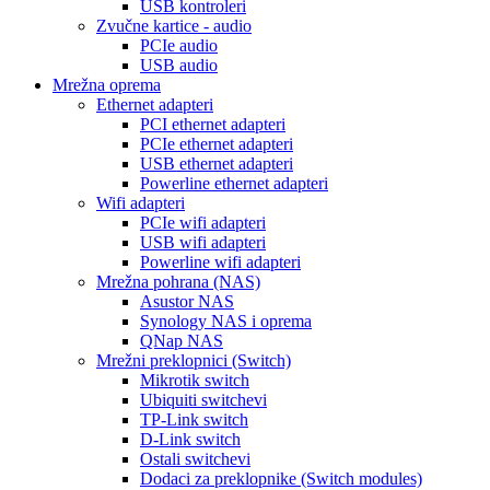
USB kontroleri
Zvučne kartice - audio
PCIe audio
USB audio
Mrežna oprema
Ethernet adapteri
PCI ethernet adapteri
PCIe ethernet adapteri
USB ethernet adapteri
Powerline ethernet adapteri
Wifi adapteri
PCIe wifi adapteri
USB wifi adapteri
Powerline wifi adapteri
Mrežna pohrana (NAS)
Asustor NAS
Synology NAS i oprema
QNap NAS
Mrežni preklopnici (Switch)
Mikrotik switch
Ubiquiti switchevi
TP-Link switch
D-Link switch
Ostali switchevi
Dodaci za preklopnike (Switch modules)