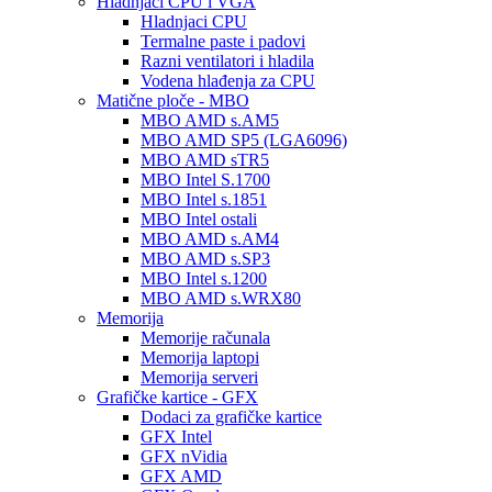
Hladnjaci CPU i VGA
Hladnjaci CPU
Termalne paste i padovi
Razni ventilatori i hladila
Vodena hlađenja za CPU
Matične ploče - MBO
MBO AMD s.AM5
MBO AMD SP5 (LGA6096)
MBO AMD sTR5
MBO Intel S.1700
MBO Intel s.1851
MBO Intel ostali
MBO AMD s.AM4
MBO AMD s.SP3
MBO Intel s.1200
MBO AMD s.WRX80
Memorija
Memorije računala
Memorija laptopi
Memorija serveri
Grafičke kartice - GFX
Dodaci za grafičke kartice
GFX Intel
GFX nVidia
GFX AMD