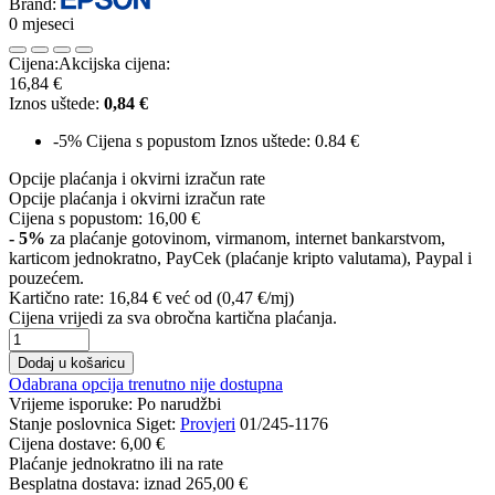
Brand:
0 mjeseci
Cijena:
Akcijska cijena:
16,84 €
Iznos uštede:
0,84 €
-5%
Cijena s popustom
Iznos uštede: 0.84 €
Opcije plaćanja i okvirni izračun rate
Opcije plaćanja i okvirni izračun rate
Cijena s popustom:
16,00 €
- 5%
za plaćanje gotovinom, virmanom, internet bankarstvom,
karticom jednokratno, PayCek (plaćanje kripto valutama), Paypal i
pouzećem.
Kartično rate:
16,84 €
već od (0,47 €/mj)
Cijena vrijedi za sva obročna kartična plaćanja.
Dodaj u košaricu
Odabrana opcija trenutno nije dostupna
Vrijeme isporuke:
Po narudžbi
Stanje poslovnica Siget:
Provjeri
01/245-1176
Cijena dostave:
6,00 €
Plaćanje jednokratno ili na rate
Besplatna dostava: iznad
265,00 €