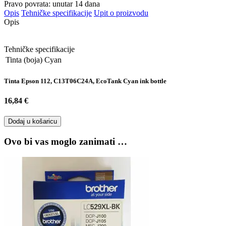
Pravo povrata: unutar 14 dana
Opis
Tehničke specifikacije
Upit o proizvodu
Opis
Tehničke specifikacije
Tinta (boja)
Cyan
Tinta Epson 112, C13T06C24A, EcoTank Cyan ink bottle
16,84 €
Dodaj u košaricu
Ovo bi vas moglo zanimati …