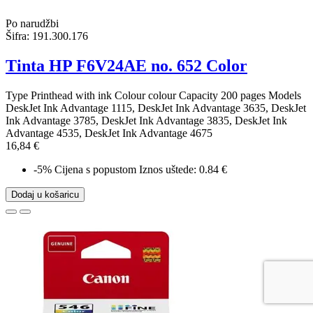
Po narudžbi
Šifra:
191.300.176
Tinta HP F6V24AE no. 652 Color
Type Printhead with ink Colour colour Capacity 200 pages Models
DeskJet Ink Advantage 1115, DeskJet Ink Advantage 3635, DeskJet
Ink Advantage 3785, DeskJet Ink Advantage 3835, DeskJet Ink
Advantage 4535, DeskJet Ink Advantage 4675
16,84 €
-5%
Cijena s popustom
Iznos uštede: 0.84 €
Dodaj u košaricu