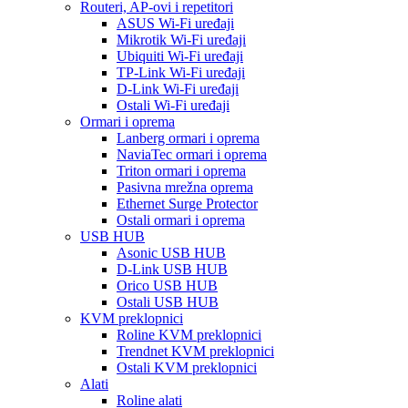
Routeri, AP-ovi i repetitori
ASUS Wi-Fi uređaji
Mikrotik Wi-Fi uređaji
Ubiquiti Wi-Fi uređaji
TP-Link Wi-Fi uređaji
D-Link Wi-Fi uređaji
Ostali Wi-Fi uređaji
Ormari i oprema
Lanberg ormari i oprema
NaviaTec ormari i oprema
Triton ormari i oprema
Pasivna mrežna oprema
Ethernet Surge Protector
Ostali ormari i oprema
USB HUB
Asonic USB HUB
D-Link USB HUB
Orico USB HUB
Ostali USB HUB
KVM preklopnici
Roline KVM preklopnici
Trendnet KVM preklopnici
Ostali KVM preklopnici
Alati
Roline alati