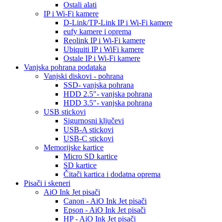
Ostali alati
IP i Wi-Fi kamere
D-Link/TP-Link IP i Wi-Fi kamere
eufy kamere i oprema
Reolink IP i Wi-Fi kamere
Ubiquiti IP i WiFi kamere
Ostale IP i Wi-Fi kamere
Vanjska pohrana podataka
Vanjski diskovi - pohrana
SSD- vanjska pohrana
HDD 2.5"- vanjska pohrana
HDD 3.5"- vanjska pohrana
USB stickovi
Sigurnosni ključevi
USB-A stickovi
USB-C stickovi
Memorijske kartice
Micro SD kartice
SD kartice
Čitači kartica i dodatna oprema
Pisači i skeneri
AiO Ink Jet pisači
Canon - AiO Ink Jet pisači
Epson - AiO Ink Jet pisači
HP - AiO Ink Jet pisači