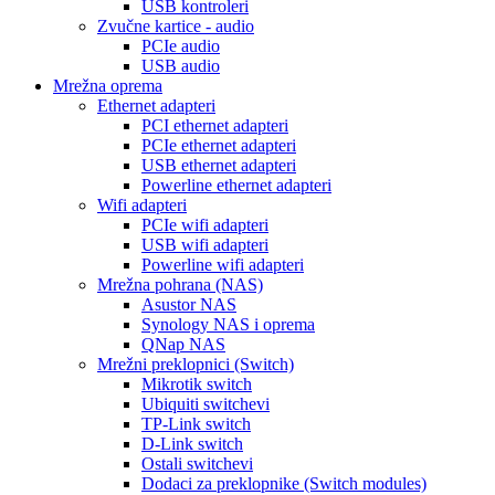
USB kontroleri
Zvučne kartice - audio
PCIe audio
USB audio
Mrežna oprema
Ethernet adapteri
PCI ethernet adapteri
PCIe ethernet adapteri
USB ethernet adapteri
Powerline ethernet adapteri
Wifi adapteri
PCIe wifi adapteri
USB wifi adapteri
Powerline wifi adapteri
Mrežna pohrana (NAS)
Asustor NAS
Synology NAS i oprema
QNap NAS
Mrežni preklopnici (Switch)
Mikrotik switch
Ubiquiti switchevi
TP-Link switch
D-Link switch
Ostali switchevi
Dodaci za preklopnike (Switch modules)