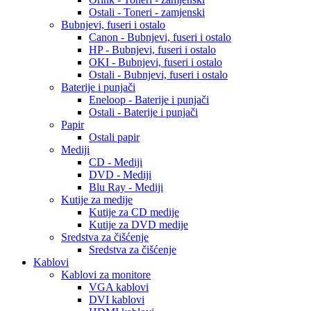
Ostali - Toneri - zamjenski
Bubnjevi, fuseri i ostalo
Canon - Bubnjevi, fuseri i ostalo
HP - Bubnjevi, fuseri i ostalo
OKI - Bubnjevi, fuseri i ostalo
Ostali - Bubnjevi, fuseri i ostalo
Baterije i punjači
Eneloop - Baterije i punjači
Ostali - Baterije i punjači
Papir
Ostali papir
Mediji
CD - Mediji
DVD - Mediji
Blu Ray - Mediji
Kutije za medije
Kutije za CD medije
Kutije za DVD medije
Sredstva za čišćenje
Sredstva za čišćenje
Kablovi
Kablovi za monitore
VGA kablovi
DVI kablovi