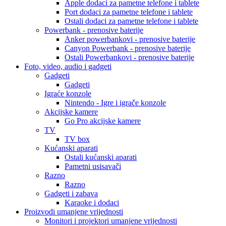
Apple dodaci za pametne telefone i tablete
Port dodaci za pametne telefone i tablete
Ostali dodaci za pametne telefone i tablete
Powerbank - prenosive baterije
Anker powerbankovi - prenosive baterije
Canyon Powerbank - prenosive baterije
Ostali Powerbankovi - prenosive baterije
Foto, video, audio i gadgeti
Gadgeti
Gadgeti
Igraće konzole
Nintendo - Igre i igrače konzole
Akcijske kamere
Go Pro akcijske kamere
TV
TV box
Kućanski aparati
Ostali kućanski aparati
Pametni usisavači
Razno
Razno
Gadgeti i zabava
Karaoke i dodaci
Proizvodi umanjene vrijednosti
Monitori i projektori umanjene vrijednosti