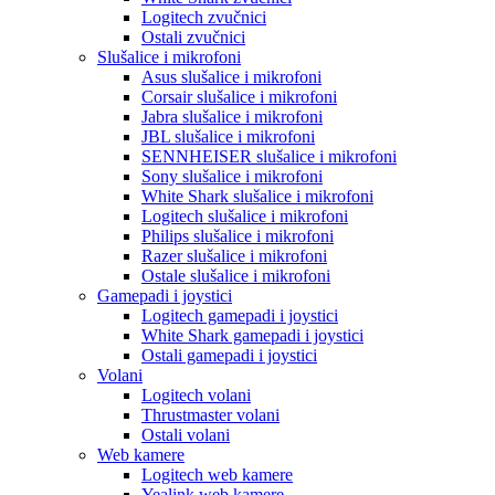
Logitech zvučnici
Ostali zvučnici
Slušalice i mikrofoni
Asus slušalice i mikrofoni
Corsair slušalice i mikrofoni
Jabra slušalice i mikrofoni
JBL slušalice i mikrofoni
SENNHEISER slušalice i mikrofoni
Sony slušalice i mikrofoni
White Shark slušalice i mikrofoni
Logitech slušalice i mikrofoni
Philips slušalice i mikrofoni
Razer slušalice i mikrofoni
Ostale slušalice i mikrofoni
Gamepadi i joystici
Logitech gamepadi i joystici
White Shark gamepadi i joystici
Ostali gamepadi i joystici
Volani
Logitech volani
Thrustmaster volani
Ostali volani
Web kamere
Logitech web kamere
Yealink web kamere