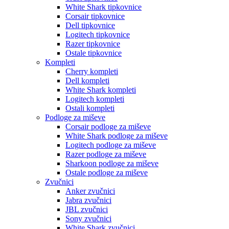
White Shark tipkovnice
Corsair tipkovnice
Dell tipkovnice
Logitech tipkovnice
Razer tipkovnice
Ostale tipkovnice
Kompleti
Cherry kompleti
Dell kompleti
White Shark kompleti
Logitech kompleti
Ostali kompleti
Podloge za miševe
Corsair podloge za miševe
White Shark podloge za miševe
Logitech podloge za miševe
Razer podloge za miševe
Sharkoon podloge za miševe
Ostale podloge za miševe
Zvučnici
Anker zvučnici
Jabra zvučnici
JBL zvučnici
Sony zvučnici
White Shark zvučnici