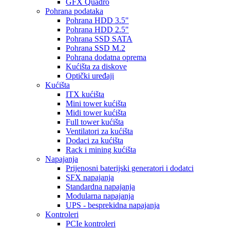
GFX Quadro
Pohrana podataka
Pohrana HDD 3.5"
Pohrana HDD 2.5"
Pohrana SSD SATA
Pohrana SSD M.2
Pohrana dodatna oprema
Kućišta za diskove
Optički uređaji
Kućišta
ITX kućišta
Mini tower kućišta
Midi tower kućišta
Full tower kućišta
Ventilatori za kućišta
Dodaci za kućišta
Rack i mining kućišta
Napajanja
Prijenosni baterijski generatori i dodatci
SFX napajanja
Standardna napajanja
Modularna napajanja
UPS - besprekidna napajanja
Kontroleri
PCIe kontroleri