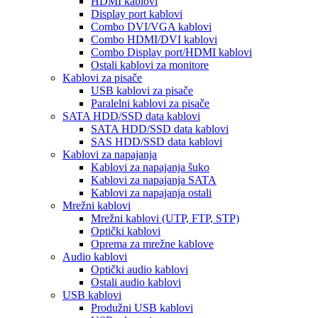
HDMI kablovi
Display port kablovi
Combo DVI/VGA kablovi
Combo HDMI/DVI kablovi
Combo Display port/HDMI kablovi
Ostali kablovi za monitore
Kablovi za pisače
USB kablovi za pisače
Paralelni kablovi za pisače
SATA HDD/SSD data kablovi
SATA HDD/SSD data kablovi
SAS HDD/SSD data kablovi
Kablovi za napajanja
Kablovi za napajanja šuko
Kablovi za napajanja SATA
Kablovi za napajanja ostali
Mrežni kablovi
Mrežni kablovi (UTP, FTP, STP)
Optički kablovi
Oprema za mrežne kablove
Audio kablovi
Optički audio kablovi
Ostali audio kablovi
USB kablovi
Produžni USB kablovi