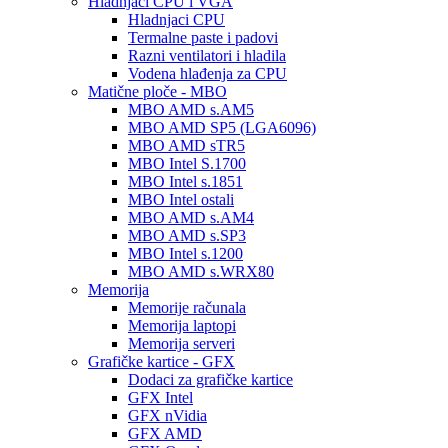
Hladnjaci CPU i VGA
Hladnjaci CPU
Termalne paste i padovi
Razni ventilatori i hladila
Vodena hlađenja za CPU
Matične ploče - MBO
MBO AMD s.AM5
MBO AMD SP5 (LGA6096)
MBO AMD sTR5
MBO Intel S.1700
MBO Intel s.1851
MBO Intel ostali
MBO AMD s.AM4
MBO AMD s.SP3
MBO Intel s.1200
MBO AMD s.WRX80
Memorija
Memorije računala
Memorija laptopi
Memorija serveri
Grafičke kartice - GFX
Dodaci za grafičke kartice
GFX Intel
GFX nVidia
GFX AMD