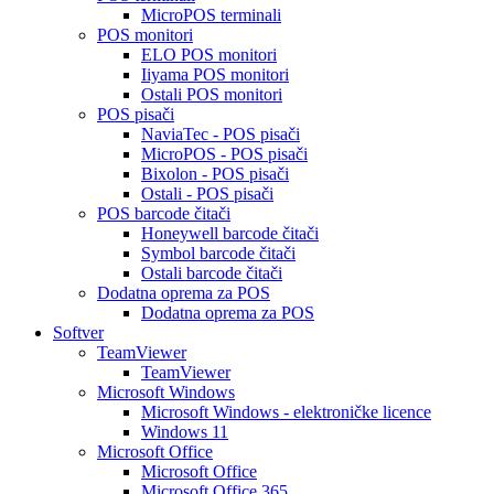
MicroPOS terminali
POS monitori
ELO POS monitori
Iiyama POS monitori
Ostali POS monitori
POS pisači
NaviaTec - POS pisači
MicroPOS - POS pisači
Bixolon - POS pisači
Ostali - POS pisači
POS barcode čitači
Honeywell barcode čitači
Symbol barcode čitači
Ostali barcode čitači
Dodatna oprema za POS
Dodatna oprema za POS
Softver
TeamViewer
TeamViewer
Microsoft Windows
Microsoft Windows - elektroničke licence
Windows 11
Microsoft Office
Microsoft Office
Microsoft Office 365