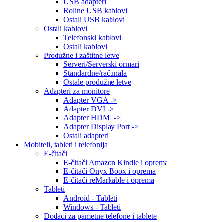
USB adapteri
Roline USB kablovi
Ostali USB kablovi
Ostali kablovi
Telefonski kablovi
Ostali kablovi
Produžne i zaštitne letve
Serveri/Serverski ormari
Standardne/računala
Ostale produžne letve
Adapteri za monitore
Adapter VGA ->
Adapter DVI ->
Adapter HDMI ->
Adapter Display Port ->
Ostali adapteri
Mobiteli, tableti i telefonija
E-čitači
E-čitači Amazon Kindle i oprema
E-čitači Onyx Boox i oprema
E-čitači reMarkable i oprema
Tableti
Android - Tableti
Windows - Tableti
Dodaci za pametne telefone i tablete