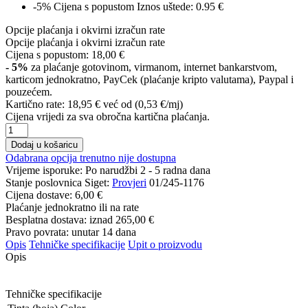
-5%
Cijena s popustom
Iznos uštede: 0.95 €
Opcije plaćanja i okvirni izračun rate
Opcije plaćanja i okvirni izračun rate
Cijena s popustom:
18,00 €
- 5%
za plaćanje gotovinom, virmanom, internet bankarstvom,
karticom jednokratno, PayCek (plaćanje kripto valutama), Paypal i
pouzećem.
Kartično rate:
18,95 €
već od (0,53 €/mj)
Cijena vrijedi za sva obročna kartična plaćanja.
Dodaj u košaricu
Odabrana opcija trenutno nije dostupna
Vrijeme isporuke:
Po narudžbi 2 - 5 radna dana
Stanje poslovnica Siget:
Provjeri
01/245-1176
Cijena dostave:
6,00 €
Plaćanje jednokratno ili na rate
Besplatna dostava: iznad
265,00 €
Pravo povrata: unutar 14 dana
Opis
Tehničke specifikacije
Upit o proizvodu
Opis
Tehničke specifikacije