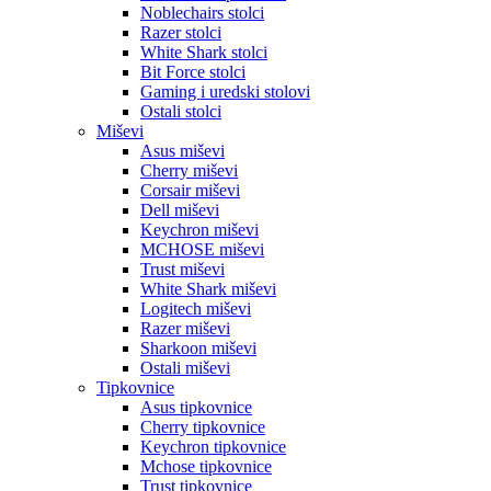
Noblechairs stolci
Razer stolci
White Shark stolci
Bit Force stolci
Gaming i uredski stolovi
Ostali stolci
Miševi
Asus miševi
Cherry miševi
Corsair miševi
Dell miševi
Keychron miševi
MCHOSE miševi
Trust miševi
White Shark miševi
Logitech miševi
Razer miševi
Sharkoon miševi
Ostali miševi
Tipkovnice
Asus tipkovnice
Cherry tipkovnice
Keychron tipkovnice
Mchose tipkovnice
Trust tipkovnice