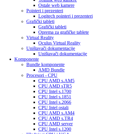
Ostale web kamere
Pointeri i prezenteri
Logitech pointeri i prezenteri
Grafički tableti
Grafički tableti
Oprema za grafičke tablete
Virtual Reality
Oculus Virtual Reality
Uništavači dokumentacije
Uništavači dokumentacije
Komponente
Bundle komponente
AMD Bundle
Procesori - CPU
CPU AMD s.AM5
CPU AMD sTR5
CPU Intel s.1700
CPU Intel s.1851
CPU Intel s.2066
CPU Intel ostali
CPU AMD s.AM4
CPU AMD s.TR4
CPU AMD server
CPU Intel s.1200