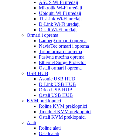
ASUS Wi-Fi uređaji
Mikrotik Wi-Fi uređaji
Ubiquiti Wi-Fi uređaji
TP-Link Wi-Fi uređaji
D-Link Wi-Fi uređaji
Ostali Wi-Fi uređaji
Ormari i oprema
Lanberg ormari i oprema
NaviaTec ormari i oprema
Triton ormari i oprema
Pasivna mrežna oprema
Ethernet Surge Protector
Ostali ormari i oprema
USB HUB
Asonic USB HUB
D-Link USB HUB
Orico USB HUB
Ostali USB HUB
KVM preklopnici
Roline KVM preklopnici
Trendnet KVM preklopnici
Ostali KVM preklopnici
Alati
Roline alati
Ostali alati