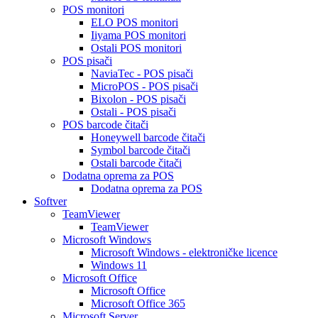
POS monitori
ELO POS monitori
Iiyama POS monitori
Ostali POS monitori
POS pisači
NaviaTec - POS pisači
MicroPOS - POS pisači
Bixolon - POS pisači
Ostali - POS pisači
POS barcode čitači
Honeywell barcode čitači
Symbol barcode čitači
Ostali barcode čitači
Dodatna oprema za POS
Dodatna oprema za POS
Softver
TeamViewer
TeamViewer
Microsoft Windows
Microsoft Windows - elektroničke licence
Windows 11
Microsoft Office
Microsoft Office
Microsoft Office 365
Microsoft Server