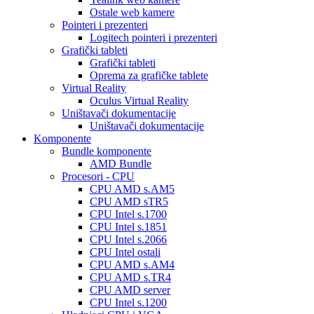
Ostale web kamere
Pointeri i prezenteri
Logitech pointeri i prezenteri
Grafički tableti
Grafički tableti
Oprema za grafičke tablete
Virtual Reality
Oculus Virtual Reality
Uništavači dokumentacije
Uništavači dokumentacije
Komponente
Bundle komponente
AMD Bundle
Procesori - CPU
CPU AMD s.AM5
CPU AMD sTR5
CPU Intel s.1700
CPU Intel s.1851
CPU Intel s.2066
CPU Intel ostali
CPU AMD s.AM4
CPU AMD s.TR4
CPU AMD server
CPU Intel s.1200