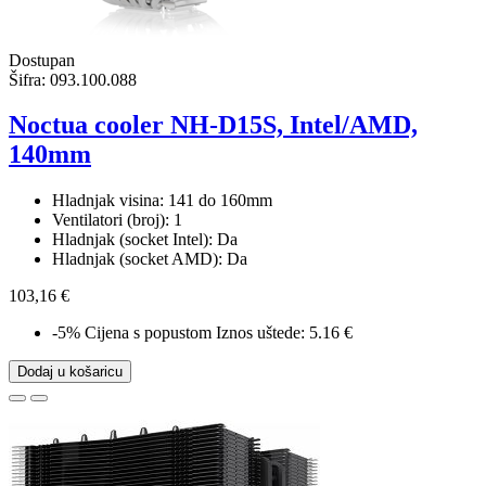
Dostupan
Šifra:
093.100.088
Noctua cooler NH-D15S, Intel/AMD,
140mm
Hladnjak visina: 141 do 160mm
Ventilatori (broj): 1
Hladnjak (socket Intel): Da
Hladnjak (socket AMD): Da
103,16 €
-5%
Cijena s popustom
Iznos uštede: 5.16 €
Dodaj u košaricu