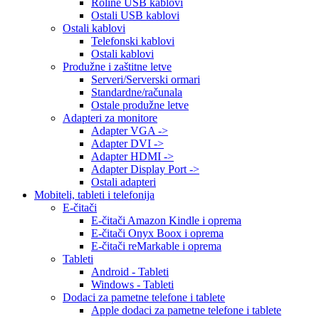
Roline USB kablovi
Ostali USB kablovi
Ostali kablovi
Telefonski kablovi
Ostali kablovi
Produžne i zaštitne letve
Serveri/Serverski ormari
Standardne/računala
Ostale produžne letve
Adapteri za monitore
Adapter VGA ->
Adapter DVI ->
Adapter HDMI ->
Adapter Display Port ->
Ostali adapteri
Mobiteli, tableti i telefonija
E-čitači
E-čitači Amazon Kindle i oprema
E-čitači Onyx Boox i oprema
E-čitači reMarkable i oprema
Tableti
Android - Tableti
Windows - Tableti
Dodaci za pametne telefone i tablete
Apple dodaci za pametne telefone i tablete