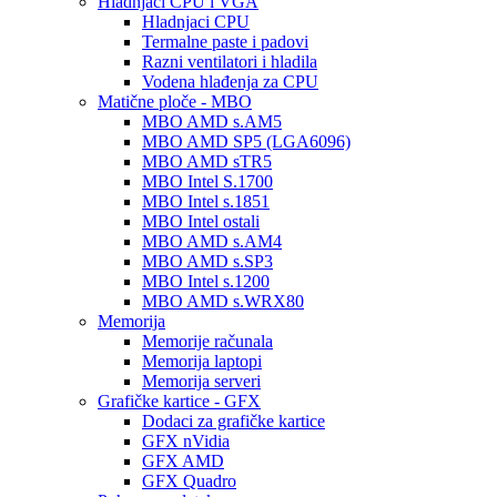
Hladnjaci CPU i VGA
Hladnjaci CPU
Termalne paste i padovi
Razni ventilatori i hladila
Vodena hlađenja za CPU
Matične ploče - MBO
MBO AMD s.AM5
MBO AMD SP5 (LGA6096)
MBO AMD sTR5
MBO Intel S.1700
MBO Intel s.1851
MBO Intel ostali
MBO AMD s.AM4
MBO AMD s.SP3
MBO Intel s.1200
MBO AMD s.WRX80
Memorija
Memorije računala
Memorija laptopi
Memorija serveri
Grafičke kartice - GFX
Dodaci za grafičke kartice
GFX nVidia
GFX AMD
GFX Quadro