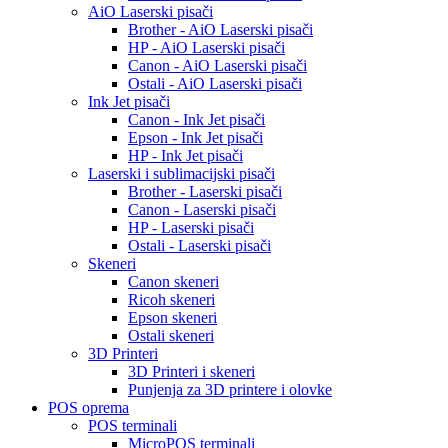
AiO Laserski pisači
Brother - AiO Laserski pisači
HP - AiO Laserski pisači
Canon - AiO Laserski pisači
Ostali - AiO Laserski pisači
Ink Jet pisači
Canon - Ink Jet pisači
Epson - Ink Jet pisači
HP - Ink Jet pisači
Laserski i sublimacijski pisači
Brother - Laserski pisači
Canon - Laserski pisači
HP - Laserski pisači
Ostali - Laserski pisači
Skeneri
Canon skeneri
Ricoh skeneri
Epson skeneri
Ostali skeneri
3D Printeri
3D Printeri i skeneri
Punjenja za 3D printere i olovke
POS oprema
POS terminali
MicroPOS terminali