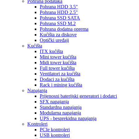
Pohrana podataka
Pohrana HDD 3.5"
Pohrana HDD 2.5"
Pohrana SSD SATA
Pohrana SSD M.2
Pohrana dodatna oprema
Kućišta za diskove
Optički uređaji
Kućišta
ITX kućišta
Mini tower kućišta
Midi tower kućišta
Full tower kućišta
Ventilatori za kućišta
Dodaci za kućišta
Rack i mining kućišta
Napajanja
Prijenosni baterijski generatori i dodatci
SFX napajanja
Standardna napajanja
Modularna napajanja
UPS - besprekidna napajanja
Kontroleri
PCIe kontroleri
USB kontroleri