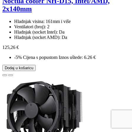
Noctua cooler NH-D15, Intel/AMD,
2x140mm
Hladnjak visina: 161mm i više
Ventilatori (broj): 2
Hladnjak (socket Intel): Da
Hladnjak (socket AMD): Da
125,26 €
-5%
Cijena s popustom
Iznos uštede: 6.26 €
Dodaj u košaricu