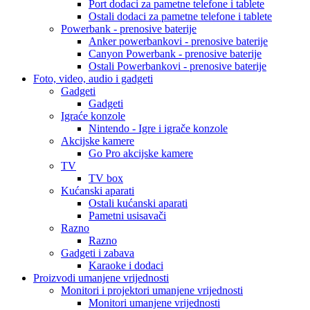
Port dodaci za pametne telefone i tablete
Ostali dodaci za pametne telefone i tablete
Powerbank - prenosive baterije
Anker powerbankovi - prenosive baterije
Canyon Powerbank - prenosive baterije
Ostali Powerbankovi - prenosive baterije
Foto, video, audio i gadgeti
Gadgeti
Gadgeti
Igraće konzole
Nintendo - Igre i igrače konzole
Akcijske kamere
Go Pro akcijske kamere
TV
TV box
Kućanski aparati
Ostali kućanski aparati
Pametni usisavači
Razno
Razno
Gadgeti i zabava
Karaoke i dodaci
Proizvodi umanjene vrijednosti
Monitori i projektori umanjene vrijednosti
Monitori umanjene vrijednosti