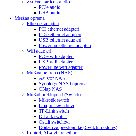
Zvučne kartice - audio
PCIe audio
USB audio
Mrežna oprema
Ethernet adapteri
PCI ethernet adapteri
PCIe ethernet adapteri
USB ethernet adapteri
Powerline ethernet adapteri
Wifi adapteri
PCIe wifi adapteri
USB wifi adapteri
Powerline wifi adapteri
Mrežna pohrana (NAS)
Asustor NAS
Synology NAS i oprema
QNap NAS
Mrežni preklopnici (Switch)
Mikrotik switch
Ubiquiti switchevi
TP-Link switch
D-Link switch
Ostali switchevi
Dodaci za preklopnike (Switch modules)
Routeri, AP-ovi i repetitori