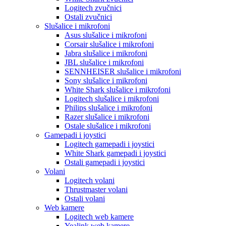
Logitech zvučnici
Ostali zvučnici
Slušalice i mikrofoni
Asus slušalice i mikrofoni
Corsair slušalice i mikrofoni
Jabra slušalice i mikrofoni
JBL slušalice i mikrofoni
SENNHEISER slušalice i mikrofoni
Sony slušalice i mikrofoni
White Shark slušalice i mikrofoni
Logitech slušalice i mikrofoni
Philips slušalice i mikrofoni
Razer slušalice i mikrofoni
Ostale slušalice i mikrofoni
Gamepadi i joystici
Logitech gamepadi i joystici
White Shark gamepadi i joystici
Ostali gamepadi i joystici
Volani
Logitech volani
Thrustmaster volani
Ostali volani
Web kamere
Logitech web kamere
Yealink web kamere