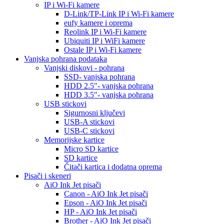
IP i Wi-Fi kamere
D-Link/TP-Link IP i Wi-Fi kamere
eufy kamere i oprema
Reolink IP i Wi-Fi kamere
Ubiquiti IP i WiFi kamere
Ostale IP i Wi-Fi kamere
Vanjska pohrana podataka
Vanjski diskovi - pohrana
SSD- vanjska pohrana
HDD 2.5"- vanjska pohrana
HDD 3.5"- vanjska pohrana
USB stickovi
Sigurnosni ključevi
USB-A stickovi
USB-C stickovi
Memorijske kartice
Micro SD kartice
SD kartice
Čitači kartica i dodatna oprema
Pisači i skeneri
AiO Ink Jet pisači
Canon - AiO Ink Jet pisači
Epson - AiO Ink Jet pisači
HP - AiO Ink Jet pisači
Brother - AiO Ink Jet pisači