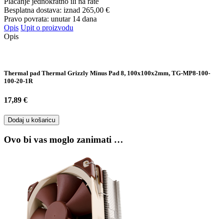
Plaćanje jednokratno ili na rate
Besplatna dostava: iznad
265,00 €
Pravo povrata: unutar 14 dana
Opis
Upit o proizvodu
Opis
Thermal pad Thermal Grizzly Minus Pad 8, 100x100x2mm, TG-MP8-100-
100-20-1R
17,89 €
Dodaj u košaricu
Ovo bi vas moglo zanimati …