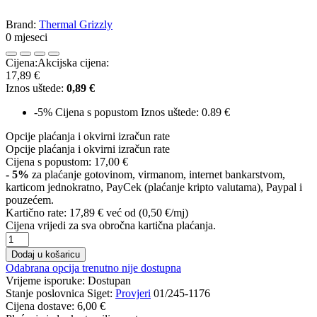
Brand:
Thermal Grizzly
0 mjeseci
Cijena:
Akcijska cijena:
17,89 €
Iznos uštede:
0,89 €
-5%
Cijena s popustom
Iznos uštede: 0.89 €
Opcije plaćanja i okvirni izračun rate
Opcije plaćanja i okvirni izračun rate
Cijena s popustom:
17,00 €
- 5%
za plaćanje gotovinom, virmanom, internet bankarstvom,
karticom jednokratno, PayCek (plaćanje kripto valutama), Paypal i
pouzećem.
Kartično rate:
17,89 €
već od (0,50 €/mj)
Cijena vrijedi za sva obročna kartična plaćanja.
Dodaj u košaricu
Odabrana opcija trenutno nije dostupna
Vrijeme isporuke:
Dostupan
Stanje poslovnica Siget:
Provjeri
01/245-1176
Cijena dostave:
6,00 €