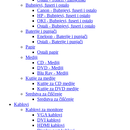
Bubnjevi, fuseri i ostalo
Canon - Bubnjevi, fuseri i ostalo
HP - Bubnjevi, fuseri i ostalo
OKI - Bubnjevi, fuseri i ostalo
Ostali - Bubnjevi, fuseri i ostalo
Baterije i punjači
Eneloop - Baterije i punjači
Ostali - Baterije i punjači
Papir
Ostali papir
Mediji
CD - Mediji
DVD - Mediji
Blu Ray - Mediji
Kutije za medije
Kutije za CD medije
Kutije za DVD medije
Sredstva za čišćenje
Sredstva za čišćenje
Kablovi
Kablovi za monitore
VGA kablovi
DVI kablovi
HDMI kablovi