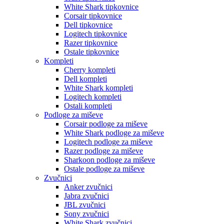
White Shark tipkovnice
Corsair tipkovnice
Dell tipkovnice
Logitech tipkovnice
Razer tipkovnice
Ostale tipkovnice
Kompleti
Cherry kompleti
Dell kompleti
White Shark kompleti
Logitech kompleti
Ostali kompleti
Podloge za miševe
Corsair podloge za miševe
White Shark podloge za miševe
Logitech podloge za miševe
Razer podloge za miševe
Sharkoon podloge za miševe
Ostale podloge za miševe
Zvučnici
Anker zvučnici
Jabra zvučnici
JBL zvučnici
Sony zvučnici
White Shark zvučnici