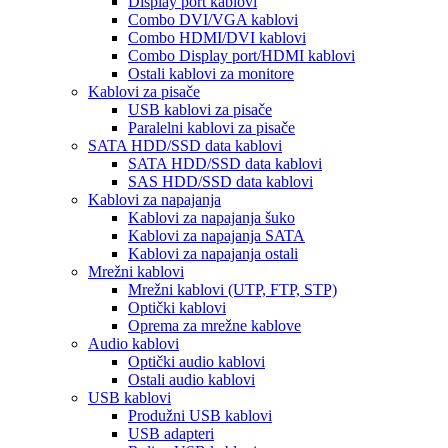
Display port kablovi
Combo DVI/VGA kablovi
Combo HDMI/DVI kablovi
Combo Display port/HDMI kablovi
Ostali kablovi za monitore
Kablovi za pisače
USB kablovi za pisače
Paralelni kablovi za pisače
SATA HDD/SSD data kablovi
SATA HDD/SSD data kablovi
SAS HDD/SSD data kablovi
Kablovi za napajanja
Kablovi za napajanja šuko
Kablovi za napajanja SATA
Kablovi za napajanja ostali
Mrežni kablovi
Mrežni kablovi (UTP, FTP, STP)
Optički kablovi
Oprema za mrežne kablove
Audio kablovi
Optički audio kablovi
Ostali audio kablovi
USB kablovi
Produžni USB kablovi
USB adapteri