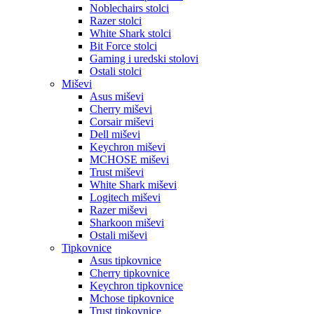
Noblechairs stolci
Razer stolci
White Shark stolci
Bit Force stolci
Gaming i uredski stolovi
Ostali stolci
Miševi
Asus miševi
Cherry miševi
Corsair miševi
Dell miševi
Keychron miševi
MCHOSE miševi
Trust miševi
White Shark miševi
Logitech miševi
Razer miševi
Sharkoon miševi
Ostali miševi
Tipkovnice
Asus tipkovnice
Cherry tipkovnice
Keychron tipkovnice
Mchose tipkovnice
Trust tipkovnice