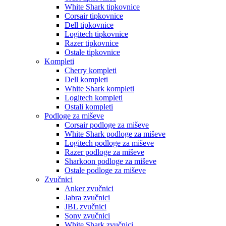
White Shark tipkovnice
Corsair tipkovnice
Dell tipkovnice
Logitech tipkovnice
Razer tipkovnice
Ostale tipkovnice
Kompleti
Cherry kompleti
Dell kompleti
White Shark kompleti
Logitech kompleti
Ostali kompleti
Podloge za miševe
Corsair podloge za miševe
White Shark podloge za miševe
Logitech podloge za miševe
Razer podloge za miševe
Sharkoon podloge za miševe
Ostale podloge za miševe
Zvučnici
Anker zvučnici
Jabra zvučnici
JBL zvučnici
Sony zvučnici
White Shark zvučnici