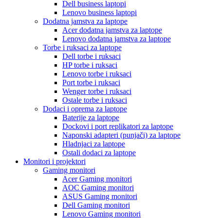
Dell business laptopi
Lenovo business laptopi
Dodatna jamstva za laptope
Acer dodatna jamstva za laptope
Lenovo dodatna jamstva za laptope
Torbe i ruksaci za laptope
Dell torbe i ruksaci
HP torbe i ruksaci
Lenovo torbe i ruksaci
Port torbe i ruksaci
Wenger torbe i ruksaci
Ostale torbe i ruksaci
Dodaci i oprema za laptope
Baterije za laptope
Dockovi i port replikatori za laptope
Naponski adapteri (punjači) za laptope
Hladnjaci za laptope
Ostali dodaci za laptope
Monitori i projektori
Gaming monitori
Acer Gaming monitori
AOC Gaming monitori
ASUS Gaming monitori
Dell Gaming monitori
Lenovo Gaming monitori