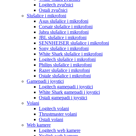
Logitech zvučnici
Ostali zvučnici
Slušalice i mikrofoni
Asus slušalice i mikrofoni
Corsair slušalice i mikrofoni
Jabra slušalice i mikrofoni
JBL slušalice i mikrofoni
SENNHEISER slušalice i mikrofoni
Sony slušalice i mikrofoni
White Shark slušalice i mikrofoni
Logitech slušalice i mikrofoni
Philips slušalice i mikrofoni
Razer slušalice i mikrofoni
Ostale slušalice i mikrofoni
Gamepadi i joystici
Logitech gamepadi i joystici
White Shark gamepadi i joystici
Ostali gamepadi i joystici
Volani
Logitech volani
Thrustmaster volani
Ostali volani
Web kamere
Logitech web kamere
Yealink web kamere