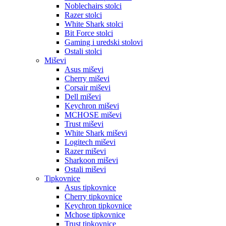
Noblechairs stolci
Razer stolci
White Shark stolci
Bit Force stolci
Gaming i uredski stolovi
Ostali stolci
Miševi
Asus miševi
Cherry miševi
Corsair miševi
Dell miševi
Keychron miševi
MCHOSE miševi
Trust miševi
White Shark miševi
Logitech miševi
Razer miševi
Sharkoon miševi
Ostali miševi
Tipkovnice
Asus tipkovnice
Cherry tipkovnice
Keychron tipkovnice
Mchose tipkovnice
Trust tipkovnice