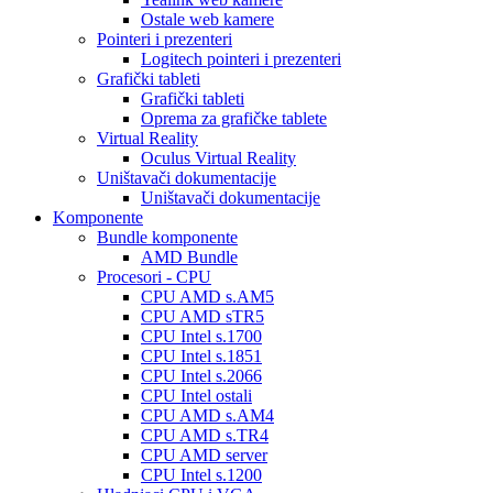
Ostale web kamere
Pointeri i prezenteri
Logitech pointeri i prezenteri
Grafički tableti
Grafički tableti
Oprema za grafičke tablete
Virtual Reality
Oculus Virtual Reality
Uništavači dokumentacije
Uništavači dokumentacije
Komponente
Bundle komponente
AMD Bundle
Procesori - CPU
CPU AMD s.AM5
CPU AMD sTR5
CPU Intel s.1700
CPU Intel s.1851
CPU Intel s.2066
CPU Intel ostali
CPU AMD s.AM4
CPU AMD s.TR4
CPU AMD server
CPU Intel s.1200