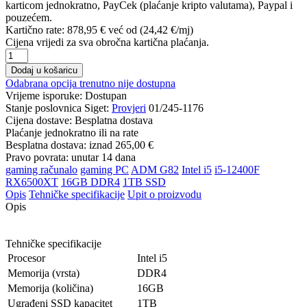
karticom jednokratno, PayCek (plaćanje kripto valutama), Paypal i
pouzećem.
Kartično rate:
878,95 €
već od (24,42 €/mj)
Cijena vrijedi za sva obročna kartična plaćanja.
Dodaj u košaricu
Odabrana opcija trenutno nije dostupna
Vrijeme isporuke:
Dostupan
Stanje poslovnica Siget:
Provjeri
01/245-1176
Cijena dostave:
Besplatna dostava
Plaćanje jednokratno ili na rate
Besplatna dostava: iznad
265,00 €
Pravo povrata: unutar 14 dana
gaming računalo
gaming PC
ADM G82
Intel i5
i5-12400F
RX6500XT
16GB DDR4
1TB SSD
Opis
Tehničke specifikacije
Upit o proizvodu
Opis
Tehničke specifikacije
Procesor
Intel i5
Memorija (vrsta)
DDR4
Memorija (količina)
16GB
Ugrađeni SSD kapacitet
1TB