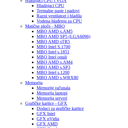
Hladnjaci CPU i VGA
Hladnjaci CPU
Termalne paste i padovi
Razni ventilatori i hladila
Vodena hlađenja za CPU
Matične ploče - MBO
MBO AMD s.AM5
MBO AMD SP5 (LGA6096)
MBO AMD sTR5
MBO Intel S.1700
MBO Intel s.1851
MBO Intel ostali
MBO AMD s.AM4
MBO AMD s.SP3
MBO Intel s.1200
MBO AMD s.WRX80
Memorija
Memorije računala
Memorija laptopi
Memorija serveri
Grafičke kartice - GFX
Dodaci za grafičke kartice
GFX Intel
GFX nVidia
GFX AMD