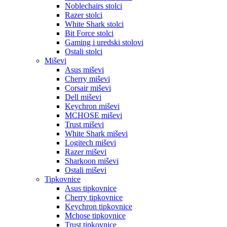
Noblechairs stolci
Razer stolci
White Shark stolci
Bit Force stolci
Gaming i uredski stolovi
Ostali stolci
Miševi
Asus miševi
Cherry miševi
Corsair miševi
Dell miševi
Keychron miševi
MCHOSE miševi
Trust miševi
White Shark miševi
Logitech miševi
Razer miševi
Sharkoon miševi
Ostali miševi
Tipkovnice
Asus tipkovnice
Cherry tipkovnice
Keychron tipkovnice
Mchose tipkovnice
Trust tipkovnice