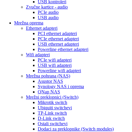
USB kontroleri
Zvučne kartice - audio
PCIe audio
USB audio
Mrežna oprema
Ethernet adapteri
PCI ethernet adapteri
PCIe ethernet adapteri
USB ethernet adapteri
Powerline ethernet adapteri
Wifi adapteri
PCIe wifi adapteri
USB wifi adapteri
Powerline wifi adapteri
Mrežna pohrana (NAS)
Asustor NAS
Synology NAS i oprema
QNap NAS
Mrežni preklopnici (Switch)
Mikrotik switch
Ubiquiti switchevi
TP-Link switch
D-Link switch
Ostali switchevi
Dodaci za preklopnike (Switch modules)