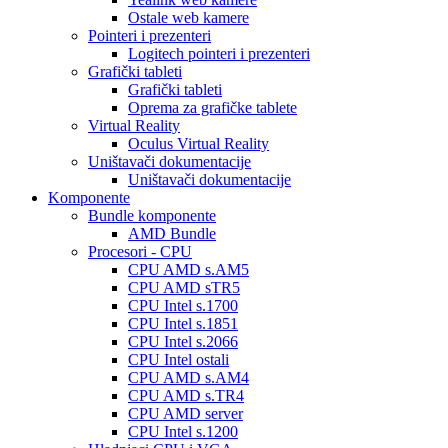
Ostale web kamere
Pointeri i prezenteri
Logitech pointeri i prezenteri
Grafički tableti
Grafički tableti
Oprema za grafičke tablete
Virtual Reality
Oculus Virtual Reality
Uništavači dokumentacije
Uništavači dokumentacije
Komponente
Bundle komponente
AMD Bundle
Procesori - CPU
CPU AMD s.AM5
CPU AMD sTR5
CPU Intel s.1700
CPU Intel s.1851
CPU Intel s.2066
CPU Intel ostali
CPU AMD s.AM4
CPU AMD s.TR4
CPU AMD server
CPU Intel s.1200