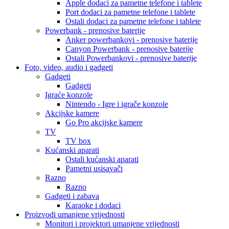
Apple dodaci za pametne telefone i tablete
Port dodaci za pametne telefone i tablete
Ostali dodaci za pametne telefone i tablete
Powerbank - prenosive baterije
Anker powerbankovi - prenosive baterije
Canyon Powerbank - prenosive baterije
Ostali Powerbankovi - prenosive baterije
Foto, video, audio i gadgeti
Gadgeti
Gadgeti
Igraće konzole
Nintendo - Igre i igrače konzole
Akcijske kamere
Go Pro akcijske kamere
TV
TV box
Kućanski aparati
Ostali kućanski aparati
Pametni usisavači
Razno
Razno
Gadgeti i zabava
Karaoke i dodaci
Proizvodi umanjene vrijednosti
Monitori i projektori umanjene vrijednosti