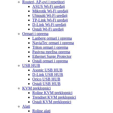
Routeri, AP-ovi i repetitori
ASUS Wi-Fi uređaji
Mikrotik Wi-Fi uređaji
Ubiquiti Wi-Fi uređaji
TP-Link Wi-Fi uređaji
D-Link Wi-Fi uređaji
Ostali Wi-Fi uređaji
Ormari i oprema
Lanberg ormari i oprema
NaviaTec ormari i oprema
Triton ormari i oprema
Pasivna mrežna oprema
Ethernet Surge Protector
Ostali ormari i oprema
USB HUB
Asonic USB HUB
D-Link USB HUB
Orico USB HUB
Ostali USB HUB
KVM preklopnici
Roline KVM preklopnici
Trendnet KVM preklopnici
Ostali KVM preklopnici
Alati
Roline alati