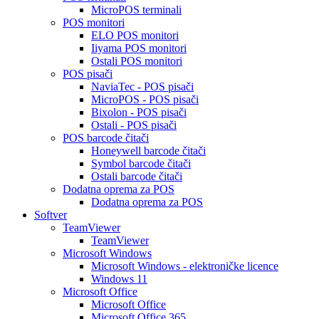
MicroPOS terminali
POS monitori
ELO POS monitori
Iiyama POS monitori
Ostali POS monitori
POS pisači
NaviaTec - POS pisači
MicroPOS - POS pisači
Bixolon - POS pisači
Ostali - POS pisači
POS barcode čitači
Honeywell barcode čitači
Symbol barcode čitači
Ostali barcode čitači
Dodatna oprema za POS
Dodatna oprema za POS
Softver
TeamViewer
TeamViewer
Microsoft Windows
Microsoft Windows - elektroničke licence
Windows 11
Microsoft Office
Microsoft Office
Microsoft Office 365