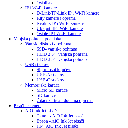
Ostali alati
IP i Wi-Fi kamere
D-Link/TP-Link IP i Wi-Fi kamere
eufy kamere i oprema
Reolink IP i Wi-Fi kamere
Ubiquiti IP i WiFi kamere
Ostale IP i Wi-Fi kamere
Vanjska pohrana podataka
Vanjski diskovi - pohrana
SSD- vanjska pohrana
HDD 2.5"- vanjska pohrana
HDD 3.5"- vanjska pohrana
USB stickovi
Sigurnosni ključevi
USB-A stickovi
USB-C stickovi
Memorijske kartice
Micro SD kartice
SD kartice
Čitači kartica i dodatna oprema
Pisači i skeneri
AiO Ink Jet pisači
Canon - AiO Ink Jet pisači
Epson - AiO Ink Jet pisači
HP - AiO Ink Jet pisači