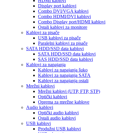
HDMI kablovi
Display port kablovi
Combo DVI/VGA kablovi
Combo HDMI/DVI kablovi
Combo Display port/HDMI kablovi
Ostali kablovi za monitore
Kablovi za pisače
USB kablovi za pisače
Paralelni kablovi za pisače
SATA HDD/SSD data kablovi
SATA HDD/SSD data kablovi
SAS HDD/SSD data kablovi
Kablovi za napajanja
Kablovi za napajanja šuko
Kablovi za napajanja SATA
Kablovi za napajanja ostali
Mrežni kablovi
Mrežni kablovi (UTP, FTP, STP)
Optički kablovi
Oprema za mrežne kablove
Audio kablovi
Optički audio kablovi
Ostali audio kablovi
USB kablovi
Produžni USB kablovi