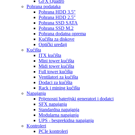
GFX Quadro
Pohrana podataka
Pohrana HDD 3.5"
Pohrana HDD 2.5"
Pohrana SSD SATA
Pohrana SSD M.2
Pohrana dodatna oprema
Kućišta za diskove
Optički uređaji
Kućišta
ITX kućišta
Mini tower kućišta
Midi tower kućišta
Full tower kućišta
Ventilatori za kućišta
Dodaci za kućišta
Rack i mining kućišta
Napajanja
Prijenosni baterijski generatori i dodatci
SFX napajanja
Standardna napajanja
Modularna napajanja
UPS - besprekidna napajanja
Kontroleri
PCIe kontroleri