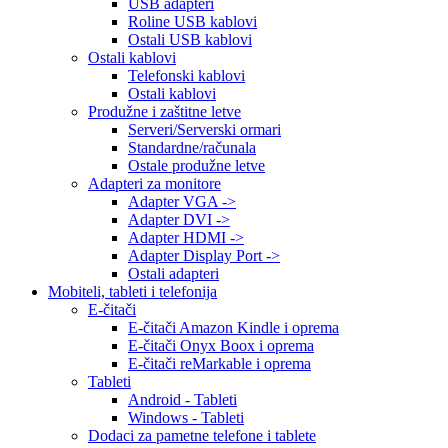
USB adapteri
Roline USB kablovi
Ostali USB kablovi
Ostali kablovi
Telefonski kablovi
Ostali kablovi
Produžne i zaštitne letve
Serveri/Serverski ormari
Standardne/računala
Ostale produžne letve
Adapteri za monitore
Adapter VGA ->
Adapter DVI ->
Adapter HDMI ->
Adapter Display Port ->
Ostali adapteri
Mobiteli, tableti i telefonija
E-čitači
E-čitači Amazon Kindle i oprema
E-čitači Onyx Boox i oprema
E-čitači reMarkable i oprema
Tableti
Android - Tableti
Windows - Tableti
Dodaci za pametne telefone i tablete