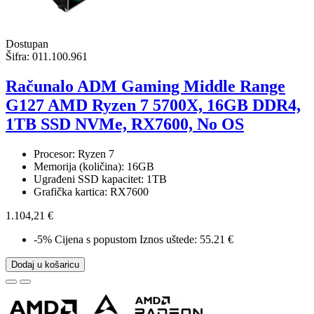
Dostupan
Šifra:
011.100.961
Računalo ADM Gaming Middle Range
G127 AMD Ryzen 7 5700X, 16GB DDR4,
1TB SSD NVMe, RX7600, No OS
Procesor: Ryzen 7
Memorija (količina): 16GB
Ugrađeni SSD kapacitet: 1TB
Grafička kartica: RX7600
1.104,21 €
-5%
Cijena s popustom
Iznos uštede: 55.21 €
Dodaj u košaricu