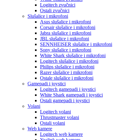
Logitech zvučnici
Ostali zvučnici
Slušalice i mikrofoni
Asus slušalice i mikrofoni
Corsair slušalice i mikrofoni
Jabra slušalice i mikrofoni
JBL slušalice i mikrofoni
SENNHEISER slušalice i mikrofoni
Sony slušalice i mikrofoni
White Shark slušalice i mikrofoni
Logitech slušalice i mikrofoni
Philips slušalice i mikrofoni
Razer slušalice i mikrofoni
Ostale slušalice i mikrofoni
Gamepadi i joystici
Logitech gamepadi i joystici
White Shark gamepadi i joystici
Ostali gamepadi i joystici
Volani
Logitech volani
Thrustmaster volani
Ostali volani
Web kamere
Logitech web kamere
Yealink web kamere