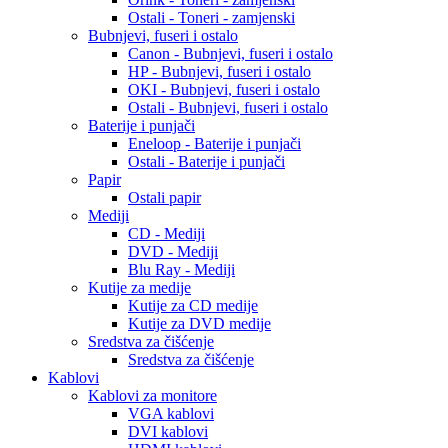
Ostali - Toneri - zamjenski
Bubnjevi, fuseri i ostalo
Canon - Bubnjevi, fuseri i ostalo
HP - Bubnjevi, fuseri i ostalo
OKI - Bubnjevi, fuseri i ostalo
Ostali - Bubnjevi, fuseri i ostalo
Baterije i punjači
Eneloop - Baterije i punjači
Ostali - Baterije i punjači
Papir
Ostali papir
Mediji
CD - Mediji
DVD - Mediji
Blu Ray - Mediji
Kutije za medije
Kutije za CD medije
Kutije za DVD medije
Sredstva za čišćenje
Sredstva za čišćenje
Kablovi
Kablovi za monitore
VGA kablovi
DVI kablovi