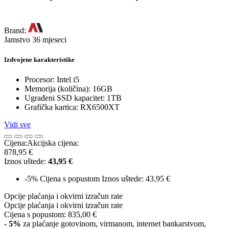
Brand:
Jamstvo 36 mjeseci
Izdvojene karakteristike
Procesor: Intel i5
Memorija (količina): 16GB
Ugrađeni SSD kapacitet: 1TB
Grafička kartica: RX6500XT
Vidi sve
Cijena:
Akcijska cijena:
878,95 €
Iznos uštede:
43,95 €
-5%
Cijena s popustom
Iznos uštede: 43.95 €
Opcije plaćanja i okvirni izračun rate
Opcije plaćanja i okvirni izračun rate
Cijena s popustom:
835,00 €
- 5%
za plaćanje gotovinom, virmanom, internet bankarstvom,