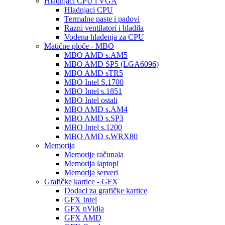
Hladnjaci CPU i VGA
Hladnjaci CPU
Termalne paste i padovi
Razni ventilatori i hladila
Vodena hlađenja za CPU
Matične ploče - MBO
MBO AMD s.AM5
MBO AMD SP5 (LGA6096)
MBO AMD sTR5
MBO Intel S.1700
MBO Intel s.1851
MBO Intel ostali
MBO AMD s.AM4
MBO AMD s.SP3
MBO Intel s.1200
MBO AMD s.WRX80
Memorija
Memorije računala
Memorija laptopi
Memorija serveri
Grafičke kartice - GFX
Dodaci za grafičke kartice
GFX Intel
GFX nVidia
GFX AMD