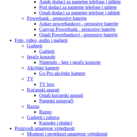
Apple dodaci za pametne telefone i tablete
Port dodaci za pametne telefone i tablete
Ostali dodaci za pametne telefone i tablete
Powerbank - prenosive baterije
Anker powerbankovi - prenosive baterije
Canyon Powerbank - prenosive baterije
Ostali Powerbankovi - prenosive baterije
Foto, video, audio i gadgeti
Gadgeti
Gadgeti
Igraće konzole
Nintendo - Igre i igrače konzole
Akcijske kamere
Go Pro akcijske kamere
TV
TV box
Kućanski aparati
Ostali kućanski aparati
Pametni usisavači
Razno
Razno
Gadgeti i zabava
Karaoke i dodaci
Proizvodi umanjene vrijednosti
Monitori i projektori umanjene vrijednosti