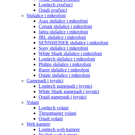
Logitech zvučnici
Ostali zvučnici
Slušalice i mikrofoni
Asus slušalice i mikrofoni
Corsair slušalice i mikrofoni
Jabra slušalice i mikrofoni
JBL slušalice i mikrofoni
SENNHEISER slušalice i mikrofoni
Sony slušalice i mikrofoni
White Shark slušalice i mikrofoni
Logitech slušalice i mikrofoni
Philips slušalice i mikrofoni
Razer slušalice i mikrofoni
Ostale slušalice i mikrofoni
Gamepadi i joystici
Logitech gamepadi i joystici
White Shark gamepadi i joystici
Ostali gamepadi i joystici
Volani
Logitech volani
Thrustmaster volani
Ostali volani
Web kamere
Logitech web kamere
Yealink web kamere