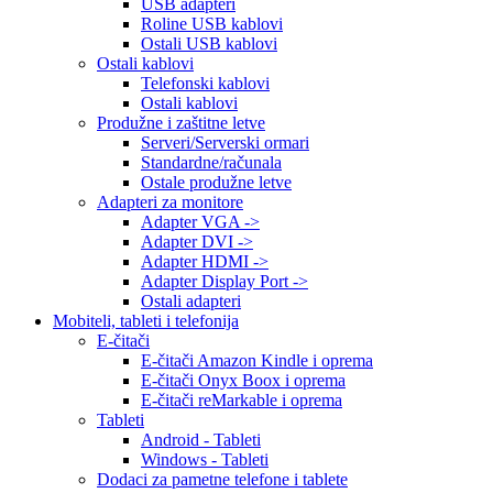
USB adapteri
Roline USB kablovi
Ostali USB kablovi
Ostali kablovi
Telefonski kablovi
Ostali kablovi
Produžne i zaštitne letve
Serveri/Serverski ormari
Standardne/računala
Ostale produžne letve
Adapteri za monitore
Adapter VGA ->
Adapter DVI ->
Adapter HDMI ->
Adapter Display Port ->
Ostali adapteri
Mobiteli, tableti i telefonija
E-čitači
E-čitači Amazon Kindle i oprema
E-čitači Onyx Boox i oprema
E-čitači reMarkable i oprema
Tableti
Android - Tableti
Windows - Tableti
Dodaci za pametne telefone i tablete