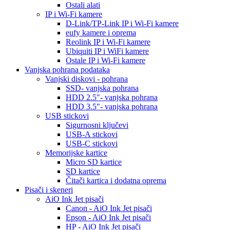
Ostali alati
IP i Wi-Fi kamere
D-Link/TP-Link IP i Wi-Fi kamere
eufy kamere i oprema
Reolink IP i Wi-Fi kamere
Ubiquiti IP i WiFi kamere
Ostale IP i Wi-Fi kamere
Vanjska pohrana podataka
Vanjski diskovi - pohrana
SSD- vanjska pohrana
HDD 2.5"- vanjska pohrana
HDD 3.5"- vanjska pohrana
USB stickovi
Sigurnosni ključevi
USB-A stickovi
USB-C stickovi
Memorijske kartice
Micro SD kartice
SD kartice
Čitači kartica i dodatna oprema
Pisači i skeneri
AiO Ink Jet pisači
Canon - AiO Ink Jet pisači
Epson - AiO Ink Jet pisači
HP - AiO Ink Jet pisači