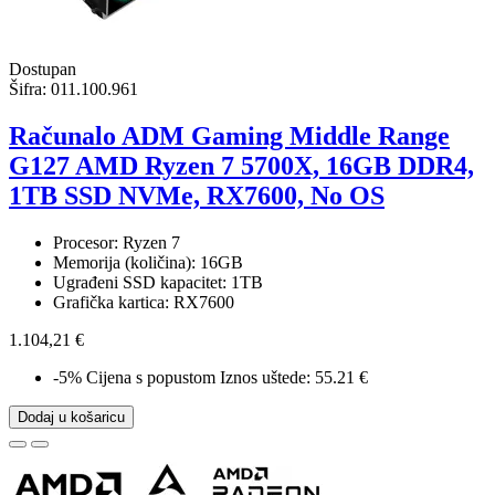
Dostupan
Šifra:
011.100.961
Računalo ADM Gaming Middle Range
G127 AMD Ryzen 7 5700X, 16GB DDR4,
1TB SSD NVMe, RX7600, No OS
Procesor: Ryzen 7
Memorija (količina): 16GB
Ugrađeni SSD kapacitet: 1TB
Grafička kartica: RX7600
1.104,21 €
-5%
Cijena s popustom
Iznos uštede: 55.21 €
Dodaj u košaricu