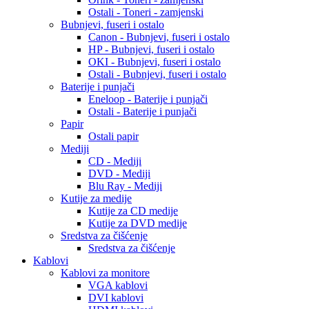
Ostali - Toneri - zamjenski
Bubnjevi, fuseri i ostalo
Canon - Bubnjevi, fuseri i ostalo
HP - Bubnjevi, fuseri i ostalo
OKI - Bubnjevi, fuseri i ostalo
Ostali - Bubnjevi, fuseri i ostalo
Baterije i punjači
Eneloop - Baterije i punjači
Ostali - Baterije i punjači
Papir
Ostali papir
Mediji
CD - Mediji
DVD - Mediji
Blu Ray - Mediji
Kutije za medije
Kutije za CD medije
Kutije za DVD medije
Sredstva za čišćenje
Sredstva za čišćenje
Kablovi
Kablovi za monitore
VGA kablovi
DVI kablovi