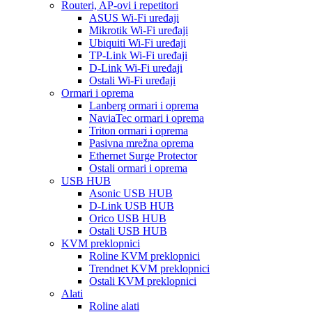
Routeri, AP-ovi i repetitori
ASUS Wi-Fi uređaji
Mikrotik Wi-Fi uređaji
Ubiquiti Wi-Fi uređaji
TP-Link Wi-Fi uređaji
D-Link Wi-Fi uređaji
Ostali Wi-Fi uređaji
Ormari i oprema
Lanberg ormari i oprema
NaviaTec ormari i oprema
Triton ormari i oprema
Pasivna mrežna oprema
Ethernet Surge Protector
Ostali ormari i oprema
USB HUB
Asonic USB HUB
D-Link USB HUB
Orico USB HUB
Ostali USB HUB
KVM preklopnici
Roline KVM preklopnici
Trendnet KVM preklopnici
Ostali KVM preklopnici
Alati
Roline alati