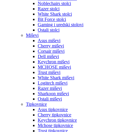
Noblechairs stolci
Razer stolci
White Shark stolci
Bit Force stolci
Gaming i uredski stolovi
Ostali stolci
Miševi
Asus miševi
Cherry miševi
Corsair miševi
Dell miševi
Keychron miševi
MCHOSE miševi
Trust miševi
White Shark miševi
Logitech miševi
Razer miševi
Sharkoon miševi
Ostali miševi
Tipkovnice
Asus tipkovnice
Cherry tipkovnice
Keychron tipkovnice
Mchose tipkovnice
Trust tipkovnice