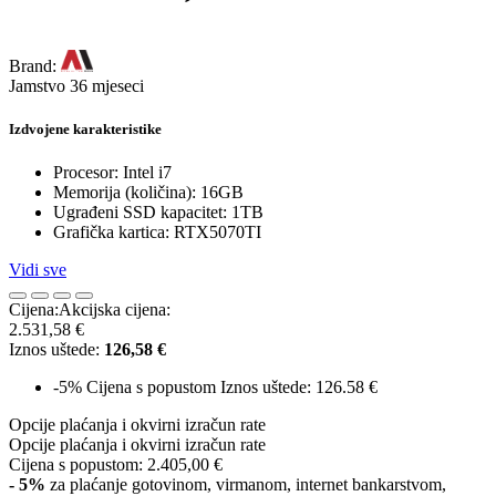
Brand:
Jamstvo 36 mjeseci
Izdvojene karakteristike
Procesor: Intel i7
Memorija (količina): 16GB
Ugrađeni SSD kapacitet: 1TB
Grafička kartica: RTX5070TI
Vidi sve
Cijena:
Akcijska cijena:
2.531,58 €
Iznos uštede:
126,58 €
-5%
Cijena s popustom
Iznos uštede: 126.58 €
Opcije plaćanja i okvirni izračun rate
Opcije plaćanja i okvirni izračun rate
Cijena s popustom:
2.405,00 €
- 5%
za plaćanje gotovinom, virmanom, internet bankarstvom,