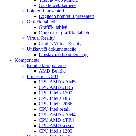
Ostale web kamere
Pointeri i prezenteri
Logitech pointeri i prezenteri
Grafički tableti
Grafički tableti
Oprema za grafičke tablete
Virtual Reality
Oculus Virtual Reality
Uništavači dokumentacije
Uništavači dokumentacije
Komponente
Bundle komponente
AMD Bundle
Procesori - CPU
CPU AMD s.AM5
CPU AMD sTR5
CPU Intel s.1700
CPU Intel s.1851
CPU Intel s.2066
CPU Intel ostali
CPU AMD s.AM4
CPU AMD s.TR4
CPU AMD server
CPU Intel s.1200