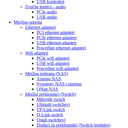
USB kontroleri
Zvučne kartice - audio
PCIe audio
USB audio
Mrežna oprema
Ethernet adapteri
PCI ethernet adapteri
PCIe ethernet adapteri
USB ethernet adapteri
Powerline ethernet adapteri
Wifi adapteri
PCIe wifi adapteri
USB wifi adapteri
Powerline wifi adapteri
Mrežna pohrana (NAS)
Asustor NAS
Synology NAS i oprema
QNap NAS
Mrežni preklopnici (Switch)
Mikrotik switch
Ubiquiti switchevi
TP-Link switch
D-Link switch
Ostali switchevi
Dodaci za preklopnike (Switch modules)