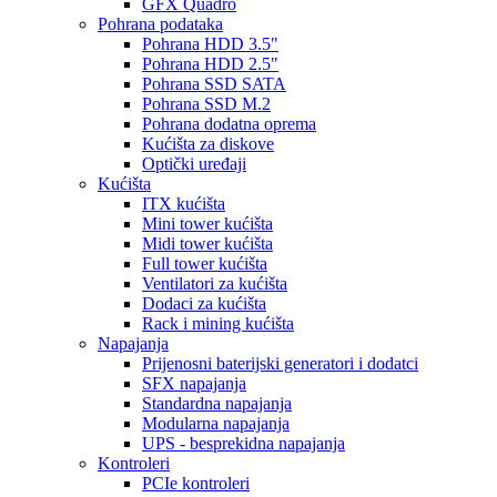
GFX Quadro
Pohrana podataka
Pohrana HDD 3.5"
Pohrana HDD 2.5"
Pohrana SSD SATA
Pohrana SSD M.2
Pohrana dodatna oprema
Kućišta za diskove
Optički uređaji
Kućišta
ITX kućišta
Mini tower kućišta
Midi tower kućišta
Full tower kućišta
Ventilatori za kućišta
Dodaci za kućišta
Rack i mining kućišta
Napajanja
Prijenosni baterijski generatori i dodatci
SFX napajanja
Standardna napajanja
Modularna napajanja
UPS - besprekidna napajanja
Kontroleri
PCIe kontroleri