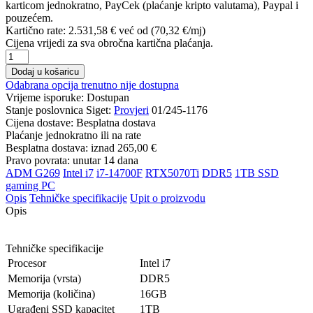
karticom jednokratno, PayCek (plaćanje kripto valutama), Paypal i
pouzećem.
Kartično rate:
2.531,58 €
već od (70,32 €/mj)
Cijena vrijedi za sva obročna kartična plaćanja.
Dodaj u košaricu
Odabrana opcija trenutno nije dostupna
Vrijeme isporuke:
Dostupan
Stanje poslovnica Siget:
Provjeri
01/245-1176
Cijena dostave:
Besplatna dostava
Plaćanje jednokratno ili na rate
Besplatna dostava: iznad
265,00 €
Pravo povrata: unutar 14 dana
ADM G269
Intel i7
i7-14700F
RTX5070Ti
DDR5
1TB SSD
gaming PC
Opis
Tehničke specifikacije
Upit o proizvodu
Opis
Tehničke specifikacije
Procesor
Intel i7
Memorija (vrsta)
DDR5
Memorija (količina)
16GB
Ugrađeni SSD kapacitet
1TB