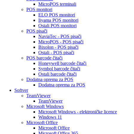
MicroPOS terminali
POS monitori
ELO POS monitori
Iiyama POS monitori
Ostali POS monitori
POS pisači
NaviaTec - POS pisači
MicroPOS - POS pisači
Bixolon - POS pisači
Ostali - POS pisači
POS barcode čitači
Honeywell barcode čitači
Symbol barcode čitači
Ostali barcode čitači
Dodatna oprema za POS
Dodatna oprema za POS
Softver
TeamViewer
TeamViewer
Microsoft Windows
Microsoft Windows - elektroničke licence
Windows 11
Microsoft Office
Microsoft Office
Microsoft Office 365