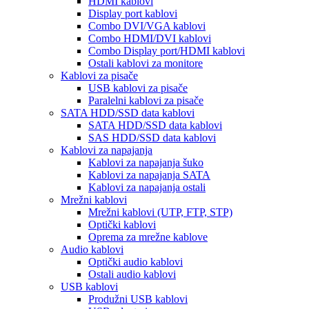
HDMI kablovi
Display port kablovi
Combo DVI/VGA kablovi
Combo HDMI/DVI kablovi
Combo Display port/HDMI kablovi
Ostali kablovi za monitore
Kablovi za pisače
USB kablovi za pisače
Paralelni kablovi za pisače
SATA HDD/SSD data kablovi
SATA HDD/SSD data kablovi
SAS HDD/SSD data kablovi
Kablovi za napajanja
Kablovi za napajanja šuko
Kablovi za napajanja SATA
Kablovi za napajanja ostali
Mrežni kablovi
Mrežni kablovi (UTP, FTP, STP)
Optički kablovi
Oprema za mrežne kablove
Audio kablovi
Optički audio kablovi
Ostali audio kablovi
USB kablovi
Produžni USB kablovi