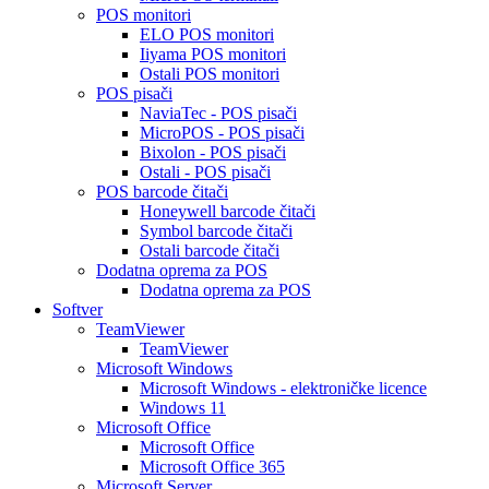
POS monitori
ELO POS monitori
Iiyama POS monitori
Ostali POS monitori
POS pisači
NaviaTec - POS pisači
MicroPOS - POS pisači
Bixolon - POS pisači
Ostali - POS pisači
POS barcode čitači
Honeywell barcode čitači
Symbol barcode čitači
Ostali barcode čitači
Dodatna oprema za POS
Dodatna oprema za POS
Softver
TeamViewer
TeamViewer
Microsoft Windows
Microsoft Windows - elektroničke licence
Windows 11
Microsoft Office
Microsoft Office
Microsoft Office 365
Microsoft Server