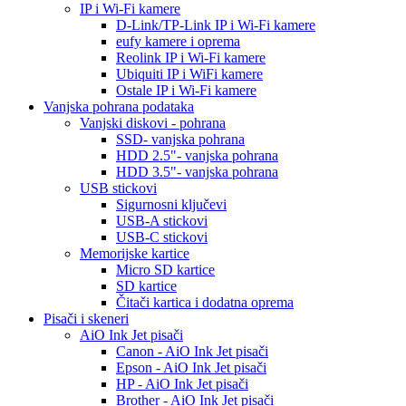
IP i Wi-Fi kamere
D-Link/TP-Link IP i Wi-Fi kamere
eufy kamere i oprema
Reolink IP i Wi-Fi kamere
Ubiquiti IP i WiFi kamere
Ostale IP i Wi-Fi kamere
Vanjska pohrana podataka
Vanjski diskovi - pohrana
SSD- vanjska pohrana
HDD 2.5"- vanjska pohrana
HDD 3.5"- vanjska pohrana
USB stickovi
Sigurnosni ključevi
USB-A stickovi
USB-C stickovi
Memorijske kartice
Micro SD kartice
SD kartice
Čitači kartica i dodatna oprema
Pisači i skeneri
AiO Ink Jet pisači
Canon - AiO Ink Jet pisači
Epson - AiO Ink Jet pisači
HP - AiO Ink Jet pisači
Brother - AiO Ink Jet pisači