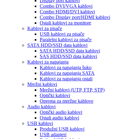
Display port kablovi
Combo DVI/VGA kablovi
Combo HDMI/DVI kablovi
Combo Display port/HDMI kablovi
Ostali kablovi za monitore
Kablovi za pisače
USB kablovi za pisače
Paralelni kablovi za pisače
SATA HDD/SSD data kablovi
SATA HDD/SSD data kablovi
SAS HDD/SSD data kablovi
Kablovi za napajanja
Kablovi za napajanja šuko
Kablovi za napajanja SATA
Kablovi za napajanja ostali
Mrežni kablovi
Mrežni kablovi (UTP, FTP, STP)
Optički kablovi
Oprema za mrežne kablove
Audio kablovi
Optički audio kablovi
Ostali audio kablovi
USB kablovi
Produžni USB kablovi
USB adapteri