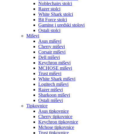
Noblechairs stolci
Razer stolci
White Shark stolci
Bit Force stolci
Gaming i uredski stolovi
Ostali stolci
Miševi
Asus miševi
Cherry miševi
Corsair miševi
Dell miševi
Keychron miševi
MCHOSE miševi
Trust miševi
White Shark miševi
Logitech miševi
Razer miševi
Sharkoon miševi
Ostali miševi
Tipkovnice
Asus tipkovnice
Cherry tipkovnice
Keychron tipkovnice
Mchose tipkovnice
Trust tipkovnice