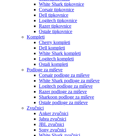
White Shark tipkovnice
Corsair tipkovnice
Dell tipkovnice
Logitech tipkovnice
Razer tipkovnice
Ostale tipkovnice
Kompleti
Cherry kompleti
Dell kompleti
White Shark kompleti
Logitech kompleti
Ostali kompleti
Podloge za miševe
Corsair podloge za miševe
White Shark podloge za miševe
Logitech podloge za miševe
Razer podloge za miševe
Sharkoon podloge za miševe
Ostale podloge za miševe
Zvučnici
Anker zvučnici
Jabra zvučnici
JBL zvučnici
Sony zvučnici
White Shark zvučnici