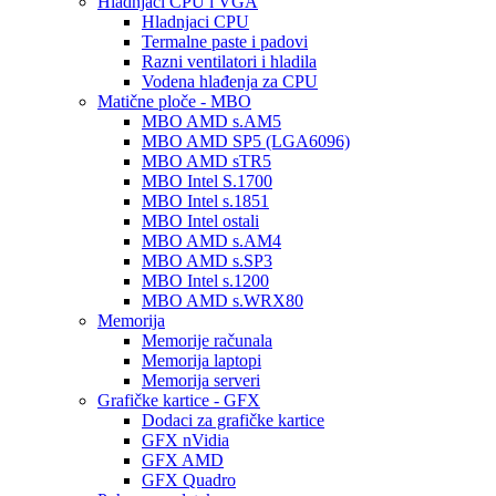
Hladnjaci CPU i VGA
Hladnjaci CPU
Termalne paste i padovi
Razni ventilatori i hladila
Vodena hlađenja za CPU
Matične ploče - MBO
MBO AMD s.AM5
MBO AMD SP5 (LGA6096)
MBO AMD sTR5
MBO Intel S.1700
MBO Intel s.1851
MBO Intel ostali
MBO AMD s.AM4
MBO AMD s.SP3
MBO Intel s.1200
MBO AMD s.WRX80
Memorija
Memorije računala
Memorija laptopi
Memorija serveri
Grafičke kartice - GFX
Dodaci za grafičke kartice
GFX nVidia
GFX AMD
GFX Quadro