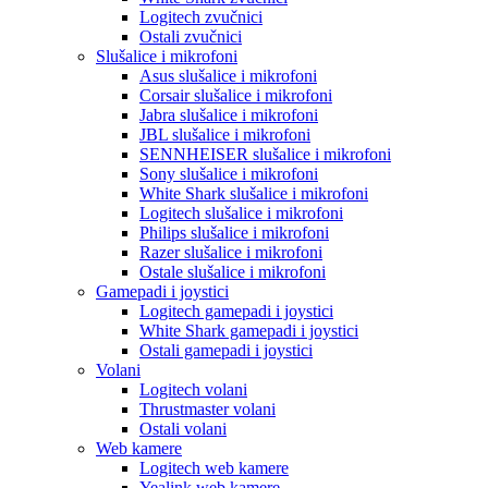
Logitech zvučnici
Ostali zvučnici
Slušalice i mikrofoni
Asus slušalice i mikrofoni
Corsair slušalice i mikrofoni
Jabra slušalice i mikrofoni
JBL slušalice i mikrofoni
SENNHEISER slušalice i mikrofoni
Sony slušalice i mikrofoni
White Shark slušalice i mikrofoni
Logitech slušalice i mikrofoni
Philips slušalice i mikrofoni
Razer slušalice i mikrofoni
Ostale slušalice i mikrofoni
Gamepadi i joystici
Logitech gamepadi i joystici
White Shark gamepadi i joystici
Ostali gamepadi i joystici
Volani
Logitech volani
Thrustmaster volani
Ostali volani
Web kamere
Logitech web kamere
Yealink web kamere