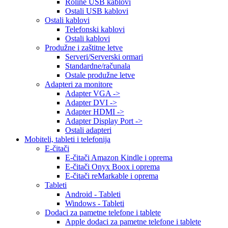
Roline USB kablovi
Ostali USB kablovi
Ostali kablovi
Telefonski kablovi
Ostali kablovi
Produžne i zaštitne letve
Serveri/Serverski ormari
Standardne/računala
Ostale produžne letve
Adapteri za monitore
Adapter VGA ->
Adapter DVI ->
Adapter HDMI ->
Adapter Display Port ->
Ostali adapteri
Mobiteli, tableti i telefonija
E-čitači
E-čitači Amazon Kindle i oprema
E-čitači Onyx Boox i oprema
E-čitači reMarkable i oprema
Tableti
Android - Tableti
Windows - Tableti
Dodaci za pametne telefone i tablete
Apple dodaci za pametne telefone i tablete