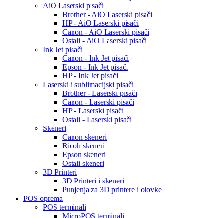
AiO Laserski pisači
Brother - AiO Laserski pisači
HP - AiO Laserski pisači
Canon - AiO Laserski pisači
Ostali - AiO Laserski pisači
Ink Jet pisači
Canon - Ink Jet pisači
Epson - Ink Jet pisači
HP - Ink Jet pisači
Laserski i sublimacijski pisači
Brother - Laserski pisači
Canon - Laserski pisači
HP - Laserski pisači
Ostali - Laserski pisači
Skeneri
Canon skeneri
Ricoh skeneri
Epson skeneri
Ostali skeneri
3D Printeri
3D Printeri i skeneri
Punjenja za 3D printere i olovke
POS oprema
POS terminali
MicroPOS terminali