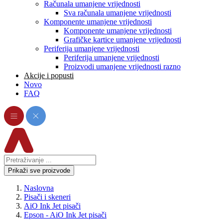
Računala umanjene vrijednosti
Sva računala umanjene vrijednosti
Komponente umanjene vrijednosti
Komponente umanjene vrijednosti
Grafičke kartice umanjene vrijednosti
Periferija umanjene vrijednosti
Periferija umanjene vrijednosti
Proizvodi umanjene vrijednosti razno
Akcije i popusti
Novo
FAQ
Prikaži sve proizvode
Naslovna
Pisači i skeneri
AiO Ink Jet pisači
Epson - AiO Ink Jet pisači