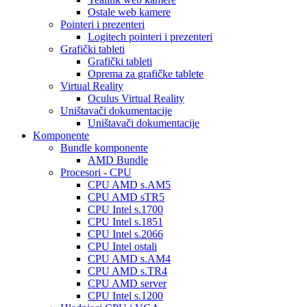
Ostale web kamere
Pointeri i prezenteri
Logitech pointeri i prezenteri
Grafički tableti
Grafički tableti
Oprema za grafičke tablete
Virtual Reality
Oculus Virtual Reality
Uništavači dokumentacije
Uništavači dokumentacije
Komponente
Bundle komponente
AMD Bundle
Procesori - CPU
CPU AMD s.AM5
CPU AMD sTR5
CPU Intel s.1700
CPU Intel s.1851
CPU Intel s.2066
CPU Intel ostali
CPU AMD s.AM4
CPU AMD s.TR4
CPU AMD server
CPU Intel s.1200