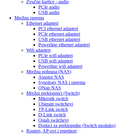
Zvučne kartice - audio
PCIe audio
USB audio
Mrežna oprema
Ethernet adapteri
PCI ethernet adapteri
PCIe ethernet adapteri
USB ethernet adapteri
Powerline ethernet adapteri
Wifi adapteri
PCIe wifi adapteri
USB wifi adapteri
Powerline wifi adapteri
Mrežna pohrana (NAS)
Asustor NAS
Synology NAS i oprema
QNap NAS
Mrežni preklopnici (Switch)
Mikrotik switch
Ubiquiti switchevi
TP-Link switch
D-Link switch
Ostali switchevi
Dodaci za preklopnike (Switch modules)
Routeri, AP-ovi i repetitori