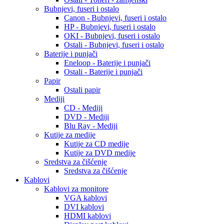
Bubnjevi, fuseri i ostalo
Canon - Bubnjevi, fuseri i ostalo
HP - Bubnjevi, fuseri i ostalo
OKI - Bubnjevi, fuseri i ostalo
Ostali - Bubnjevi, fuseri i ostalo
Baterije i punjači
Eneloop - Baterije i punjači
Ostali - Baterije i punjači
Papir
Ostali papir
Mediji
CD - Mediji
DVD - Mediji
Blu Ray - Mediji
Kutije za medije
Kutije za CD medije
Kutije za DVD medije
Sredstva za čišćenje
Sredstva za čišćenje
Kablovi
Kablovi za monitore
VGA kablovi
DVI kablovi
HDMI kablovi