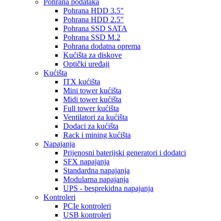
Pohrana podataka
Pohrana HDD 3.5"
Pohrana HDD 2.5"
Pohrana SSD SATA
Pohrana SSD M.2
Pohrana dodatna oprema
Kućišta za diskove
Optički uređaji
Kućišta
ITX kućišta
Mini tower kućišta
Midi tower kućišta
Full tower kućišta
Ventilatori za kućišta
Dodaci za kućišta
Rack i mining kućišta
Napajanja
Prijenosni baterijski generatori i dodatci
SFX napajanja
Standardna napajanja
Modularna napajanja
UPS - besprekidna napajanja
Kontroleri
PCIe kontroleri
USB kontroleri