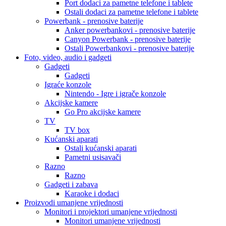
Port dodaci za pametne telefone i tablete
Ostali dodaci za pametne telefone i tablete
Powerbank - prenosive baterije
Anker powerbankovi - prenosive baterije
Canyon Powerbank - prenosive baterije
Ostali Powerbankovi - prenosive baterije
Foto, video, audio i gadgeti
Gadgeti
Gadgeti
Igraće konzole
Nintendo - Igre i igrače konzole
Akcijske kamere
Go Pro akcijske kamere
TV
TV box
Kućanski aparati
Ostali kućanski aparati
Pametni usisavači
Razno
Razno
Gadgeti i zabava
Karaoke i dodaci
Proizvodi umanjene vrijednosti
Monitori i projektori umanjene vrijednosti
Monitori umanjene vrijednosti