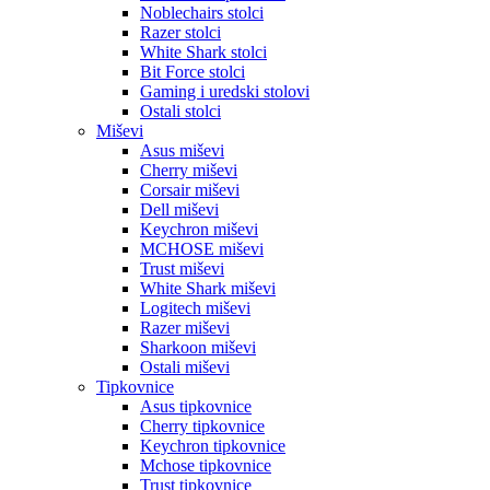
Noblechairs stolci
Razer stolci
White Shark stolci
Bit Force stolci
Gaming i uredski stolovi
Ostali stolci
Miševi
Asus miševi
Cherry miševi
Corsair miševi
Dell miševi
Keychron miševi
MCHOSE miševi
Trust miševi
White Shark miševi
Logitech miševi
Razer miševi
Sharkoon miševi
Ostali miševi
Tipkovnice
Asus tipkovnice
Cherry tipkovnice
Keychron tipkovnice
Mchose tipkovnice
Trust tipkovnice