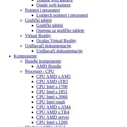
Ostale web kamere
Pointeri i prezenteri
Logitech pointeri i prezenteri
Grafički tableti
Grafički tableti
Oprema za grafičke tablete
Virtual Reality
Oculus Virtual Reality
Uništavači dokumentacije
Uništavači dokumentacije
Komponente
Bundle komponente
AMD Bundle
Procesori - CPU
CPU AMD s.AM5
CPU AMD sTR5
CPU Intel s.1700
CPU Intel s.1851
CPU Intel s.2066
CPU Intel ostali
CPU AMD s.AM4
CPU AMD s.TR4
CPU AMD server
CPU Intel s.1200