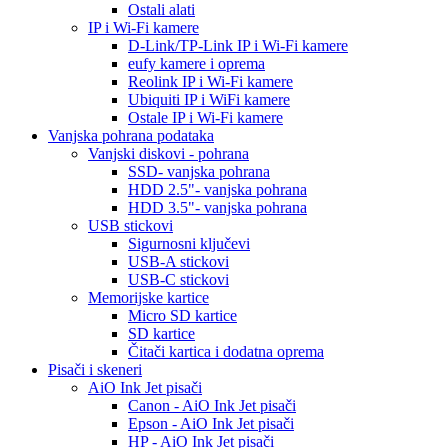
Ostali alati
IP i Wi-Fi kamere
D-Link/TP-Link IP i Wi-Fi kamere
eufy kamere i oprema
Reolink IP i Wi-Fi kamere
Ubiquiti IP i WiFi kamere
Ostale IP i Wi-Fi kamere
Vanjska pohrana podataka
Vanjski diskovi - pohrana
SSD- vanjska pohrana
HDD 2.5"- vanjska pohrana
HDD 3.5"- vanjska pohrana
USB stickovi
Sigurnosni ključevi
USB-A stickovi
USB-C stickovi
Memorijske kartice
Micro SD kartice
SD kartice
Čitači kartica i dodatna oprema
Pisači i skeneri
AiO Ink Jet pisači
Canon - AiO Ink Jet pisači
Epson - AiO Ink Jet pisači
HP - AiO Ink Jet pisači