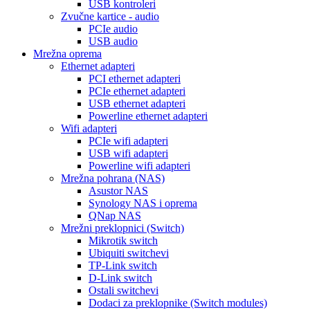
USB kontroleri
Zvučne kartice - audio
PCIe audio
USB audio
Mrežna oprema
Ethernet adapteri
PCI ethernet adapteri
PCIe ethernet adapteri
USB ethernet adapteri
Powerline ethernet adapteri
Wifi adapteri
PCIe wifi adapteri
USB wifi adapteri
Powerline wifi adapteri
Mrežna pohrana (NAS)
Asustor NAS
Synology NAS i oprema
QNap NAS
Mrežni preklopnici (Switch)
Mikrotik switch
Ubiquiti switchevi
TP-Link switch
D-Link switch
Ostali switchevi
Dodaci za preklopnike (Switch modules)