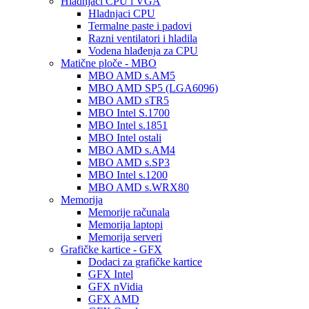
Hladnjaci CPU i VGA
Hladnjaci CPU
Termalne paste i padovi
Razni ventilatori i hladila
Vodena hlađenja za CPU
Matične ploče - MBO
MBO AMD s.AM5
MBO AMD SP5 (LGA6096)
MBO AMD sTR5
MBO Intel S.1700
MBO Intel s.1851
MBO Intel ostali
MBO AMD s.AM4
MBO AMD s.SP3
MBO Intel s.1200
MBO AMD s.WRX80
Memorija
Memorije računala
Memorija laptopi
Memorija serveri
Grafičke kartice - GFX
Dodaci za grafičke kartice
GFX Intel
GFX nVidia
GFX AMD