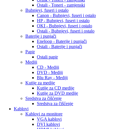
Ostali - Toneri - zamjenski
Bubnjevi, fuseri i ostalo
Canon - Bubnjevi, fuseri i ostalo
HP - Bubnjevi, fuseri i ostalo
OKI - Bubnjevi, fuseri i ostalo
Ostali - Bubnjevi, fuseri i ostalo
Baterije i punjači
Eneloop - Baterije i punjači
Ostali - Baterije i punjači
Papir
Ostali papir
Mediji
CD - Mediji
DVD - Mediji
Blu Ray - Mediji
Kutije za medije
Kutije za CD medije
Kutije za DVD medije
Sredstva za čišćenje
Sredstva za čišćenje
Kablovi
Kablovi za monitore
VGA kablovi
DVI kablovi