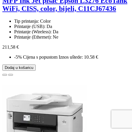
MFP Ink Jet pisač Epson L3276 EcoTank
WiFi, CISS, color, bijeli, C11CJ67436
Tip printanja: Color
Printanje (USB): Da
Printanje (Wireless): Da
Printanje (Ethernet): Ne
211,58 €
-5%
Cijena s popustom
Iznos uštede: 10.58 €
Dodaj u košaricu