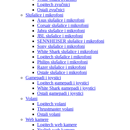
Logitech zvučnici
Ostali zvučnici
Slušalice i mikrofoni
Asus slušalice i mikrofoni
Corsair slušalice i mikrofoni
Jabra slušalice i mikrofoni
JBL slušalice i mikrofoni
SENNHEISER slušalice i mikrofoni
Sony slušalice i mikrofoni
White Shark slušalice i mikrofoni
Logitech slušalice i mikrofoni
Philips slušalice i mikrofoni
Razer slušalice i mikrofoni
Ostale slušalice i mikrofoni
Gamepadi i joystici
Logitech gamepadi i joystici
White Shark gamepadi i joystici
Ostali gamepadi i joystici
Volani
Logitech volani
Thrustmaster volani
Ostali volani
Web kamere
Logitech web kamere
Yealink web kamere