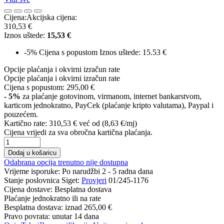
Cijena:
Akcijska cijena:
310,53 €
Iznos uštede:
15,53 €
-5%
Cijena s popustom
Iznos uštede: 15.53 €
Opcije plaćanja i okvirni izračun rate
Opcije plaćanja i okvirni izračun rate
Cijena s popustom:
295,00 €
- 5%
za plaćanje gotovinom, virmanom, internet bankarstvom,
karticom jednokratno, PayCek (plaćanje kripto valutama), Paypal i
pouzećem.
Kartično rate:
310,53 €
već od (8,63 €/mj)
Cijena vrijedi za sva obročna kartična plaćanja.
Dodaj u košaricu
Odabrana opcija trenutno nije dostupna
Vrijeme isporuke:
Po narudžbi 2 - 5 radna dana
Stanje poslovnica Siget:
Provjeri
01/245-1176
Cijena dostave:
Besplatna dostava
Plaćanje jednokratno ili na rate
Besplatna dostava: iznad
265,00 €
Pravo povrata: unutar 14 dana