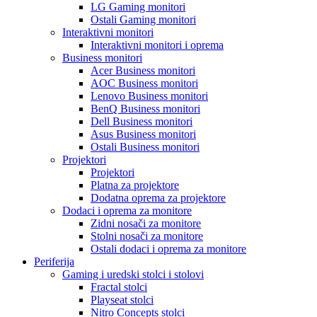
LG Gaming monitori
Ostali Gaming monitori
Interaktivni monitori
Interaktivni monitori i oprema
Business monitori
Acer Business monitori
AOC Business monitori
Lenovo Business monitori
BenQ Business monitori
Dell Business monitori
Asus Business monitori
Ostali Business monitori
Projektori
Projektori
Platna za projektore
Dodatna oprema za projektore
Dodaci i oprema za monitore
Zidni nosači za monitore
Stolni nosači za monitore
Ostali dodaci i oprema za monitore
Periferija
Gaming i uredski stolci i stolovi
Fractal stolci
Playseat stolci
Nitro Concepts stolci