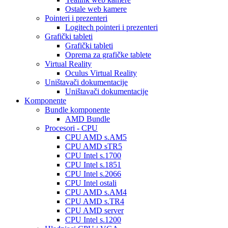
Ostale web kamere
Pointeri i prezenteri
Logitech pointeri i prezenteri
Grafički tableti
Grafički tableti
Oprema za grafičke tablete
Virtual Reality
Oculus Virtual Reality
Uništavači dokumentacije
Uništavači dokumentacije
Komponente
Bundle komponente
AMD Bundle
Procesori - CPU
CPU AMD s.AM5
CPU AMD sTR5
CPU Intel s.1700
CPU Intel s.1851
CPU Intel s.2066
CPU Intel ostali
CPU AMD s.AM4
CPU AMD s.TR4
CPU AMD server
CPU Intel s.1200