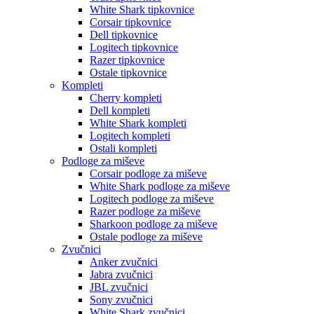
White Shark tipkovnice
Corsair tipkovnice
Dell tipkovnice
Logitech tipkovnice
Razer tipkovnice
Ostale tipkovnice
Kompleti
Cherry kompleti
Dell kompleti
White Shark kompleti
Logitech kompleti
Ostali kompleti
Podloge za miševe
Corsair podloge za miševe
White Shark podloge za miševe
Logitech podloge za miševe
Razer podloge za miševe
Sharkoon podloge za miševe
Ostale podloge za miševe
Zvučnici
Anker zvučnici
Jabra zvučnici
JBL zvučnici
Sony zvučnici
White Shark zvučnici