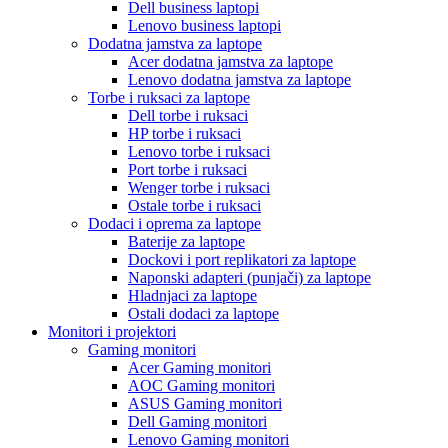
Dell business laptopi
Lenovo business laptopi
Dodatna jamstva za laptope
Acer dodatna jamstva za laptope
Lenovo dodatna jamstva za laptope
Torbe i ruksaci za laptope
Dell torbe i ruksaci
HP torbe i ruksaci
Lenovo torbe i ruksaci
Port torbe i ruksaci
Wenger torbe i ruksaci
Ostale torbe i ruksaci
Dodaci i oprema za laptope
Baterije za laptope
Dockovi i port replikatori za laptope
Naponski adapteri (punjači) za laptope
Hladnjaci za laptope
Ostali dodaci za laptope
Monitori i projektori
Gaming monitori
Acer Gaming monitori
AOC Gaming monitori
ASUS Gaming monitori
Dell Gaming monitori
Lenovo Gaming monitori