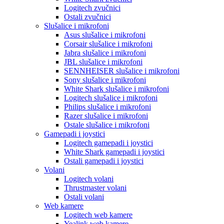
Logitech zvučnici
Ostali zvučnici
Slušalice i mikrofoni
Asus slušalice i mikrofoni
Corsair slušalice i mikrofoni
Jabra slušalice i mikrofoni
JBL slušalice i mikrofoni
SENNHEISER slušalice i mikrofoni
Sony slušalice i mikrofoni
White Shark slušalice i mikrofoni
Logitech slušalice i mikrofoni
Philips slušalice i mikrofoni
Razer slušalice i mikrofoni
Ostale slušalice i mikrofoni
Gamepadi i joystici
Logitech gamepadi i joystici
White Shark gamepadi i joystici
Ostali gamepadi i joystici
Volani
Logitech volani
Thrustmaster volani
Ostali volani
Web kamere
Logitech web kamere
Yealink web kamere