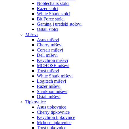
Noblechairs stolci
Razer stolci
White Shark stolci
Bit Force stolci
Gaming i uredski stolovi
Ostali stolci
Miševi
Asus miševi
Cherry miševi
Corsair miševi
Dell miševi
Keychron miševi
MCHOSE miševi
Trust miševi
White Shark miševi
Logitech miševi
Razer miševi
Sharkoon miševi
Ostali miševi
Tipkovnice
Asus tipkovnice
Cherry tipkovnice
Keychron tipkovnice
Mchose tipkovnice
Trust tipkovnice