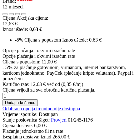
Brand:
12 mjeseci
Cijena:
Akcijska cijena:
12,63 €
Iznos uštede:
0,63 €
-5%
Cijena s popustom
Iznos uštede: 0.63 €
Opcije plaćanja i okvirni izračun rate
Opcije plaćanja i okvirni izračun rate
Cijena s popustom:
12,00 €
- 5%
za plaćanje gotovinom, virmanom, internet bankarstvom,
karticom jednokratno, PayCek (plaćanje kripto valutama), Paypal i
pouzećem.
Kartično rate:
12,63 €
već od (0,35 €/mj)
Cijena vrijedi za sva obročna kartična plaćanja.
Dodaj u košaricu
Odabrana opcija trenutno nije dostupna
Vrijeme isporuke:
Dostupan
Stanje poslovnica Siget:
Provjeri
01/245-1176
Cijena dostave:
6,00 €
Plaćanje jednokratno ili na rate
Besplatna dostava: iznad
265,00 €