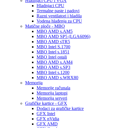
Hladnjaci CPU i VGA
Hladnjaci CPU
Termalne paste i padovi
Razni ventilatori i hladila
Vodena hlađenja za CPU
Matične ploče - MBO
MBO AMD s.AM5
MBO AMD SP5 (LGA6096)
MBO AMD sTR5
MBO Intel S.1700
MBO Intel s.1851
MBO Intel ostali
MBO AMD s.AM4
MBO AMD s.SP3
MBO Intel s.1200
MBO AMD s.WRX80
Memorija
Memorije računala
Memorija laptopi
Memorija serveri
Grafičke kartice - GFX
Dodaci za grafičke kartice
GFX Intel
GFX nVidia
GFX AMD