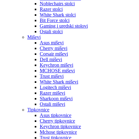
Noblechairs stolci
Razer stolci
White Shark stolci
Bit Force stolci
Gaming i uredski stolovi
Ostali stolci
Miševi
Asus miševi
Cherry miševi
Corsair miševi
Dell miševi
Keychron miševi
MCHOSE miševi
Trust miševi
White Shark miševi
Logitech miševi
Razer miševi
Sharkoon miševi
Ostali miševi
Tipkovnice
Asus tipkovnice
Cherry tipkovnice
Keychron tipkovnice
Mchose tipkovnice
Trust tipkovnice