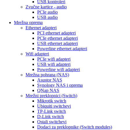
USB kontroleri
Zvučne kartice - audio
PCIe audio
USB audio
Mrežna oprema
Ethernet adapteri
PCI ethernet adapteri
PCIe ethernet adapteri
USB ethernet adapteri
Powerline ethernet adapteri
Wifi adapteri
PCIe wifi adapteri
USB wifi adapteri
Powerline wifi adapteri
Mrežna pohrana (NAS)
Asustor NAS
Synology NAS i oprema
QNap NAS
Mrežni preklopnici (Switch)
Mikrotik switch
Ubiquiti switchevi
TP-Link switch
D-Link switch
Ostali switchevi
Dodaci za preklopnike (Switch modules)