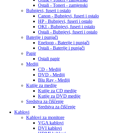
Ostali - Toneri - zamjenski
Bubnjevi, fuseri i ostalo
Canon - Bubnjevi, fuseri i ostalo
HP - Bubnjevi, fuseri i ostalo
OKI - Bubnjevi, fuseri i ostalo
Ostali - Bubnjevi, fuseri i ostalo
Baterije i punjači
Eneloop - Baterije i punjači
Ostali - Baterije i punjači
Papir
Ostali papir
Mediji
CD - Mediji
DVD - Mediji
Blu Ray - Mediji
Kutije za medije
Kutije za CD medije
Kutije za DVD medije
Sredstva za čišćenje
Sredstva za čišćenje
Kablovi
Kablovi za monitore
VGA kablovi
DVI kablovi