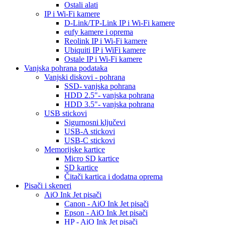
Ostali alati
IP i Wi-Fi kamere
D-Link/TP-Link IP i Wi-Fi kamere
eufy kamere i oprema
Reolink IP i Wi-Fi kamere
Ubiquiti IP i WiFi kamere
Ostale IP i Wi-Fi kamere
Vanjska pohrana podataka
Vanjski diskovi - pohrana
SSD- vanjska pohrana
HDD 2.5"- vanjska pohrana
HDD 3.5"- vanjska pohrana
USB stickovi
Sigurnosni ključevi
USB-A stickovi
USB-C stickovi
Memorijske kartice
Micro SD kartice
SD kartice
Čitači kartica i dodatna oprema
Pisači i skeneri
AiO Ink Jet pisači
Canon - AiO Ink Jet pisači
Epson - AiO Ink Jet pisači
HP - AiO Ink Jet pisači