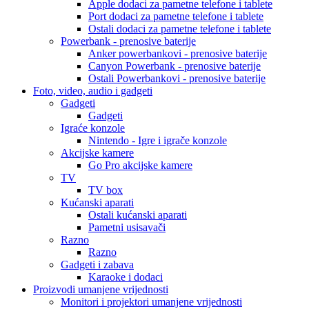
Apple dodaci za pametne telefone i tablete
Port dodaci za pametne telefone i tablete
Ostali dodaci za pametne telefone i tablete
Powerbank - prenosive baterije
Anker powerbankovi - prenosive baterije
Canyon Powerbank - prenosive baterije
Ostali Powerbankovi - prenosive baterije
Foto, video, audio i gadgeti
Gadgeti
Gadgeti
Igraće konzole
Nintendo - Igre i igrače konzole
Akcijske kamere
Go Pro akcijske kamere
TV
TV box
Kućanski aparati
Ostali kućanski aparati
Pametni usisavači
Razno
Razno
Gadgeti i zabava
Karaoke i dodaci
Proizvodi umanjene vrijednosti
Monitori i projektori umanjene vrijednosti