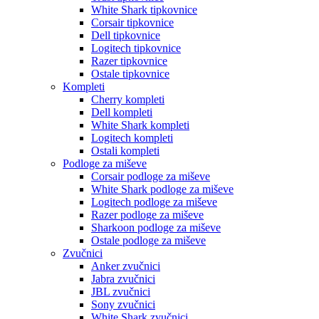
White Shark tipkovnice
Corsair tipkovnice
Dell tipkovnice
Logitech tipkovnice
Razer tipkovnice
Ostale tipkovnice
Kompleti
Cherry kompleti
Dell kompleti
White Shark kompleti
Logitech kompleti
Ostali kompleti
Podloge za miševe
Corsair podloge za miševe
White Shark podloge za miševe
Logitech podloge za miševe
Razer podloge za miševe
Sharkoon podloge za miševe
Ostale podloge za miševe
Zvučnici
Anker zvučnici
Jabra zvučnici
JBL zvučnici
Sony zvučnici
White Shark zvučnici