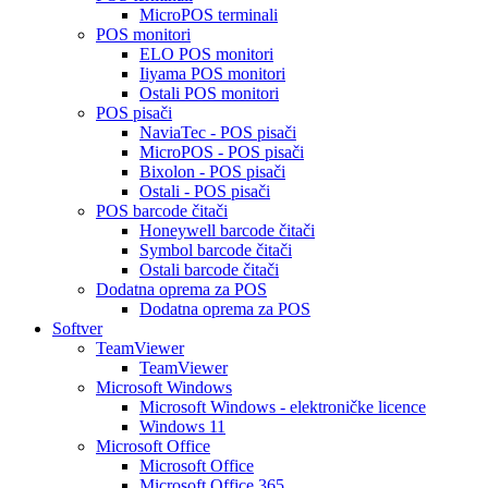
MicroPOS terminali
POS monitori
ELO POS monitori
Iiyama POS monitori
Ostali POS monitori
POS pisači
NaviaTec - POS pisači
MicroPOS - POS pisači
Bixolon - POS pisači
Ostali - POS pisači
POS barcode čitači
Honeywell barcode čitači
Symbol barcode čitači
Ostali barcode čitači
Dodatna oprema za POS
Dodatna oprema za POS
Softver
TeamViewer
TeamViewer
Microsoft Windows
Microsoft Windows - elektroničke licence
Windows 11
Microsoft Office
Microsoft Office
Microsoft Office 365