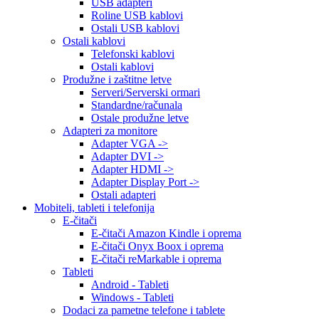
USB adapteri
Roline USB kablovi
Ostali USB kablovi
Ostali kablovi
Telefonski kablovi
Ostali kablovi
Produžne i zaštitne letve
Serveri/Serverski ormari
Standardne/računala
Ostale produžne letve
Adapteri za monitore
Adapter VGA ->
Adapter DVI ->
Adapter HDMI ->
Adapter Display Port ->
Ostali adapteri
Mobiteli, tableti i telefonija
E-čitači
E-čitači Amazon Kindle i oprema
E-čitači Onyx Boox i oprema
E-čitači reMarkable i oprema
Tableti
Android - Tableti
Windows - Tableti
Dodaci za pametne telefone i tablete