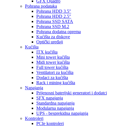
GFX Quadro
Pohrana podataka
Pohrana HDD 3.5"
Pohrana HDD 2.5"
Pohrana SSD SATA
Pohrana SSD M.2
Pohrana dodatna oprema
Kućišta za diskove
Optički uređaji
Kućišta
ITX kućišta
Mini tower kućišta
Midi tower kućišta
Full tower kućišta
Ventilatori za kućišta
Dodaci za kućišta
Rack i mining kućišta
Napajanja
Prijenosni baterijski generatori i dodatci
SFX napajanja
Standardna napajanja
Modularna napajanja
UPS - besprekidna napajanja
Kontroleri
PCIe kontroleri