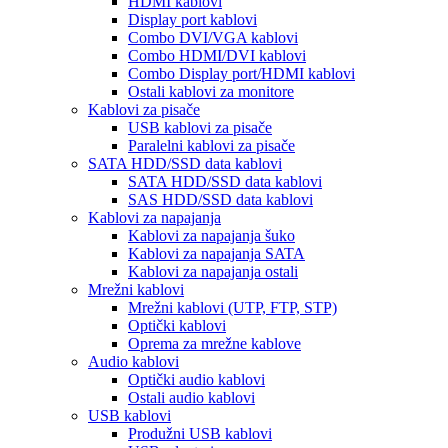
HDMI kablovi
Display port kablovi
Combo DVI/VGA kablovi
Combo HDMI/DVI kablovi
Combo Display port/HDMI kablovi
Ostali kablovi za monitore
Kablovi za pisače
USB kablovi za pisače
Paralelni kablovi za pisače
SATA HDD/SSD data kablovi
SATA HDD/SSD data kablovi
SAS HDD/SSD data kablovi
Kablovi za napajanja
Kablovi za napajanja šuko
Kablovi za napajanja SATA
Kablovi za napajanja ostali
Mrežni kablovi
Mrežni kablovi (UTP, FTP, STP)
Optički kablovi
Oprema za mrežne kablove
Audio kablovi
Optički audio kablovi
Ostali audio kablovi
USB kablovi
Produžni USB kablovi