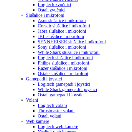
Logitech zvučnici
Ostali zvučnici
Slušalice i mikrofoni
Asus slušalice i mikrofoni
Corsair slušalice i mikrofoni
Jabra slušalice i mikrofoni
JBL slušalice i mikrofoni
SENNHEISER slušalice i mikrofoni
Sony slušalice i mikrofoni
White Shark slušalice i mikrofoni
Logitech slušalice i mikrofoni
Philips slušalice i mikrofoni
Razer slušalice i mikrofoni
Ostale slušalice i mikrofoni
Gamepadi i joystici
Logitech gamepadi i joystici
White Shark gamepadi i joystici
Ostali gamepadi i joystici
Volani
Logitech volani
Thrustmaster volani
Ostali volani
Web kamere
Logitech web kamere
Yealink web kamere