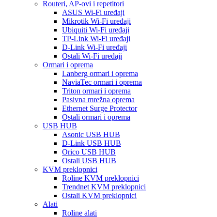
Routeri, AP-ovi i repetitori
ASUS Wi-Fi uređaji
Mikrotik Wi-Fi uređaji
Ubiquiti Wi-Fi uređaji
TP-Link Wi-Fi uređaji
D-Link Wi-Fi uređaji
Ostali Wi-Fi uređaji
Ormari i oprema
Lanberg ormari i oprema
NaviaTec ormari i oprema
Triton ormari i oprema
Pasivna mrežna oprema
Ethernet Surge Protector
Ostali ormari i oprema
USB HUB
Asonic USB HUB
D-Link USB HUB
Orico USB HUB
Ostali USB HUB
KVM preklopnici
Roline KVM preklopnici
Trendnet KVM preklopnici
Ostali KVM preklopnici
Alati
Roline alati