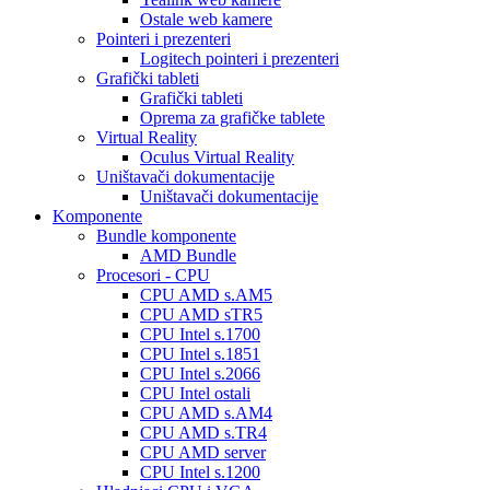
Ostale web kamere
Pointeri i prezenteri
Logitech pointeri i prezenteri
Grafički tableti
Grafički tableti
Oprema za grafičke tablete
Virtual Reality
Oculus Virtual Reality
Uništavači dokumentacije
Uništavači dokumentacije
Komponente
Bundle komponente
AMD Bundle
Procesori - CPU
CPU AMD s.AM5
CPU AMD sTR5
CPU Intel s.1700
CPU Intel s.1851
CPU Intel s.2066
CPU Intel ostali
CPU AMD s.AM4
CPU AMD s.TR4
CPU AMD server
CPU Intel s.1200