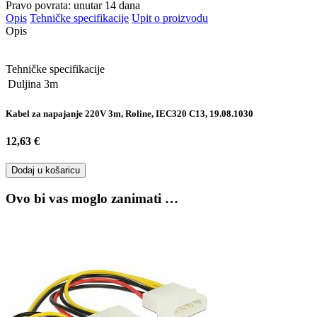
Pravo povrata: unutar 14 dana
Opis
Tehničke specifikacije
Upit o proizvodu
Opis
Tehničke specifikacije
Duljina
3m
Kabel za napajanje 220V 3m, Roline, IEC320 C13, 19.08.1030
12,63 €
Dodaj u košaricu
Ovo bi vas moglo zanimati …