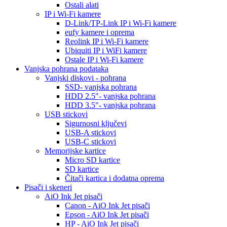
Ostali alati
IP i Wi-Fi kamere
D-Link/TP-Link IP i Wi-Fi kamere
eufy kamere i oprema
Reolink IP i Wi-Fi kamere
Ubiquiti IP i WiFi kamere
Ostale IP i Wi-Fi kamere
Vanjska pohrana podataka
Vanjski diskovi - pohrana
SSD- vanjska pohrana
HDD 2.5"- vanjska pohrana
HDD 3.5"- vanjska pohrana
USB stickovi
Sigurnosni ključevi
USB-A stickovi
USB-C stickovi
Memorijske kartice
Micro SD kartice
SD kartice
Čitači kartica i dodatna oprema
Pisači i skeneri
AiO Ink Jet pisači
Canon - AiO Ink Jet pisači
Epson - AiO Ink Jet pisači
HP - AiO Ink Jet pisači