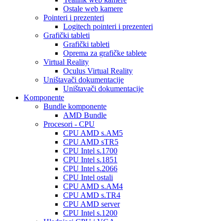
Ostale web kamere
Pointeri i prezenteri
Logitech pointeri i prezenteri
Grafički tableti
Grafički tableti
Oprema za grafičke tablete
Virtual Reality
Oculus Virtual Reality
Uništavači dokumentacije
Uništavači dokumentacije
Komponente
Bundle komponente
AMD Bundle
Procesori - CPU
CPU AMD s.AM5
CPU AMD sTR5
CPU Intel s.1700
CPU Intel s.1851
CPU Intel s.2066
CPU Intel ostali
CPU AMD s.AM4
CPU AMD s.TR4
CPU AMD server
CPU Intel s.1200