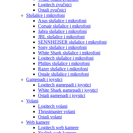
Logitech zvučnici
Ostali zvučnici
Slušalice i mikrofoni
Asus slušalice i mikrofoni
Corsair slušalice i mikrofoni
Jabra slušalice i mikrofoni
JBL slušalice i mikrofoni
SENNHEISER slušalice i mikrofoni
Sony slušalice i mikrofoni
White Shark slušalice i mikrofoni
Logitech slušalice i mikrofoni
Philips slušalice i mikrofoni
Razer slušalice i mikrofoni
Ostale slušalice i mikrofoni
Gamepadi i joystici
Logitech gamepadi i joystici
White Shark gamepadi i joystici
Ostali gamepadi i joystici
Volani
Logitech volani
Thrustmaster volani
Ostali volani
Web kamere
Logitech web kamere
Yealink web kamere