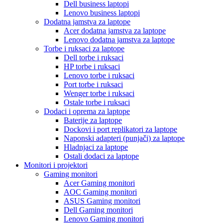
Dell business laptopi
Lenovo business laptopi
Dodatna jamstva za laptope
Acer dodatna jamstva za laptope
Lenovo dodatna jamstva za laptope
Torbe i ruksaci za laptope
Dell torbe i ruksaci
HP torbe i ruksaci
Lenovo torbe i ruksaci
Port torbe i ruksaci
Wenger torbe i ruksaci
Ostale torbe i ruksaci
Dodaci i oprema za laptope
Baterije za laptope
Dockovi i port replikatori za laptope
Naponski adapteri (punjači) za laptope
Hladnjaci za laptope
Ostali dodaci za laptope
Monitori i projektori
Gaming monitori
Acer Gaming monitori
AOC Gaming monitori
ASUS Gaming monitori
Dell Gaming monitori
Lenovo Gaming monitori