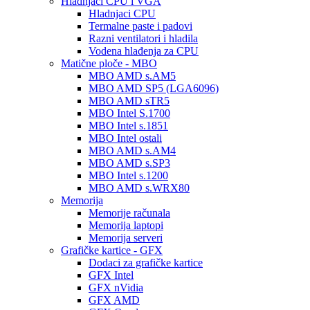
Hladnjaci CPU i VGA
Hladnjaci CPU
Termalne paste i padovi
Razni ventilatori i hladila
Vodena hlađenja za CPU
Matične ploče - MBO
MBO AMD s.AM5
MBO AMD SP5 (LGA6096)
MBO AMD sTR5
MBO Intel S.1700
MBO Intel s.1851
MBO Intel ostali
MBO AMD s.AM4
MBO AMD s.SP3
MBO Intel s.1200
MBO AMD s.WRX80
Memorija
Memorije računala
Memorija laptopi
Memorija serveri
Grafičke kartice - GFX
Dodaci za grafičke kartice
GFX Intel
GFX nVidia
GFX AMD