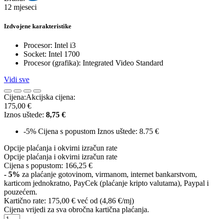
12 mjeseci
Izdvojene karakteristike
Procesor: Intel i3
Socket: Intel 1700
Procesor (grafika): Integrated Video Standard
Vidi sve
Cijena:
Akcijska cijena:
175,00 €
Iznos uštede:
8,75 €
-5%
Cijena s popustom
Iznos uštede: 8.75 €
Opcije plaćanja i okvirni izračun rate
Opcije plaćanja i okvirni izračun rate
Cijena s popustom:
166,25 €
- 5%
za plaćanje gotovinom, virmanom, internet bankarstvom,
karticom jednokratno, PayCek (plaćanje kripto valutama), Paypal i
pouzećem.
Kartično rate:
175,00 €
već od (4,86 €/mj)
Cijena vrijedi za sva obročna kartična plaćanja.