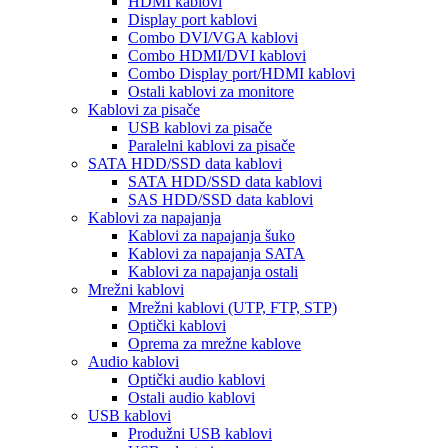
HDMI kablovi
Display port kablovi
Combo DVI/VGA kablovi
Combo HDMI/DVI kablovi
Combo Display port/HDMI kablovi
Ostali kablovi za monitore
Kablovi za pisače
USB kablovi za pisače
Paralelni kablovi za pisače
SATA HDD/SSD data kablovi
SATA HDD/SSD data kablovi
SAS HDD/SSD data kablovi
Kablovi za napajanja
Kablovi za napajanja šuko
Kablovi za napajanja SATA
Kablovi za napajanja ostali
Mrežni kablovi
Mrežni kablovi (UTP, FTP, STP)
Optički kablovi
Oprema za mrežne kablove
Audio kablovi
Optički audio kablovi
Ostali audio kablovi
USB kablovi
Produžni USB kablovi