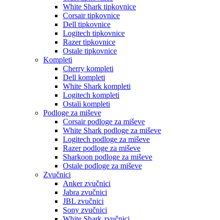
White Shark tipkovnice
Corsair tipkovnice
Dell tipkovnice
Logitech tipkovnice
Razer tipkovnice
Ostale tipkovnice
Kompleti
Cherry kompleti
Dell kompleti
White Shark kompleti
Logitech kompleti
Ostali kompleti
Podloge za miševe
Corsair podloge za miševe
White Shark podloge za miševe
Logitech podloge za miševe
Razer podloge za miševe
Sharkoon podloge za miševe
Ostale podloge za miševe
Zvučnici
Anker zvučnici
Jabra zvučnici
JBL zvučnici
Sony zvučnici
White Shark zvučnici