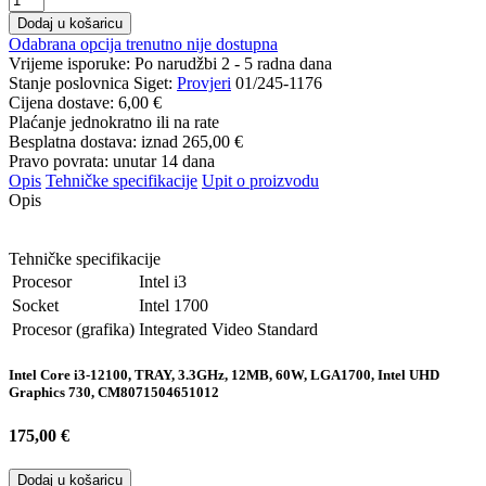
Dodaj u košaricu
Odabrana opcija trenutno nije dostupna
Vrijeme isporuke:
Po narudžbi 2 - 5 radna dana
Stanje poslovnica Siget:
Provjeri
01/245-1176
Cijena dostave:
6,00 €
Plaćanje jednokratno ili na rate
Besplatna dostava: iznad
265,00 €
Pravo povrata: unutar 14 dana
Opis
Tehničke specifikacije
Upit o proizvodu
Opis
Tehničke specifikacije
Procesor
Intel i3
Socket
Intel 1700
Procesor (grafika)
Integrated Video Standard
Intel Core i3-12100, TRAY, 3.3GHz, 12MB, 60W, LGA1700, Intel UHD
Graphics 730, CM8071504651012
175,00 €
Dodaj u košaricu