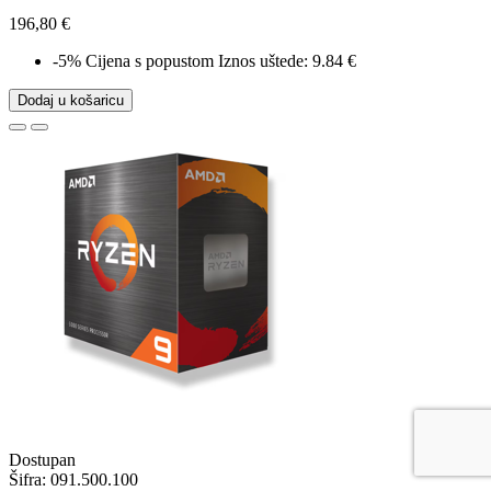
196,80 €
-5%
Cijena s popustom
Iznos uštede: 9.84 €
Dodaj u košaricu
Dostupan
Šifra:
091.500.100