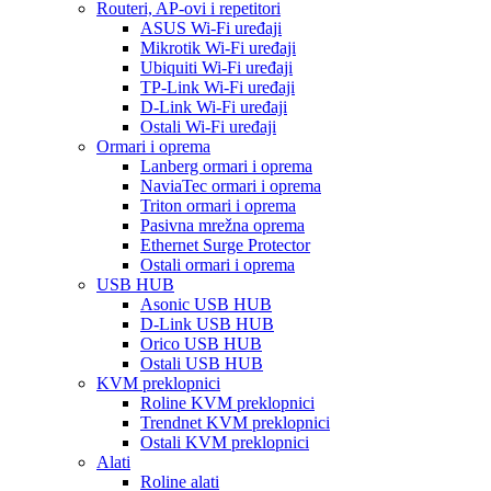
Routeri, AP-ovi i repetitori
ASUS Wi-Fi uređaji
Mikrotik Wi-Fi uređaji
Ubiquiti Wi-Fi uređaji
TP-Link Wi-Fi uređaji
D-Link Wi-Fi uređaji
Ostali Wi-Fi uređaji
Ormari i oprema
Lanberg ormari i oprema
NaviaTec ormari i oprema
Triton ormari i oprema
Pasivna mrežna oprema
Ethernet Surge Protector
Ostali ormari i oprema
USB HUB
Asonic USB HUB
D-Link USB HUB
Orico USB HUB
Ostali USB HUB
KVM preklopnici
Roline KVM preklopnici
Trendnet KVM preklopnici
Ostali KVM preklopnici
Alati
Roline alati