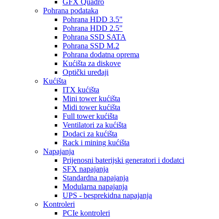
GFX Quadro
Pohrana podataka
Pohrana HDD 3.5"
Pohrana HDD 2.5"
Pohrana SSD SATA
Pohrana SSD M.2
Pohrana dodatna oprema
Kućišta za diskove
Optički uređaji
Kućišta
ITX kućišta
Mini tower kućišta
Midi tower kućišta
Full tower kućišta
Ventilatori za kućišta
Dodaci za kućišta
Rack i mining kućišta
Napajanja
Prijenosni baterijski generatori i dodatci
SFX napajanja
Standardna napajanja
Modularna napajanja
UPS - besprekidna napajanja
Kontroleri
PCIe kontroleri