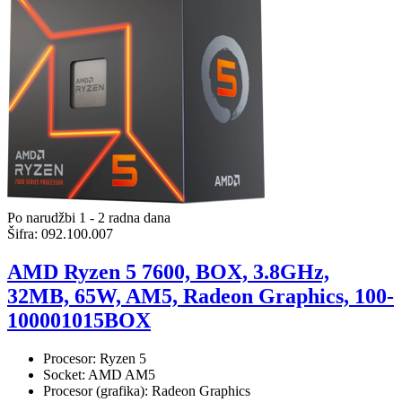
Po narudžbi 1 - 2 radna dana
Šifra:
092.100.007
AMD Ryzen 5 7600, BOX, 3.8GHz,
32MB, 65W, AM5, Radeon Graphics, 100-
100001015BOX
Procesor: Ryzen 5
Socket: AMD AM5
Procesor (grafika): Radeon Graphics