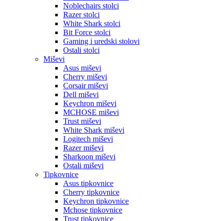
Noblechairs stolci
Razer stolci
White Shark stolci
Bit Force stolci
Gaming i uredski stolovi
Ostali stolci
Miševi
Asus miševi
Cherry miševi
Corsair miševi
Dell miševi
Keychron miševi
MCHOSE miševi
Trust miševi
White Shark miševi
Logitech miševi
Razer miševi
Sharkoon miševi
Ostali miševi
Tipkovnice
Asus tipkovnice
Cherry tipkovnice
Keychron tipkovnice
Mchose tipkovnice
Trust tipkovnice