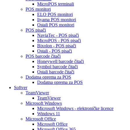
MicroPOS terminali
POS monitori
ELO POS monitori
Iiyama POS monitori
Ostali POS monitori
POS pisači
NaviaTec - POS pisači
MicroPOS - POS pisači
Bixolon - POS pisači
Ostali - POS pisači
POS barcode čitači
Honeywell barcode čitači
Symbol barcode čitači
Ostali barcode čitači
Dodatna oprema za POS
Dodatna oprema za POS
Softver
TeamViewer
TeamViewer
Microsoft Windows
Microsoft Windows - elektroničke licence
Windows 11
Microsoft Office
Microsoft Office
Microsoft Office 365