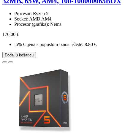
32MB, 65W, AM4, 100-100000065BOX
Procesor: Ryzen 5
Socket: AMD AM4
Procesor (grafika): Nema
176,00 €
-5%
Cijena s popustom
Iznos uštede: 8.80 €
Dodaj u košaricu