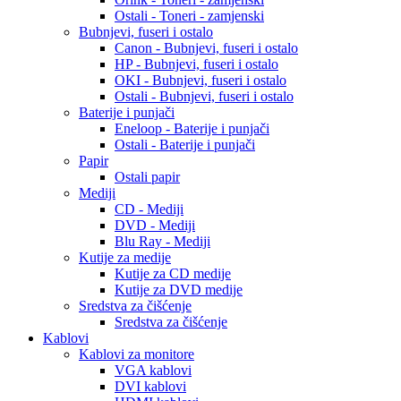
Ostali - Toneri - zamjenski
Bubnjevi, fuseri i ostalo
Canon - Bubnjevi, fuseri i ostalo
HP - Bubnjevi, fuseri i ostalo
OKI - Bubnjevi, fuseri i ostalo
Ostali - Bubnjevi, fuseri i ostalo
Baterije i punjači
Eneloop - Baterije i punjači
Ostali - Baterije i punjači
Papir
Ostali papir
Mediji
CD - Mediji
DVD - Mediji
Blu Ray - Mediji
Kutije za medije
Kutije za CD medije
Kutije za DVD medije
Sredstva za čišćenje
Sredstva za čišćenje
Kablovi
Kablovi za monitore
VGA kablovi
DVI kablovi