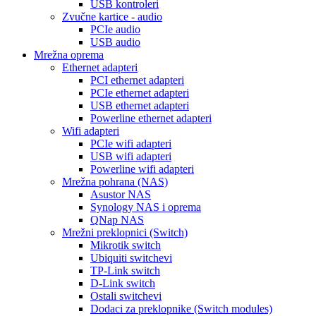
USB kontroleri
Zvučne kartice - audio
PCIe audio
USB audio
Mrežna oprema
Ethernet adapteri
PCI ethernet adapteri
PCIe ethernet adapteri
USB ethernet adapteri
Powerline ethernet adapteri
Wifi adapteri
PCIe wifi adapteri
USB wifi adapteri
Powerline wifi adapteri
Mrežna pohrana (NAS)
Asustor NAS
Synology NAS i oprema
QNap NAS
Mrežni preklopnici (Switch)
Mikrotik switch
Ubiquiti switchevi
TP-Link switch
D-Link switch
Ostali switchevi
Dodaci za preklopnike (Switch modules)