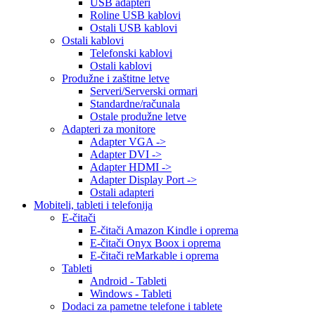
USB adapteri
Roline USB kablovi
Ostali USB kablovi
Ostali kablovi
Telefonski kablovi
Ostali kablovi
Produžne i zaštitne letve
Serveri/Serverski ormari
Standardne/računala
Ostale produžne letve
Adapteri za monitore
Adapter VGA ->
Adapter DVI ->
Adapter HDMI ->
Adapter Display Port ->
Ostali adapteri
Mobiteli, tableti i telefonija
E-čitači
E-čitači Amazon Kindle i oprema
E-čitači Onyx Boox i oprema
E-čitači reMarkable i oprema
Tableti
Android - Tableti
Windows - Tableti
Dodaci za pametne telefone i tablete