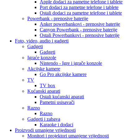
Apple dodaci za pametne telefone i tablete
Port dodaci za pametne telefone i tablete
Ostali dodaci za pametne telefone i tablete
Powerbank - prenosive baterije
Anker powerbankovi - prenosive baterije
Canyon Powerbank - prenosive baterije
Ostali Powerbankovi - prenosive baterije
Foto, video, audio i gadgeti
Gadgeti
Gadgeti
Igraće konzole
Nintendo - Igre i igrače konzole
Akcijske kamere
Go Pro akcijske kamere
TV
TV box
Kućanski aparati
Ostali kućanski aparati
Pametni usisavači
Razno
Razno
Gadgeti i zabava
Karaoke i dodaci
Proizvodi umanjene vrijednosti
Monitori i projektori umanjene vrijednosti