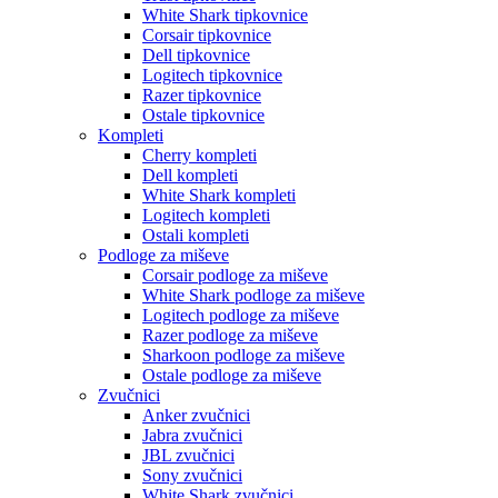
White Shark tipkovnice
Corsair tipkovnice
Dell tipkovnice
Logitech tipkovnice
Razer tipkovnice
Ostale tipkovnice
Kompleti
Cherry kompleti
Dell kompleti
White Shark kompleti
Logitech kompleti
Ostali kompleti
Podloge za miševe
Corsair podloge za miševe
White Shark podloge za miševe
Logitech podloge za miševe
Razer podloge za miševe
Sharkoon podloge za miševe
Ostale podloge za miševe
Zvučnici
Anker zvučnici
Jabra zvučnici
JBL zvučnici
Sony zvučnici
White Shark zvučnici