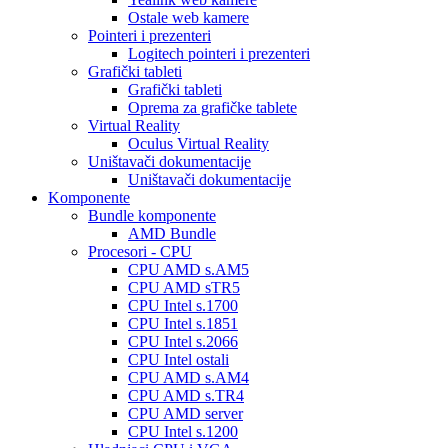
Ostale web kamere
Pointeri i prezenteri
Logitech pointeri i prezenteri
Grafički tableti
Grafički tableti
Oprema za grafičke tablete
Virtual Reality
Oculus Virtual Reality
Uništavači dokumentacije
Uništavači dokumentacije
Komponente
Bundle komponente
AMD Bundle
Procesori - CPU
CPU AMD s.AM5
CPU AMD sTR5
CPU Intel s.1700
CPU Intel s.1851
CPU Intel s.2066
CPU Intel ostali
CPU AMD s.AM4
CPU AMD s.TR4
CPU AMD server
CPU Intel s.1200