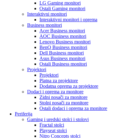
LG Gaming monitori
Ostali Gaming monitori
Interaktivni monitori
Interaktivni monitori i oprema
Business monitori
Acer Business monitori
AOC Business monitori
Lenovo Business monitori
BenQ Business monitori
Dell Business monitori
Asus Business monitori
Ostali Business monitori
Projektori
Projektori
Platna za projektore
Dodatna oprema za projektore
Dodaci i oprema za monitore
Zidni nosači za monitore
Stolni nosači za monitore
Ostali dodaci i oprema za monitore
Periferija
Gaming i uredski stolci i stolovi
Fractal stolci
Playseat stolci
Nitro Concepts stolci