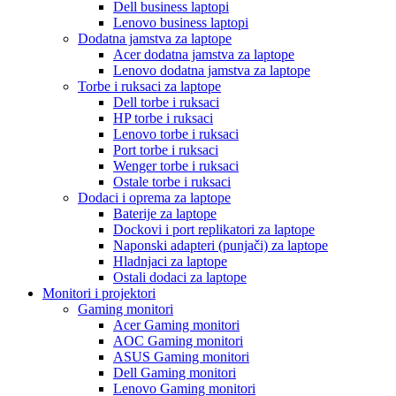
Dell business laptopi
Lenovo business laptopi
Dodatna jamstva za laptope
Acer dodatna jamstva za laptope
Lenovo dodatna jamstva za laptope
Torbe i ruksaci za laptope
Dell torbe i ruksaci
HP torbe i ruksaci
Lenovo torbe i ruksaci
Port torbe i ruksaci
Wenger torbe i ruksaci
Ostale torbe i ruksaci
Dodaci i oprema za laptope
Baterije za laptope
Dockovi i port replikatori za laptope
Naponski adapteri (punjači) za laptope
Hladnjaci za laptope
Ostali dodaci za laptope
Monitori i projektori
Gaming monitori
Acer Gaming monitori
AOC Gaming monitori
ASUS Gaming monitori
Dell Gaming monitori
Lenovo Gaming monitori