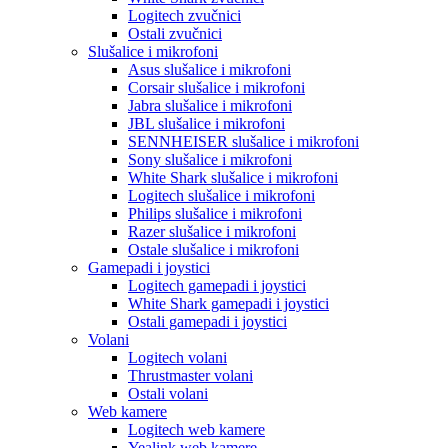
Logitech zvučnici
Ostali zvučnici
Slušalice i mikrofoni
Asus slušalice i mikrofoni
Corsair slušalice i mikrofoni
Jabra slušalice i mikrofoni
JBL slušalice i mikrofoni
SENNHEISER slušalice i mikrofoni
Sony slušalice i mikrofoni
White Shark slušalice i mikrofoni
Logitech slušalice i mikrofoni
Philips slušalice i mikrofoni
Razer slušalice i mikrofoni
Ostale slušalice i mikrofoni
Gamepadi i joystici
Logitech gamepadi i joystici
White Shark gamepadi i joystici
Ostali gamepadi i joystici
Volani
Logitech volani
Thrustmaster volani
Ostali volani
Web kamere
Logitech web kamere
Yealink web kamere