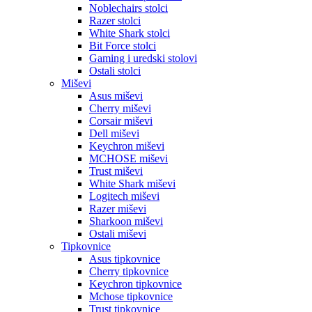
Noblechairs stolci
Razer stolci
White Shark stolci
Bit Force stolci
Gaming i uredski stolovi
Ostali stolci
Miševi
Asus miševi
Cherry miševi
Corsair miševi
Dell miševi
Keychron miševi
MCHOSE miševi
Trust miševi
White Shark miševi
Logitech miševi
Razer miševi
Sharkoon miševi
Ostali miševi
Tipkovnice
Asus tipkovnice
Cherry tipkovnice
Keychron tipkovnice
Mchose tipkovnice
Trust tipkovnice