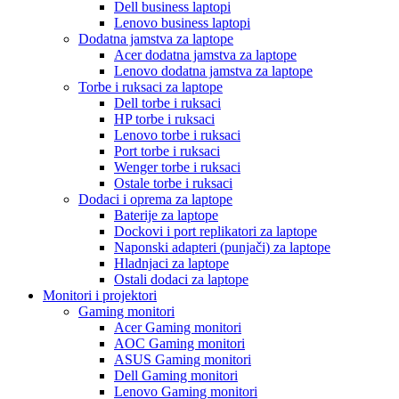
Dell business laptopi
Lenovo business laptopi
Dodatna jamstva za laptope
Acer dodatna jamstva za laptope
Lenovo dodatna jamstva za laptope
Torbe i ruksaci za laptope
Dell torbe i ruksaci
HP torbe i ruksaci
Lenovo torbe i ruksaci
Port torbe i ruksaci
Wenger torbe i ruksaci
Ostale torbe i ruksaci
Dodaci i oprema za laptope
Baterije za laptope
Dockovi i port replikatori za laptope
Naponski adapteri (punjači) za laptope
Hladnjaci za laptope
Ostali dodaci za laptope
Monitori i projektori
Gaming monitori
Acer Gaming monitori
AOC Gaming monitori
ASUS Gaming monitori
Dell Gaming monitori
Lenovo Gaming monitori