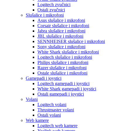
Logitech zvučnici
Ostali zvučnici
Slušalice i mikrofoni
Asus slušalice i mikrofoni
Corsair slušalice i mikrofoni
Jabra slušalice i mikrofoni
JBL slušalice i mikrofoni
SENNHEISER slušalice i mikrofoni
Sony slušalice i mikrofoni
White Shark slušalice i mikrofoni
Logitech slušalice i mikrofoni
Philips slušalice i mikrofoni
Razer slušalice i mikrofoni
Ostale slušalice i mikrofoni
Gamepadi i joystici
Logitech gamepadi i joystici
White Shark gamepadi i joystici
Ostali gamepadi i joystici
Volani
Logitech volani
Thrustmaster volani
Ostali volani
Web kamere
Logitech web kamere
Yealink web kamere