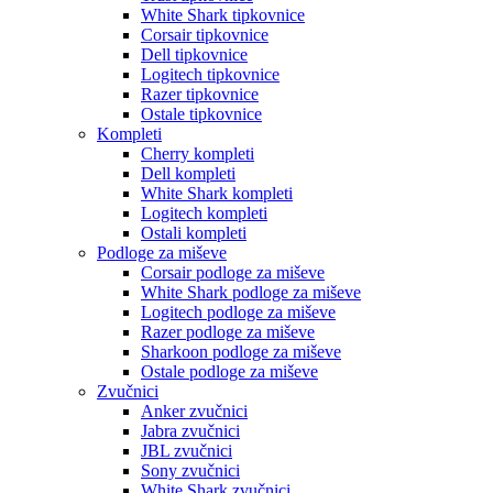
White Shark tipkovnice
Corsair tipkovnice
Dell tipkovnice
Logitech tipkovnice
Razer tipkovnice
Ostale tipkovnice
Kompleti
Cherry kompleti
Dell kompleti
White Shark kompleti
Logitech kompleti
Ostali kompleti
Podloge za miševe
Corsair podloge za miševe
White Shark podloge za miševe
Logitech podloge za miševe
Razer podloge za miševe
Sharkoon podloge za miševe
Ostale podloge za miševe
Zvučnici
Anker zvučnici
Jabra zvučnici
JBL zvučnici
Sony zvučnici
White Shark zvučnici