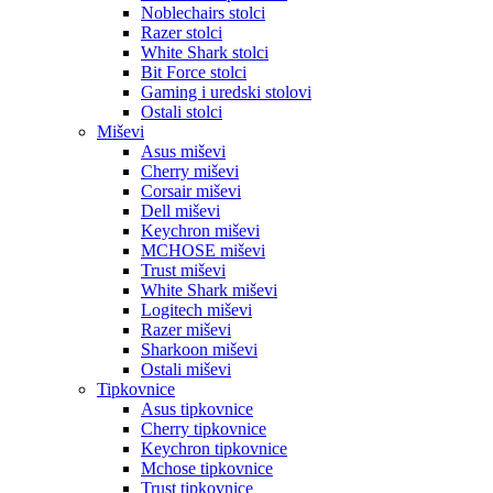
Noblechairs stolci
Razer stolci
White Shark stolci
Bit Force stolci
Gaming i uredski stolovi
Ostali stolci
Miševi
Asus miševi
Cherry miševi
Corsair miševi
Dell miševi
Keychron miševi
MCHOSE miševi
Trust miševi
White Shark miševi
Logitech miševi
Razer miševi
Sharkoon miševi
Ostali miševi
Tipkovnice
Asus tipkovnice
Cherry tipkovnice
Keychron tipkovnice
Mchose tipkovnice
Trust tipkovnice