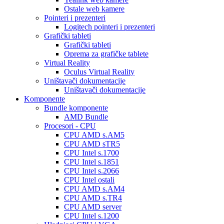
Ostale web kamere
Pointeri i prezenteri
Logitech pointeri i prezenteri
Grafički tableti
Grafički tableti
Oprema za grafičke tablete
Virtual Reality
Oculus Virtual Reality
Uništavači dokumentacije
Uništavači dokumentacije
Komponente
Bundle komponente
AMD Bundle
Procesori - CPU
CPU AMD s.AM5
CPU AMD sTR5
CPU Intel s.1700
CPU Intel s.1851
CPU Intel s.2066
CPU Intel ostali
CPU AMD s.AM4
CPU AMD s.TR4
CPU AMD server
CPU Intel s.1200