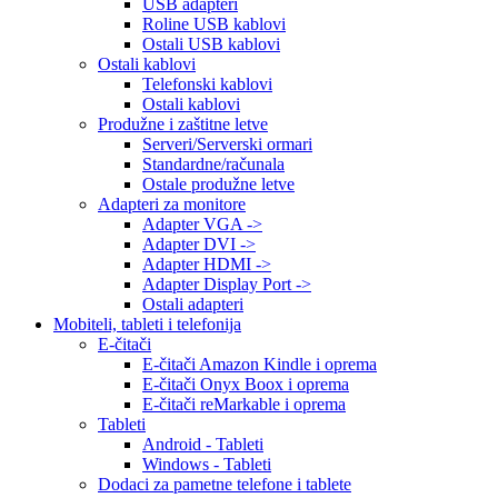
USB adapteri
Roline USB kablovi
Ostali USB kablovi
Ostali kablovi
Telefonski kablovi
Ostali kablovi
Produžne i zaštitne letve
Serveri/Serverski ormari
Standardne/računala
Ostale produžne letve
Adapteri za monitore
Adapter VGA ->
Adapter DVI ->
Adapter HDMI ->
Adapter Display Port ->
Ostali adapteri
Mobiteli, tableti i telefonija
E-čitači
E-čitači Amazon Kindle i oprema
E-čitači Onyx Boox i oprema
E-čitači reMarkable i oprema
Tableti
Android - Tableti
Windows - Tableti
Dodaci za pametne telefone i tablete