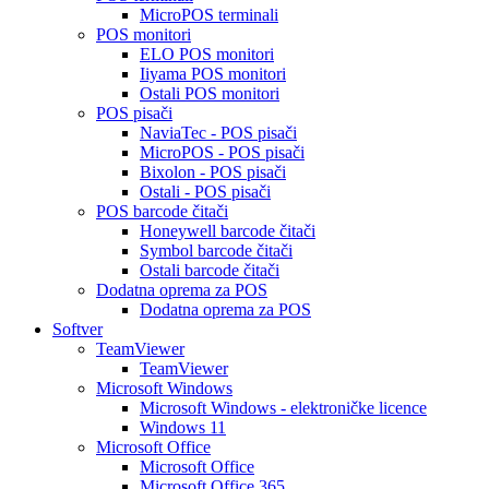
MicroPOS terminali
POS monitori
ELO POS monitori
Iiyama POS monitori
Ostali POS monitori
POS pisači
NaviaTec - POS pisači
MicroPOS - POS pisači
Bixolon - POS pisači
Ostali - POS pisači
POS barcode čitači
Honeywell barcode čitači
Symbol barcode čitači
Ostali barcode čitači
Dodatna oprema za POS
Dodatna oprema za POS
Softver
TeamViewer
TeamViewer
Microsoft Windows
Microsoft Windows - elektroničke licence
Windows 11
Microsoft Office
Microsoft Office
Microsoft Office 365