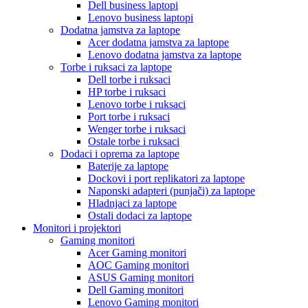
Dell business laptopi
Lenovo business laptopi
Dodatna jamstva za laptope
Acer dodatna jamstva za laptope
Lenovo dodatna jamstva za laptope
Torbe i ruksaci za laptope
Dell torbe i ruksaci
HP torbe i ruksaci
Lenovo torbe i ruksaci
Port torbe i ruksaci
Wenger torbe i ruksaci
Ostale torbe i ruksaci
Dodaci i oprema za laptope
Baterije za laptope
Dockovi i port replikatori za laptope
Naponski adapteri (punjači) za laptope
Hladnjaci za laptope
Ostali dodaci za laptope
Monitori i projektori
Gaming monitori
Acer Gaming monitori
AOC Gaming monitori
ASUS Gaming monitori
Dell Gaming monitori
Lenovo Gaming monitori