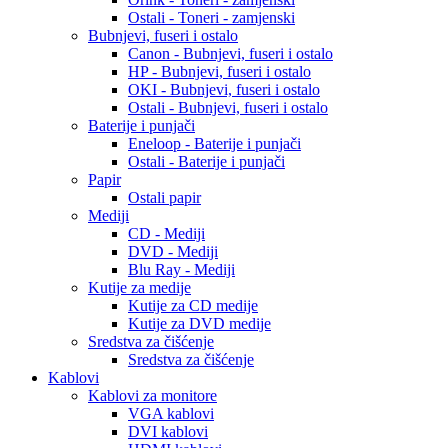
Ostali - Toneri - zamjenski
Bubnjevi, fuseri i ostalo
Canon - Bubnjevi, fuseri i ostalo
HP - Bubnjevi, fuseri i ostalo
OKI - Bubnjevi, fuseri i ostalo
Ostali - Bubnjevi, fuseri i ostalo
Baterije i punjači
Eneloop - Baterije i punjači
Ostali - Baterije i punjači
Papir
Ostali papir
Mediji
CD - Mediji
DVD - Mediji
Blu Ray - Mediji
Kutije za medije
Kutije za CD medije
Kutije za DVD medije
Sredstva za čišćenje
Sredstva za čišćenje
Kablovi
Kablovi za monitore
VGA kablovi
DVI kablovi