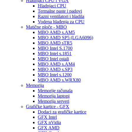
Hladnjaci CPU i VGA
Hladnjaci CPU
Termalne paste i padovi
Razni ventilatori i hladila
Vodena hlađenja za CPU
Matične ploče - MBO
MBO AMD s.AM5
MBO AMD SP5 (LGA6096)
MBO AMD sTR5
MBO Intel S.1700
MBO Intel s.1851
MBO Intel ostali
MBO AMD s.AM4
MBO AMD s.SP3
MBO Intel s.1200
MBO AMD s.WRX80
Memorija
Memorije računala
Memorija laptopi
Memorija serveri
Grafičke kartice - GFX
Dodaci za grafičke kartice
GFX Intel
GFX nVidia
GFX AMD