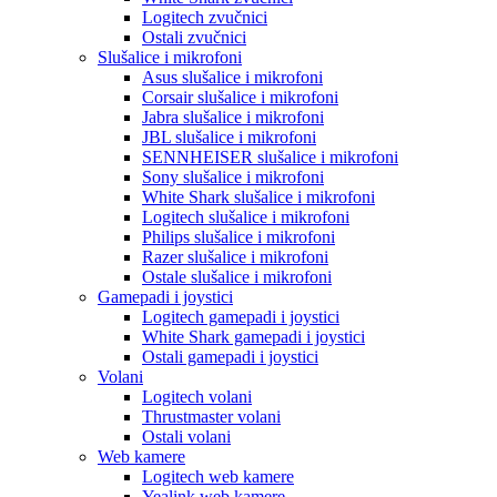
Logitech zvučnici
Ostali zvučnici
Slušalice i mikrofoni
Asus slušalice i mikrofoni
Corsair slušalice i mikrofoni
Jabra slušalice i mikrofoni
JBL slušalice i mikrofoni
SENNHEISER slušalice i mikrofoni
Sony slušalice i mikrofoni
White Shark slušalice i mikrofoni
Logitech slušalice i mikrofoni
Philips slušalice i mikrofoni
Razer slušalice i mikrofoni
Ostale slušalice i mikrofoni
Gamepadi i joystici
Logitech gamepadi i joystici
White Shark gamepadi i joystici
Ostali gamepadi i joystici
Volani
Logitech volani
Thrustmaster volani
Ostali volani
Web kamere
Logitech web kamere
Yealink web kamere