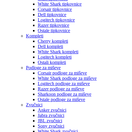
White Shark tipkovnice
Corsair tipkovnice
Dell tipkovnice
Logitech tipkovnice
Razer tipkovnice
Ostale tipkovnice
Kompleti
Cherry kompleti
Dell kompleti
White Shark kompleti
Logitech kompleti
Ostali kompleti
Podloge za miševe
Corsair podloge za miševe
White Shark podloge za miševe
Logitech podloge za miševe
Razer podloge za miševe
Sharkoon podloge za miševe
Ostale podloge za miševe
Zvučnici
Anker zvučnici
Jabra zvučnici
JBL zvučnici
Sony zvučnici
White Shark zvučnici