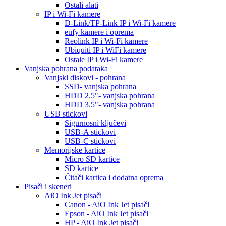
Ostali alati
IP i Wi-Fi kamere
D-Link/TP-Link IP i Wi-Fi kamere
eufy kamere i oprema
Reolink IP i Wi-Fi kamere
Ubiquiti IP i WiFi kamere
Ostale IP i Wi-Fi kamere
Vanjska pohrana podataka
Vanjski diskovi - pohrana
SSD- vanjska pohrana
HDD 2.5"- vanjska pohrana
HDD 3.5"- vanjska pohrana
USB stickovi
Sigurnosni ključevi
USB-A stickovi
USB-C stickovi
Memorijske kartice
Micro SD kartice
SD kartice
Čitači kartica i dodatna oprema
Pisači i skeneri
AiO Ink Jet pisači
Canon - AiO Ink Jet pisači
Epson - AiO Ink Jet pisači
HP - AiO Ink Jet pisači