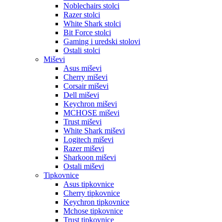
Noblechairs stolci
Razer stolci
White Shark stolci
Bit Force stolci
Gaming i uredski stolovi
Ostali stolci
Miševi
Asus miševi
Cherry miševi
Corsair miševi
Dell miševi
Keychron miševi
MCHOSE miševi
Trust miševi
White Shark miševi
Logitech miševi
Razer miševi
Sharkoon miševi
Ostali miševi
Tipkovnice
Asus tipkovnice
Cherry tipkovnice
Keychron tipkovnice
Mchose tipkovnice
Trust tipkovnice