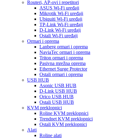
Routeri, AP-ovi i repetitori
ASUS Wi-Fi uređaji
Mikrotik Wi-Fi uređaji
Ubiquiti Wi-Fi uređaji
TP-Link Wi-Fi uređaji
D-Link Wi-Fi uređaji
Ostali Wi-Fi uređaji
Ormari i oprema
Lanberg ormari i oprema
NaviaTec ormari i oprema
Triton ormari i oprema
Pasivna mrežna oprema
Ethernet Surge Protector
Ostali ormari i oprema
USB HUB
Asonic USB HUB
D-Link USB HUB
Orico USB HUB
Ostali USB HUB
KVM preklopnici
Roline KVM preklopnici
Trendnet KVM preklopnici
Ostali KVM preklopnici
Alati
Roline alati