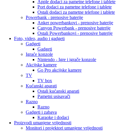
Apple dodaci za pametne telefone i tablete
Port dodaci za pametne telefone i tablete
Ostali dodaci za pametne telefone i tablete
Powerbank - prenosive baterije
Anker powerbankovi - prenosive baterije
Canyon Powerbank - prenosive baterije
Ostali Powerbankovi - prenosive baterije
Foto, video, audio i gadgeti
Gadgeti
Gadgeti
Igraće konzole
Nintendo - Igre i igrače konzole
Akcijske kamere
Go Pro akcijske kamere
TV
TV box
Kućanski aparati
Ostali kućanski aparati
Pametni usisavači
Razno
Razno
Gadgeti i zabava
Karaoke i dodaci
Proizvodi umanjene vrijednosti
Monitori i projektori umanjene vrijednosti