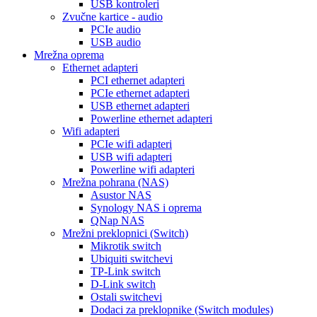
USB kontroleri
Zvučne kartice - audio
PCIe audio
USB audio
Mrežna oprema
Ethernet adapteri
PCI ethernet adapteri
PCIe ethernet adapteri
USB ethernet adapteri
Powerline ethernet adapteri
Wifi adapteri
PCIe wifi adapteri
USB wifi adapteri
Powerline wifi adapteri
Mrežna pohrana (NAS)
Asustor NAS
Synology NAS i oprema
QNap NAS
Mrežni preklopnici (Switch)
Mikrotik switch
Ubiquiti switchevi
TP-Link switch
D-Link switch
Ostali switchevi
Dodaci za preklopnike (Switch modules)