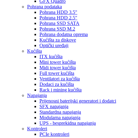
GFX Quadro
Pohrana podataka
Pohrana HDD 3.5"
Pohrana HDD 2.5"
Pohrana SSD SATA
Pohrana SSD M.2
Pohrana dodatna oprema
Kućišta za diskove
Optički uređaji
Kućišta
ITX kućišta
Mini tower kućišta
Midi tower kućišta
Full tower kućišta
Ventilatori za kućišta
Dodaci za kućišta
Rack i mining kućišta
Napajanja
Prijenosni baterijski generatori i dodatci
SFX napajanja
Standardna napajanja
Modularna napajanja
UPS - besprekidna napajanja
Kontroleri
PCIe kontroleri