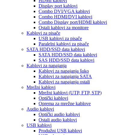
HDMI kablovi
Display port kablovi
Combo DVI/VGA kablovi
Combo HDMI/DVI kablovi
Combo Display port/HDMI kablovi
Ostali kablovi za monitore
Kablovi za pisače
USB kablovi za pisače
Paralelni kablovi za pisače
SATA HDD/SSD data kablovi
SATA HDD/SSD data kablovi
SAS HDD/SSD data kablovi
Kablovi za napajanja
Kablovi za napajanja šuko
Kablovi za napajanja SATA
Kablovi za napajanja ostali
Mrežni kablovi
Mrežni kablovi (UTP, FTP, STP)
Optički kablovi
Oprema za mrežne kablove
Audio kablovi
Optički audio kablovi
Ostali audio kablovi
USB kablovi
Produžni USB kablovi