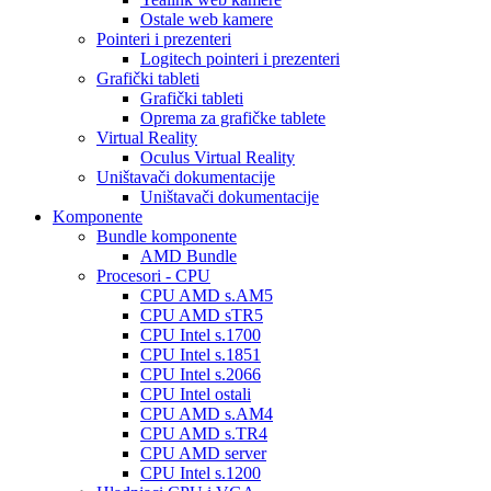
Ostale web kamere
Pointeri i prezenteri
Logitech pointeri i prezenteri
Grafički tableti
Grafički tableti
Oprema za grafičke tablete
Virtual Reality
Oculus Virtual Reality
Uništavači dokumentacije
Uništavači dokumentacije
Komponente
Bundle komponente
AMD Bundle
Procesori - CPU
CPU AMD s.AM5
CPU AMD sTR5
CPU Intel s.1700
CPU Intel s.1851
CPU Intel s.2066
CPU Intel ostali
CPU AMD s.AM4
CPU AMD s.TR4
CPU AMD server
CPU Intel s.1200