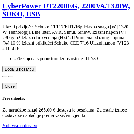
CyberPower UT2200EG, 2200VA/1320W,
ŠUKO, USB
Ulazni priključci Schuko CEE 7/EU1-16p Izlazna snaga [W] 1320
W Tehnologija Line inter. AVR, Simul. SineW. Izlazni napon [V]
230 g/m2 Izlazna frekvencija (Hz) 50 Promjena izlaznog napona
[%] 10 % Izlazni priključci Schuko CEE 7/16 Ulazni napon [V] 23
231,58 €
-5%
Cijena s popustom
Iznos uštede: 11.58 €
Dodaj u košaricu
Close
Free shipping
Za narudžbe iznad 265,00 € dostava je besplatna. Za ostale iznose
dostava se naplaćuje prema važećem cjeniku
Vidi više o dostavi