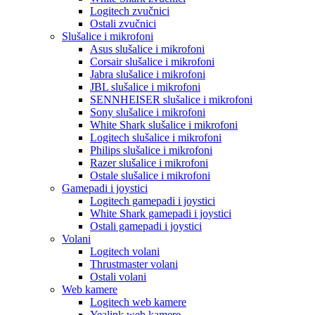
Logitech zvučnici
Ostali zvučnici
Slušalice i mikrofoni
Asus slušalice i mikrofoni
Corsair slušalice i mikrofoni
Jabra slušalice i mikrofoni
JBL slušalice i mikrofoni
SENNHEISER slušalice i mikrofoni
Sony slušalice i mikrofoni
White Shark slušalice i mikrofoni
Logitech slušalice i mikrofoni
Philips slušalice i mikrofoni
Razer slušalice i mikrofoni
Ostale slušalice i mikrofoni
Gamepadi i joystici
Logitech gamepadi i joystici
White Shark gamepadi i joystici
Ostali gamepadi i joystici
Volani
Logitech volani
Thrustmaster volani
Ostali volani
Web kamere
Logitech web kamere
Yealink web kamere