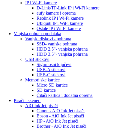
IP i Wi-Fi kamere
D-Link/TP-Link IP i Wi-Fi kamere
eufy kamere i oprema
Reolink IP i Wi-Fi kamere
Ubiquiti IP i WiFi kamere
Ostale IP i Wi-Fi kamere
Vanjska pohrana podataka
Vanjski diskovi - pohrana
SSD- vanjska pohrana
HDD 2.5"- vanjska pohrana
HDD 3.5"- vanjska pohrana
USB stickovi
Sigurnosni ključevi
USB-A stickovi
USB-C stickovi
Memorijske kartice
Micro SD kartice
SD kartice
Čitači kartica i dodatna oprema
Pisači i skeneri
AiO Ink Jet pisači
Canon - AiO Ink Jet pisači
Epson - AiO Ink Jet pisači
HP - AiO Ink Jet pisači
Brother - AiO Ink Jet pisači