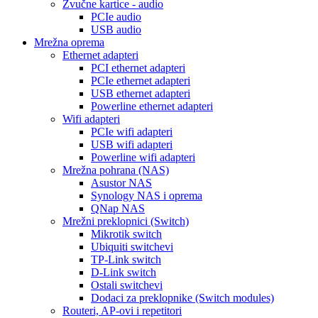
Zvučne kartice - audio
PCIe audio
USB audio
Mrežna oprema
Ethernet adapteri
PCI ethernet adapteri
PCIe ethernet adapteri
USB ethernet adapteri
Powerline ethernet adapteri
Wifi adapteri
PCIe wifi adapteri
USB wifi adapteri
Powerline wifi adapteri
Mrežna pohrana (NAS)
Asustor NAS
Synology NAS i oprema
QNap NAS
Mrežni preklopnici (Switch)
Mikrotik switch
Ubiquiti switchevi
TP-Link switch
D-Link switch
Ostali switchevi
Dodaci za preklopnike (Switch modules)
Routeri, AP-ovi i repetitori