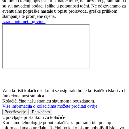
što bolji i točniji opis i sliku. Unatoč tome, ne možemo garantirati da
su svi navedeni podaci i slike u potpunosti točni. Ne odgovaramo za
eventualne pogreške nastale u opisu proizvoda, greške prilikom
štampanja te promjene cijena.
Izrada internet trgovine
Web koristi kolačiće kako bi se osiguralo bolje korisničko iskustvo i
funkcionalnost stranica.
Kolačići čine našu stranicu sigurnom i pouzdanom.
Više informacija o kolačićima možete pročitati ovdje
Podešavanje
Prihvaćam
Upravljajte pristankom za kolačiće
Koristimo tehnologije poput kolačića za pohranu i/ili pristup
informacijama o uređaju. To činimo kako bismo poboljšali iskustvo