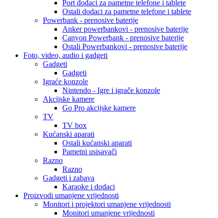
Port dodaci za pametne telefone i tablete
Ostali dodaci za pametne telefone i tablete
Powerbank - prenosive baterije
Anker powerbankovi - prenosive baterije
Canyon Powerbank - prenosive baterije
Ostali Powerbankovi - prenosive baterije
Foto, video, audio i gadgeti
Gadgeti
Gadgeti
Igraće konzole
Nintendo - Igre i igrače konzole
Akcijske kamere
Go Pro akcijske kamere
TV
TV box
Kućanski aparati
Ostali kućanski aparati
Pametni usisavači
Razno
Razno
Gadgeti i zabava
Karaoke i dodaci
Proizvodi umanjene vrijednosti
Monitori i projektori umanjene vrijednosti
Monitori umanjene vrijednosti