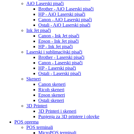
AiO Laserski pisači
Brother - AiO Laserski pisači
HP - AiO Laserski pisači
Canon - AiO Laserski pisači
Ostali - AiO Laserski pisači
Ink Jet pisači
Canon - Ink Jet pisači
Epson - Ink Jet pisači
HP - Ink Jet pisači
Laserski i sublimacijski pisači
Brother - Laserski pisači
Canon - Laserski pisači
HP - Laserski pisači
Ostali - Laserski pisači
Skeneri
Canon skeneri
Ricoh skeneri
Epson skeneri
Ostali skeneri
3D Printeri
3D Printeri i skeneri
Punjenja za 3D printere i olovke
POS oprema
POS terminali
MicroPOS terminali