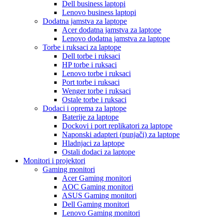
Dell business laptopi
Lenovo business laptopi
Dodatna jamstva za laptope
Acer dodatna jamstva za laptope
Lenovo dodatna jamstva za laptope
Torbe i ruksaci za laptope
Dell torbe i ruksaci
HP torbe i ruksaci
Lenovo torbe i ruksaci
Port torbe i ruksaci
Wenger torbe i ruksaci
Ostale torbe i ruksaci
Dodaci i oprema za laptope
Baterije za laptope
Dockovi i port replikatori za laptope
Naponski adapteri (punjači) za laptope
Hladnjaci za laptope
Ostali dodaci za laptope
Monitori i projektori
Gaming monitori
Acer Gaming monitori
AOC Gaming monitori
ASUS Gaming monitori
Dell Gaming monitori
Lenovo Gaming monitori