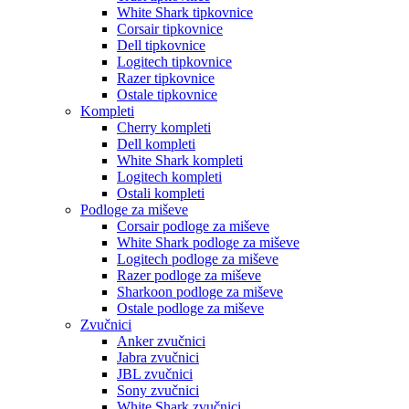
White Shark tipkovnice
Corsair tipkovnice
Dell tipkovnice
Logitech tipkovnice
Razer tipkovnice
Ostale tipkovnice
Kompleti
Cherry kompleti
Dell kompleti
White Shark kompleti
Logitech kompleti
Ostali kompleti
Podloge za miševe
Corsair podloge za miševe
White Shark podloge za miševe
Logitech podloge za miševe
Razer podloge za miševe
Sharkoon podloge za miševe
Ostale podloge za miševe
Zvučnici
Anker zvučnici
Jabra zvučnici
JBL zvučnici
Sony zvučnici
White Shark zvučnici