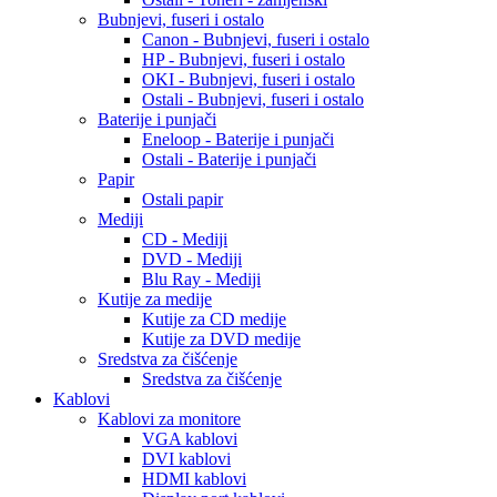
Bubnjevi, fuseri i ostalo
Canon - Bubnjevi, fuseri i ostalo
HP - Bubnjevi, fuseri i ostalo
OKI - Bubnjevi, fuseri i ostalo
Ostali - Bubnjevi, fuseri i ostalo
Baterije i punjači
Eneloop - Baterije i punjači
Ostali - Baterije i punjači
Papir
Ostali papir
Mediji
CD - Mediji
DVD - Mediji
Blu Ray - Mediji
Kutije za medije
Kutije za CD medije
Kutije za DVD medije
Sredstva za čišćenje
Sredstva za čišćenje
Kablovi
Kablovi za monitore
VGA kablovi
DVI kablovi
HDMI kablovi