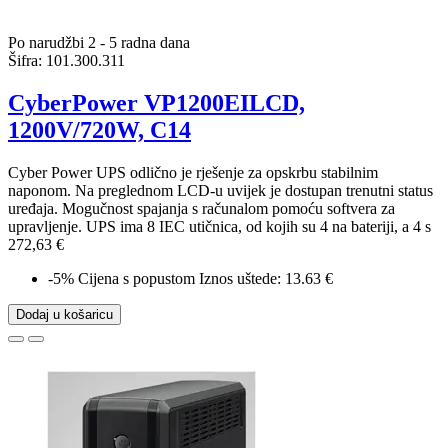
Po narudžbi 2 - 5 radna dana
Šifra:
101.300.311
CyberPower VP1200EILCD,
1200V/720W, C14
Cyber Power UPS odlično je rješenje za opskrbu stabilnim
naponom. Na preglednom LCD-u uvijek je dostupan trenutni status
uređaja. Mogučnost spajanja s računalom pomoću softvera za
upravljenje. UPS ima 8 IEC utičnica, od kojih su 4 na bateriji, a 4 s
272,63 €
-5%
Cijena s popustom
Iznos uštede: 13.63 €
Dodaj u košaricu