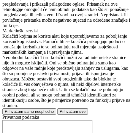
pregledavanja i prikazali prilagođene oglase. Pristanak na ove
tehnologije omogućit će nam obradu podataka kao što su ponašanje
pregledavanja ili jedinstveni ID-ovi na ovoj stranici. Nepristanak ili
povlačenje pristanka može negativno utjecati na određene značajke i
funkcije.
Marketinški servisi
Kolačići kojima se koriste alati koje upotrebljavamo za poboljšanje
korisničkog iskustva. Pomoću tih se kolačića prikupljaju podaci o
ponašanju korisnika te se pohranjuju radi mjerenja uspješnosti
marketinških kampanja i upravljanja njima.
Neophodni kolačići
Ti su kolačići nužni za rad internetske stranice i
nije ih moguće isključiti. Oni se obično pohranjuju samo kao
odgovor na vaše radnje koje predstavljaju zahtjev za uslugama, kao
što su promjene postavki privatnosti, prijava ili ispunjavanje
obrazaca. Možete postaviti svoj preglednik tako da blokira te
kolačiće ili vas obavještava o njima, ali neki dijelovi internetske
stranice zbog toga neće raditi. U tim se kolačićima ne pohranjuju
osobni podaci, ali se mogu pohraniti tehnički identifikatori za
identifikaciju osobe, što je primjerice potrebno za funkciju prijave na
stranicu.
Prihvaćam samo neophodno
Prihvaćam sve
Privatnost podataka