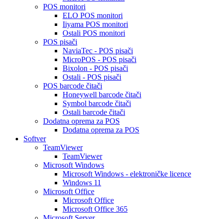
POS monitori
ELO POS monitori
Iiyama POS monitori
Ostali POS monitori
POS pisači
NaviaTec - POS pisači
MicroPOS - POS pisači
Bixolon - POS pisači
Ostali - POS pisači
POS barcode čitači
Honeywell barcode čitači
Symbol barcode čitači
Ostali barcode čitači
Dodatna oprema za POS
Dodatna oprema za POS
Softver
TeamViewer
TeamViewer
Microsoft Windows
Microsoft Windows - elektroničke licence
Windows 11
Microsoft Office
Microsoft Office
Microsoft Office 365
Microsoft Server