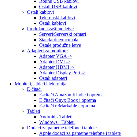
Roline USB kablovi
Ostali USB kablovi
Ostali kablovi
Telefonski kablovi
Ostali kablovi
Produžne i zaštitne letve
Serveri/Serverski ormari
Standardne/računala
Ostale produžne letve
Adapteri za monitore
Adapter VGA ->
Adapter DVI ->
Adapter HDMI ->
Adapter Display Port ->
Ostali adapteri
Mobiteli, tableti i telefonija
E-čitači
E-čitači Amazon Kindle i oprema
E-čitači Onyx Boox i oprema
E-čitači reMarkable i oprema
Tableti
Android - Tableti
Windows - Tableti
Dodaci za pametne telefone i tablete
Apple dodaci za pametne telefone i tablete