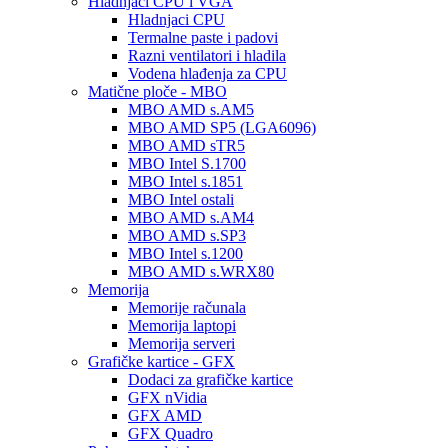
Hladnjaci CPU i VGA
Hladnjaci CPU
Termalne paste i padovi
Razni ventilatori i hladila
Vodena hlađenja za CPU
Matične ploče - MBO
MBO AMD s.AM5
MBO AMD SP5 (LGA6096)
MBO AMD sTR5
MBO Intel S.1700
MBO Intel s.1851
MBO Intel ostali
MBO AMD s.AM4
MBO AMD s.SP3
MBO Intel s.1200
MBO AMD s.WRX80
Memorija
Memorije računala
Memorija laptopi
Memorija serveri
Grafičke kartice - GFX
Dodaci za grafičke kartice
GFX nVidia
GFX AMD
GFX Quadro