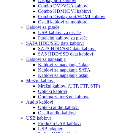
Display port kablovi
Combo DVI/VGA kablovi
Combo HDMI/DVI kablovi
Combo Display port/HDMI kablovi
Ostali kablovi za monitore
Kablovi za pisače
USB kablovi za pisače
Paralelni kablovi za pisače
SATA HDD/SSD data kablovi
SATA HDD/SSD data kablovi
SAS HDD/SSD data kablovi
Kablovi za napajanja
Kablovi za napajanja šuko
Kablovi za napajanja SATA
Kablovi za napajanja ostali
Mrežni kablovi
Mrežni kablovi (UTP, FTP, STP)
Optički kablovi
Oprema za mrežne kablove
Audio kablovi
Optički audio kablovi
Ostali audio kablovi
USB kablovi
Produžni USB kablovi
USB adapteri