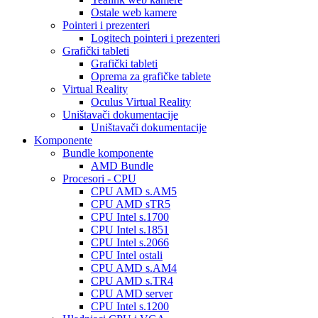
Ostale web kamere
Pointeri i prezenteri
Logitech pointeri i prezenteri
Grafički tableti
Grafički tableti
Oprema za grafičke tablete
Virtual Reality
Oculus Virtual Reality
Uništavači dokumentacije
Uništavači dokumentacije
Komponente
Bundle komponente
AMD Bundle
Procesori - CPU
CPU AMD s.AM5
CPU AMD sTR5
CPU Intel s.1700
CPU Intel s.1851
CPU Intel s.2066
CPU Intel ostali
CPU AMD s.AM4
CPU AMD s.TR4
CPU AMD server
CPU Intel s.1200