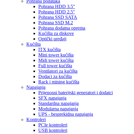
Pohrana podataka
Pohrana HDD 3.5"
Pohrana HDD 2.5"
Pohrana SSD SATA
Pohrana SSD M.2
Pohrana dodatna oprema
Kućišta za diskove
Optički uređaji
Kućišta
ITX kućišta
Mini tower kućišta
Midi tower kućišta
Full tower kućišta
Ventilatori za kućišta
Dodaci za kućišta
Rack i mining kućišta
Napajanja
Prijenosni baterijski generatori i dodatci
SFX napajanja
Standardna napajanja
Modularna napajanja
UPS - besprekidna napajanja
Kontroleri
PCIe kontroleri
USB kontroleri