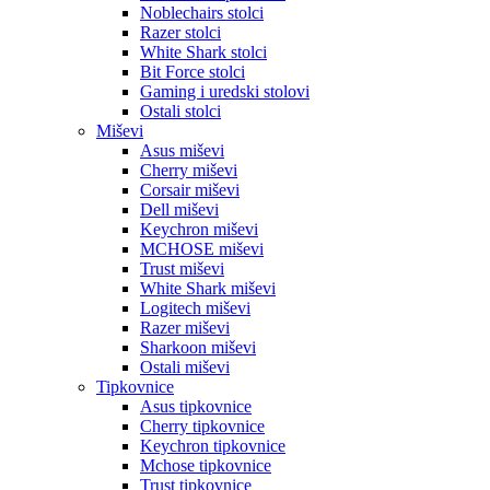
Noblechairs stolci
Razer stolci
White Shark stolci
Bit Force stolci
Gaming i uredski stolovi
Ostali stolci
Miševi
Asus miševi
Cherry miševi
Corsair miševi
Dell miševi
Keychron miševi
MCHOSE miševi
Trust miševi
White Shark miševi
Logitech miševi
Razer miševi
Sharkoon miševi
Ostali miševi
Tipkovnice
Asus tipkovnice
Cherry tipkovnice
Keychron tipkovnice
Mchose tipkovnice
Trust tipkovnice