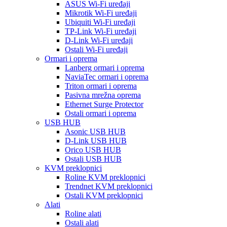
ASUS Wi-Fi uređaji
Mikrotik Wi-Fi uređaji
Ubiquiti Wi-Fi uređaji
TP-Link Wi-Fi uređaji
D-Link Wi-Fi uređaji
Ostali Wi-Fi uređaji
Ormari i oprema
Lanberg ormari i oprema
NaviaTec ormari i oprema
Triton ormari i oprema
Pasivna mrežna oprema
Ethernet Surge Protector
Ostali ormari i oprema
USB HUB
Asonic USB HUB
D-Link USB HUB
Orico USB HUB
Ostali USB HUB
KVM preklopnici
Roline KVM preklopnici
Trendnet KVM preklopnici
Ostali KVM preklopnici
Alati
Roline alati
Ostali alati