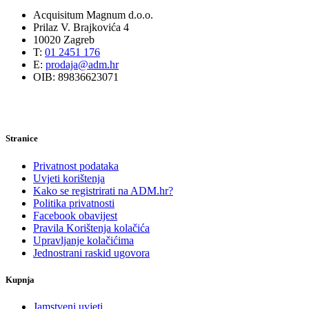
Acquisitum Magnum d.o.o.
Prilaz V. Brajkovića 4
10020 Zagreb
T:
01 2451 176
E:
prodaja@adm.hr
OIB: 89836623071
Stranice
Privatnost podataka
Uvjeti korištenja
Kako se registrirati na ADM.hr?
Politika privatnosti
Facebook obavijest
Pravila Korištenja kolačića
Upravljanje kolačićima
Jednostrani raskid ugovora
Kupnja
Jamstveni uvjeti